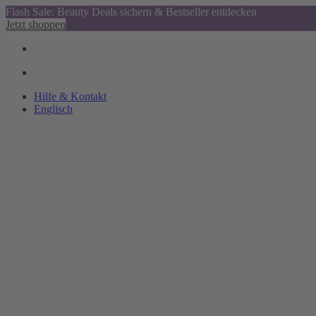
Flash Sale: Beauty Deals sichern & Bestseller entdecken
Jetzt shoppen
Hilfe & Kontakt
Englisch