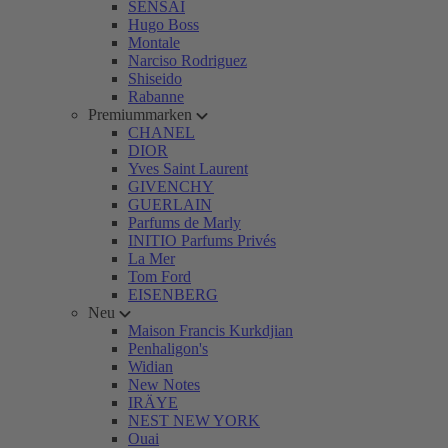
SENSAI
Hugo Boss
Montale
Narciso Rodriguez
Shiseido
Rabanne
Premiummarken
CHANEL
DIOR
Yves Saint Laurent
GIVENCHY
GUERLAIN
Parfums de Marly
INITIO Parfums Privés
La Mer
Tom Ford
EISENBERG
Neu
Maison Francis Kurkdjian
Penhaligon's
Widian
New Notes
IRÄYE
NEST NEW YORK
Ouai