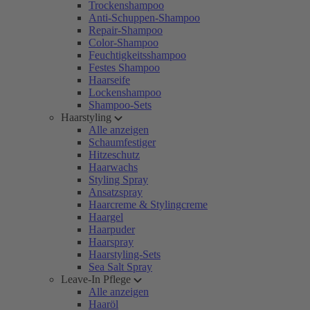
Trockenshampoo
Anti-Schuppen-Shampoo
Repair-Shampoo
Color-Shampoo
Feuchtigkeitsshampoo
Festes Shampoo
Haarseife
Lockenshampoo
Shampoo-Sets
Haarstyling
Alle anzeigen
Schaumfestiger
Hitzeschutz
Haarwachs
Styling Spray
Ansatzspray
Haarcreme & Stylingcreme
Haargel
Haarpuder
Haarspray
Haarstyling-Sets
Sea Salt Spray
Leave-In Pflege
Alle anzeigen
Haaröl