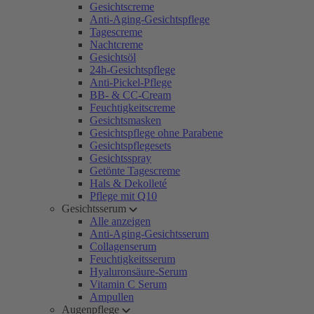
Gesichtscreme
Anti-Aging-Gesichtspflege
Tagescreme
Nachtcreme
Gesichtsöl
24h-Gesichtspflege
Anti-Pickel-Pflege
BB- & CC-Cream
Feuchtigkeitscreme
Gesichtsmasken
Gesichtspflege ohne Parabene
Gesichtspflegesets
Gesichtsspray
Getönte Tagescreme
Hals & Dekolleté
Pflege mit Q10
Gesichtsserum
Alle anzeigen
Anti-Aging-Gesichtsserum
Collagenserum
Feuchtigkeitsserum
Hyaluronsäure-Serum
Vitamin C Serum
Ampullen
Augenpflege