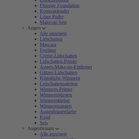
Flüssige Foundation
Kompaktpuder
Loser Puder
Make-up Sets
Augen
Alle anzeigen
Lidschatten
Mascara
Eyeliner
Creme-Lidschatten
Lidschatten-Primer
Augen-Make-up-Entferner
Glitzer-Lidschatten
Künstliche Wimpern
Lidschattenpaletten
Wimpern-Primer
Wimpernbürsten
Wimpernkleber
Wimpernzangen
Augenbrauenfarbe
Kajal
Sets
Augenbrauen
Alle anzeigen