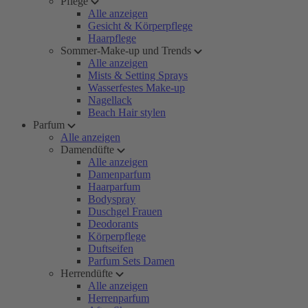
Pflege
Alle anzeigen
Gesicht & Körperpflege
Haarpflege
Sommer-Make-up und Trends
Alle anzeigen
Mists & Setting Sprays
Wasserfestes Make-up
Nagellack
Beach Hair stylen
Parfum
Alle anzeigen
Damendüfte
Alle anzeigen
Damenparfum
Haarparfum
Bodyspray
Duschgel Frauen
Deodorants
Körperpflege
Duftseifen
Parfum Sets Damen
Herrendüfte
Alle anzeigen
Herrenparfum