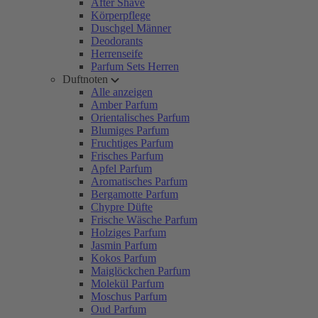
After Shave
Körperpflege
Duschgel Männer
Deodorants
Herrenseife
Parfum Sets Herren
Duftnoten
Alle anzeigen
Amber Parfum
Orientalisches Parfum
Blumiges Parfum
Fruchtiges Parfum
Frisches Parfum
Apfel Parfum
Aromatisches Parfum
Bergamotte Parfum
Chypre Düfte
Frische Wäsche Parfum
Holziges Parfum
Jasmin Parfum
Kokos Parfum
Maiglöckchen Parfum
Molekül Parfum
Moschus Parfum
Oud Parfum