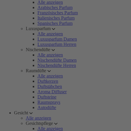
Alle anzeigen
Arabisches Parfum
Französisches Parfum
Italienisches Parfum
Spanisches Parfum
Luxusparfum
Alle anzeigen
Luxusparfum Damen
Luxusparfum Herren
Nischendüfte
Alle anzeigen
Nischendüfte Damen
Nischendüfte Herren
Raumdüfte
Alle anzeigen
Duftkerzen
Duftstäbchen
Aroma Diffuser
Duftsteine
Raumsprays
Autodüfte
Gesicht
Alle anzeigen
Gesichtspflege
Alle anzeigen