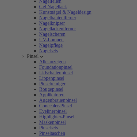
Nagelfeilen
Gel Nagellack
Kunstnägel & Nageldesign
Nagelhautentferner
Nagelknipser
Nagellackentferner
Nagelscheren
UV-Lampen
Nagelpflege
Nagelsets
Pinsel
Alle anzeigen
Foundationpinsel
Lidschattenpinsel
Lippenpinsel
Pinselreiniger
Rougepinsel
Applikatoren
Augenbrauenpinsel
Concealer-Pinsel
Eyelinerpinsel
Highlighter-Pinsel
Maskenpinsel
Pinselsets
Pinseltaschen