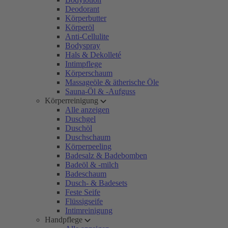
Deodorant
Körperbutter
Körperöl
Anti-Cellulite
Bodyspray
Hals & Dekolleté
Intimpflege
Körperschaum
Massageöle & ätherische Öle
Sauna-Öl & -Aufguss
Körperreinigung
Alle anzeigen
Duschgel
Duschöl
Duschschaum
Körperpeeling
Badesalz & Badebomben
Badeöl & -milch
Badeschaum
Dusch- & Badesets
Feste Seife
Flüssigseife
Intimreinigung
Handpflege