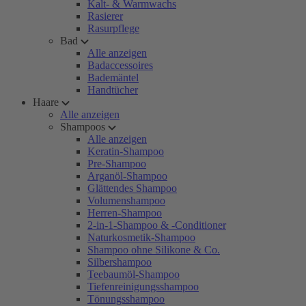
Kalt- & Warmwachs
Rasierer
Rasurpflege
Bad
Alle anzeigen
Badaccessoires
Bademäntel
Handtücher
Haare
Alle anzeigen
Shampoos
Alle anzeigen
Keratin-Shampoo
Pre-Shampoo
Arganöl-Shampoo
Glättendes Shampoo
Volumenshampoo
Herren-Shampoo
2-in-1-Shampoo & -Conditioner
Naturkosmetik-Shampoo
Shampoo ohne Silikone & Co.
Silbershampoo
Teebaumöl-Shampoo
Tiefenreinigungsshampoo
Tönungsshampoo