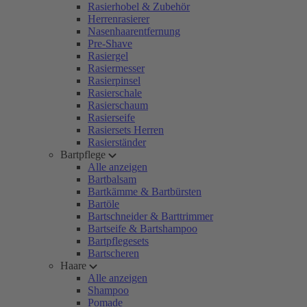
Rasierhobel & Zubehör
Herrenrasierer
Nasenhaarentfernung
Pre-Shave
Rasiergel
Rasiermesser
Rasierpinsel
Rasierschale
Rasierschaum
Rasierseife
Rasiersets Herren
Rasierständer
Bartpflege
Alle anzeigen
Bartbalsam
Bartkämme & Bartbürsten
Bartöle
Bartschneider & Barttrimmer
Bartseife & Bartshampoo
Bartpflegesets
Bartscheren
Haare
Alle anzeigen
Shampoo
Pomade