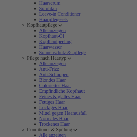
Haarserum
Sprühkur
Leave-in Conditioner
Haarpflegesets
Kopfhautpflege
Alle anzeigen
Kopfhaut-Öl
Kopfhautpeeling
Haarwasser
Sonnenschutz & -pflege
Pflege nach Haartyp
Alle anzeigen
Anti-Frizz
Anti-Schuppen
Blondes Haar
Coloriertes Haar
Empfindliche Kopfhaut
Feines & glattes Haar
Fettiges Haar
Lockiges Haar
Mittel gegen Haarausfall
Normales Haar
Trockenes Haar
Conditioner & Spülung
Alle anzeigen