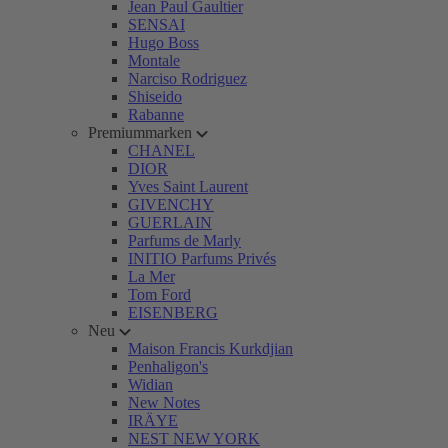
Jean Paul Gaultier
SENSAI
Hugo Boss
Montale
Narciso Rodriguez
Shiseido
Rabanne
Premiummarken
CHANEL
DIOR
Yves Saint Laurent
GIVENCHY
GUERLAIN
Parfums de Marly
INITIO Parfums Privés
La Mer
Tom Ford
EISENBERG
Neu
Maison Francis Kurkdjian
Penhaligon's
Widian
New Notes
IRÄYE
NEST NEW YORK