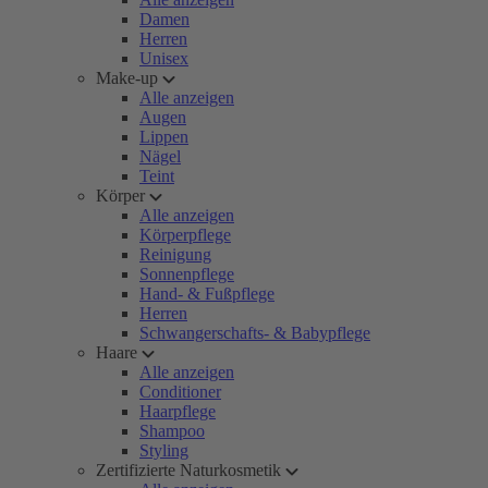
Damen
Herren
Unisex
Make-up
Alle anzeigen
Augen
Lippen
Nägel
Teint
Körper
Alle anzeigen
Körperpflege
Reinigung
Sonnenpflege
Hand- & Fußpflege
Herren
Schwangerschafts- & Babypflege
Haare
Alle anzeigen
Conditioner
Haarpflege
Shampoo
Styling
Zertifizierte Naturkosmetik