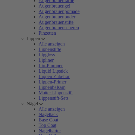
Augenbrauenfarbe
Augenbrauengel
Augenbrauenpomade
Augenbrauenpuder
Augenbrauenstifte
Augenbrauenscheren
Pinzetten
Lippen
Alle anzeigen
Lippenstifte
Lipgloss
Lipliner
Lip-Plumper
Liquid Lipstick
Lippen Zubehör
Lippen-Primer
Lippenbalsam
Matter Lippenstift
Lippenstift-Sets
Nägel
Alle anzeigen
Nagellack
Base Coat
Top Coat
Nagelhärter