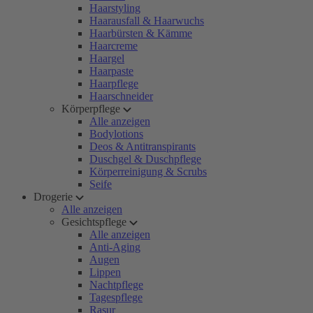
Haarstyling
Haarausfall & Haarwuchs
Haarbürsten & Kämme
Haarcreme
Haargel
Haarpaste
Haarpflege
Haarschneider
Körperpflege
Alle anzeigen
Bodylotions
Deos & Antitranspirants
Duschgel & Duschpflege
Körperreinigung & Scrubs
Seife
Drogerie
Alle anzeigen
Gesichtspflege
Alle anzeigen
Anti-Aging
Augen
Lippen
Nachtpflege
Tagespflege
Rasur