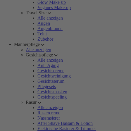
Glow Make-up
Veganes Make-up
Travel Size
Alle anzeigen
Augen
Augenbrauen
Teint
Zubehör
Männerpflege
Alle anzeigen
Gesichtspflege
Alle anzeigen
Anti-Aging
Gesichtscreme
Gesichtsreinigung
Gesichtsserum
Pflegesets
Gesichtsmasken
Gesichtspeeling
Rasur
Alle anzeigen
Rasiercreme
Nassrasierer
After Shave Balsam & Lotion
Elektrische Rasierer & Trimmer