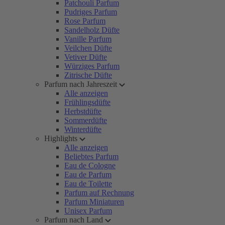
Patchouli Parfum
Pudriges Parfum
Rose Parfum
Sandelholz Düfte
Vanille Parfum
Veilchen Düfte
Vetiver Düfte
Würziges Parfum
Zitrische Düfte
Parfum nach Jahreszeit
Alle anzeigen
Frühlingsdüfte
Herbstdüfte
Sommerdüfte
Winterdüfte
Highlights
Alle anzeigen
Beliebtes Parfum
Eau de Cologne
Eau de Parfum
Eau de Toilette
Parfum auf Rechnung
Parfum Miniaturen
Unisex Parfum
Parfum nach Land