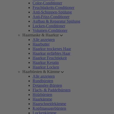
Color-Conditioner
Feuchtigkeits-Conditioner
Anti-Schuppen-Spülung
Anti-Frizz-Conditioner
Aufbau & Reparatur Spülung
Locken-Conditioner
Volumen-Conditioner
Haarmaske & Haarkur
Alle anzeigen
Haarbutter
Haarkur trockenes Haar
Haarkur gefärbtes Haar
Haarkur Feuchtigkeit
Haarkur Keratin
Haarkur Locken
Haarbürsten & Kämme
Alle anzeigen
Rundbürsten
Detangler-Bürsten
Flach- & Paddelbürsten
Holzbürsten
Haarkämme
Haarschneidekämme
Kopfmassagebürsten
Lockenkämme