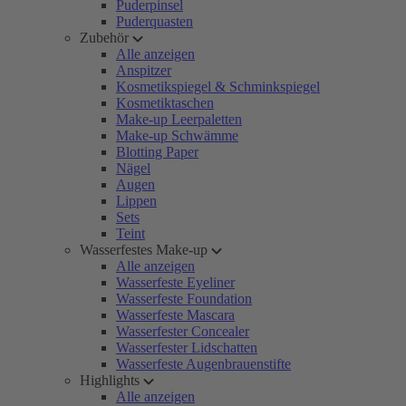
Puderpinsel
Puderquasten
Zubehör
Alle anzeigen
Anspitzer
Kosmetikspiegel & Schminkspiegel
Kosmetiktaschen
Make-up Leerpaletten
Make-up Schwämme
Blotting Paper
Nägel
Augen
Lippen
Sets
Teint
Wasserfestes Make-up
Alle anzeigen
Wasserfeste Eyeliner
Wasserfeste Foundation
Wasserfeste Mascara
Wasserfester Concealer
Wasserfester Lidschatten
Wasserfeste Augenbrauenstifte
Highlights
Alle anzeigen