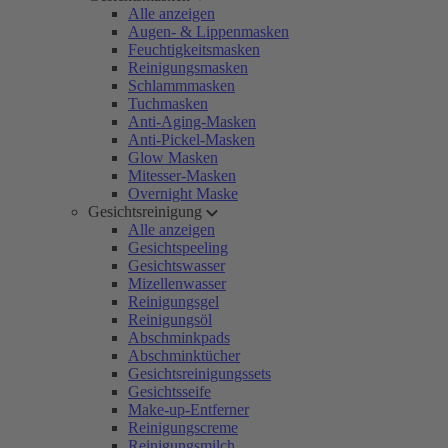
Alle anzeigen
Augen- & Lippenmasken
Feuchtigkeitsmasken
Reinigungsmasken
Schlammmasken
Tuchmasken
Anti-Aging-Masken
Anti-Pickel-Masken
Glow Masken
Mitesser-Masken
Overnight Maske
Gesichtsreinigung
Alle anzeigen
Gesichtspeeling
Gesichtswasser
Mizellenwasser
Reinigungsgel
Reinigungsöl
Abschminkpads
Abschminktücher
Gesichtsreinigungssets
Gesichtsseife
Make-up-Entferner
Reinigungscreme
Reinigungsmilch