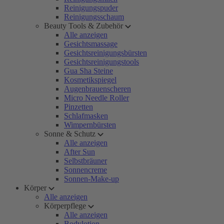
Reinigungspuder
Reinigungsschaum
Beauty Tools & Zubehör
Alle anzeigen
Gesichtsmassage
Gesichtsreinigungsbürsten
Gesichtsreinigungstools
Gua Sha Steine
Kosmetikspiegel
Augenbrauenscheren
Micro Needle Roller
Pinzetten
Schlafmasken
Wimpernbürsten
Sonne & Schutz
Alle anzeigen
After Sun
Selbstbräuner
Sonnencreme
Sonnen-Make-up
Körper
Alle anzeigen
Körperpflege
Alle anzeigen
Bodylotion