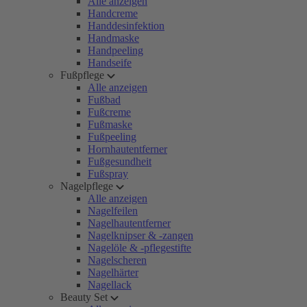
Alle anzeigen
Handcreme
Handdesinfektion
Handmaske
Handpeeling
Handseife
Fußpflege
Alle anzeigen
Fußbad
Fußcreme
Fußmaske
Fußpeeling
Hornhautentferner
Fußgesundheit
Fußspray
Nagelpflege
Alle anzeigen
Nagelfeilen
Nagelhautentferner
Nagelknipser & -zangen
Nagelöle & -pflegestifte
Nagelscheren
Nagelhärter
Nagellack
Beauty Set