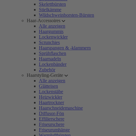
Skelettbürsten
Stielkämme
Wildschweinborsten-Bürsten
Haar-Accessoires
Alle anzeigen
Haargummis
Lockenwickler
Scrunchies
Haarspangen & -klammern
Sprühflaschen
Haarnadeln
Lockenbänder
Zubehör
Haarstyling-Geräte
Alle anzeigen
Glätteisen
Lockenstäbe
Heizwickler
Haartrockner
Haarschneidemaschine
Diffusor-Fön
Effilierschere
Friseurschere
Friseurumhänge
Warmluftbürsten