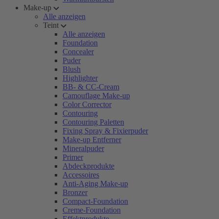
Make-up
Alle anzeigen
Teint
Alle anzeigen
Foundation
Concealer
Puder
Blush
Highlighter
BB- & CC-Cream
Camouflage Make-up
Color Corrector
Contouring
Contouring Paletten
Fixing Spray & Fixierpuder
Make-up Entferner
Mineralpuder
Primer
Abdeckprodukte
Accessoires
Anti-Aging Make-up
Bronzer
Compact-Foundation
Creme-Foundation
Effektprodukte