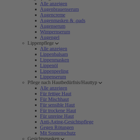
Alle anzeigen
Augenbrauenserum
Augencreme
Augenmasken & -pads
Augenserum
Wimpernserum
Augengel
Lippenpflege
Alle anzeigen
Lippenbalsam
Lippenmasken
Lippenöl
Lippenpeeling
Lippenserum
Pflege nach Hautbedürfnis/Hauttyp
Alle anzeigen
Für fettige Haut
Für Mischhaut
Für sensible Haut
Für trockene Haut
Für unreine Haut
Anti-Aging-Gesichtspflege
Gegen Rötungen
Mit Sonnenschutz
Gesichtsmasken