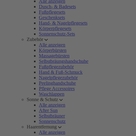
Alle anzeigen
Dusch- & Badesets
Fußpflegesets
Geschenksets
Hand- & Nagelpflegesets
Körperpflegesets
Sonnenschutz-Sets
Zubehör
Alle anzeigen
Körperbürsten
Massagebürsten
Selbstbräungshandschuhe
Fußpflegezubehör
Hand & Fuß-Schmuck
Nagelpflegezubehör
Peelinghandschuhe
Pflege Accessoires
Waschlappen
Sonne & Schutz
Alle anzeigen
After Sun
Selbstbräuner
Sonnenschutz
Haarentfernung
Alle anzeigen