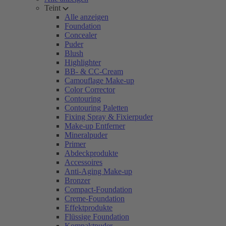
Teint
Alle anzeigen
Foundation
Concealer
Puder
Blush
Highlighter
BB- & CC-Cream
Camouflage Make-up
Color Corrector
Contouring
Contouring Paletten
Fixing Spray & Fixierpuder
Make-up Entferner
Mineralpuder
Primer
Abdeckprodukte
Accessoires
Anti-Aging Make-up
Bronzer
Compact-Foundation
Creme-Foundation
Effektprodukte
Flüssige Foundation
Kompaktpuder