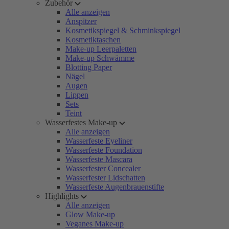
Zubehör
Alle anzeigen
Anspitzer
Kosmetikspiegel & Schminkspiegel
Kosmetiktaschen
Make-up Leerpaletten
Make-up Schwämme
Blotting Paper
Nägel
Augen
Lippen
Sets
Teint
Wasserfestes Make-up
Alle anzeigen
Wasserfeste Eyeliner
Wasserfeste Foundation
Wasserfeste Mascara
Wasserfester Concealer
Wasserfester Lidschatten
Wasserfeste Augenbrauenstifte
Highlights
Alle anzeigen
Glow Make-up
Veganes Make-up