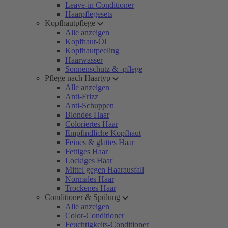
Leave-in Conditioner
Haarpflegesets
Kopfhautpflege
Alle anzeigen
Kopfhaut-Öl
Kopfhautpeeling
Haarwasser
Sonnenschutz & -pflege
Pflege nach Haartyp
Alle anzeigen
Anti-Frizz
Anti-Schuppen
Blondes Haar
Coloriertes Haar
Empfindliche Kopfhaut
Feines & glattes Haar
Fettiges Haar
Lockiges Haar
Mittel gegen Haarausfall
Normales Haar
Trockenes Haar
Conditioner & Spülung
Alle anzeigen
Color-Conditioner
Feuchtigkeits-Conditioner