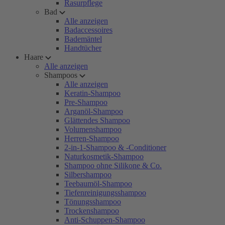
Rasurpflege
Bad
Alle anzeigen
Badaccessoires
Bademäntel
Handtücher
Haare
Alle anzeigen
Shampoos
Alle anzeigen
Keratin-Shampoo
Pre-Shampoo
Arganöl-Shampoo
Glättendes Shampoo
Volumenshampoo
Herren-Shampoo
2-in-1-Shampoo & -Conditioner
Naturkosmetik-Shampoo
Shampoo ohne Silikone & Co.
Silbershampoo
Teebaumöl-Shampoo
Tiefenreinigungsshampoo
Tönungsshampoo
Trockenshampoo
Anti-Schuppen-Shampoo