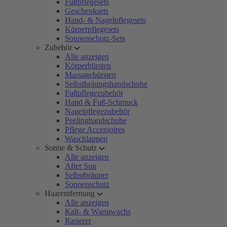
Fußpflegesets
Geschenksets
Hand- & Nagelpflegesets
Körperpflegesets
Sonnenschutz-Sets
Zubehör
Alle anzeigen
Körperbürsten
Massagebürsten
Selbstbräungshandschuhe
Fußpflegezubehör
Hand & Fuß-Schmuck
Nagelpflegezubehör
Peelinghandschuhe
Pflege Accessoires
Waschlappen
Sonne & Schutz
Alle anzeigen
After Sun
Selbstbräuner
Sonnenschutz
Haarentfernung
Alle anzeigen
Kalt- & Warmwachs
Rasierer