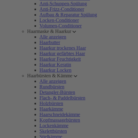
Anti-Schuppen-Spülung
Anti-Frizz-Conditioner
Aufbau & Reparatur Spülung
Locken-Conditioner
Volumen-Conditioner
Haarmaske & Haarkur
Alle anzeigen
Haarbutter
Haarkur trockenes Haar
Haarkur gefärbtes Haar
Haarkur Feuchtigkeit
Haarkur Keratin
Haarkur Locken
Haarbürsten & Kämme
Alle anzeigen
Rundbürsten
Detangler-Bürsten
Flach- & Paddelbürsten
Holzbürsten
Haarkämme
Haarschneidekämme
Kopfmassagebürsten
Lockenkämme
Skelettbürsten
Stielkämme