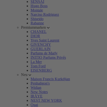
SENSAI
Hugo Boss
Montale
Narciso Rodriguez
Shiseido
Rabanne
Premiummarken
CHANEL
DIOR
Yves Saint Laurent
GIVENCHY
GUERLAIN
Parfums de Marly
INITIO Parfums Privés
La Mer
Tom Ford
EISENBERG
Neu
Maison Francis Kurkdjian
Penhaligon's
Widian
New Notes
IRÄYE
NEST NEW YORK
Ouai