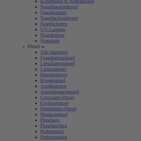
Kunstnägel & Nageldesign
Nagelhautentferner
Nagelknipser
Nagellackentferner
Nagelscheren
UV-Lampen
Nagelpflege
Nagelsets
Pinsel
Alle anzeigen
Foundationpinsel
Lidschattenpinsel
Lippenpinsel
Pinselreiniger
Rougepinsel
Applikatoren
Augenbrauenpinsel
Concealer-Pinsel
Eyelinerpinsel
Highlighter-Pinsel
Maskenpinsel
Pinselsets
Pinseltaschen
Puderpinsel
Puderquasten