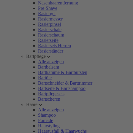
Nasenhaarentfernung
Pre-Shave
Rasiergel
Rasiermesser
Rasierpinsel
Rasierschale
Rasierschaum
Rasierseife
Rasiersets Herren
Rasierständer
Bartpflege
Alle anzeigen
Bartbalsam
Bartkämme & Bartbürsten
Bartöle
Bartschneider & Barttrimmer
Bartseife & Bartshampoo
Bartpflegesets
Bartscheren
Haare
Alle anzeigen
Shampoo
Pomade
Haarstyling
Haarausfall & Haarwuchs