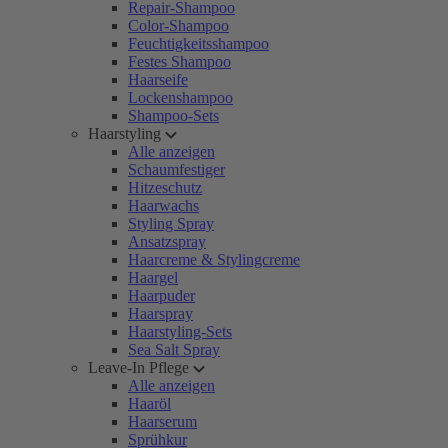
Repair-Shampoo
Color-Shampoo
Feuchtigkeitsshampoo
Festes Shampoo
Haarseife
Lockenshampoo
Shampoo-Sets
Haarstyling
Alle anzeigen
Schaumfestiger
Hitzeschutz
Haarwachs
Styling Spray
Ansatzspray
Haarcreme & Stylingcreme
Haargel
Haarpuder
Haarspray
Haarstyling-Sets
Sea Salt Spray
Leave-In Pflege
Alle anzeigen
Haaröl
Haarserum
Sprühkur