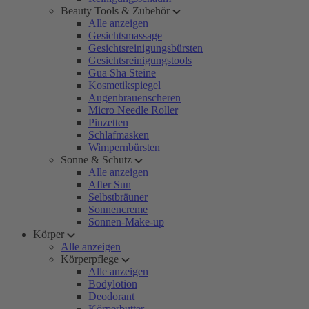
Beauty Tools & Zubehör
Alle anzeigen
Gesichtsmassage
Gesichtsreinigungsbürsten
Gesichtsreinigungstools
Gua Sha Steine
Kosmetikspiegel
Augenbrauenscheren
Micro Needle Roller
Pinzetten
Schlafmasken
Wimpernbürsten
Sonne & Schutz
Alle anzeigen
After Sun
Selbstbräuner
Sonnencreme
Sonnen-Make-up
Körper
Alle anzeigen
Körperpflege
Alle anzeigen
Bodylotion
Deodorant
Körperbutter