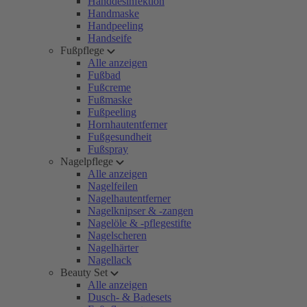
Handdesinfektion
Handmaske
Handpeeling
Handseife
Fußpflege
Alle anzeigen
Fußbad
Fußcreme
Fußmaske
Fußpeeling
Hornhautentferner
Fußgesundheit
Fußspray
Nagelpflege
Alle anzeigen
Nagelfeilen
Nagelhautentferner
Nagelknipser & -zangen
Nagelöle & -pflegestifte
Nagelscheren
Nagelhärter
Nagellack
Beauty Set
Alle anzeigen
Dusch- & Badesets