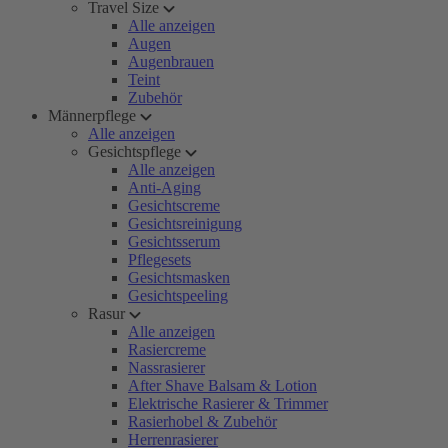
Travel Size
Alle anzeigen
Augen
Augenbrauen
Teint
Zubehör
Männerpflege
Alle anzeigen
Gesichtspflege
Alle anzeigen
Anti-Aging
Gesichtscreme
Gesichtsreinigung
Gesichtsserum
Pflegesets
Gesichtsmasken
Gesichtspeeling
Rasur
Alle anzeigen
Rasiercreme
Nassrasierer
After Shave Balsam & Lotion
Elektrische Rasierer & Trimmer
Rasierhobel & Zubehör
Herrenrasierer