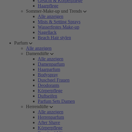
Gesicht & Körperpflege
Haarpflege
Sommer-Make-up und Trends
Alle anzeigen
Mists & Setting Sprays
Wasserfestes Make-up
Nagellack
Beach Hair stylen
Parfum
Alle anzeigen
Damendüfte
Alle anzeigen
Damenparfum
Haarparfum
Bodyspray
Duschgel Frauen
Deodorants
Körperpflege
Duftseifen
Parfum Sets Damen
Herrendüfte
Alle anzeigen
Herrenparfum
After Shave
Körperpflege