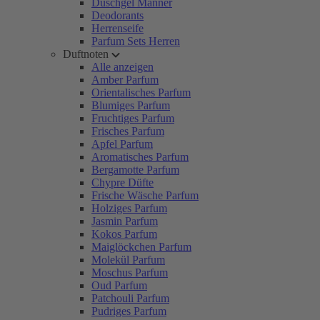
Duschgel Männer
Deodorants
Herrenseife
Parfum Sets Herren
Duftnoten
Alle anzeigen
Amber Parfum
Orientalisches Parfum
Blumiges Parfum
Fruchtiges Parfum
Frisches Parfum
Apfel Parfum
Aromatisches Parfum
Bergamotte Parfum
Chypre Düfte
Frische Wäsche Parfum
Holziges Parfum
Jasmin Parfum
Kokos Parfum
Maiglöckchen Parfum
Molekül Parfum
Moschus Parfum
Oud Parfum
Patchouli Parfum
Pudriges Parfum