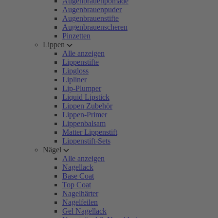
Augenbrauenpomade
Augenbrauenpuder
Augenbrauenstifte
Augenbrauenscheren
Pinzetten
Lippen
Alle anzeigen
Lippenstifte
Lipgloss
Lipliner
Lip-Plumper
Liquid Lipstick
Lippen Zubehör
Lippen-Primer
Lippenbalsam
Matter Lippenstift
Lippenstift-Sets
Nägel
Alle anzeigen
Nagellack
Base Coat
Top Coat
Nagelhärter
Nagelfeilen
Gel Nagellack