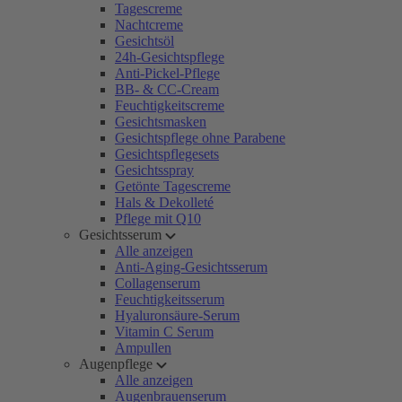
Tagescreme
Nachtcreme
Gesichtsöl
24h-Gesichtspflege
Anti-Pickel-Pflege
BB- & CC-Cream
Feuchtigkeitscreme
Gesichtsmasken
Gesichtspflege ohne Parabene
Gesichtspflegesets
Gesichtsspray
Getönte Tagescreme
Hals & Dekolleté
Pflege mit Q10
Gesichtsserum
Alle anzeigen
Anti-Aging-Gesichtsserum
Collagenserum
Feuchtigkeitsserum
Hyaluronsäure-Serum
Vitamin C Serum
Ampullen
Augenpflege
Alle anzeigen
Augenbrauenserum