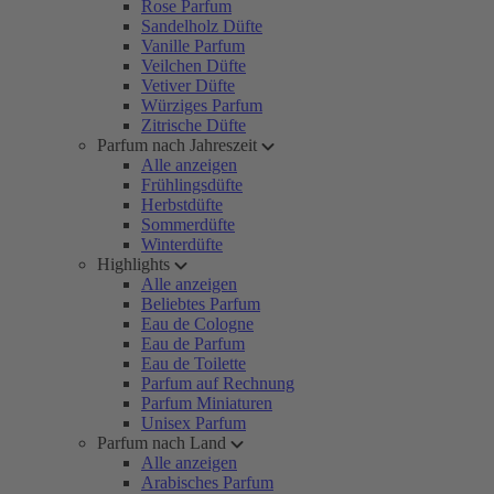
Rose Parfum
Sandelholz Düfte
Vanille Parfum
Veilchen Düfte
Vetiver Düfte
Würziges Parfum
Zitrische Düfte
Parfum nach Jahreszeit
Alle anzeigen
Frühlingsdüfte
Herbstdüfte
Sommerdüfte
Winterdüfte
Highlights
Alle anzeigen
Beliebtes Parfum
Eau de Cologne
Eau de Parfum
Eau de Toilette
Parfum auf Rechnung
Parfum Miniaturen
Unisex Parfum
Parfum nach Land
Alle anzeigen
Arabisches Parfum