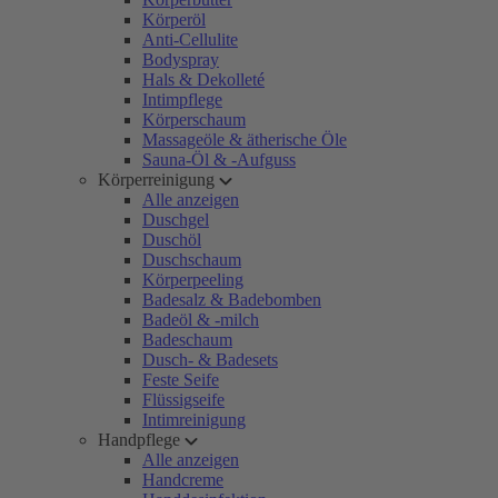
Körperöl
Anti-Cellulite
Bodyspray
Hals & Dekolleté
Intimpflege
Körperschaum
Massageöle & ätherische Öle
Sauna-Öl & -Aufguss
Körperreinigung
Alle anzeigen
Duschgel
Duschöl
Duschschaum
Körperpeeling
Badesalz & Badebomben
Badeöl & -milch
Badeschaum
Dusch- & Badesets
Feste Seife
Flüssigseife
Intimreinigung
Handpflege
Alle anzeigen
Handcreme