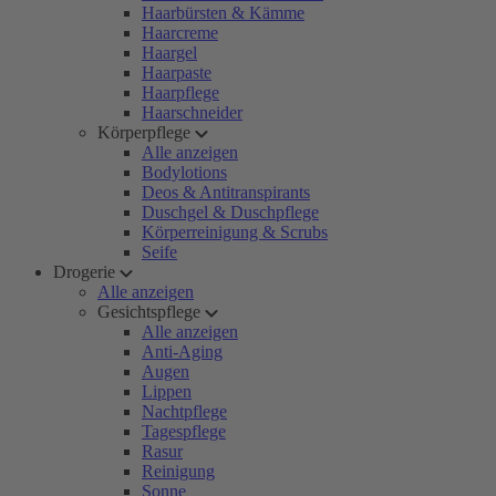
Haarbürsten & Kämme
Haarcreme
Haargel
Haarpaste
Haarpflege
Haarschneider
Körperpflege
Alle anzeigen
Bodylotions
Deos & Antitranspirants
Duschgel & Duschpflege
Körperreinigung & Scrubs
Seife
Drogerie
Alle anzeigen
Gesichtspflege
Alle anzeigen
Anti-Aging
Augen
Lippen
Nachtpflege
Tagespflege
Rasur
Reinigung
Sonne