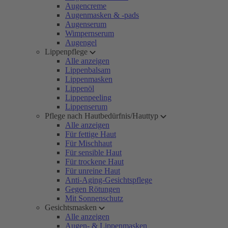
Augencreme
Augenmasken & -pads
Augenserum
Wimpernserum
Augengel
Lippenpflege
Alle anzeigen
Lippenbalsam
Lippenmasken
Lippenöl
Lippenpeeling
Lippenserum
Pflege nach Hautbedürfnis/Hauttyp
Alle anzeigen
Für fettige Haut
Für Mischhaut
Für sensible Haut
Für trockene Haut
Für unreine Haut
Anti-Aging-Gesichtspflege
Gegen Rötungen
Mit Sonnenschutz
Gesichtsmasken
Alle anzeigen
Augen- & Lippenmasken