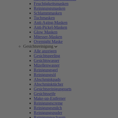
Feuchtigkeitsmasken
Reinigungsmasken
Schlammmasken
Tuchmasken
Anti-Aging-Masken
Anti-Pickel-Masken
Glow Masken
Mitesser-Masken
Overnight Maske
Gesichtsreinigung
Alle anzeigen
Gesichtspeeling
Gesichtswasser
Mizellenwasser
Reinigungsgel
Reinigungsöl
Abschminkpads
Abschminktücher
Gesichtsreinigungssets
Gesichtsseife
Make-up-Entferner
Reinigungscreme
Reinigungsmilch
Reinigungspuder
Reinigungsschaum