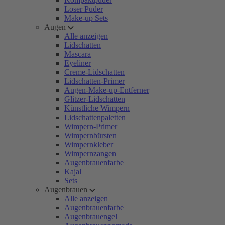
Loser Puder
Make-up Sets
Augen
Alle anzeigen
Lidschatten
Mascara
Eyeliner
Creme-Lidschatten
Lidschatten-Primer
Augen-Make-up-Entferner
Glitzer-Lidschatten
Künstliche Wimpern
Lidschattenpaletten
Wimpern-Primer
Wimpernbürsten
Wimpernkleber
Wimpernzangen
Augenbrauenfarbe
Kajal
Sets
Augenbrauen
Alle anzeigen
Augenbrauenfarbe
Augenbrauengel