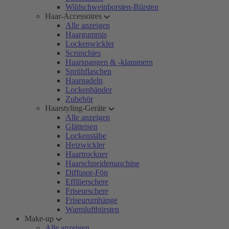
Wildschweinborsten-Bürsten
Haar-Accessoires
Alle anzeigen
Haargummis
Lockenwickler
Scrunchies
Haarspangen & -klammern
Sprühflaschen
Haarnadeln
Lockenbänder
Zubehör
Haarstyling-Geräte
Alle anzeigen
Glätteisen
Lockenstäbe
Heizwickler
Haartrockner
Haarschneidemaschine
Diffusor-Fön
Effilierschere
Friseurschere
Friseurumhänge
Warmluftbürsten
Make-up
Alle anzeigen