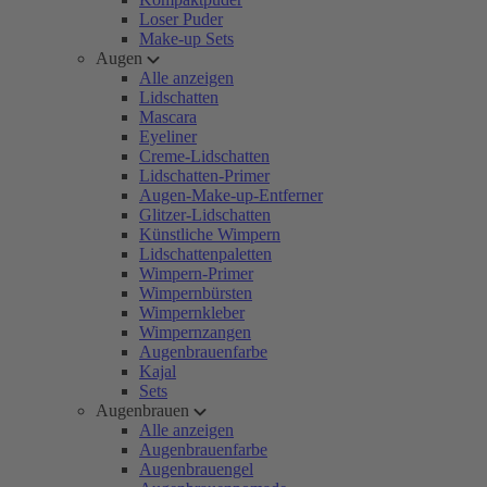
Loser Puder
Make-up Sets
Augen
Alle anzeigen
Lidschatten
Mascara
Eyeliner
Creme-Lidschatten
Lidschatten-Primer
Augen-Make-up-Entferner
Glitzer-Lidschatten
Künstliche Wimpern
Lidschattenpaletten
Wimpern-Primer
Wimpernbürsten
Wimpernkleber
Wimpernzangen
Augenbrauenfarbe
Kajal
Sets
Augenbrauen
Alle anzeigen
Augenbrauenfarbe
Augenbrauengel