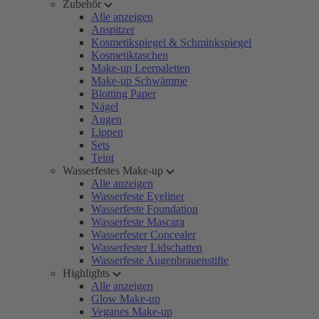
Zubehör
Alle anzeigen
Anspitzer
Kosmetikspiegel & Schminkspiegel
Kosmetiktaschen
Make-up Leerpaletten
Make-up Schwämme
Blotting Paper
Nägel
Augen
Lippen
Sets
Teint
Wasserfestes Make-up
Alle anzeigen
Wasserfeste Eyeliner
Wasserfeste Foundation
Wasserfeste Mascara
Wasserfester Concealer
Wasserfester Lidschatten
Wasserfeste Augenbrauenstifte
Highlights
Alle anzeigen
Glow Make-up
Veganes Make-up