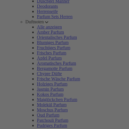
Duschgel Männer
Deodorants
Herrenseife
Parfum Sets Herren
Duftnoten
Alle anzeigen
Amber Parfum
Orientalisches Parfum
Blumiges Parfum
Fruchtiges Parfum
Frisches Parfum
Apfel Parfum
Aromatisches Parfum
Bergamotte Parfum
Chypre Düfte
Frische Wäsche Parfum
Holziges Parfum
Jasmin Parfum
Kokos Parfum
Maiglöckchen Parfum
Molekül Parfum
Moschus Parfum
Oud Parfum
Patchouli Parfum
Pudriges Parfum