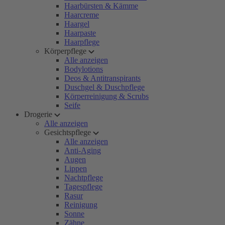
Haarbürsten & Kämme
Haarcreme
Haargel
Haarpaste
Haarpflege
Körperpflege
Alle anzeigen
Bodylotions
Deos & Antitranspirants
Duschgel & Duschpflege
Körperreinigung & Scrubs
Seife
Drogerie
Alle anzeigen
Gesichtspflege
Alle anzeigen
Anti-Aging
Augen
Lippen
Nachtpflege
Tagespflege
Rasur
Reinigung
Sonne
Zähne