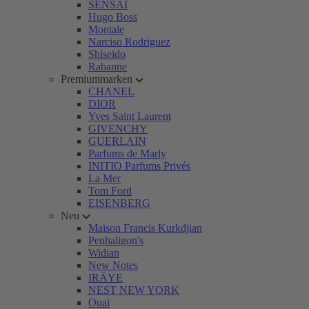
SENSAI
Hugo Boss
Montale
Narciso Rodriguez
Shiseido
Rabanne
Premiummarken
CHANEL
DIOR
Yves Saint Laurent
GIVENCHY
GUERLAIN
Parfums de Marly
INITIO Parfums Privés
La Mer
Tom Ford
EISENBERG
Neu
Maison Francis Kurkdjian
Penhaligon's
Widian
New Notes
IRÄYE
NEST NEW YORK
Ouai