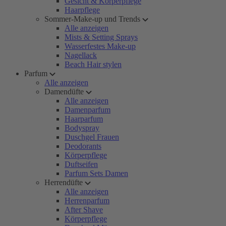
Gesicht & Körperpflege
Haarpflege
Sommer-Make-up und Trends
Alle anzeigen
Mists & Setting Sprays
Wasserfestes Make-up
Nagellack
Beach Hair stylen
Parfum
Alle anzeigen
Damendüfte
Alle anzeigen
Damenparfum
Haarparfum
Bodyspray
Duschgel Frauen
Deodorants
Körperpflege
Duftseifen
Parfum Sets Damen
Herrendüfte
Alle anzeigen
Herrenparfum
After Shave
Körperpflege