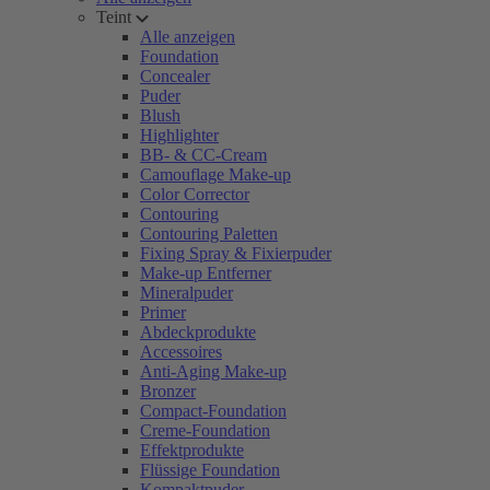
Teint
Alle anzeigen
Foundation
Concealer
Puder
Blush
Highlighter
BB- & CC-Cream
Camouflage Make-up
Color Corrector
Contouring
Contouring Paletten
Fixing Spray & Fixierpuder
Make-up Entferner
Mineralpuder
Primer
Abdeckprodukte
Accessoires
Anti-Aging Make-up
Bronzer
Compact-Foundation
Creme-Foundation
Effektprodukte
Flüssige Foundation
Kompaktpuder