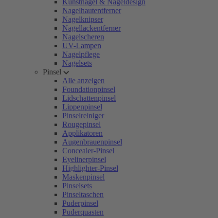
Kunstnägel & Nageldesign
Nagelhautentferner
Nagelknipser
Nagellackentferner
Nagelscheren
UV-Lampen
Nagelpflege
Nagelsets
Pinsel
Alle anzeigen
Foundationpinsel
Lidschattenpinsel
Lippenpinsel
Pinselreiniger
Rougepinsel
Applikatoren
Augenbrauenpinsel
Concealer-Pinsel
Eyelinerpinsel
Highlighter-Pinsel
Maskenpinsel
Pinselsets
Pinseltaschen
Puderpinsel
Puderquasten