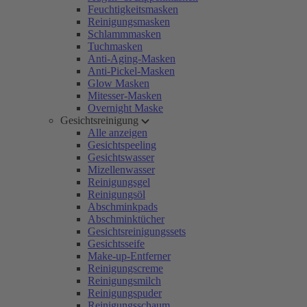
Feuchtigkeitsmasken
Reinigungsmasken
Schlammmasken
Tuchmasken
Anti-Aging-Masken
Anti-Pickel-Masken
Glow Masken
Mitesser-Masken
Overnight Maske
Gesichtsreinigung
Alle anzeigen
Gesichtspeeling
Gesichtswasser
Mizellenwasser
Reinigungsgel
Reinigungsöl
Abschminkpads
Abschminktücher
Gesichtsreinigungssets
Gesichtsseife
Make-up-Entferner
Reinigungscreme
Reinigungsmilch
Reinigungspuder
Reinigungsschaum