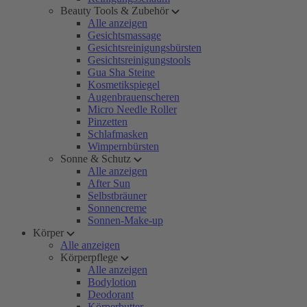
Beauty Tools & Zubehör
Alle anzeigen
Gesichtsmassage
Gesichtsreinigungsbürsten
Gesichtsreinigungstools
Gua Sha Steine
Kosmetikspiegel
Augenbrauenscheren
Micro Needle Roller
Pinzetten
Schlafmasken
Wimpernbürsten
Sonne & Schutz
Alle anzeigen
After Sun
Selbstbräuner
Sonnencreme
Sonnen-Make-up
Körper
Alle anzeigen
Körperpflege
Alle anzeigen
Bodylotion
Deodorant
Körperbutter