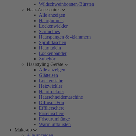
Wildschweinborsten-Bürsten
Haar-Accessoires
Alle anzeigen
Haargummis
Lockenwickler
Scrunchies
Haarspangen & -klammern
Sprühflaschen
Haarnadeln
Lockenbänder
Zubehör
Haarstyling-Geräte
Alle anzeigen
Glätteisen
Lockenstäbe
Heizwickler
Haartrockner
Haarschneidemaschine
Diffusor-Fön
Effilierschere
Friseurschere
Friseurumhänge
Warmluftbürsten
Make-up
Alle anzeigen