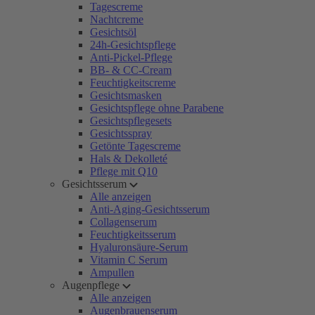
Tagescreme
Nachtcreme
Gesichtsöl
24h-Gesichtspflege
Anti-Pickel-Pflege
BB- & CC-Cream
Feuchtigkeitscreme
Gesichtsmasken
Gesichtspflege ohne Parabene
Gesichtspflegesets
Gesichtsspray
Getönte Tagescreme
Hals & Dekolleté
Pflege mit Q10
Gesichtsserum
Alle anzeigen
Anti-Aging-Gesichtsserum
Collagenserum
Feuchtigkeitsserum
Hyaluronsäure-Serum
Vitamin C Serum
Ampullen
Augenpflege
Alle anzeigen
Augenbrauenserum