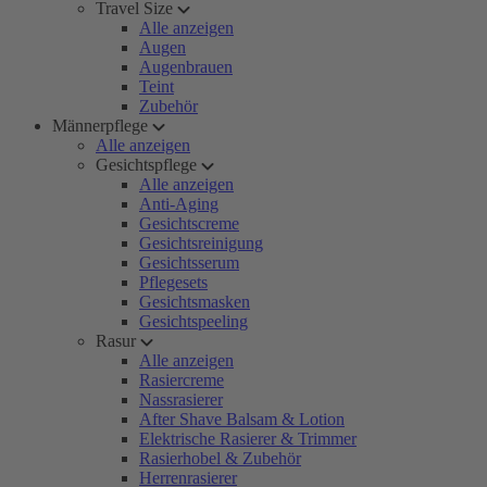
Travel Size
Alle anzeigen
Augen
Augenbrauen
Teint
Zubehör
Männerpflege
Alle anzeigen
Gesichtspflege
Alle anzeigen
Anti-Aging
Gesichtscreme
Gesichtsreinigung
Gesichtsserum
Pflegesets
Gesichtsmasken
Gesichtspeeling
Rasur
Alle anzeigen
Rasiercreme
Nassrasierer
After Shave Balsam & Lotion
Elektrische Rasierer & Trimmer
Rasierhobel & Zubehör
Herrenrasierer