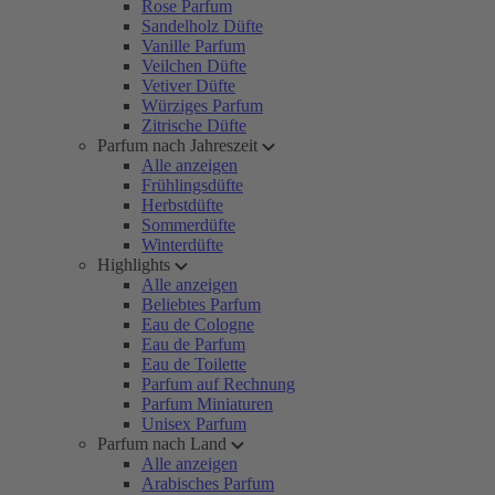
Rose Parfum
Sandelholz Düfte
Vanille Parfum
Veilchen Düfte
Vetiver Düfte
Würziges Parfum
Zitrische Düfte
Parfum nach Jahreszeit
Alle anzeigen
Frühlingsdüfte
Herbstdüfte
Sommerdüfte
Winterdüfte
Highlights
Alle anzeigen
Beliebtes Parfum
Eau de Cologne
Eau de Parfum
Eau de Toilette
Parfum auf Rechnung
Parfum Miniaturen
Unisex Parfum
Parfum nach Land
Alle anzeigen
Arabisches Parfum