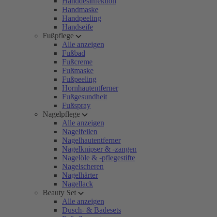
Handdesinfektion
Handmaske
Handpeeling
Handseife
Fußpflege
Alle anzeigen
Fußbad
Fußcreme
Fußmaske
Fußpeeling
Hornhautentferner
Fußgesundheit
Fußspray
Nagelpflege
Alle anzeigen
Nagelfeilen
Nagelhautentferner
Nagelknipser & -zangen
Nagelöle & -pflegestifte
Nagelscheren
Nagelhärter
Nagellack
Beauty Set
Alle anzeigen
Dusch- & Badesets