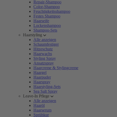
Repair-Shampoo
Color-Shampoo
Feuchtigkeitsshampoo
Festes Shampoo
Haarseife
Lockenshampoo
Shampoo-Sets
Haarstyling
Alle anzeigen
Schaumfestiger
Hitzeschutz
Haarwachs
Styling Spray
Ansatzspray
Haarcreme & Stylingcreme
Haargel
Haarpuder
Haarspray
Haarstyling-Sets
Sea Salt Spray
Leave-In Pflege
Alle anzeigen
Haaröl
Haarserum
Sprühkur