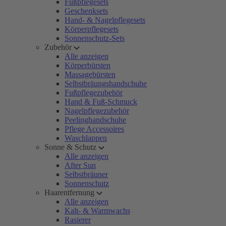
Fußpflegesets
Geschenksets
Hand- & Nagelpflegesets
Körperpflegesets
Sonnenschutz-Sets
Zubehör
Alle anzeigen
Körperbürsten
Massagebürsten
Selbstbräungshandschuhe
Fußpflegezubehör
Hand & Fuß-Schmuck
Nagelpflegezubehör
Peelinghandschuhe
Pflege Accessoires
Waschlappen
Sonne & Schutz
Alle anzeigen
After Sun
Selbstbräuner
Sonnenschutz
Haarentfernung
Alle anzeigen
Kalt- & Warmwachs
Rasierer