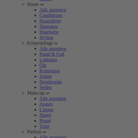
Haare
Alle anzeigen
Conditioner
Haarpflege
Shampoo
Haarfarbe
Styling
Körperpflege
Alle anzeigen
Hand & Fuß
Lotionen
Öle
Reinigung
Sonne
Deodorants
Seifen
Make-up
Alle anzeigen
Augen
Lippen
Nägel
Pinsel
Teint
Parfum
Alle anzeigen