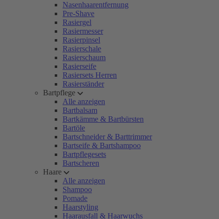
Nasenhaarentfernung
Pre-Shave
Rasiergel
Rasiermesser
Rasierpinsel
Rasierschale
Rasierschaum
Rasierseife
Rasiersets Herren
Rasierständer
Bartpflege
Alle anzeigen
Bartbalsam
Bartkämme & Bartbürsten
Bartöle
Bartschneider & Barttrimmer
Bartseife & Bartshampoo
Bartpflegesets
Bartscheren
Haare
Alle anzeigen
Shampoo
Pomade
Haarstyling
Haarausfall & Haarwuchs