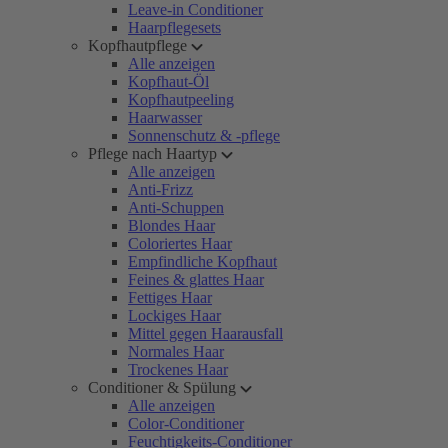
Leave-in Conditioner
Haarpflegesets
Kopfhautpflege
Alle anzeigen
Kopfhaut-Öl
Kopfhautpeeling
Haarwasser
Sonnenschutz & -pflege
Pflege nach Haartyp
Alle anzeigen
Anti-Frizz
Anti-Schuppen
Blondes Haar
Coloriertes Haar
Empfindliche Kopfhaut
Feines & glattes Haar
Fettiges Haar
Lockiges Haar
Mittel gegen Haarausfall
Normales Haar
Trockenes Haar
Conditioner & Spülung
Alle anzeigen
Color-Conditioner
Feuchtigkeits-Conditioner