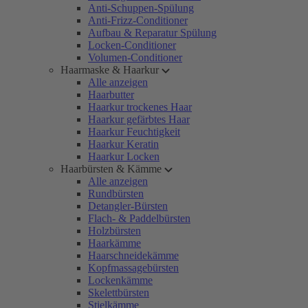
Anti-Schuppen-Spülung
Anti-Frizz-Conditioner
Aufbau & Reparatur Spülung
Locken-Conditioner
Volumen-Conditioner
Haarmaske & Haarkur
Alle anzeigen
Haarbutter
Haarkur trockenes Haar
Haarkur gefärbtes Haar
Haarkur Feuchtigkeit
Haarkur Keratin
Haarkur Locken
Haarbürsten & Kämme
Alle anzeigen
Rundbürsten
Detangler-Bürsten
Flach- & Paddelbürsten
Holzbürsten
Haarkämme
Haarschneidekämme
Kopfmassagebürsten
Lockenkämme
Skelettbürsten
Stielkämme