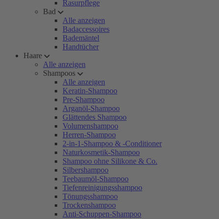
Rasurpflege
Bad
Alle anzeigen
Badaccessoires
Bademäntel
Handtücher
Haare
Alle anzeigen
Shampoos
Alle anzeigen
Keratin-Shampoo
Pre-Shampoo
Arganöl-Shampoo
Glättendes Shampoo
Volumenshampoo
Herren-Shampoo
2-in-1-Shampoo & -Conditioner
Naturkosmetik-Shampoo
Shampoo ohne Silikone & Co.
Silbershampoo
Teebaumöl-Shampoo
Tiefenreinigungsshampoo
Tönungsshampoo
Trockenshampoo
Anti-Schuppen-Shampoo