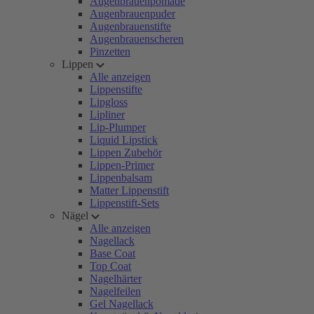
Augenbrauenpomade
Augenbrauenpuder
Augenbrauenstifte
Augenbrauenscheren
Pinzetten
Lippen
Alle anzeigen
Lippenstifte
Lipgloss
Lipliner
Lip-Plumper
Liquid Lipstick
Lippen Zubehör
Lippen-Primer
Lippenbalsam
Matter Lippenstift
Lippenstift-Sets
Nägel
Alle anzeigen
Nagellack
Base Coat
Top Coat
Nagelhärter
Nagelfeilen
Gel Nagellack