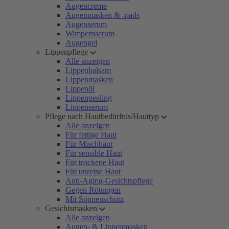
Augencreme
Augenmasken & -pads
Augenserum
Wimpernserum
Augengel
Lippenpflege
Alle anzeigen
Lippenbalsam
Lippenmasken
Lippenöl
Lippenpeeling
Lippenserum
Pflege nach Hautbedürfnis/Hauttyp
Alle anzeigen
Für fettige Haut
Für Mischhaut
Für sensible Haut
Für trockene Haut
Für unreine Haut
Anti-Aging-Gesichtspflege
Gegen Rötungen
Mit Sonnenschutz
Gesichtsmasken
Alle anzeigen
Augen- & Lippenmasken