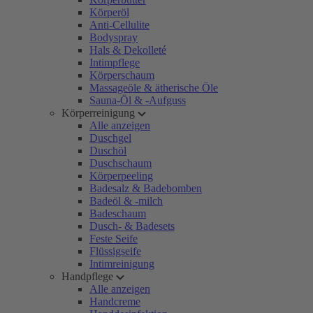
Körperöl
Anti-Cellulite
Bodyspray
Hals & Dekolleté
Intimpflege
Körperschaum
Massageöle & ätherische Öle
Sauna-Öl & -Aufguss
Körperreinigung
Alle anzeigen
Duschgel
Duschöl
Duschschaum
Körperpeeling
Badesalz & Badebomben
Badeöl & -milch
Badeschaum
Dusch- & Badesets
Feste Seife
Flüssigseife
Intimreinigung
Handpflege
Alle anzeigen
Handcreme