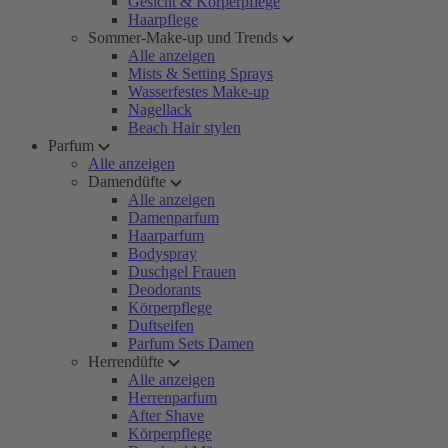
Gesicht & Körperpflege
Haarpflege
Sommer-Make-up und Trends
Alle anzeigen
Mists & Setting Sprays
Wasserfestes Make-up
Nagellack
Beach Hair stylen
Parfum
Alle anzeigen
Damendüfte
Alle anzeigen
Damenparfum
Haarparfum
Bodyspray
Duschgel Frauen
Deodorants
Körperpflege
Duftseifen
Parfum Sets Damen
Herrendüfte
Alle anzeigen
Herrenparfum
After Shave
Körperpflege