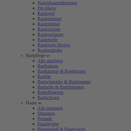
Nasenhaarentfernung
Pre-Shave
Rasiergel
Rasiermesser
Rasierpinsel
Rasierschale
Rasierschaum
Rasierseife
Rasiersets Herren
Rasierständer
Bartpflege
Alle anzeigen
Bartbalsam
Bartkämme & Bartbürsten
Bartöle
Bartschneider & Barttrimmer
Bartseife & Bartshampoo
Bartpflegesets
Bartscheren
Haare
Alle anzeigen
Shampoo
Pomade
Haarstyling
Haarausfall & Haarwuchs