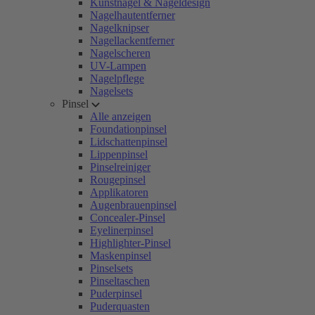
Kunstnägel & Nageldesign
Nagelhautentferner
Nagelknipser
Nagellackentferner
Nagelscheren
UV-Lampen
Nagelpflege
Nagelsets
Pinsel
Alle anzeigen
Foundationpinsel
Lidschattenpinsel
Lippenpinsel
Pinselreiniger
Rougepinsel
Applikatoren
Augenbrauenpinsel
Concealer-Pinsel
Eyelinerpinsel
Highlighter-Pinsel
Maskenpinsel
Pinselsets
Pinseltaschen
Puderpinsel
Puderquasten