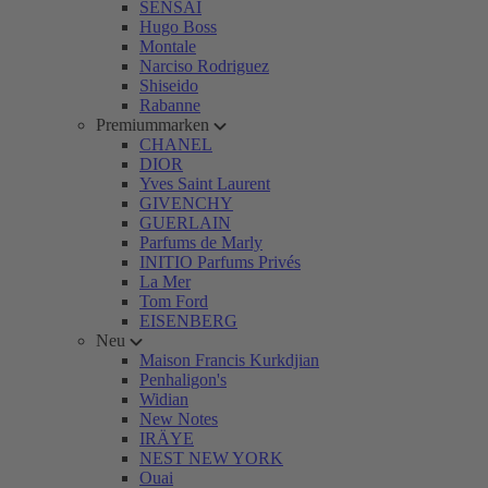
SENSAI
Hugo Boss
Montale
Narciso Rodriguez
Shiseido
Rabanne
Premiummarken
CHANEL
DIOR
Yves Saint Laurent
GIVENCHY
GUERLAIN
Parfums de Marly
INITIO Parfums Privés
La Mer
Tom Ford
EISENBERG
Neu
Maison Francis Kurkdjian
Penhaligon's
Widian
New Notes
IRÄYE
NEST NEW YORK
Ouai