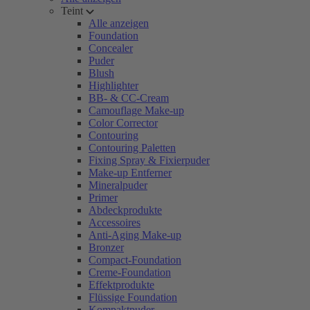
Teint
Alle anzeigen
Foundation
Concealer
Puder
Blush
Highlighter
BB- & CC-Cream
Camouflage Make-up
Color Corrector
Contouring
Contouring Paletten
Fixing Spray & Fixierpuder
Make-up Entferner
Mineralpuder
Primer
Abdeckprodukte
Accessoires
Anti-Aging Make-up
Bronzer
Compact-Foundation
Creme-Foundation
Effektprodukte
Flüssige Foundation
Kompaktpuder