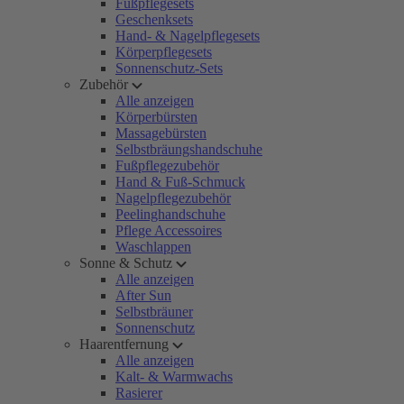
Fußpflegesets
Geschenksets
Hand- & Nagelpflegesets
Körperpflegesets
Sonnenschutz-Sets
Zubehör
Alle anzeigen
Körperbürsten
Massagebürsten
Selbstbräungshandschuhe
Fußpflegezubehör
Hand & Fuß-Schmuck
Nagelpflegezubehör
Peelinghandschuhe
Pflege Accessoires
Waschlappen
Sonne & Schutz
Alle anzeigen
After Sun
Selbstbräuner
Sonnenschutz
Haarentfernung
Alle anzeigen
Kalt- & Warmwachs
Rasierer