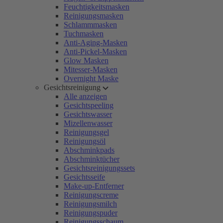
Feuchtigkeitsmasken
Reinigungsmasken
Schlammmasken
Tuchmasken
Anti-Aging-Masken
Anti-Pickel-Masken
Glow Masken
Mitesser-Masken
Overnight Maske
Gesichtsreinigung
Alle anzeigen
Gesichtspeeling
Gesichtswasser
Mizellenwasser
Reinigungsgel
Reinigungsöl
Abschminkpads
Abschminktücher
Gesichtsreinigungssets
Gesichtsseife
Make-up-Entferner
Reinigungscreme
Reinigungsmilch
Reinigungspuder
Reinigungsschaum