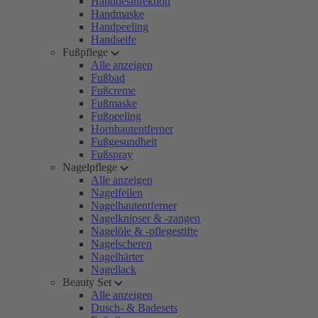
Handdesinfektion
Handmaske
Handpeeling
Handseife
Fußpflege
Alle anzeigen
Fußbad
Fußcreme
Fußmaske
Fußpeeling
Hornhautentferner
Fußgesundheit
Fußspray
Nagelpflege
Alle anzeigen
Nagelfeilen
Nagelhautentferner
Nagelknipser & -zangen
Nagelöle & -pflegestifte
Nagelscheren
Nagelhärter
Nagellack
Beauty Set
Alle anzeigen
Dusch- & Badesets