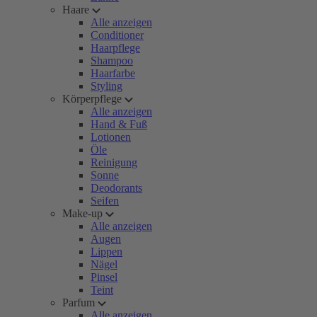
Haare
Alle anzeigen
Conditioner
Haarpflege
Shampoo
Haarfarbe
Styling
Körperpflege
Alle anzeigen
Hand & Fuß
Lotionen
Öle
Reinigung
Sonne
Deodorants
Seifen
Make-up
Alle anzeigen
Augen
Lippen
Nägel
Pinsel
Teint
Parfum
Alle anzeigen