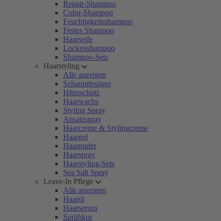
Repair-Shampoo
Color-Shampoo
Feuchtigkeitsshampoo
Festes Shampoo
Haarseife
Lockenshampoo
Shampoo-Sets
Haarstyling
Alle anzeigen
Schaumfestiger
Hitzeschutz
Haarwachs
Styling Spray
Ansatzspray
Haarcreme & Stylingcreme
Haargel
Haarpuder
Haarspray
Haarstyling-Sets
Sea Salt Spray
Leave-In Pflege
Alle anzeigen
Haaröl
Haarserum
Sprühkur