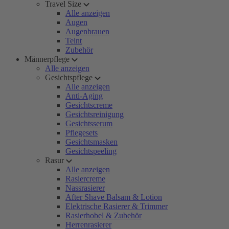
Travel Size
Alle anzeigen
Augen
Augenbrauen
Teint
Zubehör
Männerpflege
Alle anzeigen
Gesichtspflege
Alle anzeigen
Anti-Aging
Gesichtscreme
Gesichtsreinigung
Gesichtsserum
Pflegesets
Gesichtsmasken
Gesichtspeeling
Rasur
Alle anzeigen
Rasiercreme
Nassrasierer
After Shave Balsam & Lotion
Elektrische Rasierer & Trimmer
Rasierhobel & Zubehör
Herrenrasierer