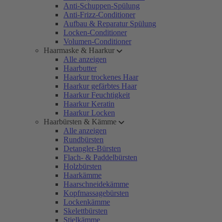
Anti-Schuppen-Spülung
Anti-Frizz-Conditioner
Aufbau & Reparatur Spülung
Locken-Conditioner
Volumen-Conditioner
Haarmaske & Haarkur
Alle anzeigen
Haarbutter
Haarkur trockenes Haar
Haarkur gefärbtes Haar
Haarkur Feuchtigkeit
Haarkur Keratin
Haarkur Locken
Haarbürsten & Kämme
Alle anzeigen
Rundbürsten
Detangler-Bürsten
Flach- & Paddelbürsten
Holzbürsten
Haarkämme
Haarschneidekämme
Kopfmassagebürsten
Lockenkämme
Skelettbürsten
Stielkämme