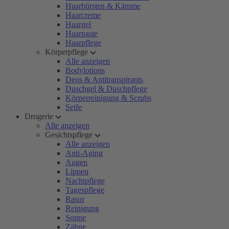
Haarbürsten & Kämme
Haarcreme
Haargel
Haarpaste
Haarpflege
Körperpflege
Alle anzeigen
Bodylotions
Deos & Antitranspirants
Duschgel & Duschpflege
Körperreinigung & Scrubs
Seife
Drogerie
Alle anzeigen
Gesichtspflege
Alle anzeigen
Anti-Aging
Augen
Lippen
Nachtpflege
Tagespflege
Rasur
Reinigung
Sonne
Zähne