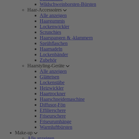
Wildschweinborsten-Bürsten
Haar-Accessoires
Alle anzeigen
Haargummis
Lockenwickler
Scrunchies
Haarspangen & -klammern
Sprühflaschen
Haarnadeln
Lockenbänder
Zubehör
Haarstyling-Geräte
Alle anzeigen
Glätteisen
Lockenstäbe
Heizwickler
Haartrockner
Haarschneidemaschine
Diffusor-Fön
Effilierschere
Friseurschere
Friseurumhänge
Warmluftbürsten
Make-up
Alle anzeigen