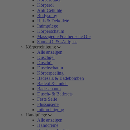
Körperöl
Anti-Cellulite
Bodyspray
Hals & Dekolleté
Intimpflege
Körperschaum
Massageöle & ätherische Öle
Sauna-Öl & -Aufguss
Körperreinigung
Alle anzeigen
Duschgel
Duschöl
Duschschaum
Körperpeeling
Badesalz & Badebomben
Badeöl & -milch
Badeschaum
Dusch- & Badesets
Feste Seife
Flüssigseife
Intimreinigung
Handpflege
Alle anzeigen
Handcreme