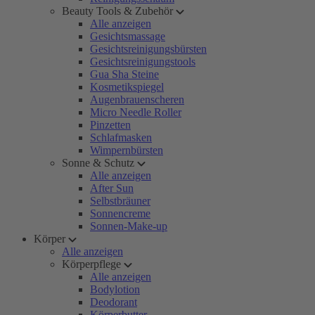
Beauty Tools & Zubehör
Alle anzeigen
Gesichtsmassage
Gesichtsreinigungsbürsten
Gesichtsreinigungstools
Gua Sha Steine
Kosmetikspiegel
Augenbrauenscheren
Micro Needle Roller
Pinzetten
Schlafmasken
Wimpernbürsten
Sonne & Schutz
Alle anzeigen
After Sun
Selbstbräuner
Sonnencreme
Sonnen-Make-up
Körper
Alle anzeigen
Körperpflege
Alle anzeigen
Bodylotion
Deodorant
Körperbutter