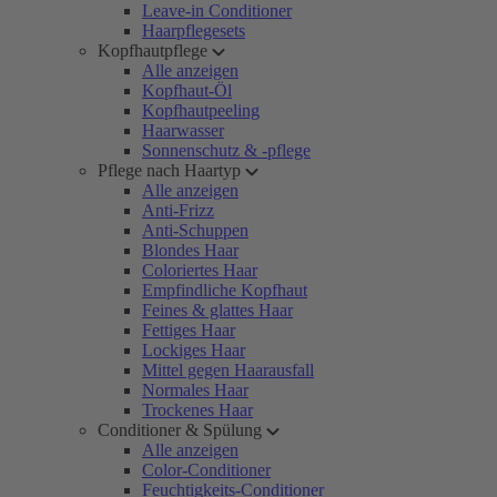
Leave-in Conditioner
Haarpflegesets
Kopfhautpflege
Alle anzeigen
Kopfhaut-Öl
Kopfhautpeeling
Haarwasser
Sonnenschutz & -pflege
Pflege nach Haartyp
Alle anzeigen
Anti-Frizz
Anti-Schuppen
Blondes Haar
Coloriertes Haar
Empfindliche Kopfhaut
Feines & glattes Haar
Fettiges Haar
Lockiges Haar
Mittel gegen Haarausfall
Normales Haar
Trockenes Haar
Conditioner & Spülung
Alle anzeigen
Color-Conditioner
Feuchtigkeits-Conditioner