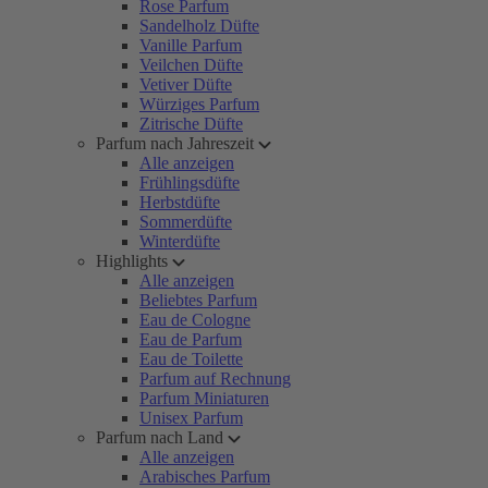
Rose Parfum
Sandelholz Düfte
Vanille Parfum
Veilchen Düfte
Vetiver Düfte
Würziges Parfum
Zitrische Düfte
Parfum nach Jahreszeit
Alle anzeigen
Frühlingsdüfte
Herbstdüfte
Sommerdüfte
Winterdüfte
Highlights
Alle anzeigen
Beliebtes Parfum
Eau de Cologne
Eau de Parfum
Eau de Toilette
Parfum auf Rechnung
Parfum Miniaturen
Unisex Parfum
Parfum nach Land
Alle anzeigen
Arabisches Parfum