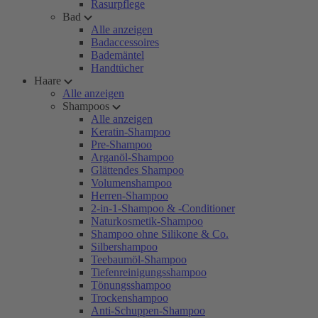
Rasurpflege
Bad
Alle anzeigen
Badaccessoires
Bademäntel
Handtücher
Haare
Alle anzeigen
Shampoos
Alle anzeigen
Keratin-Shampoo
Pre-Shampoo
Arganöl-Shampoo
Glättendes Shampoo
Volumenshampoo
Herren-Shampoo
2-in-1-Shampoo & -Conditioner
Naturkosmetik-Shampoo
Shampoo ohne Silikone & Co.
Silbershampoo
Teebaumöl-Shampoo
Tiefenreinigungsshampoo
Tönungsshampoo
Trockenshampoo
Anti-Schuppen-Shampoo