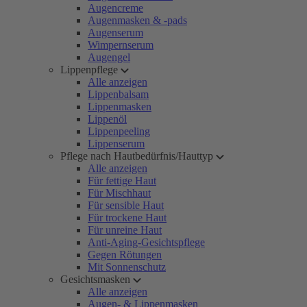
Augencreme
Augenmasken & -pads
Augenserum
Wimpernserum
Augengel
Lippenpflege
Alle anzeigen
Lippenbalsam
Lippenmasken
Lippenöl
Lippenpeeling
Lippenserum
Pflege nach Hautbedürfnis/Hauttyp
Alle anzeigen
Für fettige Haut
Für Mischhaut
Für sensible Haut
Für trockene Haut
Für unreine Haut
Anti-Aging-Gesichtspflege
Gegen Rötungen
Mit Sonnenschutz
Gesichtsmasken
Alle anzeigen
Augen- & Lippenmasken