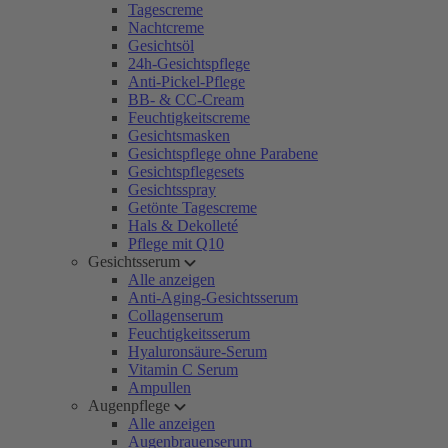
Tagescreme
Nachtcreme
Gesichtsöl
24h-Gesichtspflege
Anti-Pickel-Pflege
BB- & CC-Cream
Feuchtigkeitscreme
Gesichtsmasken
Gesichtspflege ohne Parabene
Gesichtspflegesets
Gesichtsspray
Getönte Tagescreme
Hals & Dekolleté
Pflege mit Q10
Gesichtsserum
Alle anzeigen
Anti-Aging-Gesichtsserum
Collagenserum
Feuchtigkeitsserum
Hyaluronsäure-Serum
Vitamin C Serum
Ampullen
Augenpflege
Alle anzeigen
Augenbrauenserum