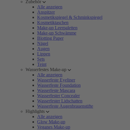
Zubehör
Alle anzeigen
Anspitzer
Kosmetikspiegel & Schminkspiegel
Kosmetiktaschen
Make-up Leerpaletten
Make-up Schwämme
Blotting Paper
Nägel
Augen
Lippen
Sets
Teint
Wasserfestes Make-up
Alle anzeigen
Wasserfeste Eyeliner
Wasserfeste Foundation
Wasserfeste Mascara
Wasserfester Concealer
Wasserfester Lidschatten
Wasserfeste Augenbrauenstifte
Highlights
Alle anzeigen
Glow Make-up
Veganes Make-up