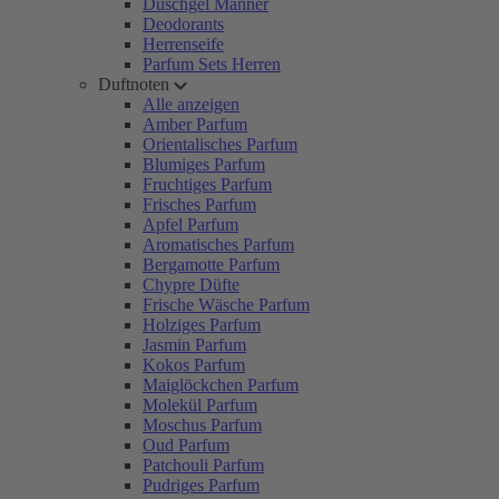
Duschgel Männer
Deodorants
Herrenseife
Parfum Sets Herren
Duftnoten
Alle anzeigen
Amber Parfum
Orientalisches Parfum
Blumiges Parfum
Fruchtiges Parfum
Frisches Parfum
Apfel Parfum
Aromatisches Parfum
Bergamotte Parfum
Chypre Düfte
Frische Wäsche Parfum
Holziges Parfum
Jasmin Parfum
Kokos Parfum
Maiglöckchen Parfum
Molekül Parfum
Moschus Parfum
Oud Parfum
Patchouli Parfum
Pudriges Parfum