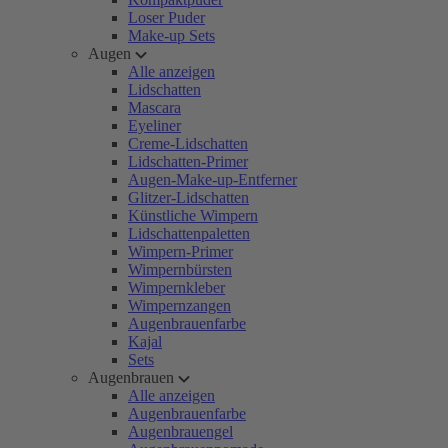
Loser Puder
Make-up Sets
Augen
Alle anzeigen
Lidschatten
Mascara
Eyeliner
Creme-Lidschatten
Lidschatten-Primer
Augen-Make-up-Entferner
Glitzer-Lidschatten
Künstliche Wimpern
Lidschattenpaletten
Wimpern-Primer
Wimpernbürsten
Wimpernkleber
Wimpernzangen
Augenbrauenfarbe
Kajal
Sets
Augenbrauen
Alle anzeigen
Augenbrauenfarbe
Augenbrauengel