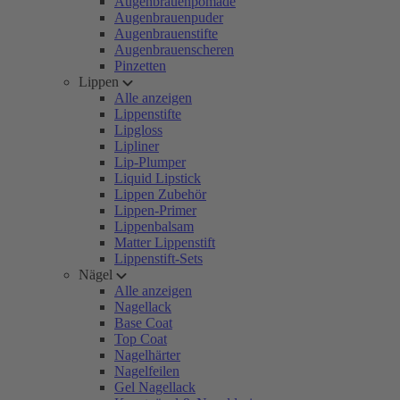
Augenbrauenpomade
Augenbrauenpuder
Augenbrauenstifte
Augenbrauenscheren
Pinzetten
Lippen
Alle anzeigen
Lippenstifte
Lipgloss
Lipliner
Lip-Plumper
Liquid Lipstick
Lippen Zubehör
Lippen-Primer
Lippenbalsam
Matter Lippenstift
Lippenstift-Sets
Nägel
Alle anzeigen
Nagellack
Base Coat
Top Coat
Nagelhärter
Nagelfeilen
Gel Nagellack