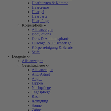
Haarbürsten & Kämme
Haarcreme
Haargel
Haarpaste
Haarpflege
Körperpflege
Alle anzeigen
Bodylotions
Deos & Antitranspirants
Duschgel & Duschpflege
Körperreinigung & Scrubs
Seife
Drogerie
Alle anzeigen
Gesichtspflege
Alle anzeigen
Anti-Aging
Augen
Lippen
Nachtpflege
Tagespflege
Rasur
Reinigung
Sonne
Zähne