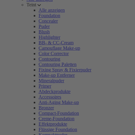
Teint
Alle anzeigen
Foundation
Concealer
Puder
Blush
Highlighter
BB- & CC-Cream
Camouflage Make-up
Color Corrector
Contouring
Contouring Paletten
Fixing Spray & Fixierpuder
Make-up Entferner
Mineralpuder
Primer
Abdeckprodukte
Accessoires
Anti-Aging Make-up
Bronzer
Compact-Foundation
Creme-Foundation
Effektprodukte
Flüssige Foundation
Kompaktpuder