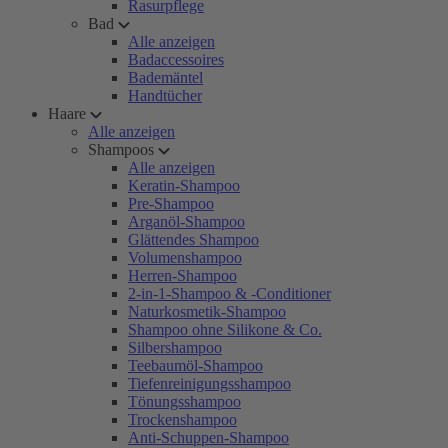
Rasurpflege
Bad
Alle anzeigen
Badaccessoires
Bademäntel
Handtücher
Haare
Alle anzeigen
Shampoos
Alle anzeigen
Keratin-Shampoo
Pre-Shampoo
Arganöl-Shampoo
Glättendes Shampoo
Volumenshampoo
Herren-Shampoo
2-in-1-Shampoo & -Conditioner
Naturkosmetik-Shampoo
Shampoo ohne Silikone & Co.
Silbershampoo
Teebaumöl-Shampoo
Tiefenreinigungsshampoo
Tönungsshampoo
Trockenshampoo
Anti-Schuppen-Shampoo