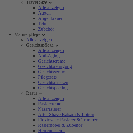
Travel Size
Alle anzeigen
Augen
Augenbrauen
Teint
Zubehör
Männerpflege
Alle anzeigen
Gesichtspflege
Alle anzeigen
Anti-Aging
Gesichtscreme
Gesichtsreinigung
Gesichtsserum
Pflegesets
Gesichtsmasken
Gesichtspeeling
Rasur
Alle anzeigen
Rasiercreme
Nassrasierer
After Shave Balsam & Lotion
Elektrische Rasierer & Trimmer
Rasierhobel & Zubehör
Herrenrasierer