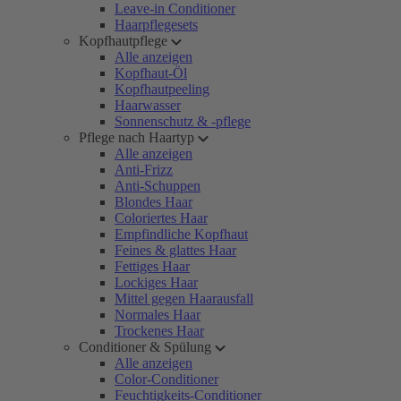
Leave-in Conditioner
Haarpflegesets
Kopfhautpflege
Alle anzeigen
Kopfhaut-Öl
Kopfhautpeeling
Haarwasser
Sonnenschutz & -pflege
Pflege nach Haartyp
Alle anzeigen
Anti-Frizz
Anti-Schuppen
Blondes Haar
Coloriertes Haar
Empfindliche Kopfhaut
Feines & glattes Haar
Fettiges Haar
Lockiges Haar
Mittel gegen Haarausfall
Normales Haar
Trockenes Haar
Conditioner & Spülung
Alle anzeigen
Color-Conditioner
Feuchtigkeits-Conditioner