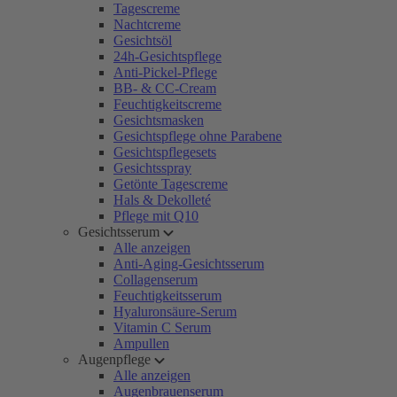
Tagescreme
Nachtcreme
Gesichtsöl
24h-Gesichtspflege
Anti-Pickel-Pflege
BB- & CC-Cream
Feuchtigkeitscreme
Gesichtsmasken
Gesichtspflege ohne Parabene
Gesichtspflegesets
Gesichtsspray
Getönte Tagescreme
Hals & Dekolleté
Pflege mit Q10
Gesichtsserum
Alle anzeigen
Anti-Aging-Gesichtsserum
Collagenserum
Feuchtigkeitsserum
Hyaluronsäure-Serum
Vitamin C Serum
Ampullen
Augenpflege
Alle anzeigen
Augenbrauenserum