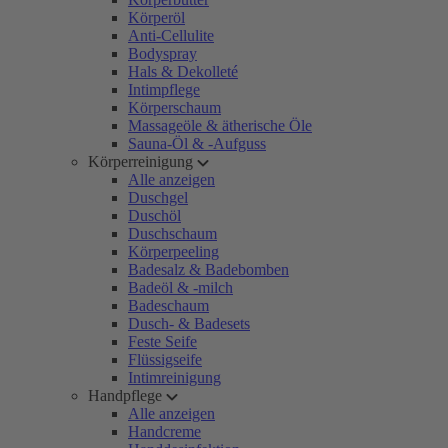
Körperöl
Anti-Cellulite
Bodyspray
Hals & Dekolleté
Intimpflege
Körperschaum
Massageöle & ätherische Öle
Sauna-Öl & -Aufguss
Körperreinigung
Alle anzeigen
Duschgel
Duschöl
Duschschaum
Körperpeeling
Badesalz & Badebomben
Badeöl & -milch
Badeschaum
Dusch- & Badesets
Feste Seife
Flüssigseife
Intimreinigung
Handpflege
Alle anzeigen
Handcreme