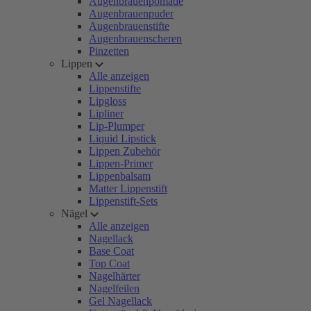
Augenbrauenpomade
Augenbrauenpuder
Augenbrauenstifte
Augenbrauenscheren
Pinzetten
Lippen
Alle anzeigen
Lippenstifte
Lipgloss
Lipliner
Lip-Plumper
Liquid Lipstick
Lippen Zubehör
Lippen-Primer
Lippenbalsam
Matter Lippenstift
Lippenstift-Sets
Nägel
Alle anzeigen
Nagellack
Base Coat
Top Coat
Nagelhärter
Nagelfeilen
Gel Nagellack