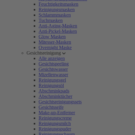
Feuchtigkeitsmasken
Reinigungsmasken
Schlammmasken
Tuchmasken
Anti-Aging-Masken
Anti-Pickel-Masken
Glow Masken
Mitesser-Masken
Overnight Maske
Gesichtsreinigung
Alle anzeigen
Gesichtspeeling
Gesichtswasser
Mizellenwasser
Reinigungsgel
Reinigungsöl
Abschminkpads
Abschminktücher
Gesichtsreinigungssets
Gesichtsseife
Make-up-Entferner
Reinigungscreme
Reinigungsmilch
Reinigungspuder
Reinigungsschaum