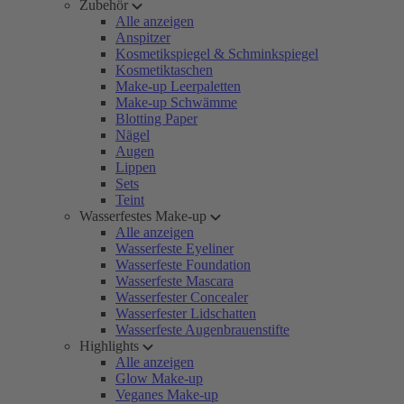
Zubehör
Alle anzeigen
Anspitzer
Kosmetikspiegel & Schminkspiegel
Kosmetiktaschen
Make-up Leerpaletten
Make-up Schwämme
Blotting Paper
Nägel
Augen
Lippen
Sets
Teint
Wasserfestes Make-up
Alle anzeigen
Wasserfeste Eyeliner
Wasserfeste Foundation
Wasserfeste Mascara
Wasserfester Concealer
Wasserfester Lidschatten
Wasserfeste Augenbrauenstifte
Highlights
Alle anzeigen
Glow Make-up
Veganes Make-up