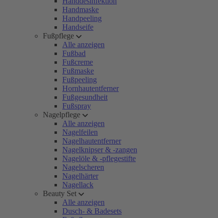
Handdesinfektion
Handmaske
Handpeeling
Handseife
Fußpflege
Alle anzeigen
Fußbad
Fußcreme
Fußmaske
Fußpeeling
Hornhautentferner
Fußgesundheit
Fußspray
Nagelpflege
Alle anzeigen
Nagelfeilen
Nagelhautentferner
Nagelknipser & -zangen
Nagelöle & -pflegestifte
Nagelscheren
Nagelhärter
Nagellack
Beauty Set
Alle anzeigen
Dusch- & Badesets