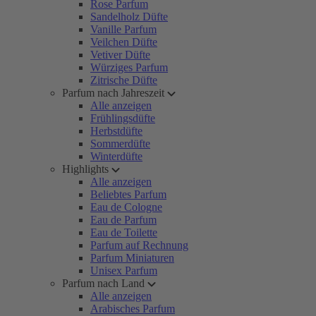
Rose Parfum
Sandelholz Düfte
Vanille Parfum
Veilchen Düfte
Vetiver Düfte
Würziges Parfum
Zitrische Düfte
Parfum nach Jahreszeit
Alle anzeigen
Frühlingsdüfte
Herbstdüfte
Sommerdüfte
Winterdüfte
Highlights
Alle anzeigen
Beliebtes Parfum
Eau de Cologne
Eau de Parfum
Eau de Toilette
Parfum auf Rechnung
Parfum Miniaturen
Unisex Parfum
Parfum nach Land
Alle anzeigen
Arabisches Parfum