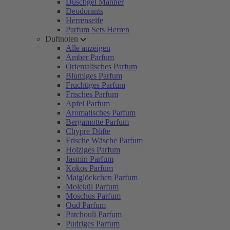
Duschgel Männer
Deodorants
Herrenseife
Parfum Sets Herren
Duftnoten
Alle anzeigen
Amber Parfum
Orientalisches Parfum
Blumiges Parfum
Fruchtiges Parfum
Frisches Parfum
Apfel Parfum
Aromatisches Parfum
Bergamotte Parfum
Chypre Düfte
Frische Wäsche Parfum
Holziges Parfum
Jasmin Parfum
Kokos Parfum
Maiglöckchen Parfum
Molekül Parfum
Moschus Parfum
Oud Parfum
Patchouli Parfum
Pudriges Parfum