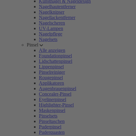
Kunstnägel & Nageldesign
Nagelhautentferner
Nagelknipser
Nagellackentferner
Nagelscheren
UV-Lampen
Nagelpflege
Nagelsets
Pinsel
Alle anzeigen
Foundationpinsel
Lidschattenpinsel
Lippenpinsel
Pinselreiniger
Rougepinsel
Applikatoren
Augenbrauenpinsel
Concealer-Pinsel
Eyelinerpinsel
Highlighter-Pinsel
Maskenpinsel
Pinselsets
Pinseltaschen
Puderpinsel
Puderquasten