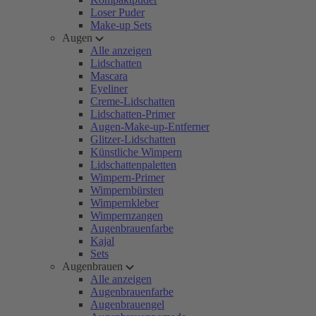
Loser Puder
Make-up Sets
Augen
Alle anzeigen
Lidschatten
Mascara
Eyeliner
Creme-Lidschatten
Lidschatten-Primer
Augen-Make-up-Entferner
Glitzer-Lidschatten
Künstliche Wimpern
Lidschattenpaletten
Wimpern-Primer
Wimpernbürsten
Wimpernkleber
Wimpernzangen
Augenbrauenfarbe
Kajal
Sets
Augenbrauen
Alle anzeigen
Augenbrauenfarbe
Augenbrauengel