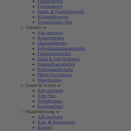
Fußpflegesets
Geschenksets
Hand- & Nagelpflegesets
Körperpflegesets
Sonnenschutz-Sets
Zubehör
Alle anzeigen
Körperbürsten
Massagebürsten
Selbstbräungshandschuhe
Fußpflegezubehör
Hand & Fuß-Schmuck
Nagelpflegezubehör
Peelinghandschuhe
Pflege Accessoires
Waschlappen
Sonne & Schutz
Alle anzeigen
After Sun
Selbstbräuner
Sonnenschutz
Haarentfernung
Alle anzeigen
Kalt- & Warmwachs
Rasierer