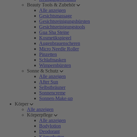
Beauty Tools & Zubehör
Alle anzeigen
Gesichtsmassage
Gesichtsreinigungsbürsten
Gesichtsreinigungstools
Gua Sha Steine
Kosmetikspiegel
Augenbrauenscheren
Micro Needle Roller
Pinzetten
Schlafmasken
Wimpernbürsten
Sonne & Schutz
Alle anzeigen
After Sun
Selbstbräuner
Sonnencreme
Sonnen-Make-up
Körper
Alle anzeigen
Körperpflege
Alle anzeigen
Bodylotion
Deodorant
Körperbutter