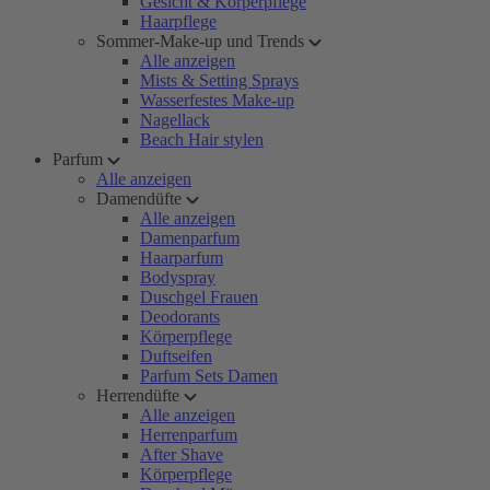
Gesicht & Körperpflege
Haarpflege
Sommer-Make-up und Trends
Alle anzeigen
Mists & Setting Sprays
Wasserfestes Make-up
Nagellack
Beach Hair stylen
Parfum
Alle anzeigen
Damendüfte
Alle anzeigen
Damenparfum
Haarparfum
Bodyspray
Duschgel Frauen
Deodorants
Körperpflege
Duftseifen
Parfum Sets Damen
Herrendüfte
Alle anzeigen
Herrenparfum
After Shave
Körperpflege