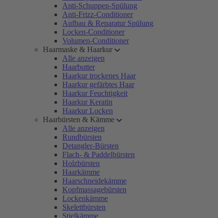
Anti-Schuppen-Spülung
Anti-Frizz-Conditioner
Aufbau & Reparatur Spülung
Locken-Conditioner
Volumen-Conditioner
Haarmaske & Haarkur
Alle anzeigen
Haarbutter
Haarkur trockenes Haar
Haarkur gefärbtes Haar
Haarkur Feuchtigkeit
Haarkur Keratin
Haarkur Locken
Haarbürsten & Kämme
Alle anzeigen
Rundbürsten
Detangler-Bürsten
Flach- & Paddelbürsten
Holzbürsten
Haarkämme
Haarschneidekämme
Kopfmassagebürsten
Lockenkämme
Skelettbürsten
Stielkämme