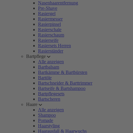
Nasenhaarentfernung
Pre-Shave
Rasiergel
Rasiermesser
Rasierpinsel
Rasierschale
Rasierschaum
Rasierseife
Rasiersets Herren
Rasierständer
Bartpflege
Alle anzeigen
Bartbalsam
Bartkämme & Bartbürsten
Bartöle
Bartschneider & Barttrimmer
Bartseife & Bartshampoo
Bartpflegesets
Bartscheren
Haare
Alle anzeigen
Shampoo
Pomade
Haarstyling
Haarausfall & Haarwuchs