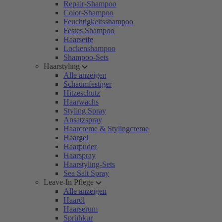
Repair-Shampoo
Color-Shampoo
Feuchtigkeitsshampoo
Festes Shampoo
Haarseife
Lockenshampoo
Shampoo-Sets
Haarstyling
Alle anzeigen
Schaumfestiger
Hitzeschutz
Haarwachs
Styling Spray
Ansatzspray
Haarcreme & Stylingcreme
Haargel
Haarpuder
Haarspray
Haarstyling-Sets
Sea Salt Spray
Leave-In Pflege
Alle anzeigen
Haaröl
Haarserum
Sprühkur