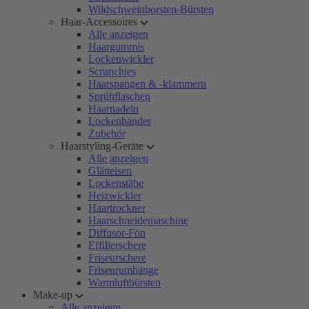
Wildschweinborsten-Bürsten
Haar-Accessoires
Alle anzeigen
Haargummis
Lockenwickler
Scrunchies
Haarspangen & -klammern
Sprühflaschen
Haarnadeln
Lockenbänder
Zubehör
Haarstyling-Geräte
Alle anzeigen
Glätteisen
Lockenstäbe
Heizwickler
Haartrockner
Haarschneidemaschine
Diffusor-Fön
Effilierschere
Friseurschere
Friseurumhänge
Warmluftbürsten
Make-up
Alle anzeigen