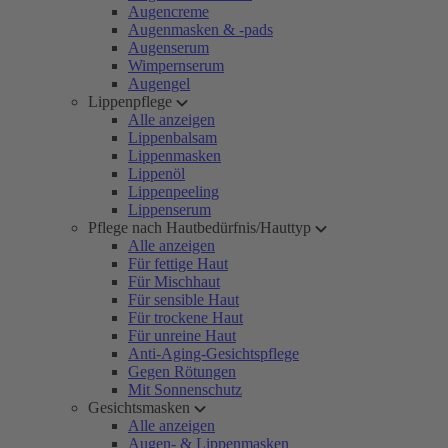
Augencreme
Augenmasken & -pads
Augenserum
Wimpernserum
Augengel
Lippenpflege
Alle anzeigen
Lippenbalsam
Lippenmasken
Lippenöl
Lippenpeeling
Lippenserum
Pflege nach Hautbedürfnis/Hauttyp
Alle anzeigen
Für fettige Haut
Für Mischhaut
Für sensible Haut
Für trockene Haut
Für unreine Haut
Anti-Aging-Gesichtspflege
Gegen Rötungen
Mit Sonnenschutz
Gesichtsmasken
Alle anzeigen
Augen- & Lippenmasken