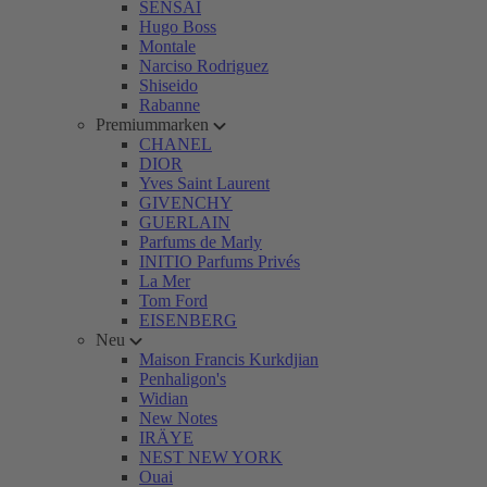
SENSAI
Hugo Boss
Montale
Narciso Rodriguez
Shiseido
Rabanne
Premiummarken
CHANEL
DIOR
Yves Saint Laurent
GIVENCHY
GUERLAIN
Parfums de Marly
INITIO Parfums Privés
La Mer
Tom Ford
EISENBERG
Neu
Maison Francis Kurkdjian
Penhaligon's
Widian
New Notes
IRÄYE
NEST NEW YORK
Ouai