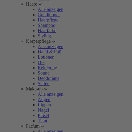
Haare
Alle anzeigen
Conditioner
Haarpflege
Shampoo
Haarfarbe
Styling
Körperpflege
Alle anzeigen
Hand & Fuß
Lotionen
Öle
Reinigung
Sonne
Deodorants
Seifen
Make-up
Alle anzeigen
Augen
Lippen
Nägel
Pinsel
Teint
Parfum
Alle anzeigen