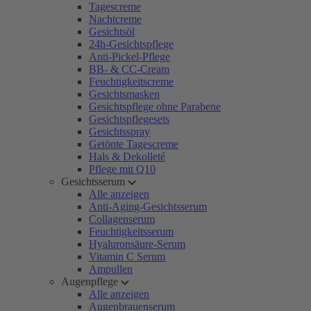
Tagescreme
Nachtcreme
Gesichtsöl
24h-Gesichtspflege
Anti-Pickel-Pflege
BB- & CC-Cream
Feuchtigkeitscreme
Gesichtsmasken
Gesichtspflege ohne Parabene
Gesichtspflegesets
Gesichtsspray
Getönte Tagescreme
Hals & Dekolleté
Pflege mit Q10
Gesichtsserum
Alle anzeigen
Anti-Aging-Gesichtsserum
Collagenserum
Feuchtigkeitsserum
Hyaluronsäure-Serum
Vitamin C Serum
Ampullen
Augenpflege
Alle anzeigen
Augenbrauenserum