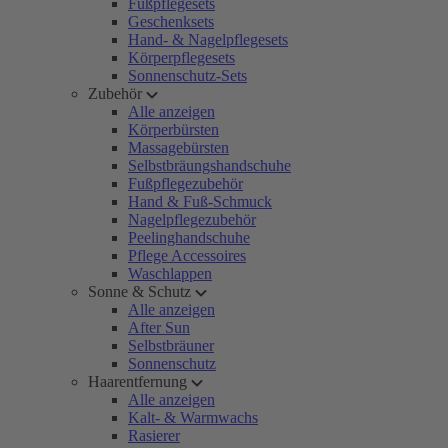
Fußpflegesets
Geschenksets
Hand- & Nagelpflegesets
Körperpflegesets
Sonnenschutz-Sets
Zubehör
Alle anzeigen
Körperbürsten
Massagebürsten
Selbstbräungshandschuhe
Fußpflegezubehör
Hand & Fuß-Schmuck
Nagelpflegezubehör
Peelinghandschuhe
Pflege Accessoires
Waschlappen
Sonne & Schutz
Alle anzeigen
After Sun
Selbstbräuner
Sonnenschutz
Haarentfernung
Alle anzeigen
Kalt- & Warmwachs
Rasierer