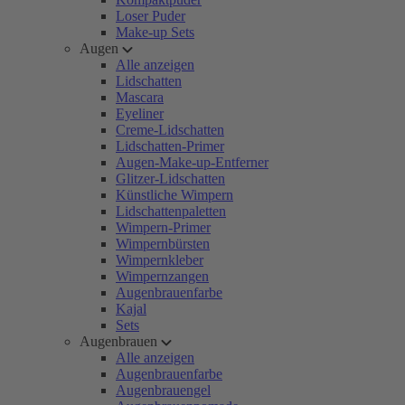
Loser Puder
Make-up Sets
Augen
Alle anzeigen
Lidschatten
Mascara
Eyeliner
Creme-Lidschatten
Lidschatten-Primer
Augen-Make-up-Entferner
Glitzer-Lidschatten
Künstliche Wimpern
Lidschattenpaletten
Wimpern-Primer
Wimpernbürsten
Wimpernkleber
Wimpernzangen
Augenbrauenfarbe
Kajal
Sets
Augenbrauen
Alle anzeigen
Augenbrauenfarbe
Augenbrauengel