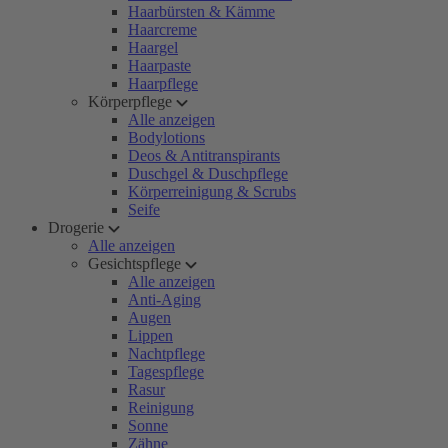
Haarbürsten & Kämme
Haarcreme
Haargel
Haarpaste
Haarpflege
Körperpflege
Alle anzeigen
Bodylotions
Deos & Antitranspirants
Duschgel & Duschpflege
Körperreinigung & Scrubs
Seife
Drogerie
Alle anzeigen
Gesichtspflege
Alle anzeigen
Anti-Aging
Augen
Lippen
Nachtpflege
Tagespflege
Rasur
Reinigung
Sonne
Zähne