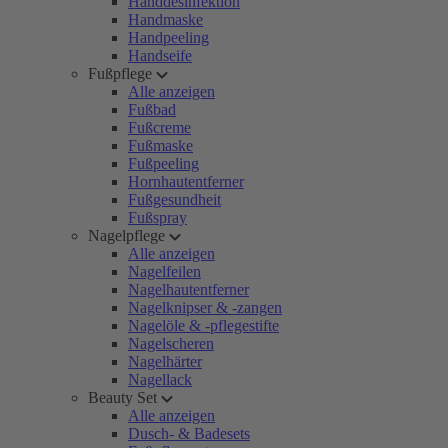
Handdesinfektion
Handmaske
Handpeeling
Handseife
Fußpflege
Alle anzeigen
Fußbad
Fußcreme
Fußmaske
Fußpeeling
Hornhautentferner
Fußgesundheit
Fußspray
Nagelpflege
Alle anzeigen
Nagelfeilen
Nagelhautentferner
Nagelknipser & -zangen
Nagelöle & -pflegestifte
Nagelscheren
Nagelhärter
Nagellack
Beauty Set
Alle anzeigen
Dusch- & Badesets