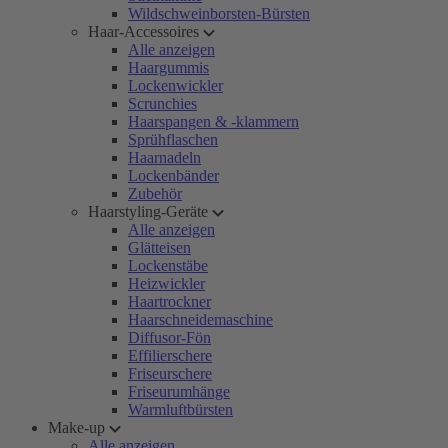
Wildschweinborsten-Bürsten
Haar-Accessoires
Alle anzeigen
Haargummis
Lockenwickler
Scrunchies
Haarspangen & -klammern
Sprühflaschen
Haarnadeln
Lockenbänder
Zubehör
Haarstyling-Geräte
Alle anzeigen
Glätteisen
Lockenstäbe
Heizwickler
Haartrockner
Haarschneidemaschine
Diffusor-Fön
Effilierschere
Friseurschere
Friseurumhänge
Warmluftbürsten
Make-up
Alle anzeigen