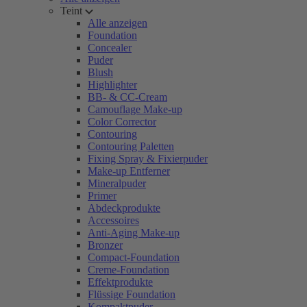
Teint
Alle anzeigen
Foundation
Concealer
Puder
Blush
Highlighter
BB- & CC-Cream
Camouflage Make-up
Color Corrector
Contouring
Contouring Paletten
Fixing Spray & Fixierpuder
Make-up Entferner
Mineralpuder
Primer
Abdeckprodukte
Accessoires
Anti-Aging Make-up
Bronzer
Compact-Foundation
Creme-Foundation
Effektprodukte
Flüssige Foundation
Kompaktpuder