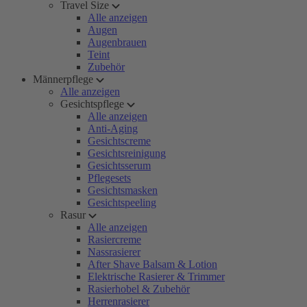
Travel Size
Alle anzeigen
Augen
Augenbrauen
Teint
Zubehör
Männerpflege
Alle anzeigen
Gesichtspflege
Alle anzeigen
Anti-Aging
Gesichtscreme
Gesichtsreinigung
Gesichtsserum
Pflegesets
Gesichtsmasken
Gesichtspeeling
Rasur
Alle anzeigen
Rasiercreme
Nassrasierer
After Shave Balsam & Lotion
Elektrische Rasierer & Trimmer
Rasierhobel & Zubehör
Herrenrasierer