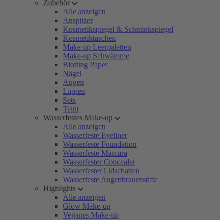
Zubehör
Alle anzeigen
Anspitzer
Kosmetikspiegel & Schminkspiegel
Kosmetiktaschen
Make-up Leerpaletten
Make-up Schwämme
Blotting Paper
Nägel
Augen
Lippen
Sets
Teint
Wasserfestes Make-up
Alle anzeigen
Wasserfeste Eyeliner
Wasserfeste Foundation
Wasserfeste Mascara
Wasserfester Concealer
Wasserfester Lidschatten
Wasserfeste Augenbrauenstifte
Highlights
Alle anzeigen
Glow Make-up
Veganes Make-up