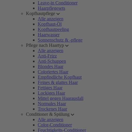
Leave-in Conditioner
Haarpflegesets
Kopfhautpflege
Alle anzeigen
Kopfhaut-Öl
Kopfhautpeeling
Haarwasser
Sonnenschutz & -pflege
Pflege nach Haartyp
Alle anzeigen
Anti-Frizz
Anti-Schuppen
Blondes Haar
Coloriertes Haar
Empfindliche Kopfhaut
Feines & glattes Haar
Fettiges Haar
Lockiges Haar
Mittel gegen Haarausfall
Normales Haar
Trockenes Haar
Conditioner & Spülung
Alle anzeigen
Color-Conditioner
Feuchtigkeits-Conditioner