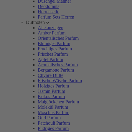
Duschgel Männer
Deodorants
Herrenseife
Parfum Sets Herren
Duftnoten
Alle anzeigen
Amber Parfum
Orientalisches Parfum
Blumiges Parfum
Fruchtiges Parfum
Frisches Parfum
Apfel Parfum
Aromatisches Parfum
Bergamotte Parfum
Chypre Düfte
Frische Wäsche Parfum
Holziges Parfum
Jasmin Parfum
Kokos Parfum
Maiglöckchen Parfum
Molekül Parfum
Moschus Parfum
Oud Parfum
Patchouli Parfum
Pudriges Parfum