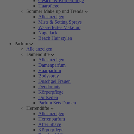
Gesicht & Körperpflege
Haarpflege
Sommer-Make-up und Trends
Alle anzeigen
Mists & Setting Sprays
Wasserfestes Make-up
Nagellack
Beach Hair stylen
Parfum
Alle anzeigen
Damendüfte
Alle anzeigen
Damenparfum
Haarparfum
Bodyspray
Duschgel Frauen
Deodorants
Körperpflege
Duftseifen
Parfum Sets Damen
Herrendüfte
Alle anzeigen
Herrenparfum
After Shave
Körperpflege