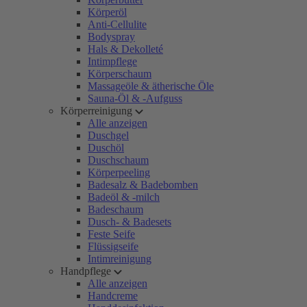
Körperöl
Anti-Cellulite
Bodyspray
Hals & Dekolleté
Intimpflege
Körperschaum
Massageöle & ätherische Öle
Sauna-Öl & -Aufguss
Körperreinigung
Alle anzeigen
Duschgel
Duschöl
Duschschaum
Körperpeeling
Badesalz & Badebomben
Badeöl & -milch
Badeschaum
Dusch- & Badesets
Feste Seife
Flüssigseife
Intimreinigung
Handpflege
Alle anzeigen
Handcreme