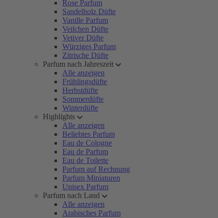
Rose Parfum
Sandelholz Düfte
Vanille Parfum
Veilchen Düfte
Vetiver Düfte
Würziges Parfum
Zitrische Düfte
Parfum nach Jahreszeit
Alle anzeigen
Frühlingsdüfte
Herbstdüfte
Sommerdüfte
Winterdüfte
Highlights
Alle anzeigen
Beliebtes Parfum
Eau de Cologne
Eau de Parfum
Eau de Toilette
Parfum auf Rechnung
Parfum Miniaturen
Unisex Parfum
Parfum nach Land
Alle anzeigen
Arabisches Parfum