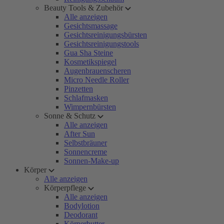
Beauty Tools & Zubehör
Alle anzeigen
Gesichtsmassage
Gesichtsreinigungsbürsten
Gesichtsreinigungstools
Gua Sha Steine
Kosmetikspiegel
Augenbrauenscheren
Micro Needle Roller
Pinzetten
Schlafmasken
Wimpernbürsten
Sonne & Schutz
Alle anzeigen
After Sun
Selbstbräuner
Sonnencreme
Sonnen-Make-up
Körper
Alle anzeigen
Körperpflege
Alle anzeigen
Bodylotion
Deodorant
Körperbutter