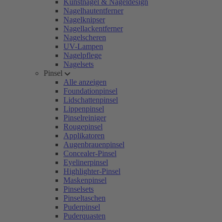
Kunstnägel & Nageldesign
Nagelhautentferner
Nagelknipser
Nagellackentferner
Nagelscheren
UV-Lampen
Nagelpflege
Nagelsets
Pinsel
Alle anzeigen
Foundationpinsel
Lidschattenpinsel
Lippenpinsel
Pinselreiniger
Rougepinsel
Applikatoren
Augenbrauenpinsel
Concealer-Pinsel
Eyelinerpinsel
Highlighter-Pinsel
Maskenpinsel
Pinselsets
Pinseltaschen
Puderpinsel
Puderquasten