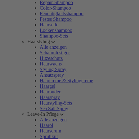
Repair-Shampoo
Color-Shampoo
Feuchtigkeitsshampoo
Festes Shampoo
Haarseife
Lockenshampoo
Shampoo-Sets
Haarstyling
Alle anzeigen
Schaumfestiger
Hitzeschutz
Haarwachs
Styling Spray
Ansatzspray
Haarcreme & Stylingcreme
Haargel
Haarpuder
Haarspray
Haarstyling-Sets
Sea Salt Spray
Leave-In Pflege
Alle anzeigen
Haaröl
Haarserum
Sprühkur