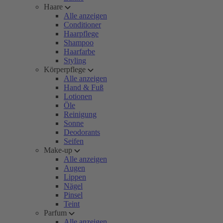
Haare
Alle anzeigen
Conditioner
Haarpflege
Shampoo
Haarfarbe
Styling
Körperpflege
Alle anzeigen
Hand & Fuß
Lotionen
Öle
Reinigung
Sonne
Deodorants
Seifen
Make-up
Alle anzeigen
Augen
Lippen
Nägel
Pinsel
Teint
Parfum
Alle anzeigen