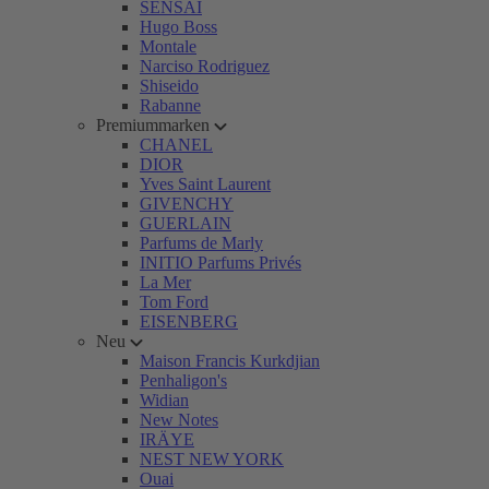
SENSAI
Hugo Boss
Montale
Narciso Rodriguez
Shiseido
Rabanne
Premiummarken
CHANEL
DIOR
Yves Saint Laurent
GIVENCHY
GUERLAIN
Parfums de Marly
INITIO Parfums Privés
La Mer
Tom Ford
EISENBERG
Neu
Maison Francis Kurkdjian
Penhaligon's
Widian
New Notes
IRÄYE
NEST NEW YORK
Ouai