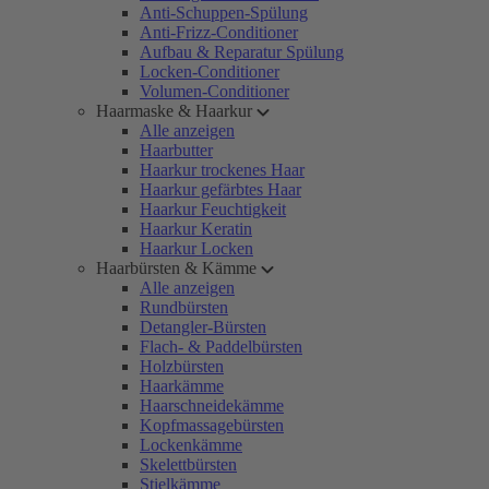
Anti-Schuppen-Spülung
Anti-Frizz-Conditioner
Aufbau & Reparatur Spülung
Locken-Conditioner
Volumen-Conditioner
Haarmaske & Haarkur
Alle anzeigen
Haarbutter
Haarkur trockenes Haar
Haarkur gefärbtes Haar
Haarkur Feuchtigkeit
Haarkur Keratin
Haarkur Locken
Haarbürsten & Kämme
Alle anzeigen
Rundbürsten
Detangler-Bürsten
Flach- & Paddelbürsten
Holzbürsten
Haarkämme
Haarschneidekämme
Kopfmassagebürsten
Lockenkämme
Skelettbürsten
Stielkämme