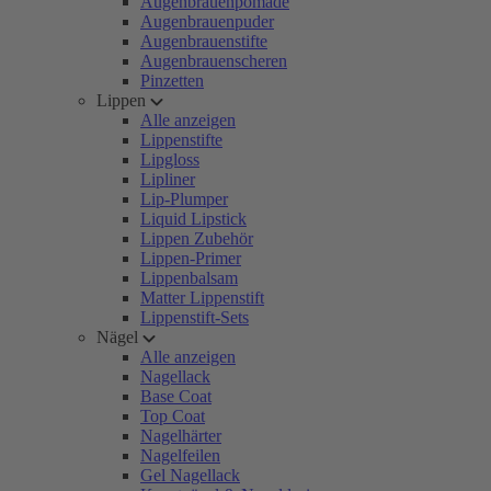
Augenbrauenpomade
Augenbrauenpuder
Augenbrauenstifte
Augenbrauenscheren
Pinzetten
Lippen
Alle anzeigen
Lippenstifte
Lipgloss
Lipliner
Lip-Plumper
Liquid Lipstick
Lippen Zubehör
Lippen-Primer
Lippenbalsam
Matter Lippenstift
Lippenstift-Sets
Nägel
Alle anzeigen
Nagellack
Base Coat
Top Coat
Nagelhärter
Nagelfeilen
Gel Nagellack