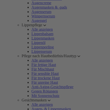
Augencreme
Augenmasken & -pads
Augenserum
Wimpernserum
Augengel
Lippenpflege
Alle anzeigen
Lippenbalsam
Lippenmasken
Lippenöl
Lippenpeeling
Lippenserum
Pflege nach Hautbedürfnis/Hauttyp
Alle anzeigen
Für fettige Haut
Für Mischhaut
Für sensible Haut
Für trockene Haut
Für unreine Haut
Anti-Aging-Gesichtspflege
Gegen Rötungen
Mit Sonnenschutz
Gesichtsmasken
Alle anzeigen
Augen- & Lippenmasken