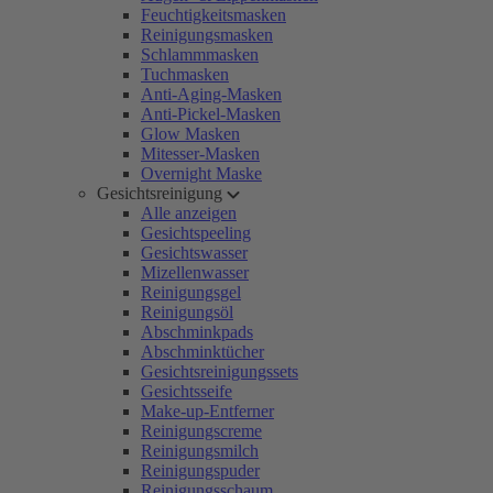
Feuchtigkeitsmasken
Reinigungsmasken
Schlammmasken
Tuchmasken
Anti-Aging-Masken
Anti-Pickel-Masken
Glow Masken
Mitesser-Masken
Overnight Maske
Gesichtsreinigung
Alle anzeigen
Gesichtspeeling
Gesichtswasser
Mizellenwasser
Reinigungsgel
Reinigungsöl
Abschminkpads
Abschminktücher
Gesichtsreinigungssets
Gesichtsseife
Make-up-Entferner
Reinigungscreme
Reinigungsmilch
Reinigungspuder
Reinigungsschaum