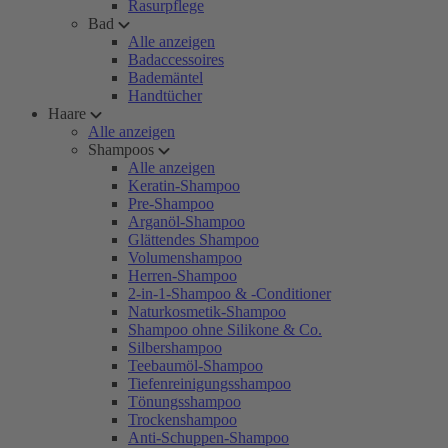
Rasurpflege
Bad
Alle anzeigen
Badaccessoires
Bademäntel
Handtücher
Haare
Alle anzeigen
Shampoos
Alle anzeigen
Keratin-Shampoo
Pre-Shampoo
Arganöl-Shampoo
Glättendes Shampoo
Volumenshampoo
Herren-Shampoo
2-in-1-Shampoo & -Conditioner
Naturkosmetik-Shampoo
Shampoo ohne Silikone & Co.
Silbershampoo
Teebaumöl-Shampoo
Tiefenreinigungsshampoo
Tönungsshampoo
Trockenshampoo
Anti-Schuppen-Shampoo