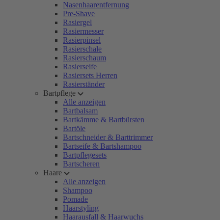
Nasenhaarentfernung
Pre-Shave
Rasiergel
Rasiermesser
Rasierpinsel
Rasierschale
Rasierschaum
Rasierseife
Rasiersets Herren
Rasierständer
Bartpflege
Alle anzeigen
Bartbalsam
Bartkämme & Bartbürsten
Bartöle
Bartschneider & Barttrimmer
Bartseife & Bartshampoo
Bartpflegesets
Bartscheren
Haare
Alle anzeigen
Shampoo
Pomade
Haarstyling
Haarausfall & Haarwuchs