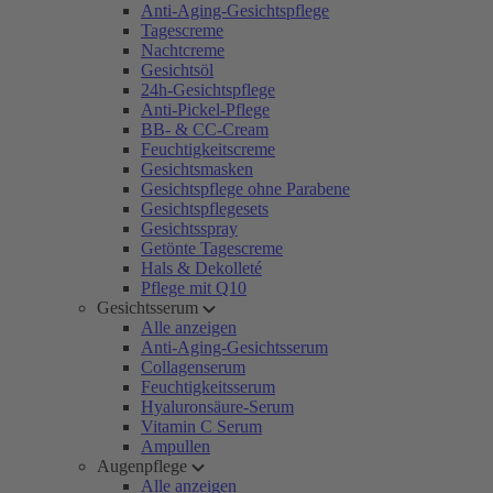
Anti-Aging-Gesichtspflege
Tagescreme
Nachtcreme
Gesichtsöl
24h-Gesichtspflege
Anti-Pickel-Pflege
BB- & CC-Cream
Feuchtigkeitscreme
Gesichtsmasken
Gesichtspflege ohne Parabene
Gesichtspflegesets
Gesichtsspray
Getönte Tagescreme
Hals & Dekolleté
Pflege mit Q10
Gesichtsserum
Alle anzeigen
Anti-Aging-Gesichtsserum
Collagenserum
Feuchtigkeitsserum
Hyaluronsäure-Serum
Vitamin C Serum
Ampullen
Augenpflege
Alle anzeigen