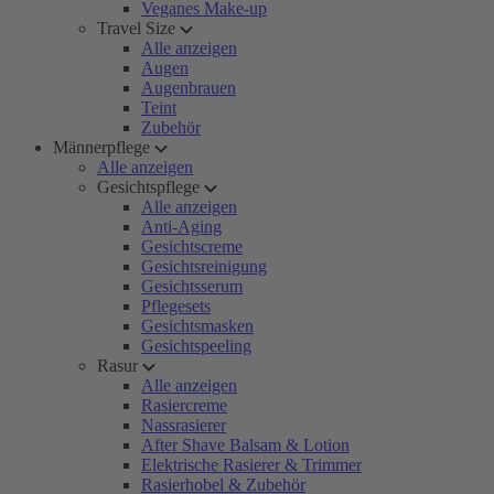
Veganes Make-up
Travel Size
Alle anzeigen
Augen
Augenbrauen
Teint
Zubehör
Männerpflege
Alle anzeigen
Gesichtspflege
Alle anzeigen
Anti-Aging
Gesichtscreme
Gesichtsreinigung
Gesichtsserum
Pflegesets
Gesichtsmasken
Gesichtspeeling
Rasur
Alle anzeigen
Rasiercreme
Nassrasierer
After Shave Balsam & Lotion
Elektrische Rasierer & Trimmer
Rasierhobel & Zubehör