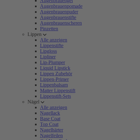
Augenbrauengel
Augenbrauenpomade
Augenbrauenpuder
Augenbrauenstifte
Augenbrauenscheren
Pinzetten
Lippen
Alle anzeigen
Lippenstifte
Lipgloss
Lipliner
Lip-Plumper
Liquid Lipstick
Lippen Zubehör
Lippen-Primer
Lippenbalsam
Matter Lippenstift
Lippenstift-Sets
Nägel
Alle anzeigen
Nagellack
Base Coat
Top Coat
Nagelhärter
Nagelfeilen