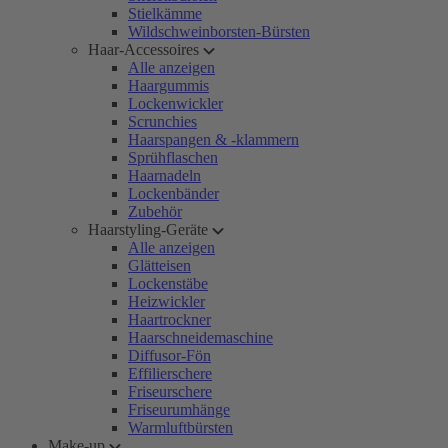
Stielkämme
Wildschweinborsten-Bürsten
Haar-Accessoires
Alle anzeigen
Haargummis
Lockenwickler
Scrunchies
Haarspangen & -klammern
Sprühflaschen
Haarnadeln
Lockenbänder
Zubehör
Haarstyling-Geräte
Alle anzeigen
Glätteisen
Lockenstäbe
Heizwickler
Haartrockner
Haarschneidemaschine
Diffusor-Fön
Effilierschere
Friseurschere
Friseurumhänge
Warmluftbürsten
Make-up