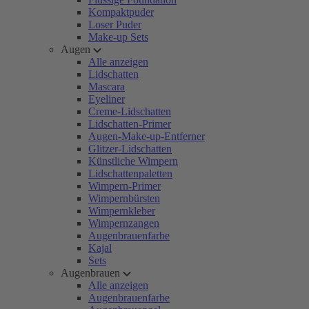
Kompaktpuder
Loser Puder
Make-up Sets
Augen
Alle anzeigen
Lidschatten
Mascara
Eyeliner
Creme-Lidschatten
Lidschatten-Primer
Augen-Make-up-Entferner
Glitzer-Lidschatten
Künstliche Wimpern
Lidschattenpaletten
Wimpern-Primer
Wimpernbürsten
Wimpernkleber
Wimpernzangen
Augenbrauenfarbe
Kajal
Sets
Augenbrauen
Alle anzeigen
Augenbrauenfarbe