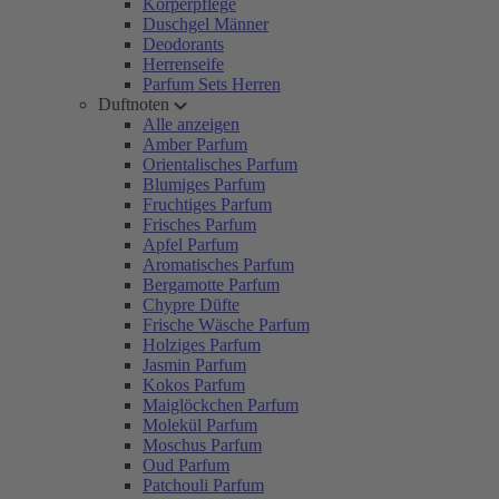
Körperpflege
Duschgel Männer
Deodorants
Herrenseife
Parfum Sets Herren
Duftnoten
Alle anzeigen
Amber Parfum
Orientalisches Parfum
Blumiges Parfum
Fruchtiges Parfum
Frisches Parfum
Apfel Parfum
Aromatisches Parfum
Bergamotte Parfum
Chypre Düfte
Frische Wäsche Parfum
Holziges Parfum
Jasmin Parfum
Kokos Parfum
Maiglöckchen Parfum
Molekül Parfum
Moschus Parfum
Oud Parfum
Patchouli Parfum