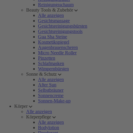
Reinigungsschaum
Beauty Tools & Zubehör
Alle anzeigen
Gesichtsmassage
Gesichtsreinigungsbürsten
Gesichtsreinigungstools
Gua Sha Steine
Kosmetikspiegel
Augenbrauenscheren
Micro Needle Roller
Pinzetten
Schlafmasken
Wimpernbürsten
Sonne & Schutz
Alle anzeigen
After Sun
Selbstbräuner
Sonnencreme
Sonnen-Make-up
Körper
Alle anzeigen
Körperpflege
Alle anzeigen
Bodylotion
Deodorant