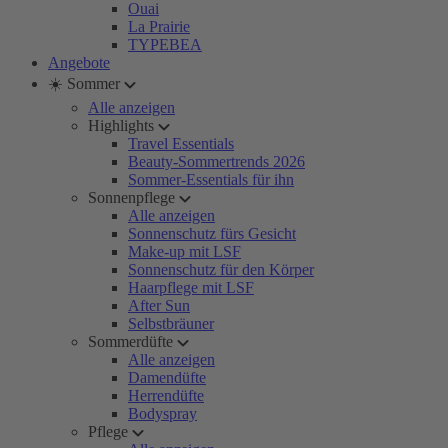
Ouai
La Prairie
TYPEBEA
Angebote
☀️ Sommer
Alle anzeigen
Highlights
Travel Essentials
Beauty-Sommertrends 2026
Sommer-Essentials für ihn
Sonnenpflege
Alle anzeigen
Sonnenschutz fürs Gesicht
Make-up mit LSF
Sonnenschutz für den Körper
Haarpflege mit LSF
After Sun
Selbstbräuner
Sommerdüfte
Alle anzeigen
Damendüfte
Herrendüfte
Bodyspray
Pflege