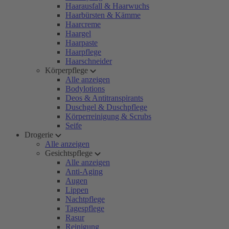
Haarausfall & Haarwuchs
Haarbürsten & Kämme
Haarcreme
Haargel
Haarpaste
Haarpflege
Haarschneider
Körperpflege
Alle anzeigen
Bodylotions
Deos & Antitranspirants
Duschgel & Duschpflege
Körperreinigung & Scrubs
Seife
Drogerie
Alle anzeigen
Gesichtspflege
Alle anzeigen
Anti-Aging
Augen
Lippen
Nachtpflege
Tagespflege
Rasur
Reinigung