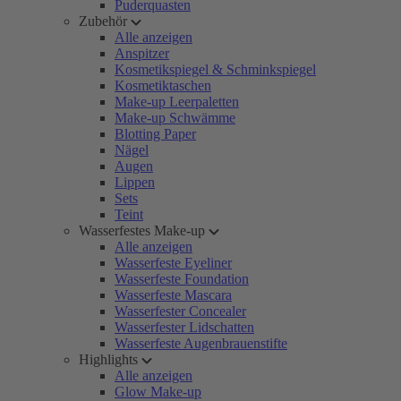
Puderquasten
Zubehör
Alle anzeigen
Anspitzer
Kosmetikspiegel & Schminkspiegel
Kosmetiktaschen
Make-up Leerpaletten
Make-up Schwämme
Blotting Paper
Nägel
Augen
Lippen
Sets
Teint
Wasserfestes Make-up
Alle anzeigen
Wasserfeste Eyeliner
Wasserfeste Foundation
Wasserfeste Mascara
Wasserfester Concealer
Wasserfester Lidschatten
Wasserfeste Augenbrauenstifte
Highlights
Alle anzeigen
Glow Make-up