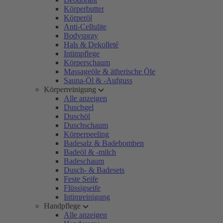
Körperbutter
Körperöl
Anti-Cellulite
Bodyspray
Hals & Dekolleté
Intimpflege
Körperschaum
Massageöle & ätherische Öle
Sauna-Öl & -Aufguss
Körperreinigung
Alle anzeigen
Duschgel
Duschöl
Duschschaum
Körperpeeling
Badesalz & Badebomben
Badeöl & -milch
Badeschaum
Dusch- & Badesets
Feste Seife
Flüssigseife
Intimreinigung
Handpflege
Alle anzeigen