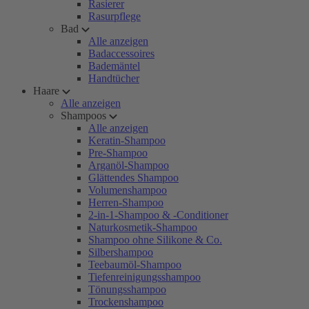
Rasierer
Rasurpflege
Bad
Alle anzeigen
Badaccessoires
Bademäntel
Handtücher
Haare
Alle anzeigen
Shampoos
Alle anzeigen
Keratin-Shampoo
Pre-Shampoo
Arganöl-Shampoo
Glättendes Shampoo
Volumenshampoo
Herren-Shampoo
2-in-1-Shampoo & -Conditioner
Naturkosmetik-Shampoo
Shampoo ohne Silikone & Co.
Silbershampoo
Teebaumöl-Shampoo
Tiefenreinigungsshampoo
Tönungsshampoo
Trockenshampoo