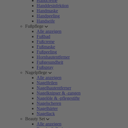
Handcreme
Handdesinfektion
Handmaske
Handpeeling
Handseife
Fußpflege
Alle anzeigen
Fußbad
Fußcreme
Fußmaske
Fußpeeling
Hornhautentferner
Fußgesundheit
Fußspray
Nagelpflege
Alle anzeigen
Nagelfeilen
Nagelhautentferner
Nagelknipser & -zangen
Nagelöle & -pflegestifte
Nagelscheren
Nagelhärter
Nagellack
Beauty Set
Alle anzeigen