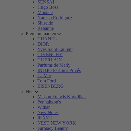
SENSAI
Hugo Boss
Montale
Narciso Rodriguez
Shiseido
Rabanne
Premiummarken
CHANEL
DIOR
Yves Saint Laurent
GIVENCHY
GUERLAIN
Parfums de Marly
INITIO Parfums Privés
La Mer
Tom Ford
EISENBERG
Neu
Maison Francis Kurkdjian
Penhaligon's
Widian
New Notes
IRÄYE
NEST NEW YORK
Farmacy Beauty