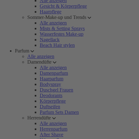
Alle anzeigen
Gesicht & Körperpflege
Haarpflege
Sommer-Make-up und Trends
Alle anzeigen
Mists & Setting Sprays
Wasserfestes Make-up
Nagellack
Beach Hair stylen
Parfum
Alle anzeigen
Damendüfte
Alle anzeigen
Damenparfum
Haarparfum
Bodyspray
Duschgel Frauen
Deodorants
Körperpflege
Duftseifen
Parfum Sets Damen
Herrendüfte
Alle anzeigen
Herrenparfum
After Shave