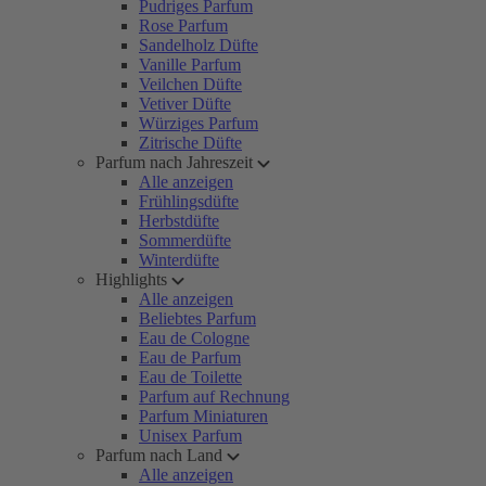
Pudriges Parfum
Rose Parfum
Sandelholz Düfte
Vanille Parfum
Veilchen Düfte
Vetiver Düfte
Würziges Parfum
Zitrische Düfte
Parfum nach Jahreszeit
Alle anzeigen
Frühlingsdüfte
Herbstdüfte
Sommerdüfte
Winterdüfte
Highlights
Alle anzeigen
Beliebtes Parfum
Eau de Cologne
Eau de Parfum
Eau de Toilette
Parfum auf Rechnung
Parfum Miniaturen
Unisex Parfum
Parfum nach Land
Alle anzeigen