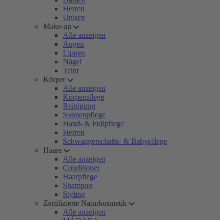
Herren
Unisex
Make-up
Alle anzeigen
Augen
Lippen
Nägel
Teint
Körper
Alle anzeigen
Körperpflege
Reinigung
Sonnenpflege
Hand- & Fußpflege
Herren
Schwangerschafts- & Babypflege
Haare
Alle anzeigen
Conditioner
Haarpflege
Shampoo
Styling
Zertifizierte Naturkosmetik
Alle anzeigen