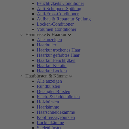
Feuchtigkeits-Conditioner
Anti-Schuppen-Spülung
Anti-Frizz-Conditioner
Aufbau & Reparatur Spülung
Locken-Conditioner
Volumen-Conditioner
Haarmaske & Haarkur
Alle anzeigen
Haarbutter
Haarkur trockenes Haar
Haarkur gefärbtes Haar
Haarkur Feuchtigkeit
Haarkur Keratin
Haarkur Locken
Haarbürsten & Kämme
Alle anzeigen
Rundbürsten
Detangler-Bürsten
Flach- & Paddelbürsten
Holzbürsten
Haarkämme
Haarschneidekämme
Kopfmassagebürsten
Lockenkämme
Skelettbürsten