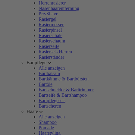
Herrenrasierer
Nasenhaarentfernung
Pre-Shave
Rasiergel
Rasiermesser
Rasierpinsel
Rasierschale
Rasierschaum
Rasierseife
Rasiersets Herren
Rasierständer
Bartpflege
Alle anzeigen
Bartbalsam
Bartkämme & Bartbürsten
Bartöle
Bartschneider & Barttrimmer
Bartseife & Bartshampoo
Bartpflegesets
Bartscheren
Haare
Alle anzeigen
Shampoo
Pomade
Haarstyling