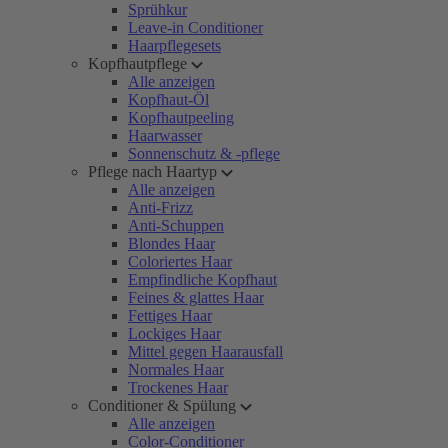
Sprühkur
Leave-in Conditioner
Haarpflegesets
Kopfhautpflege
Alle anzeigen
Kopfhaut-Öl
Kopfhautpeeling
Haarwasser
Sonnenschutz & -pflege
Pflege nach Haartyp
Alle anzeigen
Anti-Frizz
Anti-Schuppen
Blondes Haar
Coloriertes Haar
Empfindliche Kopfhaut
Feines & glattes Haar
Fettiges Haar
Lockiges Haar
Mittel gegen Haarausfall
Normales Haar
Trockenes Haar
Conditioner & Spülung
Alle anzeigen
Color-Conditioner