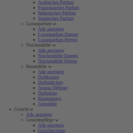
Arabisches Parfum
Französisches Parfum
Italienisches Parfum
Spanisches Parfum
Luxusparfum
Alle anzeigen
Luxusparfum Damen
Luxusparfum Herren
Nischendüfte
Alle anzeigen
Nischendüfte Damen
Nischendüfte Herren
Raumdüfte
Alle anzeigen
Duftkerzen
Duftstäbchen
Aroma Diffuser
Duftsteine
Raumsprays
Autodüfte
Gesicht
Alle anzeigen
Gesichtspflege
Alle anzeigen
Gesichtscreme