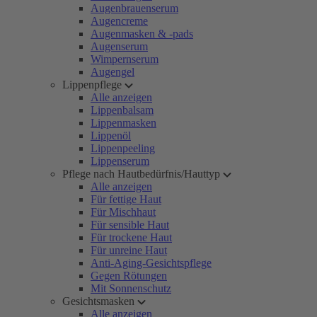
Augenbrauenserum
Augencreme
Augenmasken & -pads
Augenserum
Wimpernserum
Augengel
Lippenpflege
Alle anzeigen
Lippenbalsam
Lippenmasken
Lippenöl
Lippenpeeling
Lippenserum
Pflege nach Hautbedürfnis/Hauttyp
Alle anzeigen
Für fettige Haut
Für Mischhaut
Für sensible Haut
Für trockene Haut
Für unreine Haut
Anti-Aging-Gesichtspflege
Gegen Rötungen
Mit Sonnenschutz
Gesichtsmasken
Alle anzeigen