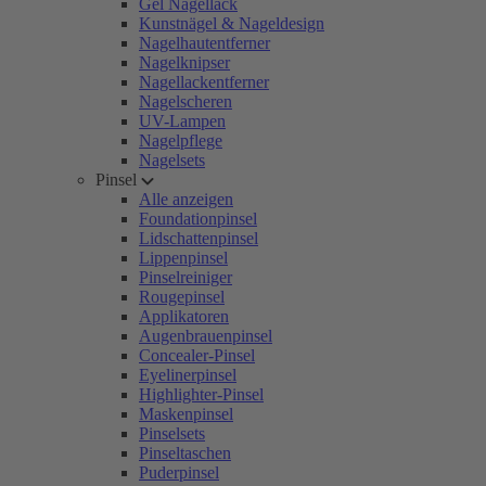
Gel Nagellack
Kunstnägel & Nageldesign
Nagelhautentferner
Nagelknipser
Nagellackentferner
Nagelscheren
UV-Lampen
Nagelpflege
Nagelsets
Pinsel
Alle anzeigen
Foundationpinsel
Lidschattenpinsel
Lippenpinsel
Pinselreiniger
Rougepinsel
Applikatoren
Augenbrauenpinsel
Concealer-Pinsel
Eyelinerpinsel
Highlighter-Pinsel
Maskenpinsel
Pinselsets
Pinseltaschen
Puderpinsel