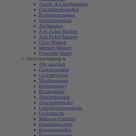
Augen- & Lippenmasken
Feuchtigkeitsmasken
Reinigungsmasken
Schlammmasken
Tuchmasken
Anti-Aging-Masken
Anti-Pickel-Masken
Glow Masken
Mitesser-Masken
Overnight Maske
Gesichtsreinigung
Alle anzeigen
Gesichtspeeling
Gesichtswasser
Mizellenwasser
Reinigungsgel
Reinigungsöl
Abschminkpads
Abschminktücher
Gesichtsreinigungssets
Gesichtsseife
Make-up-Entferner
Reinigungscreme
Reinigungsmilch
Reinigungspuder