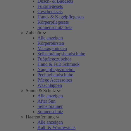
Dusch- & Badesets
Fußpflegesets
Geschenksets
Hand- & Nagelpflegesets
Körperpflegesets
Sonnenschutz-Sets
Zubehör
Alle anzeigen
Körperbürsten
Massagebürsten
Selbstbräungshandschuhe
Fußpflegezubehör
Hand & Fuß-Schmuck
Nagelpflegezubehör
Peelinghandschuhe
Pflege Accessoires
Waschlappen
Sonne & Schutz
Alle anzeigen
After Sun
Selbstbräuner
Sonnenschutz
Haarentfernung
Alle anzeigen
Kalt- & Warmwachs