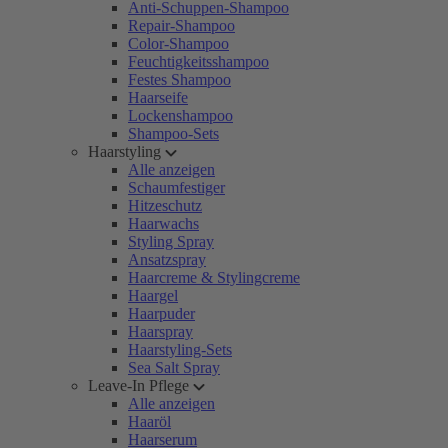
Anti-Schuppen-Shampoo
Repair-Shampoo
Color-Shampoo
Feuchtigkeitsshampoo
Festes Shampoo
Haarseife
Lockenshampoo
Shampoo-Sets
Haarstyling
Alle anzeigen
Schaumfestiger
Hitzeschutz
Haarwachs
Styling Spray
Ansatzspray
Haarcreme & Stylingcreme
Haargel
Haarpuder
Haarspray
Haarstyling-Sets
Sea Salt Spray
Leave-In Pflege
Alle anzeigen
Haaröl
Haarserum