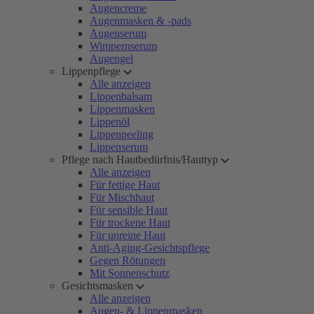
Augencreme
Augenmasken & -pads
Augenserum
Wimpernserum
Augengel
Lippenpflege
Alle anzeigen
Lippenbalsam
Lippenmasken
Lippenöl
Lippenpeeling
Lippenserum
Pflege nach Hautbedürfnis/Hauttyp
Alle anzeigen
Für fettige Haut
Für Mischhaut
Für sensible Haut
Für trockene Haut
Für unreine Haut
Anti-Aging-Gesichtspflege
Gegen Rötungen
Mit Sonnenschutz
Gesichtsmasken
Alle anzeigen
Augen- & Lippenmasken