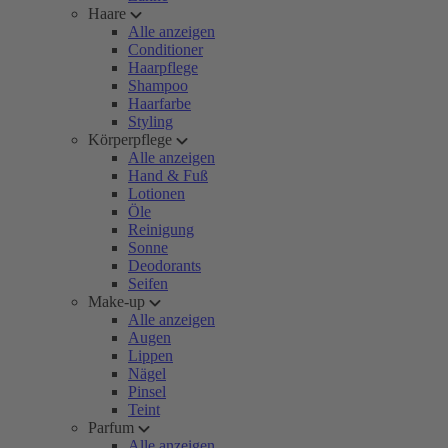
Haare
Alle anzeigen
Conditioner
Haarpflege
Shampoo
Haarfarbe
Styling
Körperpflege
Alle anzeigen
Hand & Fuß
Lotionen
Öle
Reinigung
Sonne
Deodorants
Seifen
Make-up
Alle anzeigen
Augen
Lippen
Nägel
Pinsel
Teint
Parfum
Alle anzeigen