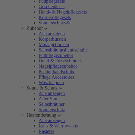
Fußpflegesets
Geschenksets
Hand- & Nagelpflegesets
Körperpflegesets
Sonnenschutz-Sets
Zubehör
Alle anzeigen
Körperbürsten
Massagebürsten
Selbstbräungshandschuhe
Fußpflegezubehör
Hand & Fuß-Schmuck
Nagelpflegezubehör
Peelinghandschuhe
Pflege Accessoires
Waschlappen
Sonne & Schutz
Alle anzeigen
After Sun
Selbstbräuner
Sonnenschutz
Haarentfernung
Alle anzeigen
Kalt- & Warmwachs
Rasierer