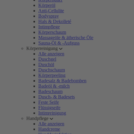
Körperöl
Anti-Cellulite
Bodyspray
Hals & Dekolleté
Intimpflege
Körperschaum
Massageöle & ätherische Öle
Sauna-Öl & -Aufguss
Körperreinigung
Alle anzeigen
Duschgel
Duschöl
Duschschaum
Körperpeeling
Badesalz & Badebomben
Badeöl & -milch
Badeschaum
Dusch- & Badesets
Feste Seife
Flüssigseife
Intimreinigung
Handpflege
Alle anzeigen
Handcreme