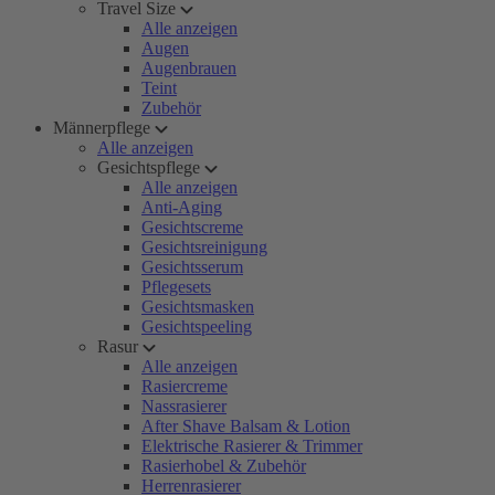
Travel Size
Alle anzeigen
Augen
Augenbrauen
Teint
Zubehör
Männerpflege
Alle anzeigen
Gesichtspflege
Alle anzeigen
Anti-Aging
Gesichtscreme
Gesichtsreinigung
Gesichtsserum
Pflegesets
Gesichtsmasken
Gesichtspeeling
Rasur
Alle anzeigen
Rasiercreme
Nassrasierer
After Shave Balsam & Lotion
Elektrische Rasierer & Trimmer
Rasierhobel & Zubehör
Herrenrasierer