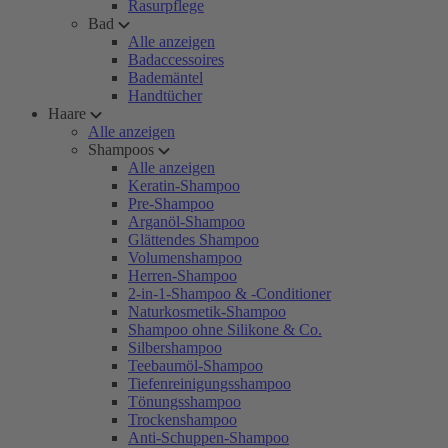
Rasurpflege
Bad
Alle anzeigen
Badaccessoires
Bademäntel
Handtücher
Haare
Alle anzeigen
Shampoos
Alle anzeigen
Keratin-Shampoo
Pre-Shampoo
Arganöl-Shampoo
Glättendes Shampoo
Volumenshampoo
Herren-Shampoo
2-in-1-Shampoo & -Conditioner
Naturkosmetik-Shampoo
Shampoo ohne Silikone & Co.
Silbershampoo
Teebaumöl-Shampoo
Tiefenreinigungsshampoo
Tönungsshampoo
Trockenshampoo
Anti-Schuppen-Shampoo