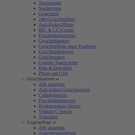
Tagescreme
Nachtcreme
Gesichtsöl
24h-Gesichtspflege
Anti-Pickel-Pflege
BB- & CC-Cream
Feuchtigkeitscreme
Gesichtsmasken
Gesichtspflege ohne Parabene
Gesichtspflegesets
Gesichtsspray
Getönte Tagescreme
Hals & Dekolleté
Pflege mit Q10
Gesichtsserum
Alle anzeigen
Anti-Aging-Gesichtsserum
Collagenserum
Feuchtigkeitsserum
Hyaluronsäure-Serum
Vitamin C Serum
Ampullen
Augenpflege
Alle anzeigen
Augenbrauenserum