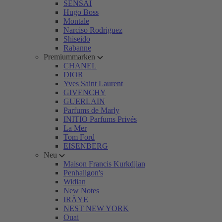
SENSAI
Hugo Boss
Montale
Narciso Rodriguez
Shiseido
Rabanne
Premiummarken
CHANEL
DIOR
Yves Saint Laurent
GIVENCHY
GUERLAIN
Parfums de Marly
INITIO Parfums Privés
La Mer
Tom Ford
EISENBERG
Neu
Maison Francis Kurkdjian
Penhaligon's
Widian
New Notes
IRÄYE
NEST NEW YORK
Ouai