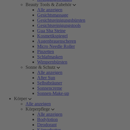
Beauty Tools & Zubehör
Alle anzeigen
Gesichtsmassage
Gesichtsreinigungsbürsten
Gesichtsreinigungstools
Gua Sha Steine
Kosmetikspiegel
Augenbrauenscheren
Micro Needle Roller
Pinzetten
Schlafmasken
Wimpernbürsten
Sonne & Schutz
Alle anzeigen
After Sun
Selbstbräuner
Sonnencreme
Sonnen-Make-up
Körper
Alle anzeigen
Körperpflege
Alle anzeigen
Bodylotion
Deodorant
Körperbutter