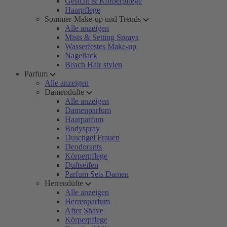
Gesicht & Körperpflege
Haarpflege
Sommer-Make-up und Trends
Alle anzeigen
Mists & Setting Sprays
Wasserfestes Make-up
Nagellack
Beach Hair stylen
Parfum
Alle anzeigen
Damendüfte
Alle anzeigen
Damenparfum
Haarparfum
Bodyspray
Duschgel Frauen
Deodorants
Körperpflege
Duftseifen
Parfum Sets Damen
Herrendüfte
Alle anzeigen
Herrenparfum
After Shave
Körperpflege