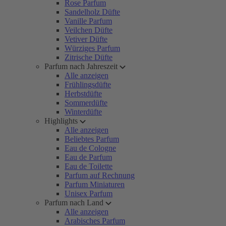
Rose Parfum
Sandelholz Düfte
Vanille Parfum
Veilchen Düfte
Vetiver Düfte
Würziges Parfum
Zitrische Düfte
Parfum nach Jahreszeit
Alle anzeigen
Frühlingsdüfte
Herbstdüfte
Sommerdüfte
Winterdüfte
Highlights
Alle anzeigen
Beliebtes Parfum
Eau de Cologne
Eau de Parfum
Eau de Toilette
Parfum auf Rechnung
Parfum Miniaturen
Unisex Parfum
Parfum nach Land
Alle anzeigen
Arabisches Parfum