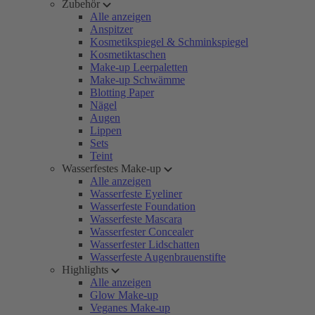
Zubehör
Alle anzeigen
Anspitzer
Kosmetikspiegel & Schminkspiegel
Kosmetiktaschen
Make-up Leerpaletten
Make-up Schwämme
Blotting Paper
Nägel
Augen
Lippen
Sets
Teint
Wasserfestes Make-up
Alle anzeigen
Wasserfeste Eyeliner
Wasserfeste Foundation
Wasserfeste Mascara
Wasserfester Concealer
Wasserfester Lidschatten
Wasserfeste Augenbrauenstifte
Highlights
Alle anzeigen
Glow Make-up
Veganes Make-up