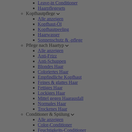
Leave-in Conditioner
Haarpflegesets
Kopfhautpflege
Alle anzeigen
Kopfhaut-Öl
Kopfhautpeeling
Haarwasser
Sonnenschutz & -pflege
Pflege nach Haartyp
Alle anzeigen
Anti-Frizz
Anti-Schuppen
Blondes Haar
Coloriertes Haar
Empfindliche Kopfhaut
Feines & glattes Haar
Fettiges Haar
Lockiges Haar
Mittel gegen Haarausfall
Normales Haar
Trockenes Haar
Conditioner & Spülung
Alle anzeigen
Color-Conditioner
Feuchtigkeits-Conditioner