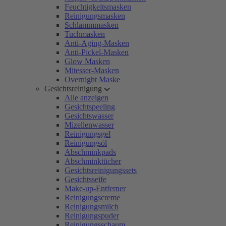
Feuchtigkeitsmasken
Reinigungsmasken
Schlammmasken
Tuchmasken
Anti-Aging-Masken
Anti-Pickel-Masken
Glow Masken
Mitesser-Masken
Overnight Maske
Gesichtsreinigung
Alle anzeigen
Gesichtspeeling
Gesichtswasser
Mizellenwasser
Reinigungsgel
Reinigungsöl
Abschminkpads
Abschminktücher
Gesichtsreinigungssets
Gesichtsseife
Make-up-Entferner
Reinigungscreme
Reinigungsmilch
Reinigungspuder
Reinigungsschaum