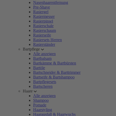
Nasenhaarentfernung
Pre-Shave
Rasiergel
Rasiermesser
Rasierpinsel
Rasierschale
Rasierschaum
Rasierseife
Rasiersets Herren
Rasierständer
Bartpflege
Alle anzeigen
Bartbalsam
Bartkämme & Bartbürsten
Bartöle
Bartschneider & Barttrimmer
Bartseife & Bartshampoo
Bartpflegesets
Bartscheren
Haare
Alle anzeigen
Shampoo
Pomade
Haarstyling
Haarausfall & Haarwuchs