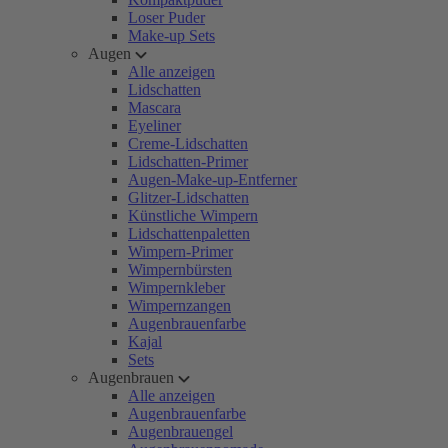
Loser Puder
Make-up Sets
Augen
Alle anzeigen
Lidschatten
Mascara
Eyeliner
Creme-Lidschatten
Lidschatten-Primer
Augen-Make-up-Entferner
Glitzer-Lidschatten
Künstliche Wimpern
Lidschattenpaletten
Wimpern-Primer
Wimpernbürsten
Wimpernkleber
Wimpernzangen
Augenbrauenfarbe
Kajal
Sets
Augenbrauen
Alle anzeigen
Augenbrauenfarbe
Augenbrauengel