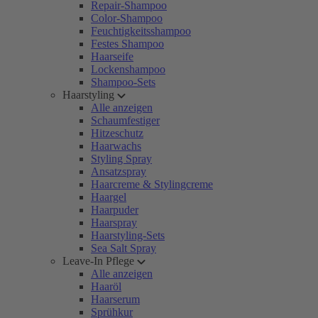
Repair-Shampoo
Color-Shampoo
Feuchtigkeitsshampoo
Festes Shampoo
Haarseife
Lockenshampoo
Shampoo-Sets
Haarstyling
Alle anzeigen
Schaumfestiger
Hitzeschutz
Haarwachs
Styling Spray
Ansatzspray
Haarcreme & Stylingcreme
Haargel
Haarpuder
Haarspray
Haarstyling-Sets
Sea Salt Spray
Leave-In Pflege
Alle anzeigen
Haaröl
Haarserum
Sprühkur