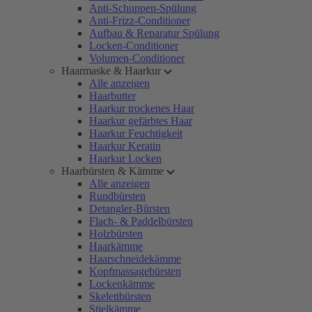
Anti-Schuppen-Spülung
Anti-Frizz-Conditioner
Aufbau & Reparatur Spülung
Locken-Conditioner
Volumen-Conditioner
Haarmaske & Haarkur
Alle anzeigen
Haarbutter
Haarkur trockenes Haar
Haarkur gefärbtes Haar
Haarkur Feuchtigkeit
Haarkur Keratin
Haarkur Locken
Haarbürsten & Kämme
Alle anzeigen
Rundbürsten
Detangler-Bürsten
Flach- & Paddelbürsten
Holzbürsten
Haarkämme
Haarschneidekämme
Kopfmassagebürsten
Lockenkämme
Skelettbürsten
Stielkämme