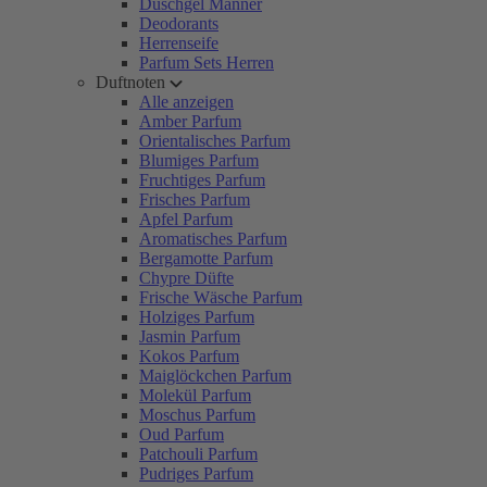
Duschgel Männer
Deodorants
Herrenseife
Parfum Sets Herren
Duftnoten
Alle anzeigen
Amber Parfum
Orientalisches Parfum
Blumiges Parfum
Fruchtiges Parfum
Frisches Parfum
Apfel Parfum
Aromatisches Parfum
Bergamotte Parfum
Chypre Düfte
Frische Wäsche Parfum
Holziges Parfum
Jasmin Parfum
Kokos Parfum
Maiglöckchen Parfum
Molekül Parfum
Moschus Parfum
Oud Parfum
Patchouli Parfum
Pudriges Parfum