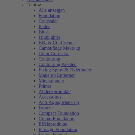
Teint
Alle anzeigen
Foundation
Concealer
Puder
Blush
Highlighter
BB- & CC-Cream
Camouflage Make-up
Color Corrector
Contouring
Contouring Paletten
Fixing Spray & Fixierpuder
Make-up Entferner
Mineralpuder
Primer
Abdeckprodukte
Accessoires
Anti-Aging Make-up
Bronzer
Compact-Foundation
Creme-Foundation
Effektprodukte
Flüssige Foundation
Kompaktpuder