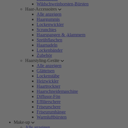
Wildschweinborsten-Bürsten
Haar-Accessoires
Alle anzeigen
Haargummis
Lockenwickler
Scrunchies
Haarspangen & -klammern
Sprühflaschen
Haarnadeln
Lockenbänder
Zubehör
Haarstyling-Geräte
Alle anzeigen
Glätteisen
Lockenstäbe
Heizwickler
Haartrockner
Haarschneidemaschine
Diffusor-Fön
Effilierschere
Friseurschere
Friseurumhänge
Warmluftbürsten
Make-up
Alle anzeigen