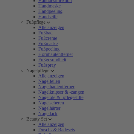
Handdesinfektion
Handmaske
Handpeeling
Handseife
Fußpflege
Alle anzeigen
Fußbad
Fußcreme
Fußmaske
Fußpeeling
Hornhautentferner
Fußgesundheit
Fußspray
Nagelpflege
Alle anzeigen
Nagelfeilen
Nagelhautentferner
Nagelknipser & -zangen
Nagelöle & -pflegestifte
Nagelscheren
Nagelhärter
Nagellack
Beauty Set
Alle anzeigen
Dusch- & Badesets