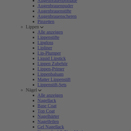
Augenbrauenpomade
Augenbrauenpuder
Augenbrauenstifte
Augenbrauenscheren
Pinzetten
Lippen
Alle anzeigen
Lippenstifte
Lipgloss
Lipliner
Lip-Plumper
Liquid Lipstick
Lippen Zubehör
Lippen-Primer
Lippenbalsam
Matter Lippenstift
Lippenstift-Sets
Nägel
Alle anzeigen
Nagellack
Base Coat
Top Coat
Nagelhärter
Nagelfeilen
Gel Nagellack