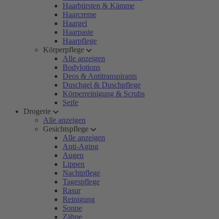
Haarbürsten & Kämme
Haarcreme
Haargel
Haarpaste
Haarpflege
Körperpflege
Alle anzeigen
Bodylotions
Deos & Antitranspirants
Duschgel & Duschpflege
Körperreinigung & Scrubs
Seife
Drogerie
Alle anzeigen
Gesichtspflege
Alle anzeigen
Anti-Aging
Augen
Lippen
Nachtpflege
Tagespflege
Rasur
Reinigung
Sonne
Zähne