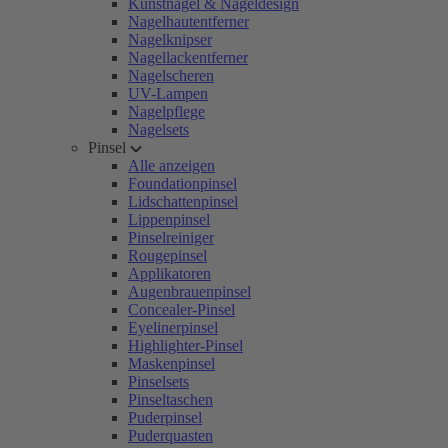
Kunstnägel & Nageldesign
Nagelhautentferner
Nagelknipser
Nagellackentferner
Nagelscheren
UV-Lampen
Nagelpflege
Nagelsets
Pinsel
Alle anzeigen
Foundationpinsel
Lidschattenpinsel
Lippenpinsel
Pinselreiniger
Rougepinsel
Applikatoren
Augenbrauenpinsel
Concealer-Pinsel
Eyelinerpinsel
Highlighter-Pinsel
Maskenpinsel
Pinselsets
Pinseltaschen
Puderpinsel
Puderquasten