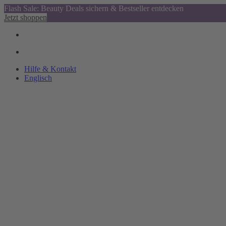
Flash Sale: Beauty Deals sichern & Bestseller entdecken
Jetzt shoppen
Hilfe & Kontakt
Englisch