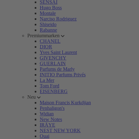
SENSAI
Hugo Boss
Montale
Narciso Rodriguez
Shiseido
Rabanne
Premiummarken
CHANEL
DIOR
Yves Saint Laurent
GIVENCHY
GUERLAIN
Parfums de Marly
INITIO Parfums Privés
La Mer
Tom Ford
EISENBERG
Neu
Maison Francis Kurkdjian
Penhaligon's
Widian
New Notes
IRÄYE
NEST NEW YORK
Ouai