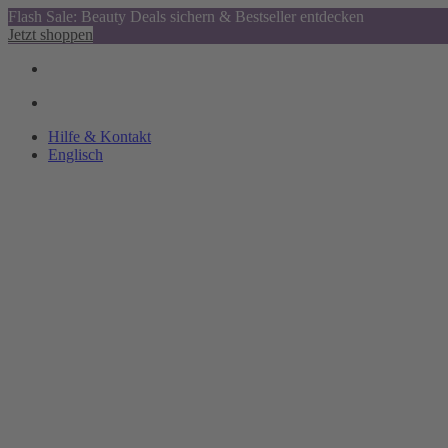
Flash Sale: Beauty Deals sichern & Bestseller entdecken
Jetzt shoppen
Hilfe & Kontakt
Englisch