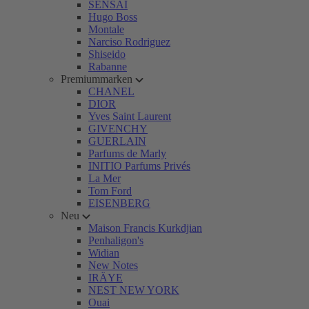
SENSAI
Hugo Boss
Montale
Narciso Rodriguez
Shiseido
Rabanne
Premiummarken
CHANEL
DIOR
Yves Saint Laurent
GIVENCHY
GUERLAIN
Parfums de Marly
INITIO Parfums Privés
La Mer
Tom Ford
EISENBERG
Neu
Maison Francis Kurkdjian
Penhaligon's
Widian
New Notes
IRÄYE
NEST NEW YORK
Ouai