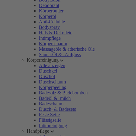
Deodorant
Körperbutter
Körperöl
Anti-Cellulite
Bodyspray
Hals & Dekolleté
Intimpflege
Körperschaum
Massageöle & ätherische Öle
Sauna-Öl & -Aufguss
Körperreinigung
Alle anzeigen
Duschgel
Duschöl
Duschschaum
Körperpeeling
Badesalz & Badebomben
Badeöl & -milch
Badeschaum
Dusch- & Badesets
Feste Seife
Flüssigseife
Intimreinigung
Handpflege