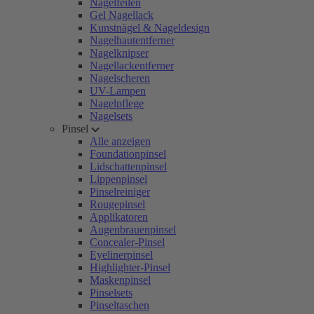
Nagelfeilen
Gel Nagellack
Kunstnägel & Nageldesign
Nagelhautentferner
Nagelknipser
Nagellackentferner
Nagelscheren
UV-Lampen
Nagelpflege
Nagelsets
Pinsel
Alle anzeigen
Foundationpinsel
Lidschattenpinsel
Lippenpinsel
Pinselreiniger
Rougepinsel
Applikatoren
Augenbrauenpinsel
Concealer-Pinsel
Eyelinerpinsel
Highlighter-Pinsel
Maskenpinsel
Pinselsets
Pinseltaschen