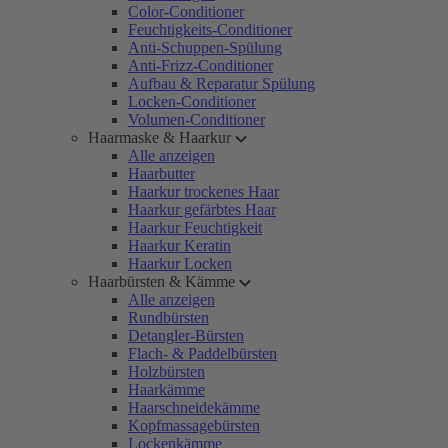
Color-Conditioner
Feuchtigkeits-Conditioner
Anti-Schuppen-Spülung
Anti-Frizz-Conditioner
Aufbau & Reparatur Spülung
Locken-Conditioner
Volumen-Conditioner
Haarmaske & Haarkur
Alle anzeigen
Haarbutter
Haarkur trockenes Haar
Haarkur gefärbtes Haar
Haarkur Feuchtigkeit
Haarkur Keratin
Haarkur Locken
Haarbürsten & Kämme
Alle anzeigen
Rundbürsten
Detangler-Bürsten
Flach- & Paddelbürsten
Holzbürsten
Haarkämme
Haarschneidekämme
Kopfmassagebürsten
Lockenkämme