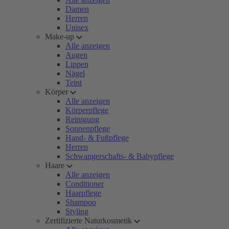
Damen
Herren
Unisex
Make-up
Alle anzeigen
Augen
Lippen
Nägel
Teint
Körper
Alle anzeigen
Körperpflege
Reinigung
Sonnenpflege
Hand- & Fußpflege
Herren
Schwangerschafts- & Babypflege
Haare
Alle anzeigen
Conditioner
Haarpflege
Shampoo
Styling
Zertifizierte Naturkosmetik