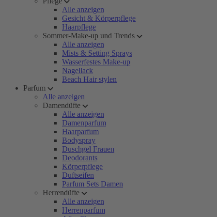
Pflege
Alle anzeigen
Gesicht & Körperpflege
Haarpflege
Sommer-Make-up und Trends
Alle anzeigen
Mists & Setting Sprays
Wasserfestes Make-up
Nagellack
Beach Hair stylen
Parfum
Alle anzeigen
Damendüfte
Alle anzeigen
Damenparfum
Haarparfum
Bodyspray
Duschgel Frauen
Deodorants
Körperpflege
Duftseifen
Parfum Sets Damen
Herrendüfte
Alle anzeigen
Herrenparfum