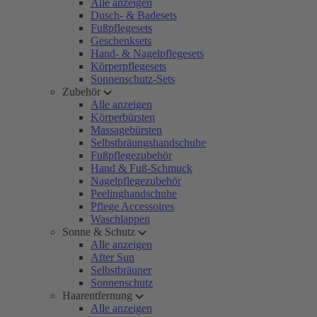
Alle anzeigen
Dusch- & Badesets
Fußpflegesets
Geschenksets
Hand- & Nagelpflegesets
Körperpflegesets
Sonnenschutz-Sets
Zubehör
Alle anzeigen
Körperbürsten
Massagebürsten
Selbstbräungshandschuhe
Fußpflegezubehör
Hand & Fuß-Schmuck
Nagelpflegezubehör
Peelinghandschuhe
Pflege Accessoires
Waschlappen
Sonne & Schutz
Alle anzeigen
After Sun
Selbstbräuner
Sonnenschutz
Haarentfernung
Alle anzeigen