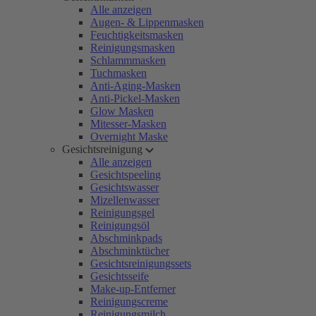
Alle anzeigen
Augen- & Lippenmasken
Feuchtigkeitsmasken
Reinigungsmasken
Schlammmasken
Tuchmasken
Anti-Aging-Masken
Anti-Pickel-Masken
Glow Masken
Mitesser-Masken
Overnight Maske
Gesichtsreinigung
Alle anzeigen
Gesichtspeeling
Gesichtswasser
Mizellenwasser
Reinigungsgel
Reinigungsöl
Abschminkpads
Abschminktücher
Gesichtsreinigungssets
Gesichtsseife
Make-up-Entferner
Reinigungscreme
Reinigungsmilch