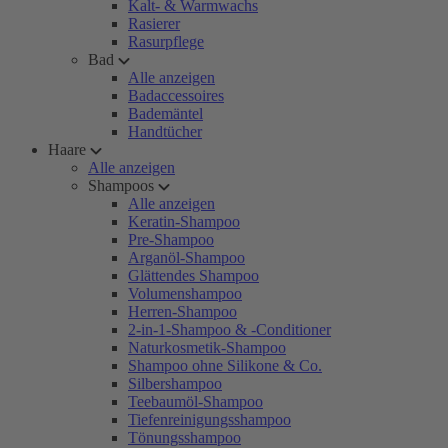
Kalt- & Warmwachs
Rasierer
Rasurpflege
Bad
Alle anzeigen
Badaccessoires
Bademäntel
Handtücher
Haare
Alle anzeigen
Shampoos
Alle anzeigen
Keratin-Shampoo
Pre-Shampoo
Arganöl-Shampoo
Glättendes Shampoo
Volumenshampoo
Herren-Shampoo
2-in-1-Shampoo & -Conditioner
Naturkosmetik-Shampoo
Shampoo ohne Silikone & Co.
Silbershampoo
Teebaumöl-Shampoo
Tiefenreinigungsshampoo
Tönungsshampoo