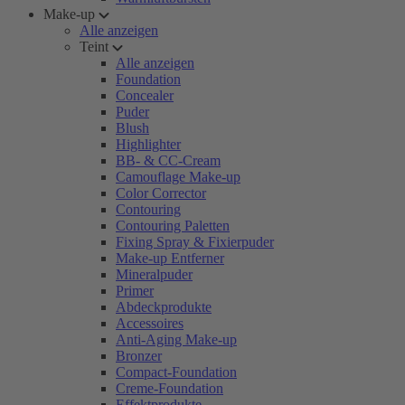
Make-up
Alle anzeigen
Teint
Alle anzeigen
Foundation
Concealer
Puder
Blush
Highlighter
BB- & CC-Cream
Camouflage Make-up
Color Corrector
Contouring
Contouring Paletten
Fixing Spray & Fixierpuder
Make-up Entferner
Mineralpuder
Primer
Abdeckprodukte
Accessoires
Anti-Aging Make-up
Bronzer
Compact-Foundation
Creme-Foundation
Effektprodukte