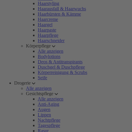
Haarstyling
Haarausfall & Haarwuchs
Haarbürsten & Kämme
Haarcreme
Haargel
Haarpaste
Haarpflege
Haarschneider
Körperpflege
Alle anzeigen
Bodylotions
Deos & Antitranspirants
Duschgel & Duschpflege
Körperreinigung & Scrubs
Seife
Drogerie
Alle anzeigen
Gesichtspflege
Alle anzeigen
Anti-Aging
Augen
Lippen
Nachtpflege
Tagespflege
Rasur