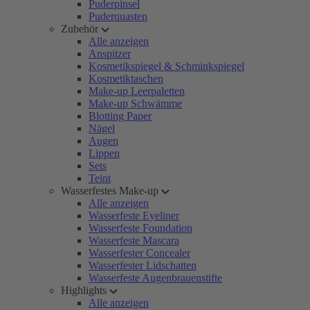
Puderpinsel
Puderquasten
Zubehör
Alle anzeigen
Anspitzer
Kosmetikspiegel & Schminkspiegel
Kosmetiktaschen
Make-up Leerpaletten
Make-up Schwämme
Blotting Paper
Nägel
Augen
Lippen
Sets
Teint
Wasserfestes Make-up
Alle anzeigen
Wasserfeste Eyeliner
Wasserfeste Foundation
Wasserfeste Mascara
Wasserfester Concealer
Wasserfester Lidschatten
Wasserfeste Augenbrauenstifte
Highlights
Alle anzeigen