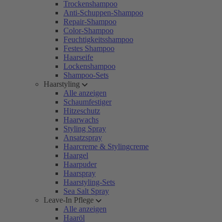
Trockenshampoo
Anti-Schuppen-Shampoo
Repair-Shampoo
Color-Shampoo
Feuchtigkeitsshampoo
Festes Shampoo
Haarseife
Lockenshampoo
Shampoo-Sets
Haarstyling
Alle anzeigen
Schaumfestiger
Hitzeschutz
Haarwachs
Styling Spray
Ansatzspray
Haarcreme & Stylingcreme
Haargel
Haarpuder
Haarspray
Haarstyling-Sets
Sea Salt Spray
Leave-In Pflege
Alle anzeigen
Haaröl