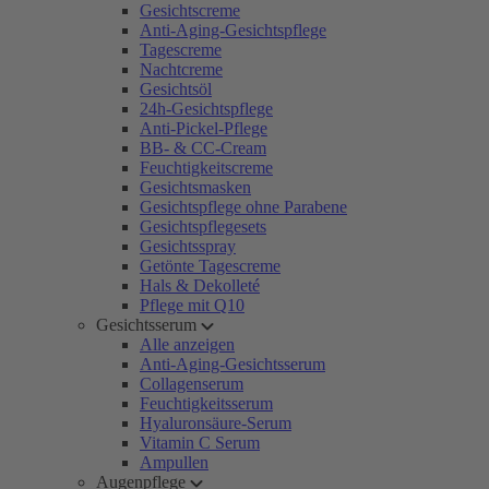
Gesichtscreme
Anti-Aging-Gesichtspflege
Tagescreme
Nachtcreme
Gesichtsöl
24h-Gesichtspflege
Anti-Pickel-Pflege
BB- & CC-Cream
Feuchtigkeitscreme
Gesichtsmasken
Gesichtspflege ohne Parabene
Gesichtspflegesets
Gesichtsspray
Getönte Tagescreme
Hals & Dekolleté
Pflege mit Q10
Gesichtsserum
Alle anzeigen
Anti-Aging-Gesichtsserum
Collagenserum
Feuchtigkeitsserum
Hyaluronsäure-Serum
Vitamin C Serum
Ampullen
Augenpflege