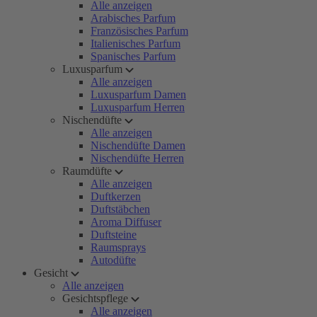
Alle anzeigen
Arabisches Parfum
Französisches Parfum
Italienisches Parfum
Spanisches Parfum
Luxusparfum
Alle anzeigen
Luxusparfum Damen
Luxusparfum Herren
Nischendüfte
Alle anzeigen
Nischendüfte Damen
Nischendüfte Herren
Raumdüfte
Alle anzeigen
Duftkerzen
Duftstäbchen
Aroma Diffuser
Duftsteine
Raumsprays
Autodüfte
Gesicht
Alle anzeigen
Gesichtspflege
Alle anzeigen