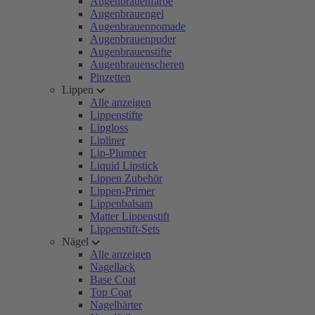
Augenbrauenfarbe
Augenbrauengel
Augenbrauenpomade
Augenbrauenpuder
Augenbrauenstifte
Augenbrauenscheren
Pinzetten
Lippen
Alle anzeigen
Lippenstifte
Lipgloss
Lipliner
Lip-Plumper
Liquid Lipstick
Lippen Zubehör
Lippen-Primer
Lippenbalsam
Matter Lippenstift
Lippenstift-Sets
Nägel
Alle anzeigen
Nagellack
Base Coat
Top Coat
Nagelhärter