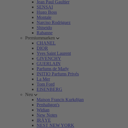
Jean Paul Gaultier
SENSAI
Hugo Boss
Montale
Narciso Rodriguez
Shiseido
Rabanne
Premiummarken
CHANEL
DIOR
Yves Saint Laurent
GIVENCHY
GUERLAIN
Parfums de Marly
INITIO Parfums Privés
La Mer
Tom Ford
EISENBERG
Neu
Maison Francis Kurkdjian
Penhaligon's
Widian
New Notes
IRÄYE
NEST NEW YORK