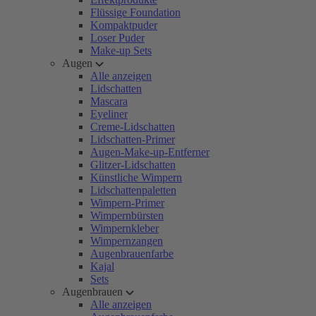
Flüssige Foundation
Kompaktpuder
Loser Puder
Make-up Sets
Augen
Alle anzeigen
Lidschatten
Mascara
Eyeliner
Creme-Lidschatten
Lidschatten-Primer
Augen-Make-up-Entferner
Glitzer-Lidschatten
Künstliche Wimpern
Lidschattenpaletten
Wimpern-Primer
Wimpernbürsten
Wimpernkleber
Wimpernzangen
Augenbrauenfarbe
Kajal
Sets
Augenbrauen
Alle anzeigen