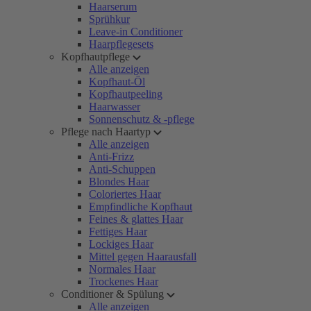
Haarserum
Sprühkur
Leave-in Conditioner
Haarpflegesets
Kopfhautpflege
Alle anzeigen
Kopfhaut-Öl
Kopfhautpeeling
Haarwasser
Sonnenschutz & -pflege
Pflege nach Haartyp
Alle anzeigen
Anti-Frizz
Anti-Schuppen
Blondes Haar
Coloriertes Haar
Empfindliche Kopfhaut
Feines & glattes Haar
Fettiges Haar
Lockiges Haar
Mittel gegen Haarausfall
Normales Haar
Trockenes Haar
Conditioner & Spülung
Alle anzeigen