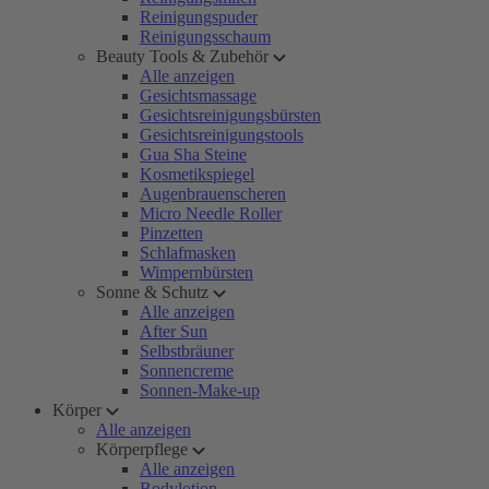
Reinigungspuder
Reinigungsschaum
Beauty Tools & Zubehör
Alle anzeigen
Gesichtsmassage
Gesichtsreinigungsbürsten
Gesichtsreinigungstools
Gua Sha Steine
Kosmetikspiegel
Augenbrauenscheren
Micro Needle Roller
Pinzetten
Schlafmasken
Wimpernbürsten
Sonne & Schutz
Alle anzeigen
After Sun
Selbstbräuner
Sonnencreme
Sonnen-Make-up
Körper
Alle anzeigen
Körperpflege
Alle anzeigen
Bodylotion