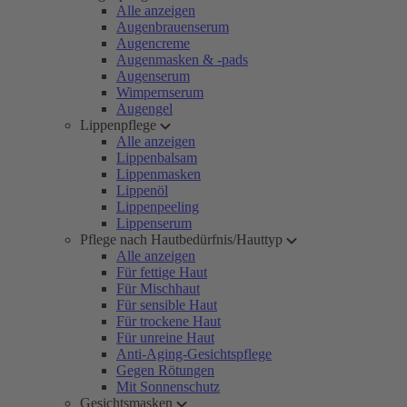
Alle anzeigen
Augenbrauenserum
Augencreme
Augenmasken & -pads
Augenserum
Wimpernserum
Augengel
Lippenpflege
Alle anzeigen
Lippenbalsam
Lippenmasken
Lippenöl
Lippenpeeling
Lippenserum
Pflege nach Hautbedürfnis/Hauttyp
Alle anzeigen
Für fettige Haut
Für Mischhaut
Für sensible Haut
Für trockene Haut
Für unreine Haut
Anti-Aging-Gesichtspflege
Gegen Rötungen
Mit Sonnenschutz
Gesichtsmasken