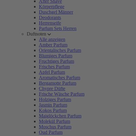
After Shave
Körperpflege
Duschgel Männer
Deodorants
Herrenseife
Parfum Sets Herren
Duftnoten
Alle anzeigen
Amber Parfum
Orientalisches Parfum
Blumiges Parfum
Fruchtiges Parfum
Frisches Parfum
Apfel Parfum
Aromatisches Parfum
Bergamotte Parfum
Chypre Düfte
Frische Wäsche Parfum
Holziges Parfum
Jasmin Parfum
Kokos Parfum
Maiglöckchen Parfum
Molekül Parfum
Moschus Parfum
Oud Parfum