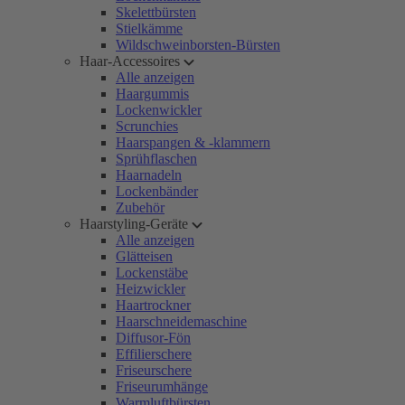
Skelettbürsten
Stielkämme
Wildschweinborsten-Bürsten
Haar-Accessoires
Alle anzeigen
Haargummis
Lockenwickler
Scrunchies
Haarspangen & -klammern
Sprühflaschen
Haarnadeln
Lockenbänder
Zubehör
Haarstyling-Geräte
Alle anzeigen
Glätteisen
Lockenstäbe
Heizwickler
Haartrockner
Haarschneidemaschine
Diffusor-Fön
Effilierschere
Friseurschere
Friseurumhänge
Warmluftbürsten