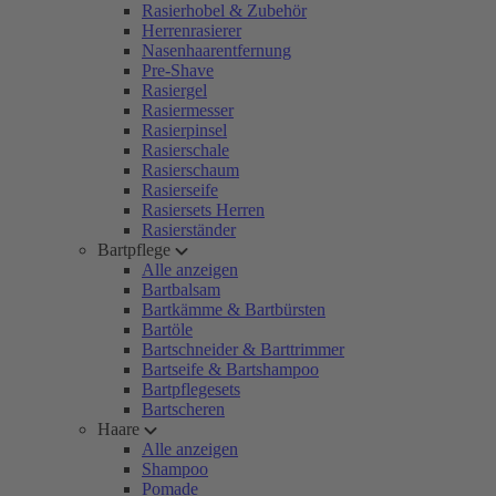
Rasierhobel & Zubehör
Herrenrasierer
Nasenhaarentfernung
Pre-Shave
Rasiergel
Rasiermesser
Rasierpinsel
Rasierschale
Rasierschaum
Rasierseife
Rasiersets Herren
Rasierständer
Bartpflege
Alle anzeigen
Bartbalsam
Bartkämme & Bartbürsten
Bartöle
Bartschneider & Barttrimmer
Bartseife & Bartshampoo
Bartpflegesets
Bartscheren
Haare
Alle anzeigen
Shampoo
Pomade