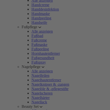
Alle anzeigen
Handcreme
Handdesinfektion
Handmaske
Handpeeling
Handseife
Fußpflege
Alle anzeigen
Fußbad
Fußcreme
Fußmaske
Fußpeeling
Hornhautentferner
Fußgesundheit
Fußspray
Nagelpflege
Alle anzeigen
Nagelfeilen
Nagelhautentferner
Nagelknipser & -zangen
Nagelöle & -pflegestifte
Nagelscheren
Nagelhärter
Nagellack
Beauty Set