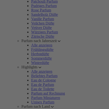
Patchouli Parfum
Pudriges Parfum
Rose Parfum
Sandelholz Düfte
Vanille Parfum
Veilchen Düfte
Vetiver Düfte
Würziges Parfum
Zitrische Düfte
Parfum nach Jahreszeit
Alle anzeigen
Frühlingsdüfte
Herbstdüfte
Sommerdüfte
Winterdüfte
Highlights
Alle anzeigen
Beliebtes Parfum
Eau de Cologne
Eau de Parfum
Eau de Toilette
Parfum auf Rechnung
Parfum Miniaturen
Unisex Parfum
Parfum nach Land