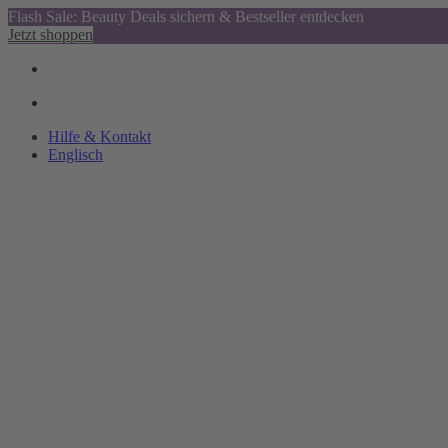
Flash Sale: Beauty Deals sichern & Bestseller entdecken
Jetzt shoppen
Hilfe & Kontakt
Englisch