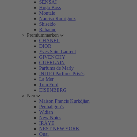
SENSAI
Hugo Boss
Montale
Narciso Rodriguez
Shiseido
Rabanne
Premiummarken
CHANEL
DIOR
Yves Saint Laurent
GIVENCHY
GUERLAIN
Parfums de Marly
INITIO Parfums Privés
La Mer
Tom Ford
EISENBERG
Neu
Maison Francis Kurkdjian
Penhaligon's
Widian
New Notes
IRÄYE
NEST NEW YORK
Ouai