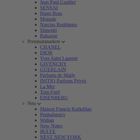
Jean Paul Gaultier
SENSAI
Hugo Boss
Montale
Narciso Rodriguez
Shiseido
Rabanne
Premiummarken
CHANEL
DIOR
Yves Saint Laurent
GIVENCHY
GUERLAIN
Parfums de Marly
INITIO Parfums Privés
La Mer
Tom Ford
EISENBERG
Neu
Maison Francis Kurkdjian
Penhaligon's
Widian
New Notes
IRÄYE
NEST NEW YORK