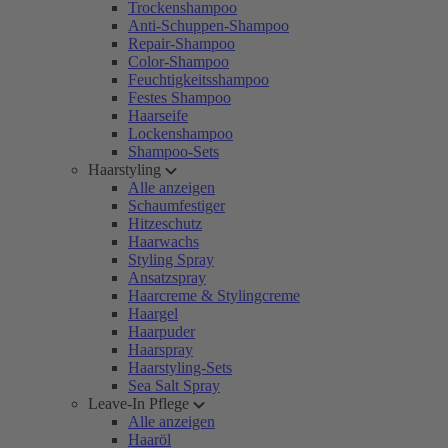
Trockenshampoo
Anti-Schuppen-Shampoo
Repair-Shampoo
Color-Shampoo
Feuchtigkeitsshampoo
Festes Shampoo
Haarseife
Lockenshampoo
Shampoo-Sets
Haarstyling
Alle anzeigen
Schaumfestiger
Hitzeschutz
Haarwachs
Styling Spray
Ansatzspray
Haarcreme & Stylingcreme
Haargel
Haarpuder
Haarspray
Haarstyling-Sets
Sea Salt Spray
Leave-In Pflege
Alle anzeigen
Haaröl