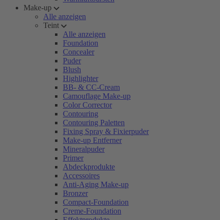
Make-up
Alle anzeigen
Teint
Alle anzeigen
Foundation
Concealer
Puder
Blush
Highlighter
BB- & CC-Cream
Camouflage Make-up
Color Corrector
Contouring
Contouring Paletten
Fixing Spray & Fixierpuder
Make-up Entferner
Mineralpuder
Primer
Abdeckprodukte
Accessoires
Anti-Aging Make-up
Bronzer
Compact-Foundation
Creme-Foundation
Effektprodukte