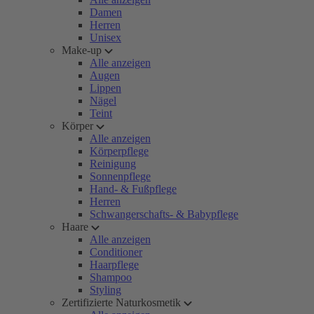
Damen
Herren
Unisex
Make-up
Alle anzeigen
Augen
Lippen
Nägel
Teint
Körper
Alle anzeigen
Körperpflege
Reinigung
Sonnenpflege
Hand- & Fußpflege
Herren
Schwangerschafts- & Babypflege
Haare
Alle anzeigen
Conditioner
Haarpflege
Shampoo
Styling
Zertifizierte Naturkosmetik