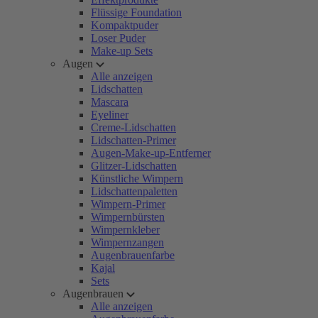
Flüssige Foundation
Kompaktpuder
Loser Puder
Make-up Sets
Augen
Alle anzeigen
Lidschatten
Mascara
Eyeliner
Creme-Lidschatten
Lidschatten-Primer
Augen-Make-up-Entferner
Glitzer-Lidschatten
Künstliche Wimpern
Lidschattenpaletten
Wimpern-Primer
Wimpernbürsten
Wimpernkleber
Wimpernzangen
Augenbrauenfarbe
Kajal
Sets
Augenbrauen
Alle anzeigen