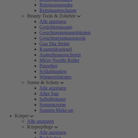
Reinigungspuder
Reinigungsschaum
Beauty Tools & Zubehör
Alle anzeigen
Gesichtsmassage
Gesichtsreinigungsbürsten
Gesichtsreinigungstools
Gua Sha Steine
Kosmetikspiegel
Augenbrauenscheren
Micro Needle Roller
Pinzetten
Schlafmasken
Wimpernbürsten
Sonne & Schutz
Alle anzeigen
After Sun
Selbstbräuner
Sonnencreme
Sonnen-Make-up
Körper
Alle anzeigen
Körperpflege
Alle anzeigen
Bodylotion