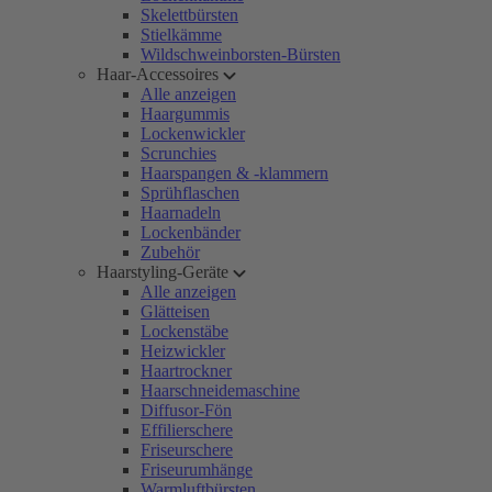
Skelettbürsten
Stielkämme
Wildschweinborsten-Bürsten
Haar-Accessoires
Alle anzeigen
Haargummis
Lockenwickler
Scrunchies
Haarspangen & -klammern
Sprühflaschen
Haarnadeln
Lockenbänder
Zubehör
Haarstyling-Geräte
Alle anzeigen
Glätteisen
Lockenstäbe
Heizwickler
Haartrockner
Haarschneidemaschine
Diffusor-Fön
Effilierschere
Friseurschere
Friseurumhänge
Warmluftbürsten