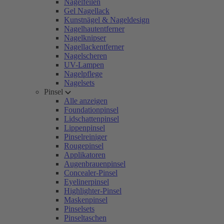
Nagelfeilen
Gel Nagellack
Kunstnägel & Nageldesign
Nagelhautentferner
Nagelknipser
Nagellackentferner
Nagelscheren
UV-Lampen
Nagelpflege
Nagelsets
Pinsel
Alle anzeigen
Foundationpinsel
Lidschattenpinsel
Lippenpinsel
Pinselreiniger
Rougepinsel
Applikatoren
Augenbrauenpinsel
Concealer-Pinsel
Eyelinerpinsel
Highlighter-Pinsel
Maskenpinsel
Pinselsets
Pinseltaschen