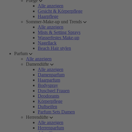
Pflege
Alle anzeigen
Gesicht & Körperpflege
Haarpflege
Sommer-Make-up und Trends
Alle anzeigen
Mists & Setting Sprays
Wasserfestes Make-up
Nagellack
Beach Hair stylen
Parfum
Alle anzeigen
Damendüfte
Alle anzeigen
Damenparfum
Haarparfum
Bodyspray
Duschgel Frauen
Deodorants
Körperpflege
Duftseifen
Parfum Sets Damen
Herrendüfte
Alle anzeigen
Herrenparfum