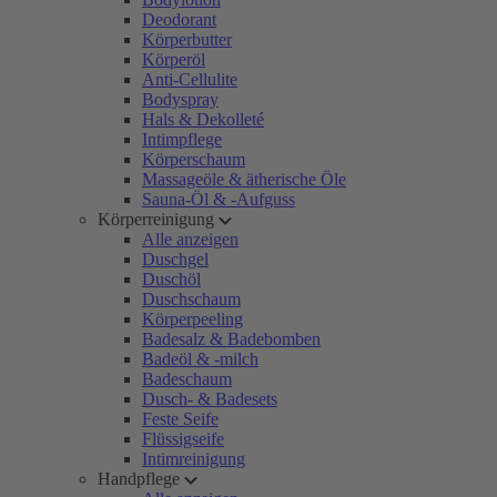
Deodorant
Körperbutter
Körperöl
Anti-Cellulite
Bodyspray
Hals & Dekolleté
Intimpflege
Körperschaum
Massageöle & ätherische Öle
Sauna-Öl & -Aufguss
Körperreinigung
Alle anzeigen
Duschgel
Duschöl
Duschschaum
Körperpeeling
Badesalz & Badebomben
Badeöl & -milch
Badeschaum
Dusch- & Badesets
Feste Seife
Flüssigseife
Intimreinigung
Handpflege