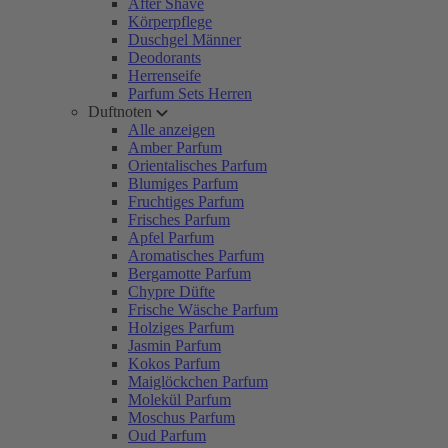
After Shave
Körperpflege
Duschgel Männer
Deodorants
Herrenseife
Parfum Sets Herren
Duftnoten
Alle anzeigen
Amber Parfum
Orientalisches Parfum
Blumiges Parfum
Fruchtiges Parfum
Frisches Parfum
Apfel Parfum
Aromatisches Parfum
Bergamotte Parfum
Chypre Düfte
Frische Wäsche Parfum
Holziges Parfum
Jasmin Parfum
Kokos Parfum
Maiglöckchen Parfum
Molekül Parfum
Moschus Parfum
Oud Parfum