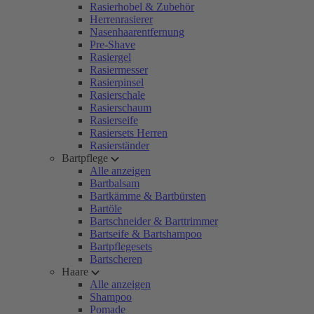
Rasierhobel & Zubehör
Herrenrasierer
Nasenhaarentfernung
Pre-Shave
Rasiergel
Rasiermesser
Rasierpinsel
Rasierschale
Rasierschaum
Rasierseife
Rasiersets Herren
Rasierständer
Bartpflege
Alle anzeigen
Bartbalsam
Bartkämme & Bartbürsten
Bartöle
Bartschneider & Barttrimmer
Bartseife & Bartshampoo
Bartpflegesets
Bartscheren
Haare
Alle anzeigen
Shampoo
Pomade