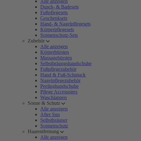
Alle anzeigen
Dusch- & Badesets
Fußpflegesets
Geschenksets
Hand- & Nagelpflegesets
Körperpflegesets
Sonnenschutz-Sets
Zubehör
Alle anzeigen
Körperbürsten
Massagebürsten
Selbstbräungshandschuhe
Fußpflegezubehör
Hand & Fuß-Schmuck
Nagelpflegezubehör
Peelinghandschuhe
Pflege Accessoires
Waschlappen
Sonne & Schutz
Alle anzeigen
After Sun
Selbstbräuner
Sonnenschutz
Haarentfernung
Alle anzeigen