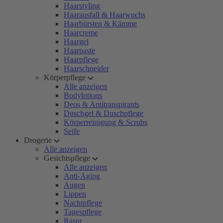
Haarstyling
Haarausfall & Haarwuchs
Haarbürsten & Kämme
Haarcreme
Haargel
Haarpaste
Haarpflege
Haarschneider
Körperpflege
Alle anzeigen
Bodylotions
Deos & Antitranspirants
Duschgel & Duschpflege
Körperreinigung & Scrubs
Seife
Drogerie
Alle anzeigen
Gesichtspflege
Alle anzeigen
Anti-Aging
Augen
Lippen
Nachtpflege
Tagespflege
Rasur