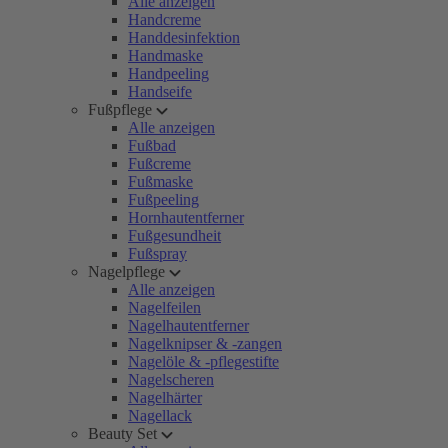
Alle anzeigen
Handcreme
Handdesinfektion
Handmaske
Handpeeling
Handseife
Fußpflege
Alle anzeigen
Fußbad
Fußcreme
Fußmaske
Fußpeeling
Hornhautentferner
Fußgesundheit
Fußspray
Nagelpflege
Alle anzeigen
Nagelfeilen
Nagelhautentferner
Nagelknipser & -zangen
Nagelöle & -pflegestifte
Nagelscheren
Nagelhärter
Nagellack
Beauty Set