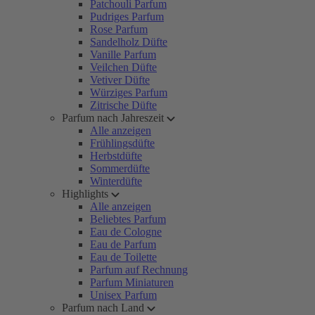
Patchouli Parfum
Pudriges Parfum
Rose Parfum
Sandelholz Düfte
Vanille Parfum
Veilchen Düfte
Vetiver Düfte
Würziges Parfum
Zitrische Düfte
Parfum nach Jahreszeit
Alle anzeigen
Frühlingsdüfte
Herbstdüfte
Sommerdüfte
Winterdüfte
Highlights
Alle anzeigen
Beliebtes Parfum
Eau de Cologne
Eau de Parfum
Eau de Toilette
Parfum auf Rechnung
Parfum Miniaturen
Unisex Parfum
Parfum nach Land