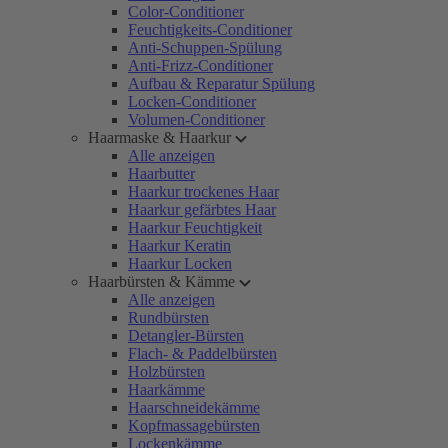
Color-Conditioner
Feuchtigkeits-Conditioner
Anti-Schuppen-Spülung
Anti-Frizz-Conditioner
Aufbau & Reparatur Spülung
Locken-Conditioner
Volumen-Conditioner
Haarmaske & Haarkur
Alle anzeigen
Haarbutter
Haarkur trockenes Haar
Haarkur gefärbtes Haar
Haarkur Feuchtigkeit
Haarkur Keratin
Haarkur Locken
Haarbürsten & Kämme
Alle anzeigen
Rundbürsten
Detangler-Bürsten
Flach- & Paddelbürsten
Holzbürsten
Haarkämme
Haarschneidekämme
Kopfmassagebürsten
Lockenkämme