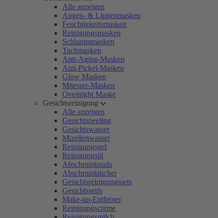
Alle anzeigen
Augen- & Lippenmasken
Feuchtigkeitsmasken
Reinigungsmasken
Schlammmasken
Tuchmasken
Anti-Aging-Masken
Anti-Pickel-Masken
Glow Masken
Mitesser-Masken
Overnight Maske
Gesichtsreinigung
Alle anzeigen
Gesichtspeeling
Gesichtswasser
Mizellenwasser
Reinigungsgel
Reinigungsöl
Abschminkpads
Abschminktücher
Gesichtsreinigungssets
Gesichtsseife
Make-up-Entferner
Reinigungscreme
Reinigungsmilch