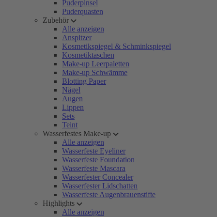
Puderpinsel
Puderquasten
Zubehör
Alle anzeigen
Anspitzer
Kosmetikspiegel & Schminkspiegel
Kosmetiktaschen
Make-up Leerpaletten
Make-up Schwämme
Blotting Paper
Nägel
Augen
Lippen
Sets
Teint
Wasserfestes Make-up
Alle anzeigen
Wasserfeste Eyeliner
Wasserfeste Foundation
Wasserfeste Mascara
Wasserfester Concealer
Wasserfester Lidschatten
Wasserfeste Augenbrauenstifte
Highlights
Alle anzeigen