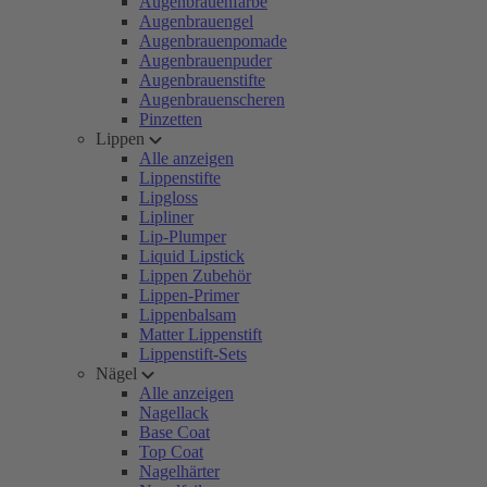
Augenbrauenfarbe
Augenbrauengel
Augenbrauenpomade
Augenbrauenpuder
Augenbrauenstifte
Augenbrauenscheren
Pinzetten
Lippen
Alle anzeigen
Lippenstifte
Lipgloss
Lipliner
Lip-Plumper
Liquid Lipstick
Lippen Zubehör
Lippen-Primer
Lippenbalsam
Matter Lippenstift
Lippenstift-Sets
Nägel
Alle anzeigen
Nagellack
Base Coat
Top Coat
Nagelhärter