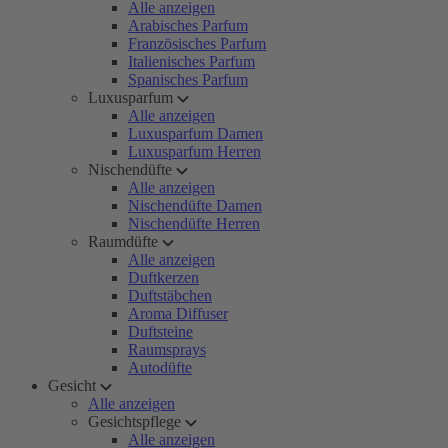
Alle anzeigen
Arabisches Parfum
Französisches Parfum
Italienisches Parfum
Spanisches Parfum
Luxusparfum
Alle anzeigen
Luxusparfum Damen
Luxusparfum Herren
Nischendüfte
Alle anzeigen
Nischendüfte Damen
Nischendüfte Herren
Raumdüfte
Alle anzeigen
Duftkerzen
Duftstäbchen
Aroma Diffuser
Duftsteine
Raumsprays
Autodüfte
Gesicht
Alle anzeigen
Gesichtspflege
Alle anzeigen