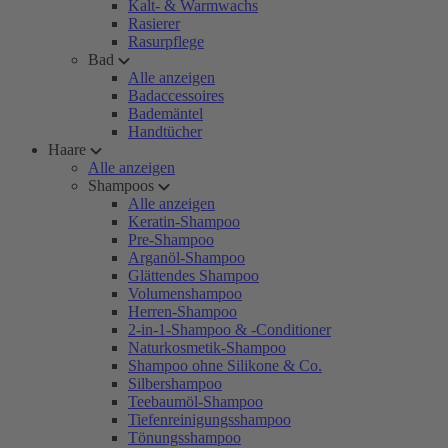
Kalt- & Warmwachs
Rasierer
Rasurpflege
Bad
Alle anzeigen
Badaccessoires
Bademäntel
Handtücher
Haare
Alle anzeigen
Shampoos
Alle anzeigen
Keratin-Shampoo
Pre-Shampoo
Arganöl-Shampoo
Glättendes Shampoo
Volumenshampoo
Herren-Shampoo
2-in-1-Shampoo & -Conditioner
Naturkosmetik-Shampoo
Shampoo ohne Silikone & Co.
Silbershampoo
Teebaumöl-Shampoo
Tiefenreinigungsshampoo
Tönungsshampoo