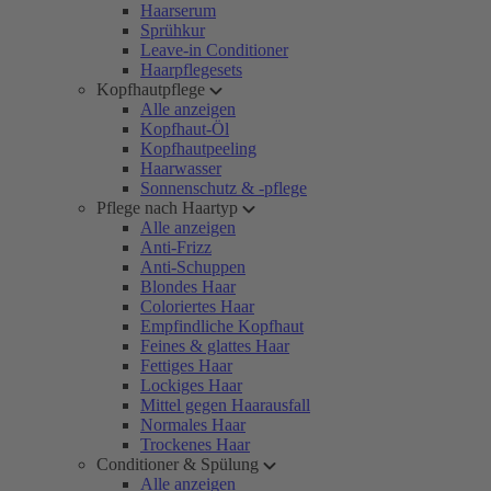
Haarserum
Sprühkur
Leave-in Conditioner
Haarpflegesets
Kopfhautpflege
Alle anzeigen
Kopfhaut-Öl
Kopfhautpeeling
Haarwasser
Sonnenschutz & -pflege
Pflege nach Haartyp
Alle anzeigen
Anti-Frizz
Anti-Schuppen
Blondes Haar
Coloriertes Haar
Empfindliche Kopfhaut
Feines & glattes Haar
Fettiges Haar
Lockiges Haar
Mittel gegen Haarausfall
Normales Haar
Trockenes Haar
Conditioner & Spülung
Alle anzeigen