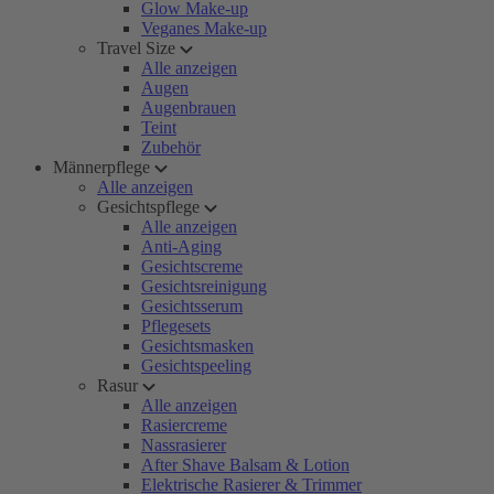
Glow Make-up
Veganes Make-up
Travel Size
Alle anzeigen
Augen
Augenbrauen
Teint
Zubehör
Männerpflege
Alle anzeigen
Gesichtspflege
Alle anzeigen
Anti-Aging
Gesichtscreme
Gesichtsreinigung
Gesichtsserum
Pflegesets
Gesichtsmasken
Gesichtspeeling
Rasur
Alle anzeigen
Rasiercreme
Nassrasierer
After Shave Balsam & Lotion
Elektrische Rasierer & Trimmer