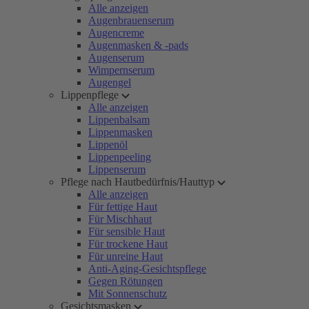
Alle anzeigen
Augenbrauenserum
Augencreme
Augenmasken & -pads
Augenserum
Wimpernserum
Augengel
Lippenpflege
Alle anzeigen
Lippenbalsam
Lippenmasken
Lippenöl
Lippenpeeling
Lippenserum
Pflege nach Hautbedürfnis/Hauttyp
Alle anzeigen
Für fettige Haut
Für Mischhaut
Für sensible Haut
Für trockene Haut
Für unreine Haut
Anti-Aging-Gesichtspflege
Gegen Rötungen
Mit Sonnenschutz
Gesichtsmasken