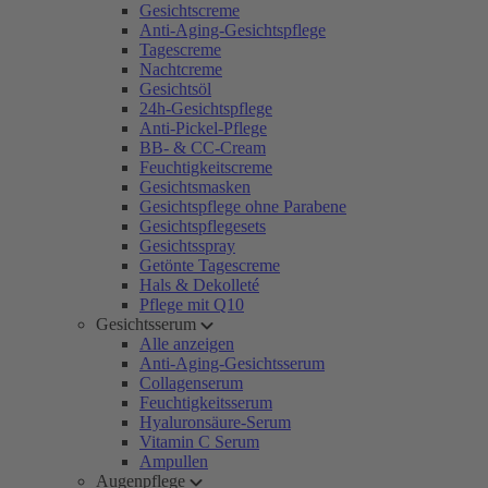
Gesichtscreme
Anti-Aging-Gesichtspflege
Tagescreme
Nachtcreme
Gesichtsöl
24h-Gesichtspflege
Anti-Pickel-Pflege
BB- & CC-Cream
Feuchtigkeitscreme
Gesichtsmasken
Gesichtspflege ohne Parabene
Gesichtspflegesets
Gesichtsspray
Getönte Tagescreme
Hals & Dekolleté
Pflege mit Q10
Gesichtsserum
Alle anzeigen
Anti-Aging-Gesichtsserum
Collagenserum
Feuchtigkeitsserum
Hyaluronsäure-Serum
Vitamin C Serum
Ampullen
Augenpflege