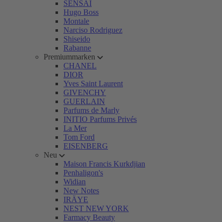
SENSAI
Hugo Boss
Montale
Narciso Rodriguez
Shiseido
Rabanne
Premiummarken
CHANEL
DIOR
Yves Saint Laurent
GIVENCHY
GUERLAIN
Parfums de Marly
INITIO Parfums Privés
La Mer
Tom Ford
EISENBERG
Neu
Maison Francis Kurkdjian
Penhaligon's
Widian
New Notes
IRÄYE
NEST NEW YORK
Farmacy Beauty