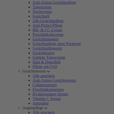
Anti-Aging-Gesichtspflege
Tagescreme
Nachtcreme
Gesichtsöl
24h-Gesichtspflege
Anti-Pickel-Pflege
BB- & CC-Cream
Feuchtigkeitscreme
Gesichtsmasken
Gesichtspflege ohne Parabene
Gesichtspflegesets
Gesichtsspray
Getönte Tagescreme
Hals & Dekolleté
Pflege mit Q10
Gesichtsserum
Alle anzeigen
Anti-Aging-Gesichtsserum
Collagenserum
Feuchtigkeitsserum
Hyaluronsäure-Serum
Vitamin C Serum
Ampullen
Augenpflege
Alle anzeigen