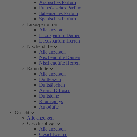
Arabisches Parfum
Französisches Parfum
Italienisches Parfum
Spanisches Parfum
Luxusparfum
Alle anzeigen
Luxusparfum Damen
Luxusparfum Herren
Nischendüfte
Alle anzeigen
Nischendüfte Damen
Nischendüfte Herren
Raumdüfte
Alle anzeigen
Duftkerzen
Duftstäbchen
Aroma Diffuser
Duftsteine
Raumsprays
Autodüfte
Gesicht
Alle anzeigen
Gesichtspflege
Alle anzeigen
Gesichtscreme