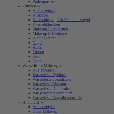
Puderquasten
Zubehör
Alle anzeigen
Anspitzer
Kosmetikspiegel & Schminkspiegel
Kosmetiktaschen
Make-up Leerpaletten
Make-up Schwämme
Blotting Paper
Nägel
Augen
Lippen
Sets
Teint
Wasserfestes Make-up
Alle anzeigen
Wasserfeste Eyeliner
Wasserfeste Foundation
Wasserfeste Mascara
Wasserfester Concealer
Wasserfester Lidschatten
Wasserfeste Augenbrauenstifte
Highlights
Alle anzeigen
Glow Make-up