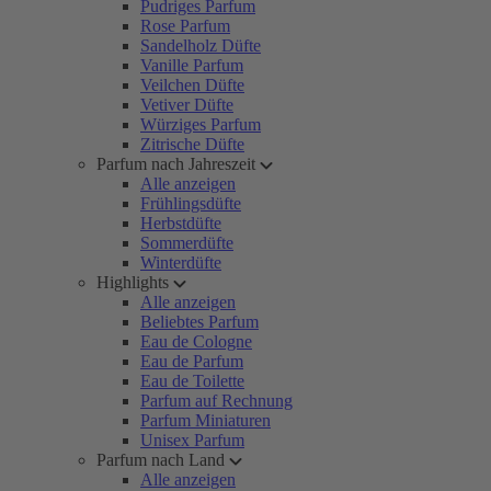
Pudriges Parfum
Rose Parfum
Sandelholz Düfte
Vanille Parfum
Veilchen Düfte
Vetiver Düfte
Würziges Parfum
Zitrische Düfte
Parfum nach Jahreszeit
Alle anzeigen
Frühlingsdüfte
Herbstdüfte
Sommerdüfte
Winterdüfte
Highlights
Alle anzeigen
Beliebtes Parfum
Eau de Cologne
Eau de Parfum
Eau de Toilette
Parfum auf Rechnung
Parfum Miniaturen
Unisex Parfum
Parfum nach Land
Alle anzeigen