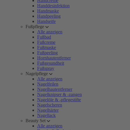
Handcreme
Handdesinfektion
Handmaske
Handpeeling
Handseife
Fußpflege
Alle anzeigen
Fußbad
Fußcreme
Fußmaske
Fußpeeling
Hornhautentferner
Fußgesundheit
Fußspray
Nagelpflege
Alle anzeigen
Nagelfeilen
Nagelhautentferner
Nagelknipser & -zangen
Nagelöle & -pflegestifte
Nagelscheren
Nagelhärter
Nagellack
Beauty Set
Alle anzeigen