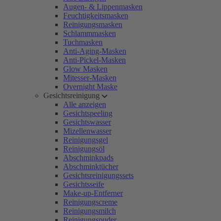
Augen- & Lippenmasken
Feuchtigkeitsmasken
Reinigungsmasken
Schlammmasken
Tuchmasken
Anti-Aging-Masken
Anti-Pickel-Masken
Glow Masken
Mitesser-Masken
Overnight Maske
Gesichtsreinigung
Alle anzeigen
Gesichtspeeling
Gesichtswasser
Mizellenwasser
Reinigungsgel
Reinigungsöl
Abschminkpads
Abschminktücher
Gesichtsreinigungssets
Gesichtsseife
Make-up-Entferner
Reinigungscreme
Reinigungsmilch
Reinigungspuder