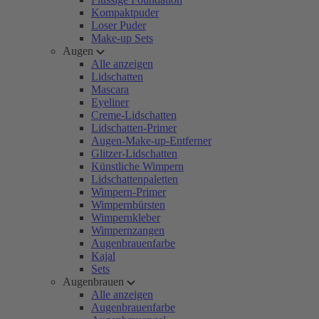
Kompaktpuder
Loser Puder
Make-up Sets
Augen
Alle anzeigen
Lidschatten
Mascara
Eyeliner
Creme-Lidschatten
Lidschatten-Primer
Augen-Make-up-Entferner
Glitzer-Lidschatten
Künstliche Wimpern
Lidschattenpaletten
Wimpern-Primer
Wimpernbürsten
Wimpernkleber
Wimpernzangen
Augenbrauenfarbe
Kajal
Sets
Augenbrauen
Alle anzeigen
Augenbrauenfarbe