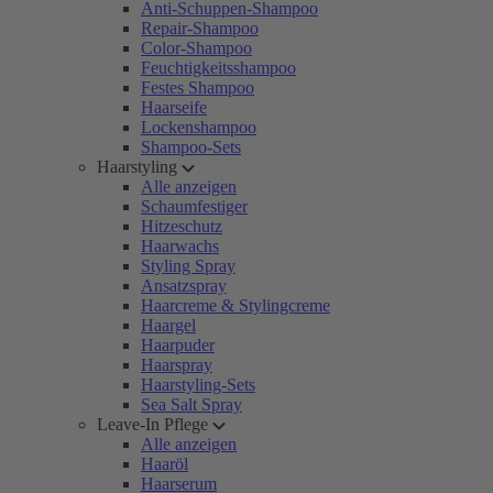
Anti-Schuppen-Shampoo
Repair-Shampoo
Color-Shampoo
Feuchtigkeitsshampoo
Festes Shampoo
Haarseife
Lockenshampoo
Shampoo-Sets
Haarstyling
Alle anzeigen
Schaumfestiger
Hitzeschutz
Haarwachs
Styling Spray
Ansatzspray
Haarcreme & Stylingcreme
Haargel
Haarpuder
Haarspray
Haarstyling-Sets
Sea Salt Spray
Leave-In Pflege
Alle anzeigen
Haaröl
Haarserum