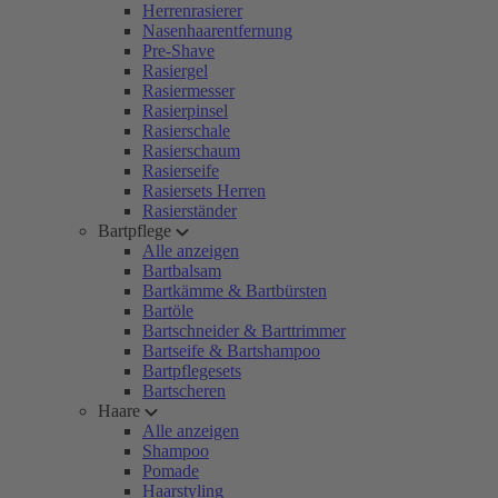
Herrenrasierer
Nasenhaarentfernung
Pre-Shave
Rasiergel
Rasiermesser
Rasierpinsel
Rasierschale
Rasierschaum
Rasierseife
Rasiersets Herren
Rasierständer
Bartpflege
Alle anzeigen
Bartbalsam
Bartkämme & Bartbürsten
Bartöle
Bartschneider & Barttrimmer
Bartseife & Bartshampoo
Bartpflegesets
Bartscheren
Haare
Alle anzeigen
Shampoo
Pomade
Haarstyling