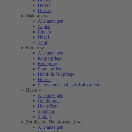
Herren
Unisex
Make-up
Alle anzeigen
Augen
Lippen
Nägel
Teint
Körper
Alle anzeigen
Körperpflege
Reinigung
Sonnenpflege
Hand- & Fußpflege
Herren
Schwangerschafts- & Babypflege
Haare
Alle anzeigen
Conditioner
Haarpflege
Shampoo
Styling
Zertifizierte Naturkosmetik
Alle anzeigen