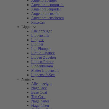
Augenbrauengel
Augenbrauenpomade
Augenbrauenpuder
Augenbrauenstifte
Augenbrauenscheren
Pinzetten
Lippen
Alle anzeigen
Lippenstifte
Lipgloss
Lipliner
Lip-Plumper
Liquid Lipstick
Lippen Zubehör
Lippen-Primer
Lippenbalsam
Matter Lippenstift
Lippenstift-Sets
Nägel
Alle anzeigen
Nagellack
Base Coat
Top Coat
Nagelhärter
Nagelfeilen