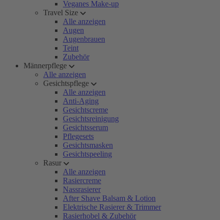
Veganes Make-up
Travel Size
Alle anzeigen
Augen
Augenbrauen
Teint
Zubehör
Männerpflege
Alle anzeigen
Gesichtspflege
Alle anzeigen
Anti-Aging
Gesichtscreme
Gesichtsreinigung
Gesichtsserum
Pflegesets
Gesichtsmasken
Gesichtspeeling
Rasur
Alle anzeigen
Rasiercreme
Nassrasierer
After Shave Balsam & Lotion
Elektrische Rasierer & Trimmer
Rasierhobel & Zubehör