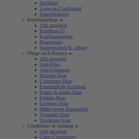
Sprühkur
Leave-in Conditioner
Haarpflegesets
Kopfhautpflege
Alle anzeigen
Kopfhaut-Öl
Kopfhautpeeling
Haarwasser
Sonnenschutz & -pflege
Pflege nach Haartyp
Alle anzeigen
Anti-Frizz
Anti-Schuppen
Blondes Haar
Coloriertes Haar
Empfindliche Kopfhaut
Feines & glattes Haar
Fettiges Haar
Lockiges Haar
Mittel gegen Haarausfall
Normales Haar
Trockenes Haar
Conditioner & Spülung
Alle anzeigen
Color-Conditioner