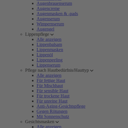
Augenbrauenserum
Augencreme
Augenmasken & -pads
Augenserum
Wimpernserum
Augengel
Lippenpflege
Alle anzeigen
Lippenbalsam
Lippenmasken
Lippenöl
Lippenpeeling
Lippenserum
Pflege nach Hautbedürfnis/Hauttyp
Alle anzeigen
Für fettige Haut
Für Mischhaut
Für sensible Haut
Für trockene Haut
Für unreine Haut
Anti-Aging-Gesichtspflege
Gegen Rötungen
Mit Sonnenschutz
Gesichtsmasken
Alle anzeigen