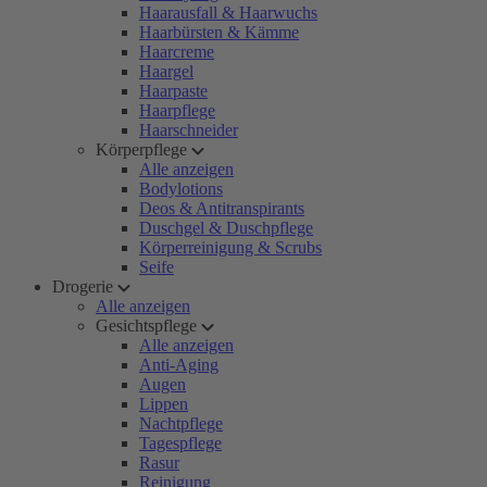
Haarausfall & Haarwuchs
Haarbürsten & Kämme
Haarcreme
Haargel
Haarpaste
Haarpflege
Haarschneider
Körperpflege
Alle anzeigen
Bodylotions
Deos & Antitranspirants
Duschgel & Duschpflege
Körperreinigung & Scrubs
Seife
Drogerie
Alle anzeigen
Gesichtspflege
Alle anzeigen
Anti-Aging
Augen
Lippen
Nachtpflege
Tagespflege
Rasur
Reinigung