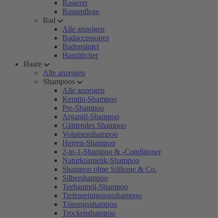
Rasierer
Rasurpflege
Bad
Alle anzeigen
Badaccessoires
Bademäntel
Handtücher
Haare
Alle anzeigen
Shampoos
Alle anzeigen
Keratin-Shampoo
Pre-Shampoo
Arganöl-Shampoo
Glättendes Shampoo
Volumenshampoo
Herren-Shampoo
2-in-1-Shampoo & -Conditioner
Naturkosmetik-Shampoo
Shampoo ohne Silikone & Co.
Silbershampoo
Teebaumöl-Shampoo
Tiefenreinigungsshampoo
Tönungsshampoo
Trockenshampoo