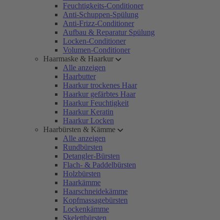
Feuchtigkeits-Conditioner
Anti-Schuppen-Spülung
Anti-Frizz-Conditioner
Aufbau & Reparatur Spülung
Locken-Conditioner
Volumen-Conditioner
Haarmaske & Haarkur
Alle anzeigen
Haarbutter
Haarkur trockenes Haar
Haarkur gefärbtes Haar
Haarkur Feuchtigkeit
Haarkur Keratin
Haarkur Locken
Haarbürsten & Kämme
Alle anzeigen
Rundbürsten
Detangler-Bürsten
Flach- & Paddelbürsten
Holzbürsten
Haarkämme
Haarschneidekämme
Kopfmassagebürsten
Lockenkämme
Skelettbürsten