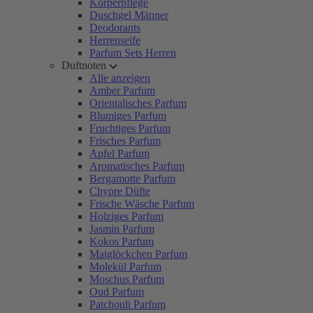
Körperpflege
Duschgel Männer
Deodorants
Herrenseife
Parfum Sets Herren
Duftnoten
Alle anzeigen
Amber Parfum
Orientalisches Parfum
Blumiges Parfum
Fruchtiges Parfum
Frisches Parfum
Apfel Parfum
Aromatisches Parfum
Bergamotte Parfum
Chypre Düfte
Frische Wäsche Parfum
Holziges Parfum
Jasmin Parfum
Kokos Parfum
Maiglöckchen Parfum
Molekül Parfum
Moschus Parfum
Oud Parfum
Patchouli Parfum