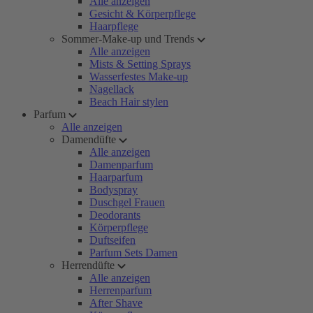
Alle anzeigen
Gesicht & Körperpflege
Haarpflege
Sommer-Make-up und Trends
Alle anzeigen
Mists & Setting Sprays
Wasserfestes Make-up
Nagellack
Beach Hair stylen
Parfum
Alle anzeigen
Damendüfte
Alle anzeigen
Damenparfum
Haarparfum
Bodyspray
Duschgel Frauen
Deodorants
Körperpflege
Duftseifen
Parfum Sets Damen
Herrendüfte
Alle anzeigen
Herrenparfum
After Shave