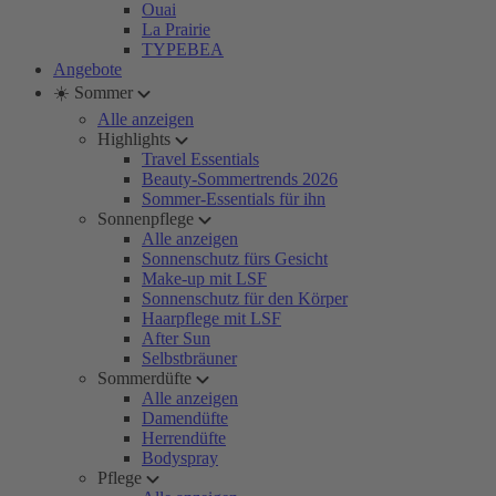
Ouai
La Prairie
TYPEBEA
Angebote
☀️ Sommer
Alle anzeigen
Highlights
Travel Essentials
Beauty-Sommertrends 2026
Sommer-Essentials für ihn
Sonnenpflege
Alle anzeigen
Sonnenschutz fürs Gesicht
Make-up mit LSF
Sonnenschutz für den Körper
Haarpflege mit LSF
After Sun
Selbstbräuner
Sommerdüfte
Alle anzeigen
Damendüfte
Herrendüfte
Bodyspray
Pflege