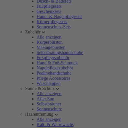
Dusch- & Badesets
Fußpflegesets
Geschenksets
Hand- & Nagelpflegesets
Körperpflegesets
Sonnenschutz-Sets
Zubehör
Alle anzeigen
Körperbürsten
Massagebürsten
Selbstbräungshandschuhe
Fußpflegezubehör
Hand & Fuß-Schmuck
Nagelpflegezubehör
Peelinghandschuhe
Pflege Accessoires
Waschlappen
Sonne & Schutz
Alle anzeigen
After Sun
Selbstbräuner
Sonnenschutz
Haarentfernung
Alle anzeigen
Kalt- & Warmwachs