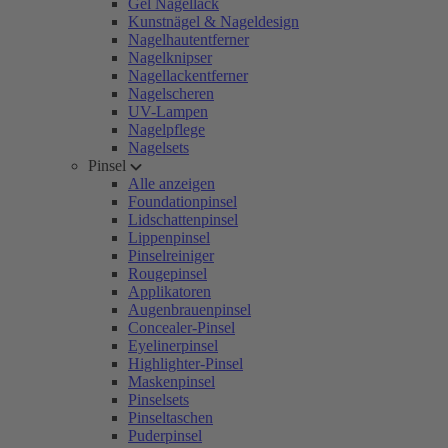
Gel Nagellack
Kunstnägel & Nageldesign
Nagelhautentferner
Nagelknipser
Nagellackentferner
Nagelscheren
UV-Lampen
Nagelpflege
Nagelsets
Pinsel
Alle anzeigen
Foundationpinsel
Lidschattenpinsel
Lippenpinsel
Pinselreiniger
Rougepinsel
Applikatoren
Augenbrauenpinsel
Concealer-Pinsel
Eyelinerpinsel
Highlighter-Pinsel
Maskenpinsel
Pinselsets
Pinseltaschen
Puderpinsel