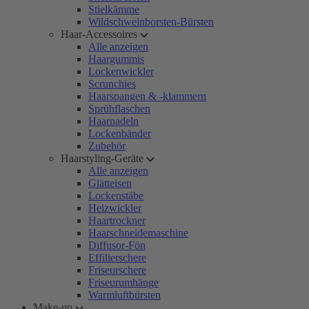
Stielkämme
Wildschweinborsten-Bürsten
Haar-Accessoires
Alle anzeigen
Haargummis
Lockenwickler
Scrunchies
Haarspangen & -klammern
Sprühflaschen
Haarnadeln
Lockenbänder
Zubehör
Haarstyling-Geräte
Alle anzeigen
Glätteisen
Lockenstäbe
Heizwickler
Haartrockner
Haarschneidemaschine
Diffusor-Fön
Effilierschere
Friseurschere
Friseurumhänge
Warmluftbürsten
Make-up