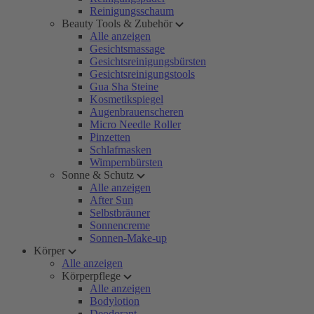
Reinigungsschaum
Beauty Tools & Zubehör
Alle anzeigen
Gesichtsmassage
Gesichtsreinigungsbürsten
Gesichtsreinigungstools
Gua Sha Steine
Kosmetikspiegel
Augenbrauenscheren
Micro Needle Roller
Pinzetten
Schlafmasken
Wimpernbürsten
Sonne & Schutz
Alle anzeigen
After Sun
Selbstbräuner
Sonnencreme
Sonnen-Make-up
Körper
Alle anzeigen
Körperpflege
Alle anzeigen
Bodylotion
Deodorant