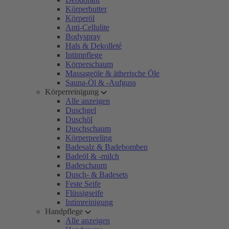
Körperbutter
Körperöl
Anti-Cellulite
Bodyspray
Hals & Dekolleté
Intimpflege
Körperschaum
Massageöle & ätherische Öle
Sauna-Öl & -Aufguss
Körperreinigung
Alle anzeigen
Duschgel
Duschöl
Duschschaum
Körperpeeling
Badesalz & Badebomben
Badeöl & -milch
Badeschaum
Dusch- & Badesets
Feste Seife
Flüssigseife
Intimreinigung
Handpflege
Alle anzeigen