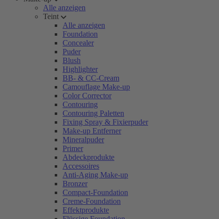
Alle anzeigen
Teint
Alle anzeigen
Foundation
Concealer
Puder
Blush
Highlighter
BB- & CC-Cream
Camouflage Make-up
Color Corrector
Contouring
Contouring Paletten
Fixing Spray & Fixierpuder
Make-up Entferner
Mineralpuder
Primer
Abdeckprodukte
Accessoires
Anti-Aging Make-up
Bronzer
Compact-Foundation
Creme-Foundation
Effektprodukte
Flüssige Foundation