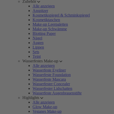
Zubehör
Alle anzeigen
Anspitzer
Kosmetikspiegel & Schminkspiegel
Kosmetiktaschen
Make-up Leerpaletten
Make-up Schwämme
Blotting Paper
Nägel
Augen
Lippen
Sets
Teint
Wasserfestes Make-up
Alle anzeigen
Wasserfeste Eyeliner
Wasserfeste Foundation
Wasserfeste Mascara
Wasserfester Concealer
Wasserfester Lidschatten
Wasserfeste Augenbrauenstifte
Highlights
Alle anzeigen
Glow Make-up
Veganes Make-up