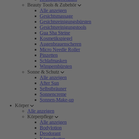
Beauty Tools & Zubehör
Alle anzeigen
Gesichtsmassage
Gesichtsreinigungsbürsten
Gesichtsreinigungstools
Gua Sha Steine
Kosmetikspiegel
Augenbrauenscheren
Micro Needle Roller
Pinzetten
Schlafmasken
Wimpernbürsten
Sonne & Schutz
Alle anzeigen
After Sun
Selbstbräuner
Sonnencreme
Sonnen-Make-up
Körper
Alle anzeigen
Körperpflege
Alle anzeigen
Bodylotion
Deodorant
Körperbutter