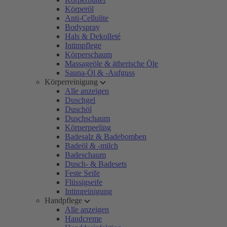
Körperöl
Anti-Cellulite
Bodyspray
Hals & Dekolleté
Intimpflege
Körperschaum
Massageöle & ätherische Öle
Sauna-Öl & -Aufguss
Körperreinigung
Alle anzeigen
Duschgel
Duschöl
Duschschaum
Körperpeeling
Badesalz & Badebomben
Badeöl & -milch
Badeschaum
Dusch- & Badesets
Feste Seife
Flüssigseife
Intimreinigung
Handpflege
Alle anzeigen
Handcreme