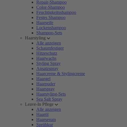
Repair-Shampoo
Color-Shampoo
Feuchtigkeitsshampoo
Festes Shampoo
Haarseife
Lockenshampoo
Shampoo-Sets
Haarstyling
Alle anzeigen
Schaumfestiger
Hitzeschutz
Haarwachs
Styling Spray
Ansatzspray
Haarcreme & Stylingcreme
Haargel
Haarpuder
Haarspray
Haarstyling-Sets
Sea Salt Spray
Leave-In Pflege
Alle anzeigen
Haaröl
Haarserum
Sprühkur