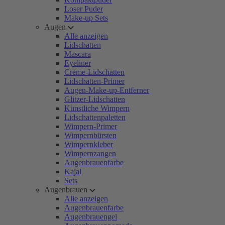
Loser Puder
Make-up Sets
Augen
Alle anzeigen
Lidschatten
Mascara
Eyeliner
Creme-Lidschatten
Lidschatten-Primer
Augen-Make-up-Entferner
Glitzer-Lidschatten
Künstliche Wimpern
Lidschattenpaletten
Wimpern-Primer
Wimpernbürsten
Wimpernkleber
Wimpernzangen
Augenbrauenfarbe
Kajal
Sets
Augenbrauen
Alle anzeigen
Augenbrauenfarbe
Augenbrauengel