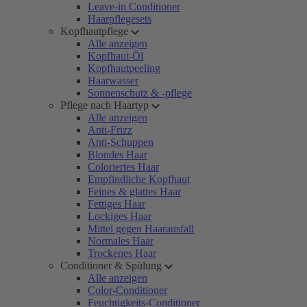
Leave-in Conditioner
Haarpflegesets
Kopfhautpflege
Alle anzeigen
Kopfhaut-Öl
Kopfhautpeeling
Haarwasser
Sonnenschutz & -pflege
Pflege nach Haartyp
Alle anzeigen
Anti-Frizz
Anti-Schuppen
Blondes Haar
Coloriertes Haar
Empfindliche Kopfhaut
Feines & glattes Haar
Fettiges Haar
Lockiges Haar
Mittel gegen Haarausfall
Normales Haar
Trockenes Haar
Conditioner & Spülung
Alle anzeigen
Color-Conditioner
Feuchtigkeits-Conditioner