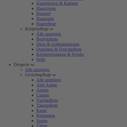
Haarbürsten & Kämme
Haarcreme
Haargel
Haarpaste
Haarpflege
Körperpflege
Alle anzeigen
Bodylotions
Deos & Antitranspirants
Duschgel & Duschpflege
Körperreinigung & Scrubs
Seife
Drogerie
Alle anzeigen
Gesichtspflege
Alle anzeigen
Anti-Aging
Augen
Lippen
Nachtpflege
Tagespflege
Rasur
Reinigung
Sonne
Zähne