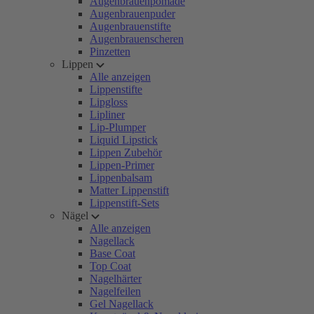
Augenbrauenpomade
Augenbrauenpuder
Augenbrauenstifte
Augenbrauenscheren
Pinzetten
Lippen
Alle anzeigen
Lippenstifte
Lipgloss
Lipliner
Lip-Plumper
Liquid Lipstick
Lippen Zubehör
Lippen-Primer
Lippenbalsam
Matter Lippenstift
Lippenstift-Sets
Nägel
Alle anzeigen
Nagellack
Base Coat
Top Coat
Nagelhärter
Nagelfeilen
Gel Nagellack