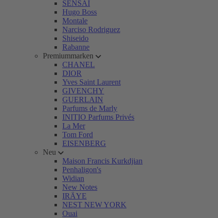
SENSAI
Hugo Boss
Montale
Narciso Rodriguez
Shiseido
Rabanne
Premiummarken
CHANEL
DIOR
Yves Saint Laurent
GIVENCHY
GUERLAIN
Parfums de Marly
INITIO Parfums Privés
La Mer
Tom Ford
EISENBERG
Neu
Maison Francis Kurkdjian
Penhaligon's
Widian
New Notes
IRÄYE
NEST NEW YORK
Ouai