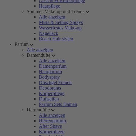
Gesicht & Körperpflege
Haarpflege
Sommer-Make-up und Trends
Alle anzeigen
Mists & Setting Sprays
Wasserfestes Make-up
Nagellack
Beach Hair stylen
Parfum
Alle anzeigen
Damendüfte
Alle anzeigen
Damenparfum
Haarparfum
Bodyspray
Duschgel Frauen
Deodorants
Körperpflege
Duftseifen
Parfum Sets Damen
Herrendüfte
Alle anzeigen
Herrenparfum
After Shave
Körperpflege