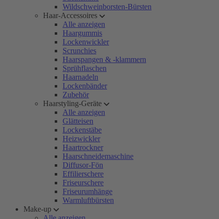
Wildschweinborsten-Bürsten
Haar-Accessoires
Alle anzeigen
Haargummis
Lockenwickler
Scrunchies
Haarspangen & -klammern
Sprühflaschen
Haarnadeln
Lockenbänder
Zubehör
Haarstyling-Geräte
Alle anzeigen
Glätteisen
Lockenstäbe
Heizwickler
Haartrockner
Haarschneidemaschine
Diffusor-Fön
Effilierschere
Friseurschere
Friseurumhänge
Warmluftbürsten
Make-up
Alle anzeigen