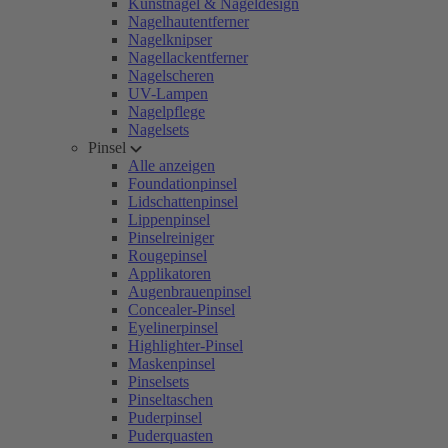
Kunstnägel & Nageldesign
Nagelhautentferner
Nagelknipser
Nagellackentferner
Nagelscheren
UV-Lampen
Nagelpflege
Nagelsets
Pinsel
Alle anzeigen
Foundationpinsel
Lidschattenpinsel
Lippenpinsel
Pinselreiniger
Rougepinsel
Applikatoren
Augenbrauenpinsel
Concealer-Pinsel
Eyelinerpinsel
Highlighter-Pinsel
Maskenpinsel
Pinselsets
Pinseltaschen
Puderpinsel
Puderquasten