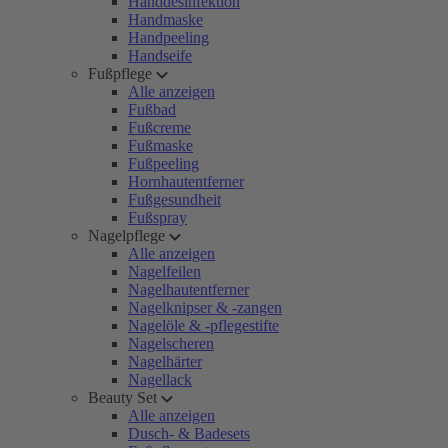
Handdesinfektion
Handmaske
Handpeeling
Handseife
Fußpflege
Alle anzeigen
Fußbad
Fußcreme
Fußmaske
Fußpeeling
Hornhautentferner
Fußgesundheit
Fußspray
Nagelpflege
Alle anzeigen
Nagelfeilen
Nagelhautentferner
Nagelknipser & -zangen
Nagelöle & -pflegestifte
Nagelscheren
Nagelhärter
Nagellack
Beauty Set
Alle anzeigen
Dusch- & Badesets