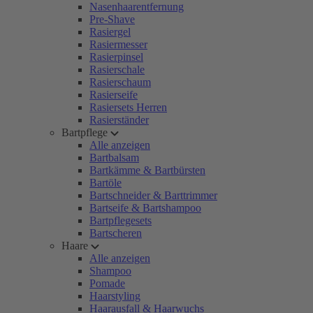
Nasenhaarentfernung
Pre-Shave
Rasiergel
Rasiermesser
Rasierpinsel
Rasierschale
Rasierschaum
Rasierseife
Rasiersets Herren
Rasierständer
Bartpflege
Alle anzeigen
Bartbalsam
Bartkämme & Bartbürsten
Bartöle
Bartschneider & Barttrimmer
Bartseife & Bartshampoo
Bartpflegesets
Bartscheren
Haare
Alle anzeigen
Shampoo
Pomade
Haarstyling
Haarausfall & Haarwuchs