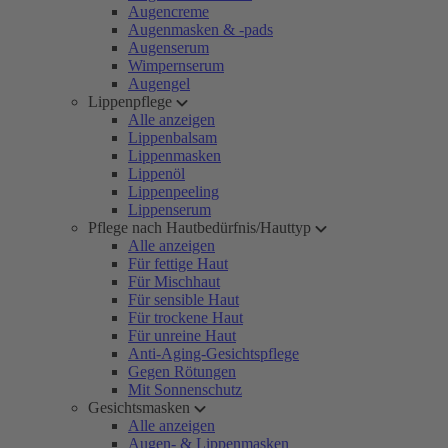
Augencreme
Augenmasken & -pads
Augenserum
Wimpernserum
Augengel
Lippenpflege
Alle anzeigen
Lippenbalsam
Lippenmasken
Lippenöl
Lippenpeeling
Lippenserum
Pflege nach Hautbedürfnis/Hauttyp
Alle anzeigen
Für fettige Haut
Für Mischhaut
Für sensible Haut
Für trockene Haut
Für unreine Haut
Anti-Aging-Gesichtspflege
Gegen Rötungen
Mit Sonnenschutz
Gesichtsmasken
Alle anzeigen
Augen- & Lippenmasken