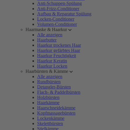
Anti-Schuppen-Spülung
Anti-Frizz-Conditioner
Aufbau & Reparatur Spülung
Locken-Conditioner
Volumen-Conditioner
Haarmaske & Haarkur
Alle anzeigen
Haarbutter
Haarkur trockenes Haar
Haarkur gefärbtes Haar
Haarkur Feuchtigkeit
Haarkur Keratin
Haarkur Locken
Haarbürsten & Kämme
Alle anzeigen
Rundbürsten
Detangler-Bürsten
Flach- & Paddelbürsten
Holzbürsten
Haarkämme
Haarschneidekämme
Kopfmassagebürsten
Lockenkämme
Skelettbürsten
Stielkämme