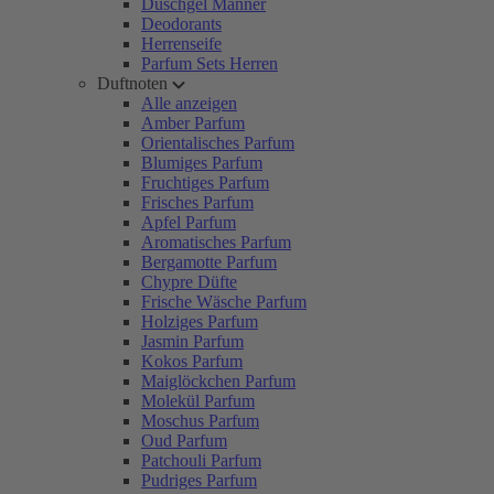
Duschgel Männer
Deodorants
Herrenseife
Parfum Sets Herren
Duftnoten
Alle anzeigen
Amber Parfum
Orientalisches Parfum
Blumiges Parfum
Fruchtiges Parfum
Frisches Parfum
Apfel Parfum
Aromatisches Parfum
Bergamotte Parfum
Chypre Düfte
Frische Wäsche Parfum
Holziges Parfum
Jasmin Parfum
Kokos Parfum
Maiglöckchen Parfum
Molekül Parfum
Moschus Parfum
Oud Parfum
Patchouli Parfum
Pudriges Parfum