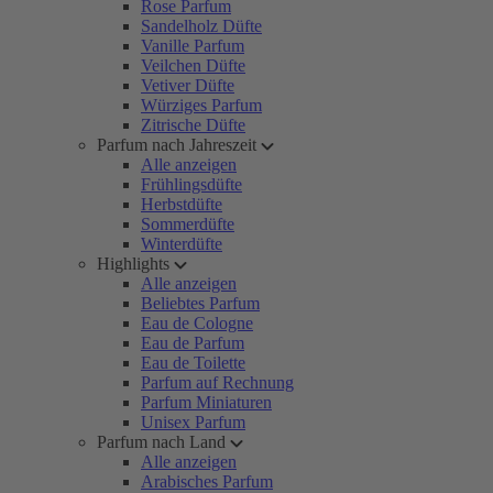
Rose Parfum
Sandelholz Düfte
Vanille Parfum
Veilchen Düfte
Vetiver Düfte
Würziges Parfum
Zitrische Düfte
Parfum nach Jahreszeit
Alle anzeigen
Frühlingsdüfte
Herbstdüfte
Sommerdüfte
Winterdüfte
Highlights
Alle anzeigen
Beliebtes Parfum
Eau de Cologne
Eau de Parfum
Eau de Toilette
Parfum auf Rechnung
Parfum Miniaturen
Unisex Parfum
Parfum nach Land
Alle anzeigen
Arabisches Parfum