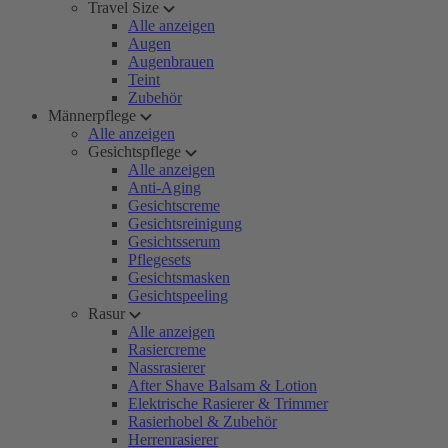
Travel Size
Alle anzeigen
Augen
Augenbrauen
Teint
Zubehör
Männerpflege
Alle anzeigen
Gesichtspflege
Alle anzeigen
Anti-Aging
Gesichtscreme
Gesichtsreinigung
Gesichtsserum
Pflegesets
Gesichtsmasken
Gesichtspeeling
Rasur
Alle anzeigen
Rasiercreme
Nassrasierer
After Shave Balsam & Lotion
Elektrische Rasierer & Trimmer
Rasierhobel & Zubehör
Herrenrasierer