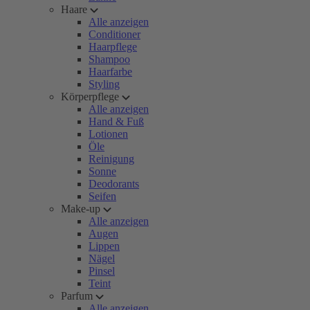
Haare
Alle anzeigen
Conditioner
Haarpflege
Shampoo
Haarfarbe
Styling
Körperpflege
Alle anzeigen
Hand & Fuß
Lotionen
Öle
Reinigung
Sonne
Deodorants
Seifen
Make-up
Alle anzeigen
Augen
Lippen
Nägel
Pinsel
Teint
Parfum
Alle anzeigen