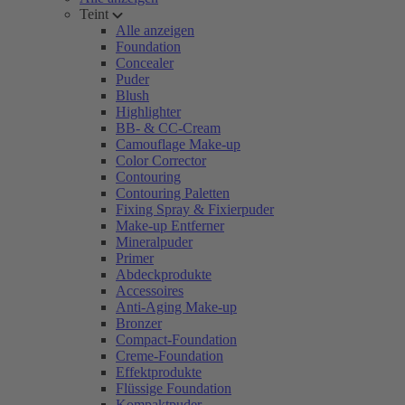
Teint
Alle anzeigen
Foundation
Concealer
Puder
Blush
Highlighter
BB- & CC-Cream
Camouflage Make-up
Color Corrector
Contouring
Contouring Paletten
Fixing Spray & Fixierpuder
Make-up Entferner
Mineralpuder
Primer
Abdeckprodukte
Accessoires
Anti-Aging Make-up
Bronzer
Compact-Foundation
Creme-Foundation
Effektprodukte
Flüssige Foundation
Kompaktpuder