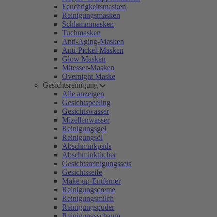
Feuchtigkeitsmasken
Reinigungsmasken
Schlammmasken
Tuchmasken
Anti-Aging-Masken
Anti-Pickel-Masken
Glow Masken
Mitesser-Masken
Overnight Maske
Gesichtsreinigung
Alle anzeigen
Gesichtspeeling
Gesichtswasser
Mizellenwasser
Reinigungsgel
Reinigungsöl
Abschminkpads
Abschminktücher
Gesichtsreinigungssets
Gesichtsseife
Make-up-Entferner
Reinigungscreme
Reinigungsmilch
Reinigungspuder
Reinigungsschaum