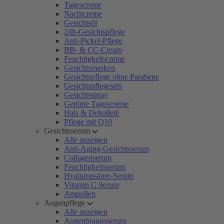
Tagescreme
Nachtcreme
Gesichtsöl
24h-Gesichtspflege
Anti-Pickel-Pflege
BB- & CC-Cream
Feuchtigkeitscreme
Gesichtsmasken
Gesichtspflege ohne Parabene
Gesichtspflegesets
Gesichtsspray
Getönte Tagescreme
Hals & Dekolleté
Pflege mit Q10
Gesichtsserum
Alle anzeigen
Anti-Aging-Gesichtsserum
Collagenserum
Feuchtigkeitsserum
Hyaluronsäure-Serum
Vitamin C Serum
Ampullen
Augenpflege
Alle anzeigen
Augenbrauenserum