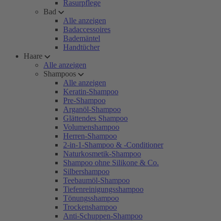
Rasurpflege
Bad
Alle anzeigen
Badaccessoires
Bademäntel
Handtücher
Haare
Alle anzeigen
Shampoos
Alle anzeigen
Keratin-Shampoo
Pre-Shampoo
Arganöl-Shampoo
Glättendes Shampoo
Volumenshampoo
Herren-Shampoo
2-in-1-Shampoo & -Conditioner
Naturkosmetik-Shampoo
Shampoo ohne Silikone & Co.
Silbershampoo
Teebaumöl-Shampoo
Tiefenreinigungsshampoo
Tönungsshampoo
Trockenshampoo
Anti-Schuppen-Shampoo