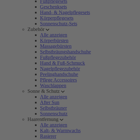
Fußpflegesets
Geschenksets
Hand- & Nagelpflegesets
Körperpflegesets
Sonnenschutz-Sets
Zubehör
Alle anzeigen
Körperbürsten
Massagebürsten
Selbstbräungshandschuhe
Fußpflegezubehör
Hand & Fuß-Schmuck
Nagelpflegezubehör
Peelinghandschuhe
Pflege Accessoires
Waschlappen
Sonne & Schutz
Alle anzeigen
After Sun
Selbstbräuner
Sonnenschutz
Haarentfernung
Alle anzeigen
Kalt- & Warmwachs
Rasierer