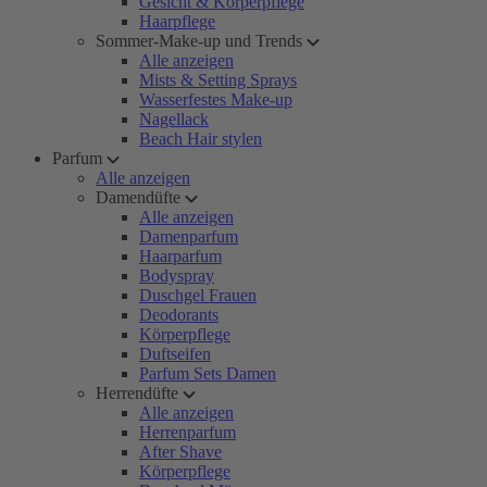
Gesicht & Körperpflege
Haarpflege
Sommer-Make-up und Trends
Alle anzeigen
Mists & Setting Sprays
Wasserfestes Make-up
Nagellack
Beach Hair stylen
Parfum
Alle anzeigen
Damendüfte
Alle anzeigen
Damenparfum
Haarparfum
Bodyspray
Duschgel Frauen
Deodorants
Körperpflege
Duftseifen
Parfum Sets Damen
Herrendüfte
Alle anzeigen
Herrenparfum
After Shave
Körperpflege