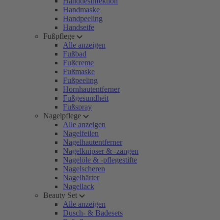
Handdesinfektion
Handmaske
Handpeeling
Handseife
Fußpflege
Alle anzeigen
Fußbad
Fußcreme
Fußmaske
Fußpeeling
Hornhautentferner
Fußgesundheit
Fußspray
Nagelpflege
Alle anzeigen
Nagelfeilen
Nagelhautentferner
Nagelknipser & -zangen
Nagelöle & -pflegestifte
Nagelscheren
Nagelhärter
Nagellack
Beauty Set
Alle anzeigen
Dusch- & Badesets