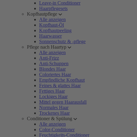
Leave-in Conditioner
Haarpflegesets
Kopfhautpflege
Alle anzeigen
Kopfhaut-Öl
Kopfhautpeeling
Haarwasser
Sonnenschutz & -pflege
Pflege nach Haartyp
Alle anzeigen
Anti-Frizz
Anti-Schuppen
Blondes Haar
Coloriertes Haar
Empfindliche Kopfhaut
Feines & glattes Haar
Fettiges Haar
Lockiges Haar
Mittel gegen Haarausfall
Normales Haar
Trockenes Haar
Conditioner & Spülung
Alle anzeigen
Color-Conditioner
Feuchtigkeits-Conditioner