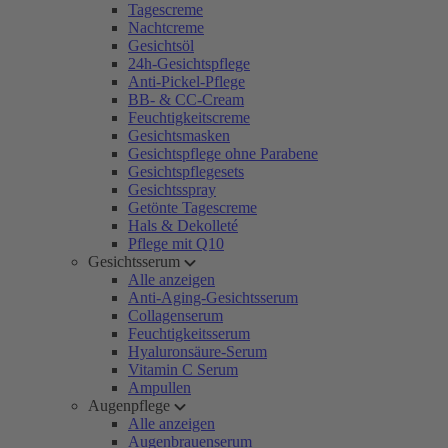
Tagescreme
Nachtcreme
Gesichtsöl
24h-Gesichtspflege
Anti-Pickel-Pflege
BB- & CC-Cream
Feuchtigkeitscreme
Gesichtsmasken
Gesichtspflege ohne Parabene
Gesichtspflegesets
Gesichtsspray
Getönte Tagescreme
Hals & Dekolleté
Pflege mit Q10
Gesichtsserum
Alle anzeigen
Anti-Aging-Gesichtsserum
Collagenserum
Feuchtigkeitsserum
Hyaluronsäure-Serum
Vitamin C Serum
Ampullen
Augenpflege
Alle anzeigen
Augenbrauenserum