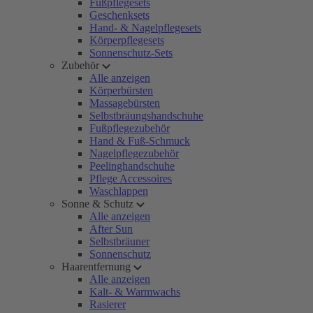
Fußpflegesets
Geschenksets
Hand- & Nagelpflegesets
Körperpflegesets
Sonnenschutz-Sets
Zubehör
Alle anzeigen
Körperbürsten
Massagebürsten
Selbstbräungshandschuhe
Fußpflegezubehör
Hand & Fuß-Schmuck
Nagelpflegezubehör
Peelinghandschuhe
Pflege Accessoires
Waschlappen
Sonne & Schutz
Alle anzeigen
After Sun
Selbstbräuner
Sonnenschutz
Haarentfernung
Alle anzeigen
Kalt- & Warmwachs
Rasierer