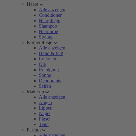
Haare
Alle anzeigen
Conditioner
Haarpflege
Shampoo
Haarfarbe
Styling
Körperpflege
Alle anzeigen
Hand & Fuß
Lotionen
Öle
Reinigung
Sonne
Deodorants
Seifen
Make-up
Alle anzeigen
Augen
Lippen
Nägel
Pinsel
Teint
Parfum
Alle anzeigen