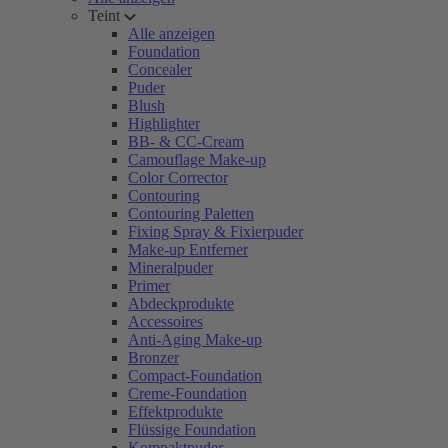
Teint
Alle anzeigen
Foundation
Concealer
Puder
Blush
Highlighter
BB- & CC-Cream
Camouflage Make-up
Color Corrector
Contouring
Contouring Paletten
Fixing Spray & Fixierpuder
Make-up Entferner
Mineralpuder
Primer
Abdeckprodukte
Accessoires
Anti-Aging Make-up
Bronzer
Compact-Foundation
Creme-Foundation
Effektprodukte
Flüssige Foundation
Kompaktpuder