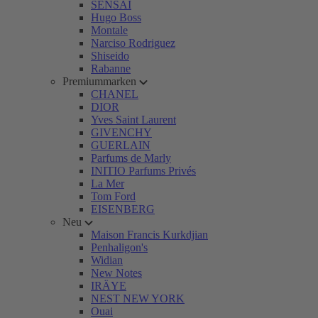
SENSAI
Hugo Boss
Montale
Narciso Rodriguez
Shiseido
Rabanne
Premiummarken
CHANEL
DIOR
Yves Saint Laurent
GIVENCHY
GUERLAIN
Parfums de Marly
INITIO Parfums Privés
La Mer
Tom Ford
EISENBERG
Neu
Maison Francis Kurkdjian
Penhaligon's
Widian
New Notes
IRÄYE
NEST NEW YORK
Ouai