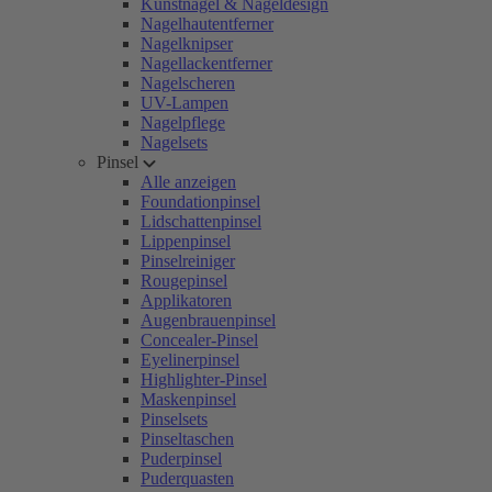
Kunstnägel & Nageldesign
Nagelhautentferner
Nagelknipser
Nagellackentferner
Nagelscheren
UV-Lampen
Nagelpflege
Nagelsets
Pinsel
Alle anzeigen
Foundationpinsel
Lidschattenpinsel
Lippenpinsel
Pinselreiniger
Rougepinsel
Applikatoren
Augenbrauenpinsel
Concealer-Pinsel
Eyelinerpinsel
Highlighter-Pinsel
Maskenpinsel
Pinselsets
Pinseltaschen
Puderpinsel
Puderquasten