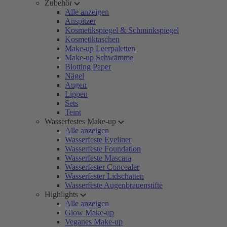
Zubehör
Alle anzeigen
Anspitzer
Kosmetikspiegel & Schminkspiegel
Kosmetiktaschen
Make-up Leerpaletten
Make-up Schwämme
Blotting Paper
Nägel
Augen
Lippen
Sets
Teint
Wasserfestes Make-up
Alle anzeigen
Wasserfeste Eyeliner
Wasserfeste Foundation
Wasserfeste Mascara
Wasserfester Concealer
Wasserfester Lidschatten
Wasserfeste Augenbrauenstifte
Highlights
Alle anzeigen
Glow Make-up
Veganes Make-up