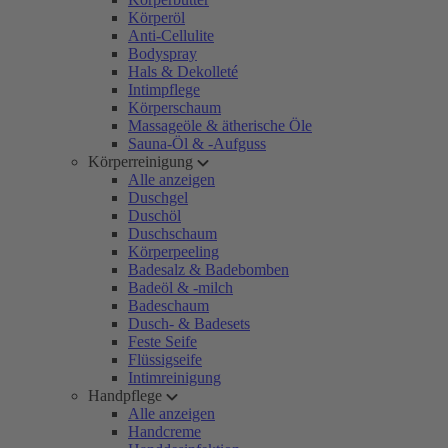
Körperöl
Anti-Cellulite
Bodyspray
Hals & Dekolleté
Intimpflege
Körperschaum
Massageöle & ätherische Öle
Sauna-Öl & -Aufguss
Körperreinigung
Alle anzeigen
Duschgel
Duschöl
Duschschaum
Körperpeeling
Badesalz & Badebomben
Badeöl & -milch
Badeschaum
Dusch- & Badesets
Feste Seife
Flüssigseife
Intimreinigung
Handpflege
Alle anzeigen
Handcreme