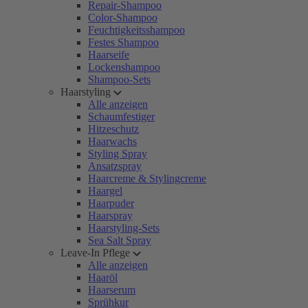
Repair-Shampoo
Color-Shampoo
Feuchtigkeitsshampoo
Festes Shampoo
Haarseife
Lockenshampoo
Shampoo-Sets
Haarstyling
Alle anzeigen
Schaumfestiger
Hitzeschutz
Haarwachs
Styling Spray
Ansatzspray
Haarcreme & Stylingcreme
Haargel
Haarpuder
Haarspray
Haarstyling-Sets
Sea Salt Spray
Leave-In Pflege
Alle anzeigen
Haaröl
Haarserum
Sprühkur