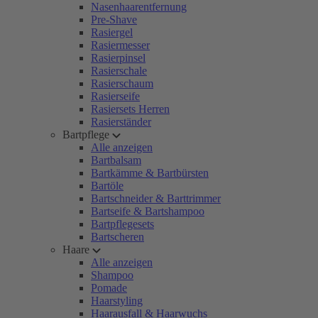
Nasenhaarentfernung
Pre-Shave
Rasiergel
Rasiermesser
Rasierpinsel
Rasierschale
Rasierschaum
Rasierseife
Rasiersets Herren
Rasierständer
Bartpflege
Alle anzeigen
Bartbalsam
Bartkämme & Bartbürsten
Bartöle
Bartschneider & Barttrimmer
Bartseife & Bartshampoo
Bartpflegesets
Bartscheren
Haare
Alle anzeigen
Shampoo
Pomade
Haarstyling
Haarausfall & Haarwuchs