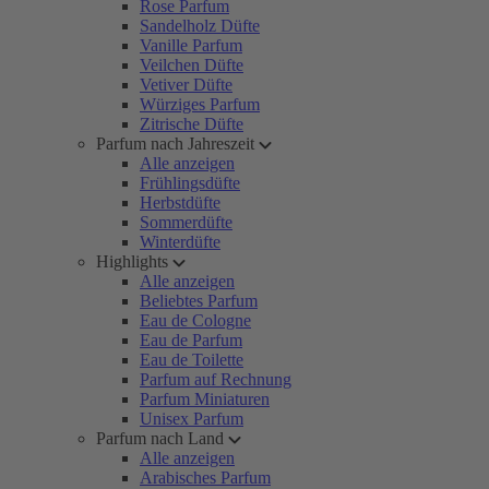
Rose Parfum
Sandelholz Düfte
Vanille Parfum
Veilchen Düfte
Vetiver Düfte
Würziges Parfum
Zitrische Düfte
Parfum nach Jahreszeit
Alle anzeigen
Frühlingsdüfte
Herbstdüfte
Sommerdüfte
Winterdüfte
Highlights
Alle anzeigen
Beliebtes Parfum
Eau de Cologne
Eau de Parfum
Eau de Toilette
Parfum auf Rechnung
Parfum Miniaturen
Unisex Parfum
Parfum nach Land
Alle anzeigen
Arabisches Parfum