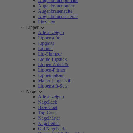
Augenbrauenpomade
Augenbrauenpuder
Augenbrauenstifte
Augenbrauenscheren
Pinzetten
Lippen
Alle anzeigen
Lippenstifte
Lipgloss
Lipliner
Lip-Plumper
Liquid Lipstick
Lippen Zubehör
Lippen-Primer
Lippenbalsam
Matter Lippenstift
Lippenstift-Sets
Nägel
Alle anzeigen
Nagellack
Base Coat
Top Coat
Nagelhärter
Nagelfeilen
Gel Nagellack