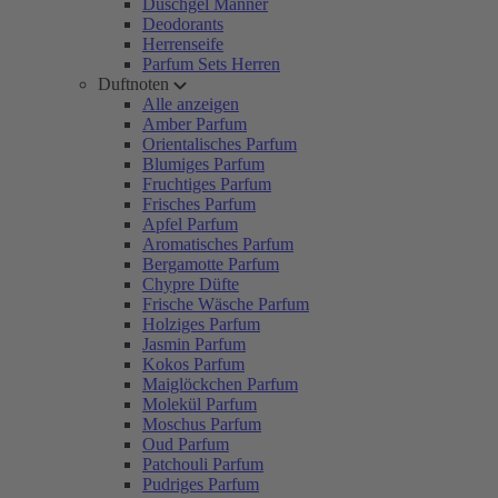
Duschgel Männer
Deodorants
Herrenseife
Parfum Sets Herren
Duftnoten
Alle anzeigen
Amber Parfum
Orientalisches Parfum
Blumiges Parfum
Fruchtiges Parfum
Frisches Parfum
Apfel Parfum
Aromatisches Parfum
Bergamotte Parfum
Chypre Düfte
Frische Wäsche Parfum
Holziges Parfum
Jasmin Parfum
Kokos Parfum
Maiglöckchen Parfum
Molekül Parfum
Moschus Parfum
Oud Parfum
Patchouli Parfum
Pudriges Parfum