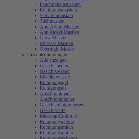
Feuchtigkeitsmasken
Reinigungsmasken
Schlammmasken
Tuchmasken
Anti-Aging-Masken
Anti-Pickel-Masken
Glow Masken
Mitesser-Masken
Overnight Maske
Gesichtsreinigung
Alle anzeigen
Gesichtspeeling
Gesichtswasser
Mizellenwasser
Reinigungsgel
Reinigungsöl
Abschminkpads
Abschminktücher
Gesichtsreinigungssets
Gesichtsseife
Make-up-Entferner
Reinigungscreme
Reinigungsmilch
Reinigungspuder
Reinigungsschaum