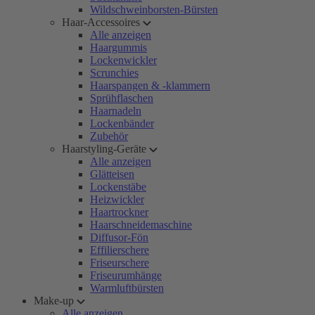
Wildschweinborsten-Bürsten
Haar-Accessoires
Alle anzeigen
Haargummis
Lockenwickler
Scrunchies
Haarspangen & -klammern
Sprühflaschen
Haarnadeln
Lockenbänder
Zubehör
Haarstyling-Geräte
Alle anzeigen
Glätteisen
Lockenstäbe
Heizwickler
Haartrockner
Haarschneidemaschine
Diffusor-Fön
Effilierschere
Friseurschere
Friseurumhänge
Warmluftbürsten
Make-up
Alle anzeigen