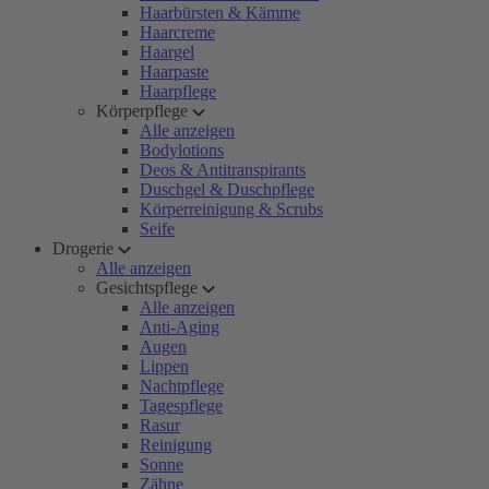
Haarbürsten & Kämme
Haarcreme
Haargel
Haarpaste
Haarpflege
Körperpflege
Alle anzeigen
Bodylotions
Deos & Antitranspirants
Duschgel & Duschpflege
Körperreinigung & Scrubs
Seife
Drogerie
Alle anzeigen
Gesichtspflege
Alle anzeigen
Anti-Aging
Augen
Lippen
Nachtpflege
Tagespflege
Rasur
Reinigung
Sonne
Zähne