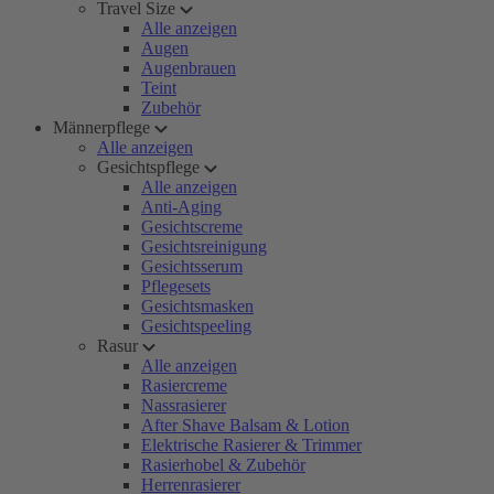
Travel Size
Alle anzeigen
Augen
Augenbrauen
Teint
Zubehör
Männerpflege
Alle anzeigen
Gesichtspflege
Alle anzeigen
Anti-Aging
Gesichtscreme
Gesichtsreinigung
Gesichtsserum
Pflegesets
Gesichtsmasken
Gesichtspeeling
Rasur
Alle anzeigen
Rasiercreme
Nassrasierer
After Shave Balsam & Lotion
Elektrische Rasierer & Trimmer
Rasierhobel & Zubehör
Herrenrasierer