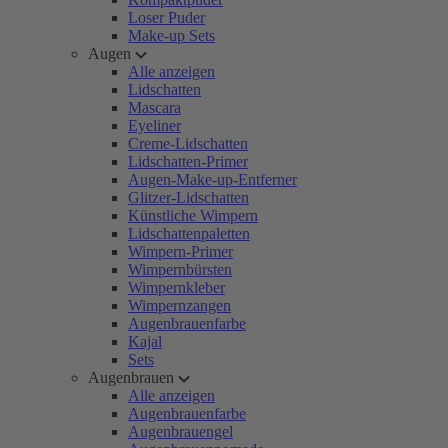
Loser Puder
Make-up Sets
Augen
Alle anzeigen
Lidschatten
Mascara
Eyeliner
Creme-Lidschatten
Lidschatten-Primer
Augen-Make-up-Entferner
Glitzer-Lidschatten
Künstliche Wimpern
Lidschattenpaletten
Wimpern-Primer
Wimpernbürsten
Wimpernkleber
Wimpernzangen
Augenbrauenfarbe
Kajal
Sets
Augenbrauen
Alle anzeigen
Augenbrauenfarbe
Augenbrauengel