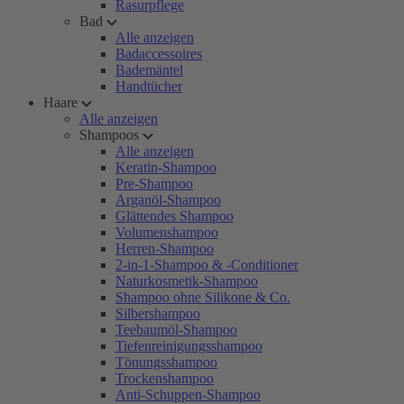
Rasurpflege
Bad
Alle anzeigen
Badaccessoires
Bademäntel
Handtücher
Haare
Alle anzeigen
Shampoos
Alle anzeigen
Keratin-Shampoo
Pre-Shampoo
Arganöl-Shampoo
Glättendes Shampoo
Volumenshampoo
Herren-Shampoo
2-in-1-Shampoo & -Conditioner
Naturkosmetik-Shampoo
Shampoo ohne Silikone & Co.
Silbershampoo
Teebaumöl-Shampoo
Tiefenreinigungsshampoo
Tönungsshampoo
Trockenshampoo
Anti-Schuppen-Shampoo