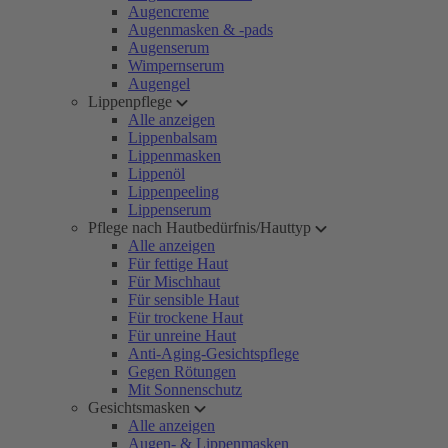
Augencreme
Augenmasken & -pads
Augenserum
Wimpernserum
Augengel
Lippenpflege
Alle anzeigen
Lippenbalsam
Lippenmasken
Lippenöl
Lippenpeeling
Lippenserum
Pflege nach Hautbedürfnis/Hauttyp
Alle anzeigen
Für fettige Haut
Für Mischhaut
Für sensible Haut
Für trockene Haut
Für unreine Haut
Anti-Aging-Gesichtspflege
Gegen Rötungen
Mit Sonnenschutz
Gesichtsmasken
Alle anzeigen
Augen- & Lippenmasken