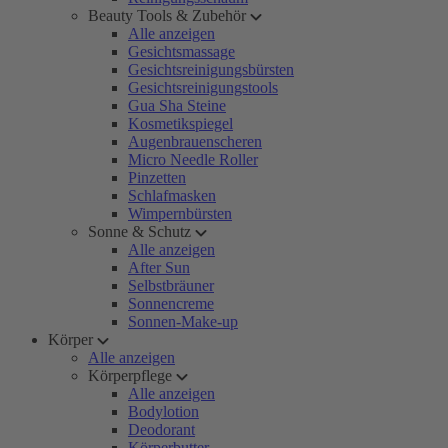
Beauty Tools & Zubehör
Alle anzeigen
Gesichtsmassage
Gesichtsreinigungsbürsten
Gesichtsreinigungstools
Gua Sha Steine
Kosmetikspiegel
Augenbrauenscheren
Micro Needle Roller
Pinzetten
Schlafmasken
Wimpernbürsten
Sonne & Schutz
Alle anzeigen
After Sun
Selbstbräuner
Sonnencreme
Sonnen-Make-up
Körper
Alle anzeigen
Körperpflege
Alle anzeigen
Bodylotion
Deodorant
Körperbutter