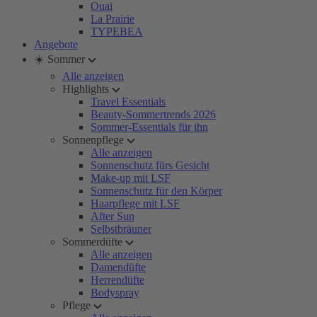
Ouai
La Prairie
TYPEBEA
Angebote
☀️ Sommer
Alle anzeigen
Highlights
Travel Essentials
Beauty-Sommertrends 2026
Sommer-Essentials für ihn
Sonnenpflege
Alle anzeigen
Sonnenschutz fürs Gesicht
Make-up mit LSF
Sonnenschutz für den Körper
Haarpflege mit LSF
After Sun
Selbstbräuner
Sommerdüfte
Alle anzeigen
Damendüfte
Herrendüfte
Bodyspray
Pflege