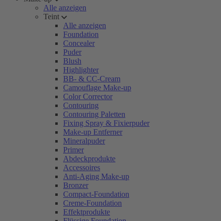
Alle anzeigen
Teint
Alle anzeigen
Foundation
Concealer
Puder
Blush
Highlighter
BB- & CC-Cream
Camouflage Make-up
Color Corrector
Contouring
Contouring Paletten
Fixing Spray & Fixierpuder
Make-up Entferner
Mineralpuder
Primer
Abdeckprodukte
Accessoires
Anti-Aging Make-up
Bronzer
Compact-Foundation
Creme-Foundation
Effektprodukte
Flüssige Foundation