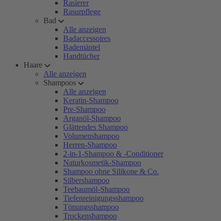
Rasierer
Rasurpflege
Bad
Alle anzeigen
Badaccessoires
Bademäntel
Handtücher
Haare
Alle anzeigen
Shampoos
Alle anzeigen
Keratin-Shampoo
Pre-Shampoo
Arganöl-Shampoo
Glättendes Shampoo
Volumenshampoo
Herren-Shampoo
2-in-1-Shampoo & -Conditioner
Naturkosmetik-Shampoo
Shampoo ohne Silikone & Co.
Silbershampoo
Teebaumöl-Shampoo
Tiefenreinigungsshampoo
Tönungsshampoo
Trockenshampoo