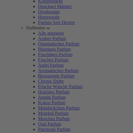
Körperpflege
Duschgel Männer
Deodorants
Herrenseife
Parfum Sets Herren
Duftnoten
Alle anzeigen
Amber Parfum
Orientalisches Parfum
Blumiges Parfum
Fruchtiges Parfum
Frisches Parfum
Apfel Parfum
Aromatisches Parfum
Bergamotte Parfum
Chypre Düfte
Frische Wäsche Parfum
Holziges Parfum
Jasmin Parfum
Kokos Parfum
Maiglöckchen Parfum
Molekül Parfum
Moschus Parfum
Oud Parfum
Patchouli Parfum