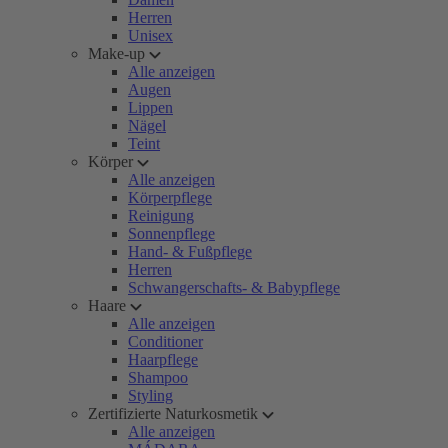
Herren
Unisex
Make-up
Alle anzeigen
Augen
Lippen
Nägel
Teint
Körper
Alle anzeigen
Körperpflege
Reinigung
Sonnenpflege
Hand- & Fußpflege
Herren
Schwangerschafts- & Babypflege
Haare
Alle anzeigen
Conditioner
Haarpflege
Shampoo
Styling
Zertifizierte Naturkosmetik
Alle anzeigen