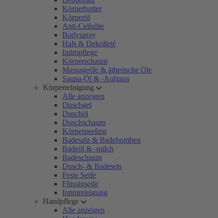
Körperbutter
Körperöl
Anti-Cellulite
Bodyspray
Hals & Dekolleté
Intimpflege
Körperschaum
Massageöle & ätherische Öle
Sauna-Öl & -Aufguss
Körperreinigung
Alle anzeigen
Duschgel
Duschöl
Duschschaum
Körperpeeling
Badesalz & Badebomben
Badeöl & -milch
Badeschaum
Dusch- & Badesets
Feste Seife
Flüssigseife
Intimreinigung
Handpflege
Alle anzeigen