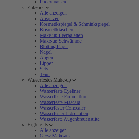
Puderquasten
Zubehör
Alle anzeigen
Anspitzer
Kosmetikspiegel & Schminkspiegel
Kosmetiktaschen
Make-up Leerpaletten
Make-up Schwämme
Blotting Paper
Nägel
Augen
Lippen
Sets
Teint
Wasserfestes Make-up
Alle anzeigen
Wasserfeste Eyeliner
Wasserfeste Foundation
Wasserfeste Mascara
Wasserfester Concealer
Wasserfester Lidschatten
Wasserfeste Augenbrauenstifte
Highlights
Alle anzeigen
Glow Make-up