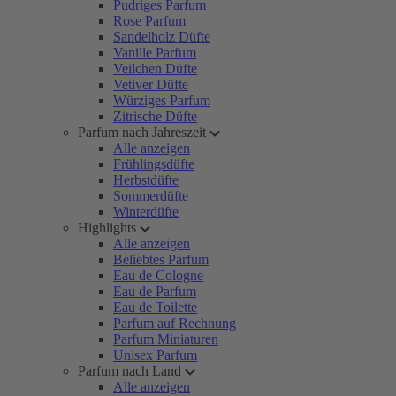
Pudriges Parfum
Rose Parfum
Sandelholz Düfte
Vanille Parfum
Veilchen Düfte
Vetiver Düfte
Würziges Parfum
Zitrische Düfte
Parfum nach Jahreszeit
Alle anzeigen
Frühlingsdüfte
Herbstdüfte
Sommerdüfte
Winterdüfte
Highlights
Alle anzeigen
Beliebtes Parfum
Eau de Cologne
Eau de Parfum
Eau de Toilette
Parfum auf Rechnung
Parfum Miniaturen
Unisex Parfum
Parfum nach Land
Alle anzeigen