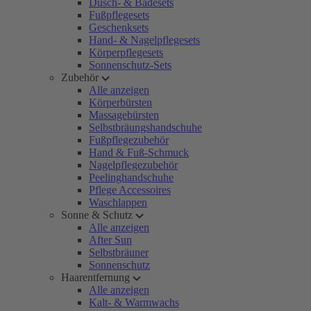
Dusch- & Badesets
Fußpflegesets
Geschenksets
Hand- & Nagelpflegesets
Körperpflegesets
Sonnenschutz-Sets
Zubehör
Alle anzeigen
Körperbürsten
Massagebürsten
Selbstbräungshandschuhe
Fußpflegezubehör
Hand & Fuß-Schmuck
Nagelpflegezubehör
Peelinghandschuhe
Pflege Accessoires
Waschlappen
Sonne & Schutz
Alle anzeigen
After Sun
Selbstbräuner
Sonnenschutz
Haarentfernung
Alle anzeigen
Kalt- & Warmwachs