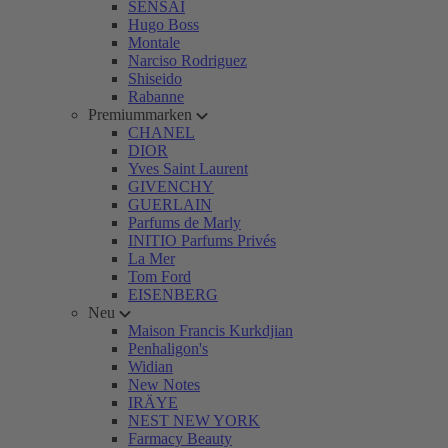
SENSAI
Hugo Boss
Montale
Narciso Rodriguez
Shiseido
Rabanne
Premiummarken
CHANEL
DIOR
Yves Saint Laurent
GIVENCHY
GUERLAIN
Parfums de Marly
INITIO Parfums Privés
La Mer
Tom Ford
EISENBERG
Neu
Maison Francis Kurkdjian
Penhaligon's
Widian
New Notes
IRÄYE
NEST NEW YORK
Farmacy Beauty