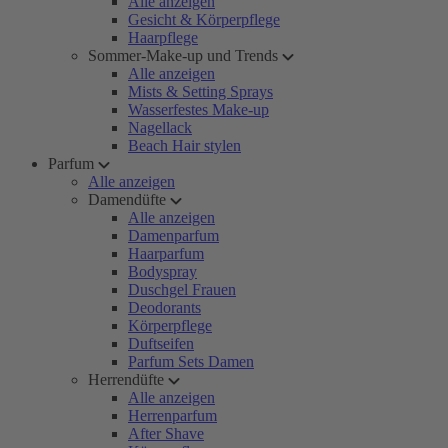
Alle anzeigen
Gesicht & Körperpflege
Haarpflege
Sommer-Make-up und Trends
Alle anzeigen
Mists & Setting Sprays
Wasserfestes Make-up
Nagellack
Beach Hair stylen
Parfum
Alle anzeigen
Damendüfte
Alle anzeigen
Damenparfum
Haarparfum
Bodyspray
Duschgel Frauen
Deodorants
Körperpflege
Duftseifen
Parfum Sets Damen
Herrendüfte
Alle anzeigen
Herrenparfum
After Shave