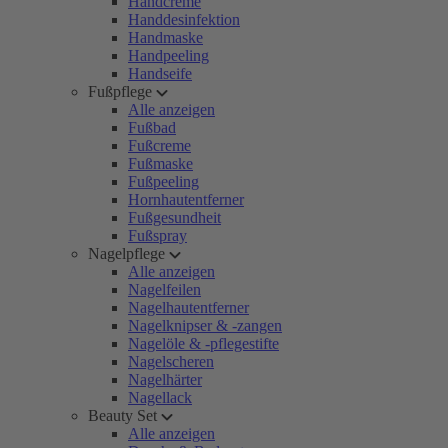
Handcreme
Handdesinfektion
Handmaske
Handpeeling
Handseife
Fußpflege
Alle anzeigen
Fußbad
Fußcreme
Fußmaske
Fußpeeling
Hornhautentferner
Fußgesundheit
Fußspray
Nagelpflege
Alle anzeigen
Nagelfeilen
Nagelhautentferner
Nagelknipser & -zangen
Nagelöle & -pflegestifte
Nagelscheren
Nagelhärter
Nagellack
Beauty Set
Alle anzeigen