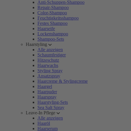
Anti-Schuppen-Shampoo
Repair-Shampoo
Color-Shampoo
Feuchtigkeitsshampoo
Festes Shampoo
Haarseife
Lockenshampoo
Shampoo-Sets
Haarstyling
Alle anzeigen
Schaumfestiger
Hitzeschutz
Haarwachs
Styling Spray
Ansatzspray
Haarcreme & Stylingcreme
Haargel
Haarpuder
Haarspray
Haarstyling-Sets
Sea Salt Spray
Leave-In Pflege
Alle anzeigen
Haaröl
Haarserum