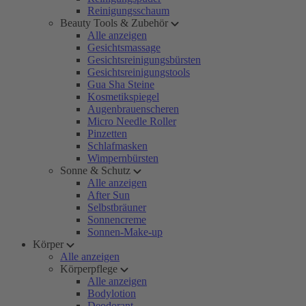
Reinigungsschaum
Beauty Tools & Zubehör
Alle anzeigen
Gesichtsmassage
Gesichtsreinigungsbürsten
Gesichtsreinigungstools
Gua Sha Steine
Kosmetikspiegel
Augenbrauenscheren
Micro Needle Roller
Pinzetten
Schlafmasken
Wimpernbürsten
Sonne & Schutz
Alle anzeigen
After Sun
Selbstbräuner
Sonnencreme
Sonnen-Make-up
Körper
Alle anzeigen
Körperpflege
Alle anzeigen
Bodylotion
Deodorant