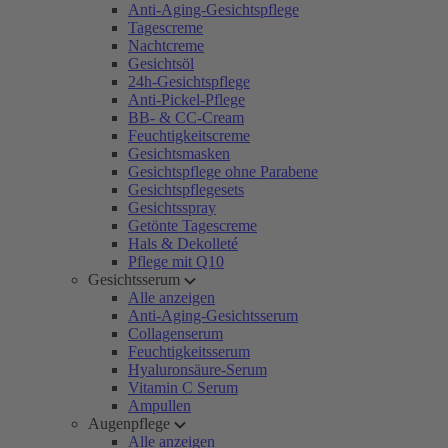
Anti-Aging-Gesichtspflege
Tagescreme
Nachtcreme
Gesichtsöl
24h-Gesichtspflege
Anti-Pickel-Pflege
BB- & CC-Cream
Feuchtigkeitscreme
Gesichtsmasken
Gesichtspflege ohne Parabene
Gesichtspflegesets
Gesichtsspray
Getönte Tagescreme
Hals & Dekolleté
Pflege mit Q10
Gesichtsserum
Alle anzeigen
Anti-Aging-Gesichtsserum
Collagenserum
Feuchtigkeitsserum
Hyaluronsäure-Serum
Vitamin C Serum
Ampullen
Augenpflege
Alle anzeigen