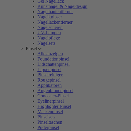
Gel Nagellack
Kunstnägel & Nageldesign
Nagelhautentferner
Nagelknipser
Nagellackentferner
Nagelscheren
UV-Lampen
Nagelpflege
Nagelsets
Pinsel
Alle anzeigen
Foundationpinsel
Lidschattenpinsel
Lippenpinsel
Pinselreiniger
Rougepinsel
Applikatoren
Augenbrauenpinsel
Concealer-Pinsel
Eyelinerpinsel
Highlighter-Pinsel
Maskenpinsel
Pinselsets
Pinseltaschen
Puderpinsel