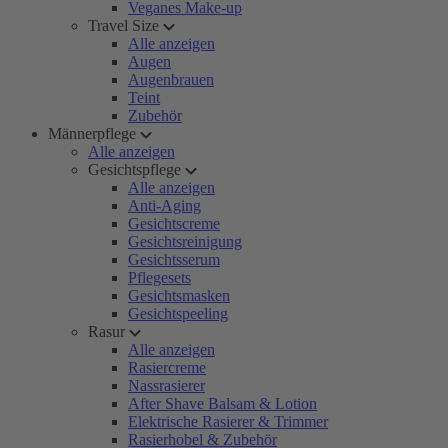
Veganes Make-up
Travel Size
Alle anzeigen
Augen
Augenbrauen
Teint
Zubehör
Männerpflege
Alle anzeigen
Gesichtspflege
Alle anzeigen
Anti-Aging
Gesichtscreme
Gesichtsreinigung
Gesichtsserum
Pflegesets
Gesichtsmasken
Gesichtspeeling
Rasur
Alle anzeigen
Rasiercreme
Nassrasierer
After Shave Balsam & Lotion
Elektrische Rasierer & Trimmer
Rasierhobel & Zubehör