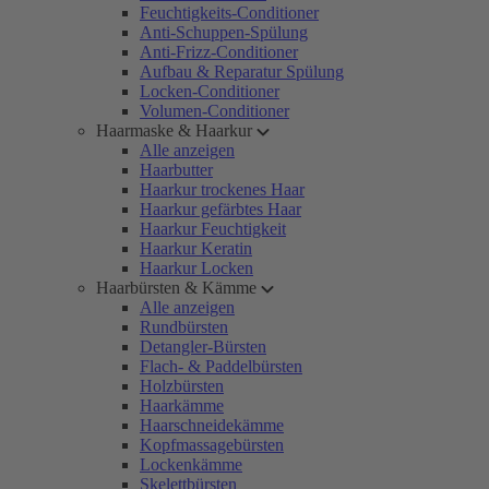
Feuchtigkeits-Conditioner
Anti-Schuppen-Spülung
Anti-Frizz-Conditioner
Aufbau & Reparatur Spülung
Locken-Conditioner
Volumen-Conditioner
Haarmaske & Haarkur
Alle anzeigen
Haarbutter
Haarkur trockenes Haar
Haarkur gefärbtes Haar
Haarkur Feuchtigkeit
Haarkur Keratin
Haarkur Locken
Haarbürsten & Kämme
Alle anzeigen
Rundbürsten
Detangler-Bürsten
Flach- & Paddelbürsten
Holzbürsten
Haarkämme
Haarschneidekämme
Kopfmassagebürsten
Lockenkämme
Skelettbürsten