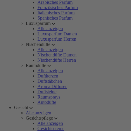
Arabisches Parfum
Französisches Parfum
Italienisches Parfum
Spanisches Parfum
Luxusparfum
Alle anzeigen
Luxusparfum Damen
Luxusparfum Herren
Nischendüfte
Alle anzeigen
Nischendüfte Damen
Nischendüfte Herren
Raumdüfte
Alle anzeigen
Duftkerzen
Duftstäbchen
Aroma Diffuser
Duftsteine
Raumsprays
Autodüfte
Gesicht
Alle anzeigen
Gesichtspflege
Alle anzeigen
Gesichtscreme