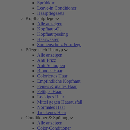
Sprühkur
Leave-in Conditioner
Haarpflegesets
Kopfhautpflege
Alle anzeigen
Kopfhaut-Öl
Kopfhautpeeling
Haarwasser
Sonnenschutz & -pflege
Pflege nach Haartyp
Alle anzeigen
Anti-Frizz
Anti-Schuppen
Blondes Haar
Coloriertes Haar
Empfindliche Kopfhaut
Feines & glattes Haar
Fettiges Haar
Lockiges Haar
Mittel gegen Haarausfall
Normales Haar
Trockenes Haar
Conditioner & Spülung
Alle anzeigen
Color-Conditioner