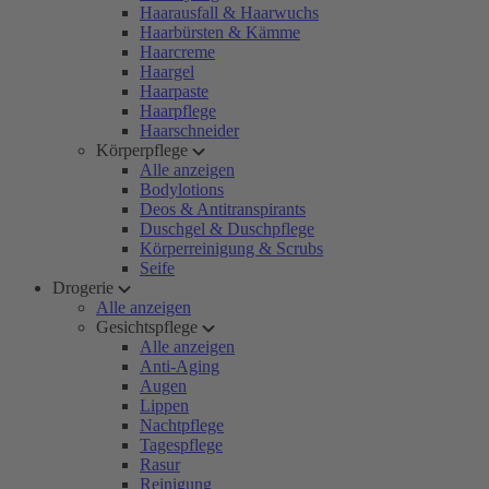
Haarausfall & Haarwuchs
Haarbürsten & Kämme
Haarcreme
Haargel
Haarpaste
Haarpflege
Haarschneider
Körperpflege
Alle anzeigen
Bodylotions
Deos & Antitranspirants
Duschgel & Duschpflege
Körperreinigung & Scrubs
Seife
Drogerie
Alle anzeigen
Gesichtspflege
Alle anzeigen
Anti-Aging
Augen
Lippen
Nachtpflege
Tagespflege
Rasur
Reinigung