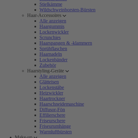
Stielkämme
Wildschweinborsten-Bürsten
Haar-Accessoires
Alle anzeigen
Haargummis
Lockenwickler
Scrunchies
Haarspangen & -klammern
Sprühflaschen
Haarnadeln
Lockenbänder
Zubehör
Haarstyling-Geräte
Alle anzeigen
Glätteisen
Lockenstäbe
Heizwickler
Haartrockner
Haarschneidemaschine
Diffusor-Fön
Effilierschere
Friseurschere
Friseurumhänge
Warmluftbürsten
Make-up