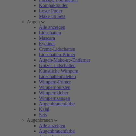
Kompaktpuder
Loser Puder
Make-up Sets
Augen
Alle anzeigen
Lidschatten
Mascara
Eyeliner
Creme-Lidschatten
Lidschatten-Primer
Augen-Make-up-Entferner
Glitzer-Lidschatten
Künstliche Wimpern
Lidschattenpaletten
Wimpern-Primer
Wimpernbürsten
Wimpernkleber
Wimpernzangen
Augenbrauenfarbe
Kajal
Sets
Augenbrauen
Alle anzeigen
Augenbrauenfarbe