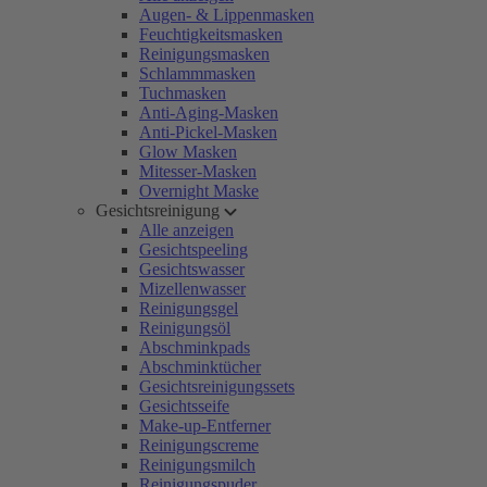
Augen- & Lippenmasken
Feuchtigkeitsmasken
Reinigungsmasken
Schlammmasken
Tuchmasken
Anti-Aging-Masken
Anti-Pickel-Masken
Glow Masken
Mitesser-Masken
Overnight Maske
Gesichtsreinigung
Alle anzeigen
Gesichtspeeling
Gesichtswasser
Mizellenwasser
Reinigungsgel
Reinigungsöl
Abschminkpads
Abschminktücher
Gesichtsreinigungssets
Gesichtsseife
Make-up-Entferner
Reinigungscreme
Reinigungsmilch
Reinigungspuder