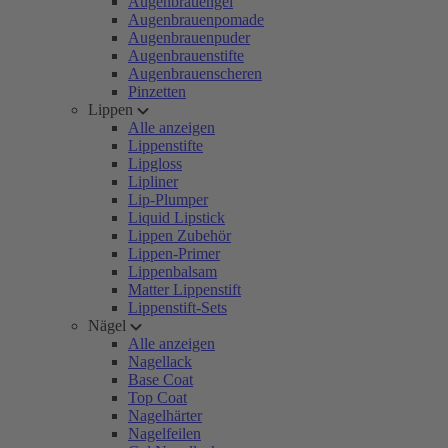
Augenbrauengel
Augenbrauenpomade
Augenbrauenpuder
Augenbrauenstifte
Augenbrauenscheren
Pinzetten
Lippen
Alle anzeigen
Lippenstifte
Lipgloss
Lipliner
Lip-Plumper
Liquid Lipstick
Lippen Zubehör
Lippen-Primer
Lippenbalsam
Matter Lippenstift
Lippenstift-Sets
Nägel
Alle anzeigen
Nagellack
Base Coat
Top Coat
Nagelhärter
Nagelfeilen