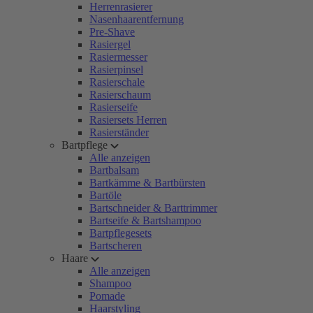
Herrenrasierer
Nasenhaarentfernung
Pre-Shave
Rasiergel
Rasiermesser
Rasierpinsel
Rasierschale
Rasierschaum
Rasierseife
Rasiersets Herren
Rasierständer
Bartpflege
Alle anzeigen
Bartbalsam
Bartkämme & Bartbürsten
Bartöle
Bartschneider & Barttrimmer
Bartseife & Bartshampoo
Bartpflegesets
Bartscheren
Haare
Alle anzeigen
Shampoo
Pomade
Haarstyling