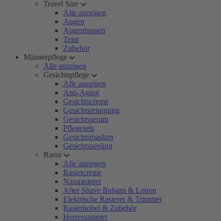
Travel Size
Alle anzeigen
Augen
Augenbrauen
Teint
Zubehör
Männerpflege
Alle anzeigen
Gesichtspflege
Alle anzeigen
Anti-Aging
Gesichtscreme
Gesichtsreinigung
Gesichtsserum
Pflegesets
Gesichtsmasken
Gesichtspeeling
Rasur
Alle anzeigen
Rasiercreme
Nassrasierer
After Shave Balsam & Lotion
Elektrische Rasierer & Trimmer
Rasierhobel & Zubehör
Herrenrasierer