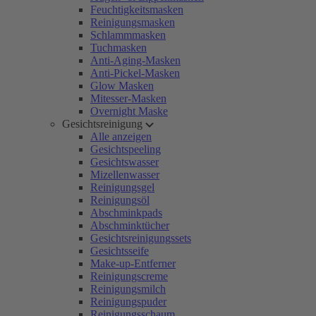
Feuchtigkeitsmasken
Reinigungsmasken
Schlammmasken
Tuchmasken
Anti-Aging-Masken
Anti-Pickel-Masken
Glow Masken
Mitesser-Masken
Overnight Maske
Gesichtsreinigung
Alle anzeigen
Gesichtspeeling
Gesichtswasser
Mizellenwasser
Reinigungsgel
Reinigungsöl
Abschminkpads
Abschminktücher
Gesichtsreinigungssets
Gesichtsseife
Make-up-Entferner
Reinigungscreme
Reinigungsmilch
Reinigungspuder
Reinigungsschaum