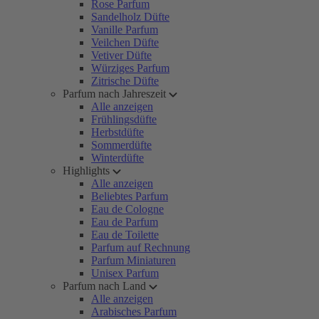
Rose Parfum
Sandelholz Düfte
Vanille Parfum
Veilchen Düfte
Vetiver Düfte
Würziges Parfum
Zitrische Düfte
Parfum nach Jahreszeit
Alle anzeigen
Frühlingsdüfte
Herbstdüfte
Sommerdüfte
Winterdüfte
Highlights
Alle anzeigen
Beliebtes Parfum
Eau de Cologne
Eau de Parfum
Eau de Toilette
Parfum auf Rechnung
Parfum Miniaturen
Unisex Parfum
Parfum nach Land
Alle anzeigen
Arabisches Parfum