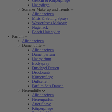
Gesicht & Körperpflege
Haarpflege
Sommer-Make-up und Trends
Alle anzeigen
Mists & Setting Sprays
Wasserfestes Make-up
Nagellack
Beach Hair stylen
Parfum
Alle anzeigen
Damendüfte
Alle anzeigen
Damenparfum
Haarparfum
Bodyspray
Duschgel Frauen
Deodorants
Körperpflege
Duftseifen
Parfum Sets Damen
Herrendüfte
Alle anzeigen
Herrenparfum
After Shave
Körperpflege