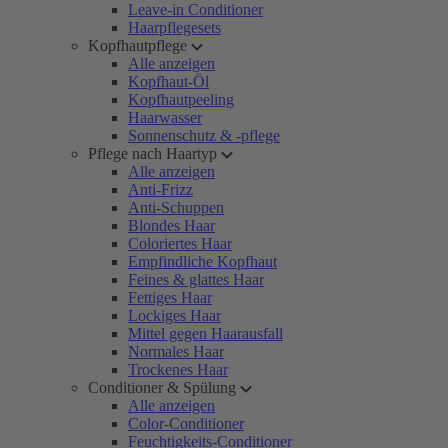
Leave-in Conditioner
Haarpflegesets
Kopfhautpflege
Alle anzeigen
Kopfhaut-Öl
Kopfhautpeeling
Haarwasser
Sonnenschutz & -pflege
Pflege nach Haartyp
Alle anzeigen
Anti-Frizz
Anti-Schuppen
Blondes Haar
Coloriertes Haar
Empfindliche Kopfhaut
Feines & glattes Haar
Fettiges Haar
Lockiges Haar
Mittel gegen Haarausfall
Normales Haar
Trockenes Haar
Conditioner & Spülung
Alle anzeigen
Color-Conditioner
Feuchtigkeits-Conditioner