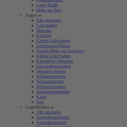
Loser Puder
Make-up Sets
Augen
Alle anzeigen
Lidschatten
Mascara
Eyeliner
Creme-Lidschatten
Lidschatten-Primer
Augen-Make-up-Entferner
Glitzer-Lidschatten
Künstliche Wimpern
Lidschattenpaletten
Wimpern-Primer
Wimpernbürsten
Wimpernkleber
Wimpernzangen
Augenbrauenfarbe
Kajal
Sets
Augenbrauen
Alle anzeigen
Augenbrauenfarbe
Augenbrauengel