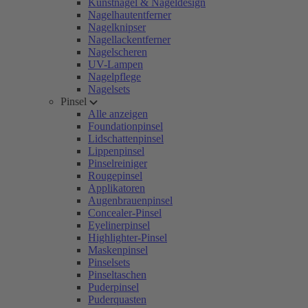
Kunstnägel & Nageldesign
Nagelhautentferner
Nagelknipser
Nagellackentferner
Nagelscheren
UV-Lampen
Nagelpflege
Nagelsets
Pinsel
Alle anzeigen
Foundationpinsel
Lidschattenpinsel
Lippenpinsel
Pinselreiniger
Rougepinsel
Applikatoren
Augenbrauenpinsel
Concealer-Pinsel
Eyelinerpinsel
Highlighter-Pinsel
Maskenpinsel
Pinselsets
Pinseltaschen
Puderpinsel
Puderquasten