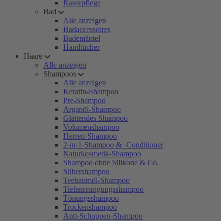
Rasurpflege
Bad
Alle anzeigen
Badaccessoires
Bademäntel
Handtücher
Haare
Alle anzeigen
Shampoos
Alle anzeigen
Keratin-Shampoo
Pre-Shampoo
Arganöl-Shampoo
Glättendes Shampoo
Volumenshampoo
Herren-Shampoo
2-in-1-Shampoo & -Conditioner
Naturkosmetik-Shampoo
Shampoo ohne Silikone & Co.
Silbershampoo
Teebaumöl-Shampoo
Tiefenreinigungsshampoo
Tönungsshampoo
Trockenshampoo
Anti-Schuppen-Shampoo