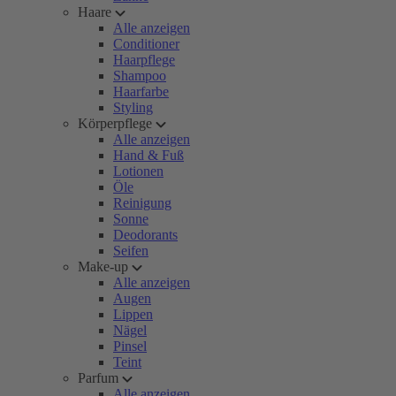
Haare
Alle anzeigen
Conditioner
Haarpflege
Shampoo
Haarfarbe
Styling
Körperpflege
Alle anzeigen
Hand & Fuß
Lotionen
Öle
Reinigung
Sonne
Deodorants
Seifen
Make-up
Alle anzeigen
Augen
Lippen
Nägel
Pinsel
Teint
Parfum
Alle anzeigen