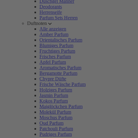
Duschgel Männer
Deodorants
Herrenseife
Parfum Sets Herren
Duftnoten
Alle anzeigen
Amber Parfum
Orientalisches Parfum
Blumiges Parfum
Fruchtiges Parfum
Frisches Parfum
Apfel Parfum
Aromatisches Parfum
Bergamotte Parfum
Chypre Düfte
Frische Wäsche Parfum
Holziges Parfum
Jasmin Parfum
Kokos Parfum
Maiglöckchen Parfum
Molekül Parfum
Moschus Parfum
Oud Parfum
Patchouli Parfum
Pudriges Parfum