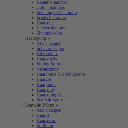
Repair-Shampoo
Color-Shampoo
Feuchtigkeitsshampoo
Festes Shampoo
Haarseife
Lockenshampoo
Shampoo-Sets
Haarstyling
Alle anzeigen
Schaumfestiger
Hitzeschutz
Haarwachs
Styling Spray
Ansatzspray
Haarcreme & Stylingcreme
Haargel
Haarpuder
Haarspray
Haarstyling-Sets
Sea Salt Spray
Leave-In Pflege
Alle anzeigen
Haaröl
Haarserum
Sprühkur