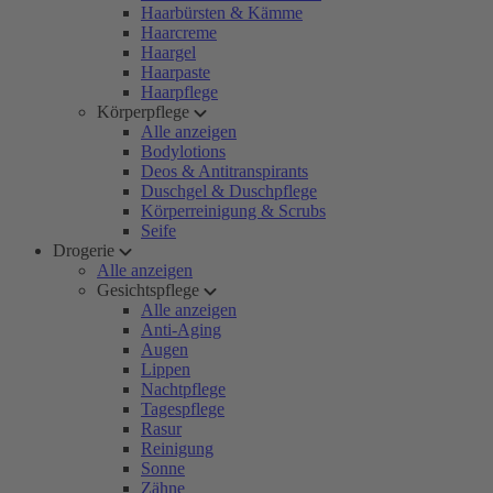
Haarbürsten & Kämme
Haarcreme
Haargel
Haarpaste
Haarpflege
Körperpflege
Alle anzeigen
Bodylotions
Deos & Antitranspirants
Duschgel & Duschpflege
Körperreinigung & Scrubs
Seife
Drogerie
Alle anzeigen
Gesichtspflege
Alle anzeigen
Anti-Aging
Augen
Lippen
Nachtpflege
Tagespflege
Rasur
Reinigung
Sonne
Zähne