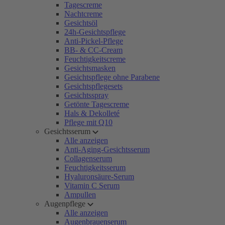
Tagescreme
Nachtcreme
Gesichtsöl
24h-Gesichtspflege
Anti-Pickel-Pflege
BB- & CC-Cream
Feuchtigkeitscreme
Gesichtsmasken
Gesichtspflege ohne Parabene
Gesichtspflegesets
Gesichtsspray
Getönte Tagescreme
Hals & Dekolleté
Pflege mit Q10
Gesichtsserum
Alle anzeigen
Anti-Aging-Gesichtsserum
Collagenserum
Feuchtigkeitsserum
Hyaluronsäure-Serum
Vitamin C Serum
Ampullen
Augenpflege
Alle anzeigen
Augenbrauenserum