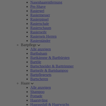
Nasenhaarentfernung
Pre-Shave
Rasiergel
Rasiermesser
Rasierpinsel
Rasierschale
Rasierschaum
Rasierseife
Rasiersets Herren
Rasierständer
Bartpflege
Alle anzeigen
Bartbalsam
Bartkämme & Bartbürsten
Bartöle
Bartschneider & Barttrimmer
Bartseife & Bartshampoo
Bartpflegesets
Bartscheren
Haare
Alle anzeigen
Shampoo
Pomade
Haarstyling
Haarausfall & Haarwuchs