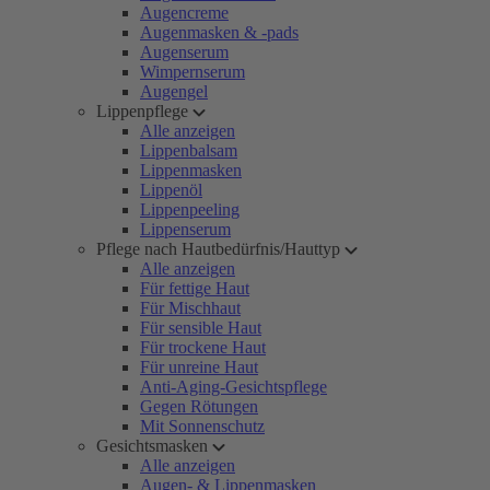
Augencreme
Augenmasken & -pads
Augenserum
Wimpernserum
Augengel
Lippenpflege
Alle anzeigen
Lippenbalsam
Lippenmasken
Lippenöl
Lippenpeeling
Lippenserum
Pflege nach Hautbedürfnis/Hauttyp
Alle anzeigen
Für fettige Haut
Für Mischhaut
Für sensible Haut
Für trockene Haut
Für unreine Haut
Anti-Aging-Gesichtspflege
Gegen Rötungen
Mit Sonnenschutz
Gesichtsmasken
Alle anzeigen
Augen- & Lippenmasken