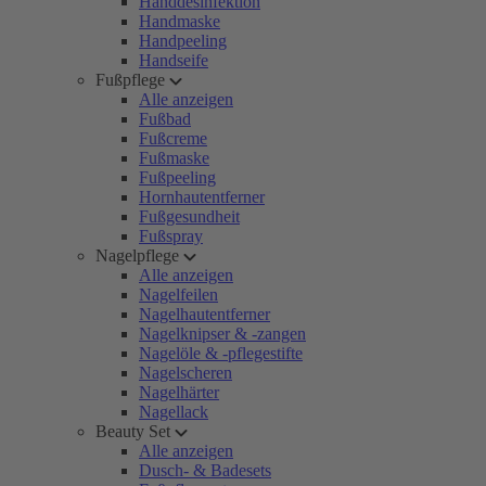
Handdesinfektion
Handmaske
Handpeeling
Handseife
Fußpflege
Alle anzeigen
Fußbad
Fußcreme
Fußmaske
Fußpeeling
Hornhautentferner
Fußgesundheit
Fußspray
Nagelpflege
Alle anzeigen
Nagelfeilen
Nagelhautentferner
Nagelknipser & -zangen
Nagelöle & -pflegestifte
Nagelscheren
Nagelhärter
Nagellack
Beauty Set
Alle anzeigen
Dusch- & Badesets