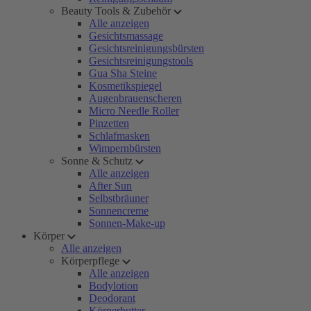
Beauty Tools & Zubehör
Alle anzeigen
Gesichtsmassage
Gesichtsreinigungsbürsten
Gesichtsreinigungstools
Gua Sha Steine
Kosmetikspiegel
Augenbrauenscheren
Micro Needle Roller
Pinzetten
Schlafmasken
Wimpernbürsten
Sonne & Schutz
Alle anzeigen
After Sun
Selbstbräuner
Sonnencreme
Sonnen-Make-up
Körper
Alle anzeigen
Körperpflege
Alle anzeigen
Bodylotion
Deodorant
Körperbutter