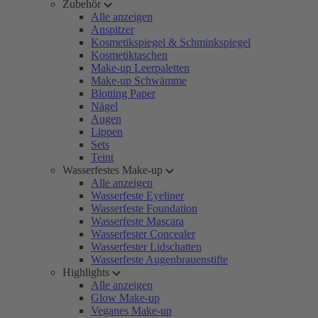
Zubehör
Alle anzeigen
Anspitzer
Kosmetikspiegel & Schminkspiegel
Kosmetiktaschen
Make-up Leerpaletten
Make-up Schwämme
Blotting Paper
Nägel
Augen
Lippen
Sets
Teint
Wasserfestes Make-up
Alle anzeigen
Wasserfeste Eyeliner
Wasserfeste Foundation
Wasserfeste Mascara
Wasserfester Concealer
Wasserfester Lidschatten
Wasserfeste Augenbrauenstifte
Highlights
Alle anzeigen
Glow Make-up
Veganes Make-up