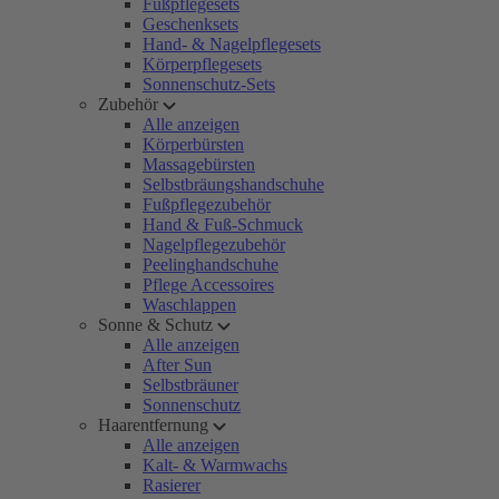
Fußpflegesets
Geschenksets
Hand- & Nagelpflegesets
Körperpflegesets
Sonnenschutz-Sets
Zubehör
Alle anzeigen
Körperbürsten
Massagebürsten
Selbstbräungshandschuhe
Fußpflegezubehör
Hand & Fuß-Schmuck
Nagelpflegezubehör
Peelinghandschuhe
Pflege Accessoires
Waschlappen
Sonne & Schutz
Alle anzeigen
After Sun
Selbstbräuner
Sonnenschutz
Haarentfernung
Alle anzeigen
Kalt- & Warmwachs
Rasierer