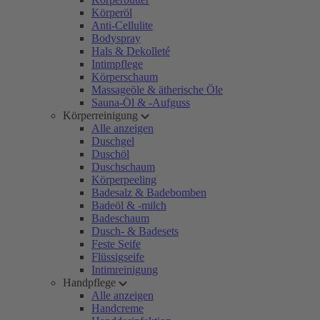
Körperöl
Anti-Cellulite
Bodyspray
Hals & Dekolleté
Intimpflege
Körperschaum
Massageöle & ätherische Öle
Sauna-Öl & -Aufguss
Körperreinigung
Alle anzeigen
Duschgel
Duschöl
Duschschaum
Körperpeeling
Badesalz & Badebomben
Badeöl & -milch
Badeschaum
Dusch- & Badesets
Feste Seife
Flüssigseife
Intimreinigung
Handpflege
Alle anzeigen
Handcreme