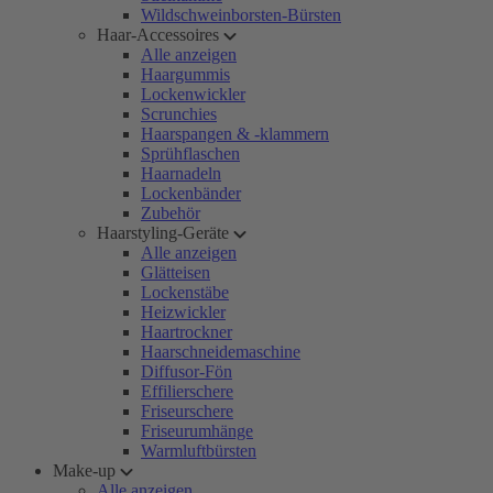
Wildschweinborsten-Bürsten
Haar-Accessoires
Alle anzeigen
Haargummis
Lockenwickler
Scrunchies
Haarspangen & -klammern
Sprühflaschen
Haarnadeln
Lockenbänder
Zubehör
Haarstyling-Geräte
Alle anzeigen
Glätteisen
Lockenstäbe
Heizwickler
Haartrockner
Haarschneidemaschine
Diffusor-Fön
Effilierschere
Friseurschere
Friseurumhänge
Warmluftbürsten
Make-up
Alle anzeigen