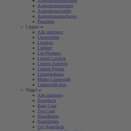
Augenbrauenpomade
Augenbrauenpuder
Augenbrauenstifte
Augenbrauenscheren
Pinzetten
Lippen
Alle anzeigen
Lippenstifte
Lipgloss
Lipliner
Lip-Plumper
Liquid Lipstick
Lippen Zubehör
Lippen-Primer
Lippenbalsam
Matter Lippenstift
Lippenstift-Sets
Nägel
Alle anzeigen
Nagellack
Base Coat
Top Coat
Nagelhärter
Nagelfeilen
Gel Nagellack