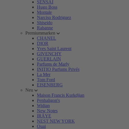
SENSAI
Hugo Boss
Montale
Narciso Rodriguez
Shiseido
Rabanne
Premiummarken
CHANEL
DIOR
Yves Saint Laurent
GIVENCHY
GUERLAIN
Parfums de Marly
INITIO Parfums Privés
La Mer
Tom Ford
EISENBERG
Neu
Maison Francis Kurkdjian
Penhaligon's
Widian
New Notes
IRÄYE
NEST NEW YORK
Ouai