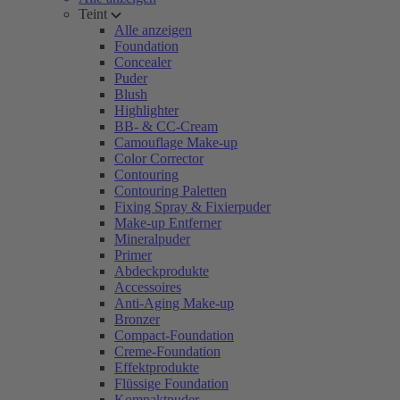
Teint
Alle anzeigen
Foundation
Concealer
Puder
Blush
Highlighter
BB- & CC-Cream
Camouflage Make-up
Color Corrector
Contouring
Contouring Paletten
Fixing Spray & Fixierpuder
Make-up Entferner
Mineralpuder
Primer
Abdeckprodukte
Accessoires
Anti-Aging Make-up
Bronzer
Compact-Foundation
Creme-Foundation
Effektprodukte
Flüssige Foundation
Kompaktpuder