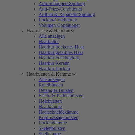
Anti-Schuppen-Spülung
Anti-Frizz-Conditioner
Aufbau & Reparatur Spülung
Locken-Conditioner
Volumen-Conditioner
Haarmaske & Haarkur
Alle anzeigen
Haarbutter
Haarkur trockenes Haar
Haarkur gefärbtes Haar
Haarkur Feuchtigkeit
Haarkur Keratin
Haarkur Locken
Haarbürsten & Kämme
Alle anzeigen
Rundbürsten
Detangler-Bürsten
Flach- & Paddelbürsten
Holzbürsten
Haarkämme
Haarschneidekämme
Kopfmassagebürsten
Lockenkämme
Skelettbürsten
Stielkämme