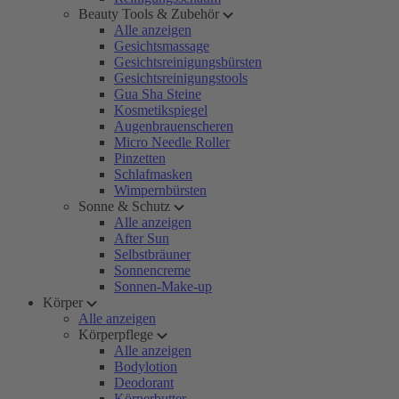
Beauty Tools & Zubehör
Alle anzeigen
Gesichtsmassage
Gesichtsreinigungsbürsten
Gesichtsreinigungstools
Gua Sha Steine
Kosmetikspiegel
Augenbrauenscheren
Micro Needle Roller
Pinzetten
Schlafmasken
Wimpernbürsten
Sonne & Schutz
Alle anzeigen
After Sun
Selbstbräuner
Sonnencreme
Sonnen-Make-up
Körper
Alle anzeigen
Körperpflege
Alle anzeigen
Bodylotion
Deodorant
Körperbutter