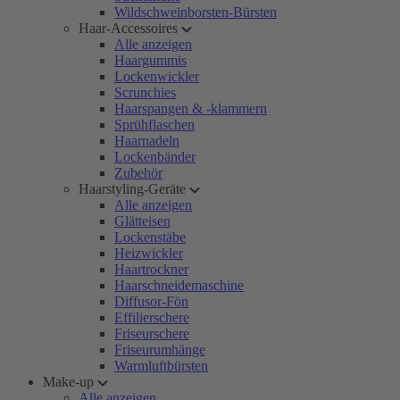
Wildschweinborsten-Bürsten
Haar-Accessoires
Alle anzeigen
Haargummis
Lockenwickler
Scrunchies
Haarspangen & -klammern
Sprühflaschen
Haarnadeln
Lockenbänder
Zubehör
Haarstyling-Geräte
Alle anzeigen
Glätteisen
Lockenstäbe
Heizwickler
Haartrockner
Haarschneidemaschine
Diffusor-Fön
Effilierschere
Friseurschere
Friseurumhänge
Warmluftbürsten
Make-up
Alle anzeigen