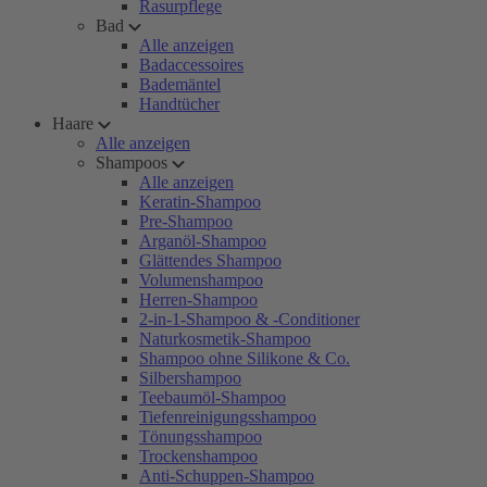
Rasurpflege
Bad
Alle anzeigen
Badaccessoires
Bademäntel
Handtücher
Haare
Alle anzeigen
Shampoos
Alle anzeigen
Keratin-Shampoo
Pre-Shampoo
Arganöl-Shampoo
Glättendes Shampoo
Volumenshampoo
Herren-Shampoo
2-in-1-Shampoo & -Conditioner
Naturkosmetik-Shampoo
Shampoo ohne Silikone & Co.
Silbershampoo
Teebaumöl-Shampoo
Tiefenreinigungsshampoo
Tönungsshampoo
Trockenshampoo
Anti-Schuppen-Shampoo