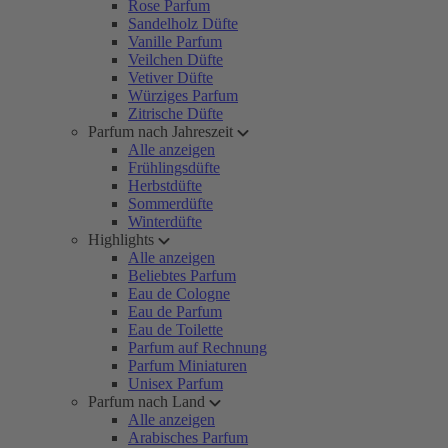
Rose Parfum
Sandelholz Düfte
Vanille Parfum
Veilchen Düfte
Vetiver Düfte
Würziges Parfum
Zitrische Düfte
Parfum nach Jahreszeit
Alle anzeigen
Frühlingsdüfte
Herbstdüfte
Sommerdüfte
Winterdüfte
Highlights
Alle anzeigen
Beliebtes Parfum
Eau de Cologne
Eau de Parfum
Eau de Toilette
Parfum auf Rechnung
Parfum Miniaturen
Unisex Parfum
Parfum nach Land
Alle anzeigen
Arabisches Parfum