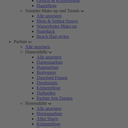
Gesicht & Körperpflege
Haarpflege
Sommer-Make-up und Trends
Alle anzeigen
Mists & Setting Sprays
Wasserfestes Make-up
Nagellack
Beach Hair stylen
Parfum
Alle anzeigen
Damendüfte
Alle anzeigen
Damenparfum
Haarparfum
Bodyspray
Duschgel Frauen
Deodorants
Körperpflege
Duftseifen
Parfum Sets Damen
Herrendüfte
Alle anzeigen
Herrenparfum
After Shave
Körperpflege