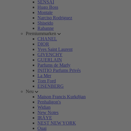
SENSAI
Hugo Boss
Montale
Narciso Rodriguez
Shiseido
Rabanne
Premiummarken
CHANEL
DIOR
Yves Saint Laurent
GIVENCHY
GUERLAIN
Parfums de Marly
INITIO Parfums Privés
La Mer
Tom Ford
EISENBERG
Neu
Maison Francis Kurkdjian
Penhaligon's
Widian
New Notes
IRÄYE
NEST NEW YORK
Ouai