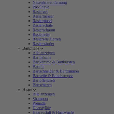
Nasenhaarentfernung
Pre-Shave
Rasiergel
Rasiermesser
Rasierpinsel
Rasierschale
Rasierschaum
Rasierseife
Rasiersets Herren
Rasierständer
Bartpflege
Alle anzeigen
Bartbalsam
Bartkämme & Bartbürsten
Bartöle
Bartschneider & Barttrimmer
Bartseife & Bartshampoo
Bartpflegesets
Bartscheren
Haare
Alle anzeigen
Shampoo
Pomade
Haarstyling
Haarausfall & Haarwuchs