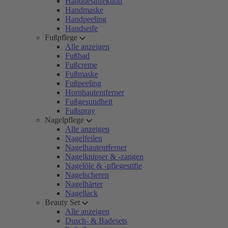
Handdesinfektion
Handmaske
Handpeeling
Handseife
Fußpflege
Alle anzeigen
Fußbad
Fußcreme
Fußmaske
Fußpeeling
Hornhautentferner
Fußgesundheit
Fußspray
Nagelpflege
Alle anzeigen
Nagelfeilen
Nagelhautentferner
Nagelknipser & -zangen
Nagelöle & -pflegestifte
Nagelscheren
Nagelhärter
Nagellack
Beauty Set
Alle anzeigen
Dusch- & Badesets