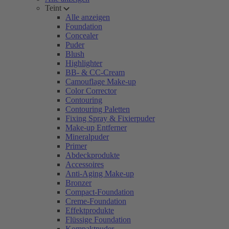
Teint
Alle anzeigen
Foundation
Concealer
Puder
Blush
Highlighter
BB- & CC-Cream
Camouflage Make-up
Color Corrector
Contouring
Contouring Paletten
Fixing Spray & Fixierpuder
Make-up Entferner
Mineralpuder
Primer
Abdeckprodukte
Accessoires
Anti-Aging Make-up
Bronzer
Compact-Foundation
Creme-Foundation
Effektprodukte
Flüssige Foundation
Kompaktpuder