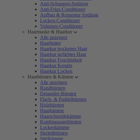
Anti-Schuppen-Spülung
Anti-Frizz-Conditioner
Aufbau & Reparatur Spülung
Locken-Conditioner
Volumen-Conditioner
Haarmaske & Haarkur
Alle anzeigen
Haarbutter
Haarkur trockenes Haar
Haarkur gefärbtes Haar
Haarkur Feuchtigkeit
Haarkur Keratin
Haarkur Locken
Haarbürsten & Kämme
Alle anzeigen
Rundbürsten
Detangler-Bürsten
Flach- & Paddelbürsten
Holzbürsten
Haarkämme
Haarschneidekämme
Kopfmassagebürsten
Lockenkämme
Skelettbürsten
Stielkämme