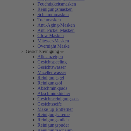
Feuchtigkeitsmasken
Reinigungsmasken
Schlammmasken
Tuchmasken
Anti-Aging-Masken
Anti-Pickel-Masken
Glow Masken
Mitesser-Masken
Overnight Maske
Gesichtsreinigung
Alle anzeigen
Gesichtspeeling
Gesichtswasser
Mizellenwasser
Reinigungsgel
Reinigungsöl
Abschminkpads
Abschminktücher
Gesichtsreinigungssets
Gesichtsseife
Make-up-Entferner
Reinigungscreme
Reinigungsmilch
Reinigungspuder
Reinigungsschaum