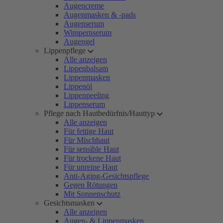
Augencreme
Augenmasken & -pads
Augenserum
Wimpernserum
Augengel
Lippenpflege
Alle anzeigen
Lippenbalsam
Lippenmasken
Lippenöl
Lippenpeeling
Lippenserum
Pflege nach Hautbedürfnis/Hauttyp
Alle anzeigen
Für fettige Haut
Für Mischhaut
Für sensible Haut
Für trockene Haut
Für unreine Haut
Anti-Aging-Gesichtspflege
Gegen Rötungen
Mit Sonnenschutz
Gesichtsmasken
Alle anzeigen
Augen- & Lippenmasken