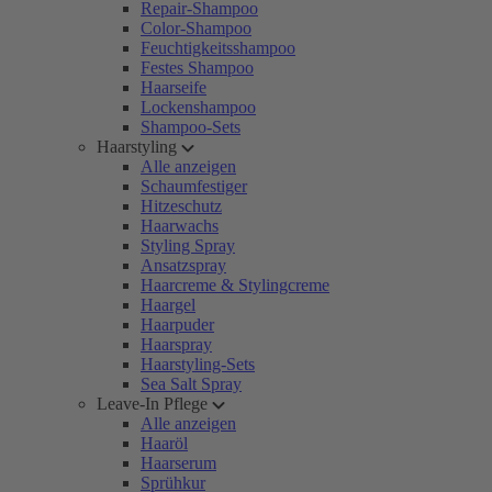
Repair-Shampoo
Color-Shampoo
Feuchtigkeitsshampoo
Festes Shampoo
Haarseife
Lockenshampoo
Shampoo-Sets
Haarstyling
Alle anzeigen
Schaumfestiger
Hitzeschutz
Haarwachs
Styling Spray
Ansatzspray
Haarcreme & Stylingcreme
Haargel
Haarpuder
Haarspray
Haarstyling-Sets
Sea Salt Spray
Leave-In Pflege
Alle anzeigen
Haaröl
Haarserum
Sprühkur