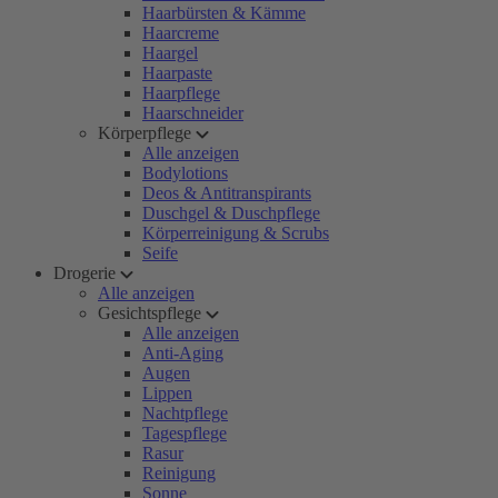
Haarbürsten & Kämme
Haarcreme
Haargel
Haarpaste
Haarpflege
Haarschneider
Körperpflege
Alle anzeigen
Bodylotions
Deos & Antitranspirants
Duschgel & Duschpflege
Körperreinigung & Scrubs
Seife
Drogerie
Alle anzeigen
Gesichtspflege
Alle anzeigen
Anti-Aging
Augen
Lippen
Nachtpflege
Tagespflege
Rasur
Reinigung
Sonne