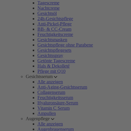
Tagescreme
Nachtcreme
Gesichtsöl
24h-Gesichtspflege
Anti-Pickel-Pflege
BB- & CC-Cream
Feuchtigkeitscreme
Gesichtsmasken
Gesichtspflege ohne Parabene
Gesichtspflegesets
Gesichtsspray
Getönte Tagescreme
Hals & Dekolleté
Pflege mit Q10
Gesichtsserum
Alle anzeigen
Anti-Aging-Gesichtsserum
Collagenserum
Feuchtigkeitsserum
Hyaluronsäure-Serum
Vitamin C Serum
Ampullen
Augenpflege
Alle anzeigen
Augenbrauenserum