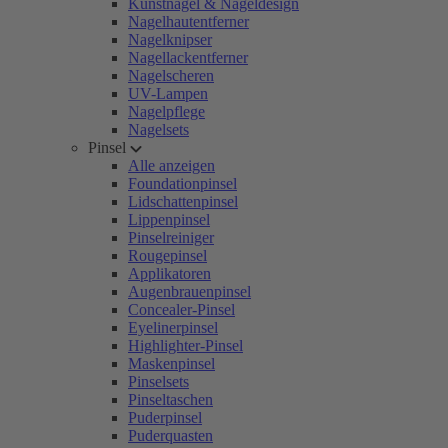
Kunstnägel & Nageldesign
Nagelhautentferner
Nagelknipser
Nagellackentferner
Nagelscheren
UV-Lampen
Nagelpflege
Nagelsets
Pinsel
Alle anzeigen
Foundationpinsel
Lidschattenpinsel
Lippenpinsel
Pinselreiniger
Rougepinsel
Applikatoren
Augenbrauenpinsel
Concealer-Pinsel
Eyelinerpinsel
Highlighter-Pinsel
Maskenpinsel
Pinselsets
Pinseltaschen
Puderpinsel
Puderquasten