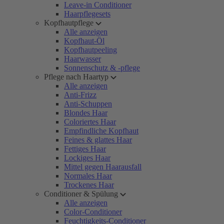
Leave-in Conditioner
Haarpflegesets
Kopfhautpflege
Alle anzeigen
Kopfhaut-Öl
Kopfhautpeeling
Haarwasser
Sonnenschutz & -pflege
Pflege nach Haartyp
Alle anzeigen
Anti-Frizz
Anti-Schuppen
Blondes Haar
Coloriertes Haar
Empfindliche Kopfhaut
Feines & glattes Haar
Fettiges Haar
Lockiges Haar
Mittel gegen Haarausfall
Normales Haar
Trockenes Haar
Conditioner & Spülung
Alle anzeigen
Color-Conditioner
Feuchtigkeits-Conditioner