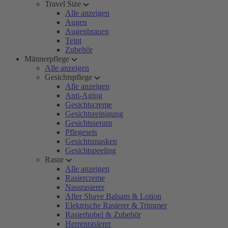
Travel Size
Alle anzeigen
Augen
Augenbrauen
Teint
Zubehör
Männerpflege
Alle anzeigen
Gesichtspflege
Alle anzeigen
Anti-Aging
Gesichtscreme
Gesichtsreinigung
Gesichtsserum
Pflegesets
Gesichtsmasken
Gesichtspeeling
Rasur
Alle anzeigen
Rasiercreme
Nassrasierer
After Shave Balsam & Lotion
Elektrische Rasierer & Trimmer
Rasierhobel & Zubehör
Herrenrasierer