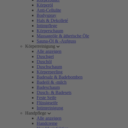
Körperöl
Anti-Cellulite
Bodyspray
Hals & Dekolleté
Intimpflege
Körperschaum
Massageöle & ätherische Öle
Sauna-Öl & -Aufguss
Körperreinigung
Alle anzeigen
Duschgel
Duschöl
Duschschaum
Körperpeeling
Badesalz & Badebomben
Badeöl & -milch
Badeschaum
Dusch- & Badesets
Feste Seife
Flüssigseife
Intimreinigung
Handpflege
Alle anzeigen
Handcreme