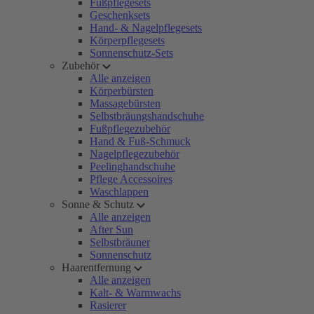
Fußpflegesets
Geschenksets
Hand- & Nagelpflegesets
Körperpflegesets
Sonnenschutz-Sets
Zubehör
Alle anzeigen
Körperbürsten
Massagebürsten
Selbstbräungshandschuhe
Fußpflegezubehör
Hand & Fuß-Schmuck
Nagelpflegezubehör
Peelinghandschuhe
Pflege Accessoires
Waschlappen
Sonne & Schutz
Alle anzeigen
After Sun
Selbstbräuner
Sonnenschutz
Haarentfernung
Alle anzeigen
Kalt- & Warmwachs
Rasierer