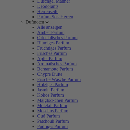
Duschgel Männer
Deodorants
Herrenseife
Parfum Sets Herren
Duftnoten
Alle anzeigen
Amber Parfum
Orientalisches Parfum
Blumiges Parfum
Fruchtiges Parfum
Frisches Parfum
Apfel Parfum
Aromatisches Parfum
Bergamotte Parfum
Chypre Düfte
Frische Wäsche Parfum
Holziges Parfum
Jasmin Parfum
Kokos Parfum
Maiglöckchen Parfum
Molekül Parfum
Moschus Parfum
Oud Parfum
Patchouli Parfum
Pudriges Parfum