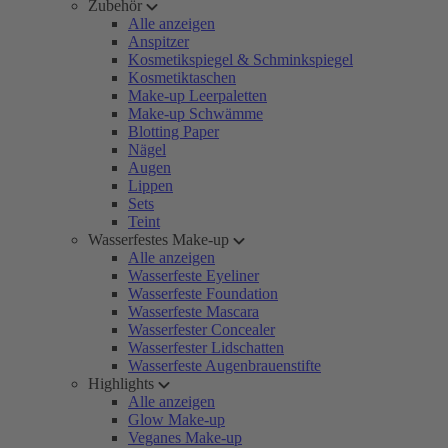
Zubehör
Alle anzeigen
Anspitzer
Kosmetikspiegel & Schminkspiegel
Kosmetiktaschen
Make-up Leerpaletten
Make-up Schwämme
Blotting Paper
Nägel
Augen
Lippen
Sets
Teint
Wasserfestes Make-up
Alle anzeigen
Wasserfeste Eyeliner
Wasserfeste Foundation
Wasserfeste Mascara
Wasserfester Concealer
Wasserfester Lidschatten
Wasserfeste Augenbrauenstifte
Highlights
Alle anzeigen
Glow Make-up
Veganes Make-up