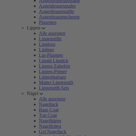
Augenbrauenpomade
Augenbrauenpuder
Augenbrauenstifte
Augenbrauenscheren
Pinzetten
Lippen
Alle anzeigen
Lippenstifte
Lipgloss
Lipliner
Lip-Plumper
Liquid Lipstick
Lippen Zubehör
Lippen-Primer
Lippenbalsam
Matter Lippenstift
Lippenstift-Sets
Nägel
Alle anzeigen
Nagellack
Base Coat
Top Coat
Nagelhärter
Nagelfeilen
Gel Nagellack