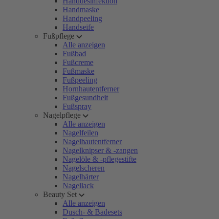
Handdesinfektion
Handmaske
Handpeeling
Handseife
Fußpflege
Alle anzeigen
Fußbad
Fußcreme
Fußmaske
Fußpeeling
Hornhautentferner
Fußgesundheit
Fußspray
Nagelpflege
Alle anzeigen
Nagelfeilen
Nagelhautentferner
Nagelknipser & -zangen
Nagelöle & -pflegestifte
Nagelscheren
Nagelhärter
Nagellack
Beauty Set
Alle anzeigen
Dusch- & Badesets