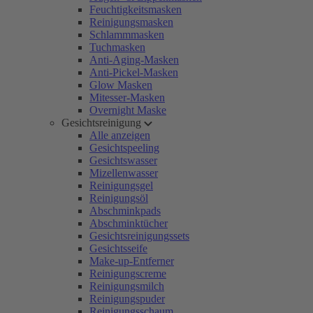
Feuchtigkeitsmasken
Reinigungsmasken
Schlammmasken
Tuchmasken
Anti-Aging-Masken
Anti-Pickel-Masken
Glow Masken
Mitesser-Masken
Overnight Maske
Gesichtsreinigung
Alle anzeigen
Gesichtspeeling
Gesichtswasser
Mizellenwasser
Reinigungsgel
Reinigungsöl
Abschminkpads
Abschminktücher
Gesichtsreinigungssets
Gesichtsseife
Make-up-Entferner
Reinigungscreme
Reinigungsmilch
Reinigungspuder
Reinigungsschaum