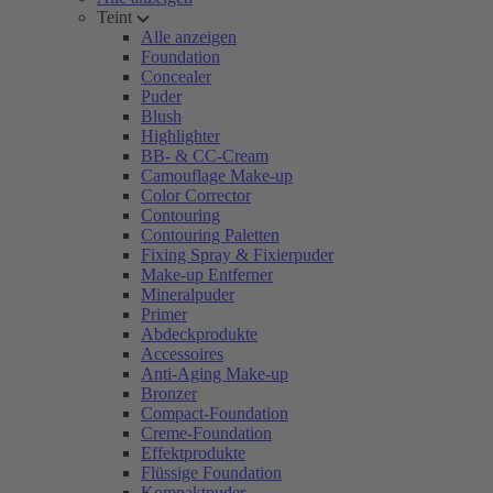
Teint
Alle anzeigen
Foundation
Concealer
Puder
Blush
Highlighter
BB- & CC-Cream
Camouflage Make-up
Color Corrector
Contouring
Contouring Paletten
Fixing Spray & Fixierpuder
Make-up Entferner
Mineralpuder
Primer
Abdeckprodukte
Accessoires
Anti-Aging Make-up
Bronzer
Compact-Foundation
Creme-Foundation
Effektprodukte
Flüssige Foundation
Kompaktpuder