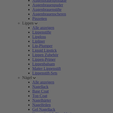
Augenbrauenpomade
Augenbrauenpuder
Augenbrauenstifte
Augenbrauenscheren
Pinzetten
Lippen
Alle anzeigen
Lippenstifte
Lipgloss
Lipliner
Lip-Plumper
Liquid Lipstick
Lippen Zubehör
Lippen-Primer
Lippenbalsam
Matter Lippenstift
Lippenstift-Sets
Nägel
Alle anzeigen
Nagellack
Base Coat
Top Coat
Nagelhärter
Nagelfeilen
Gel Nagellack