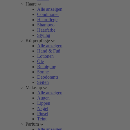
Haare
Alle anzeigen
Conditioner
Haarpflege
Shampoo
Haarfarbe
Styling
Körperpflege
Alle anzeigen
Hand & Fuß
Lotionen
Öle
Reinigung
Sonne
Deodorants
Seifen
Make-up
Alle anzeigen
Augen
Lippen
Nägel
Pinsel
Teint
Parfum
Alle anzeigen