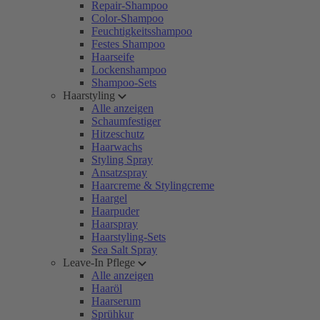
Repair-Shampoo
Color-Shampoo
Feuchtigkeitsshampoo
Festes Shampoo
Haarseife
Lockenshampoo
Shampoo-Sets
Haarstyling
Alle anzeigen
Schaumfestiger
Hitzeschutz
Haarwachs
Styling Spray
Ansatzspray
Haarcreme & Stylingcreme
Haargel
Haarpuder
Haarspray
Haarstyling-Sets
Sea Salt Spray
Leave-In Pflege
Alle anzeigen
Haaröl
Haarserum
Sprühkur