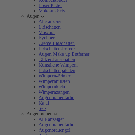
Loser Puder
Make-up Sets
Augen
Alle anzeigen
Lidschatten
Mascara
Eyeliner
Creme-Lidschatten
Lidschatten-Primer
Augen-Make-up-Entferner
Glitzer-Lidschatten
Künstliche Wimpern
Lidschattenpaletten
Wimpern-Primer
Wimpernbürsten
Wimpernkleber
Wimpernzangen
Augenbrauenfarbe
Kajal
Sets
Augenbrauen
Alle anzeigen
Augenbrauenfarbe
Augenbrauengel