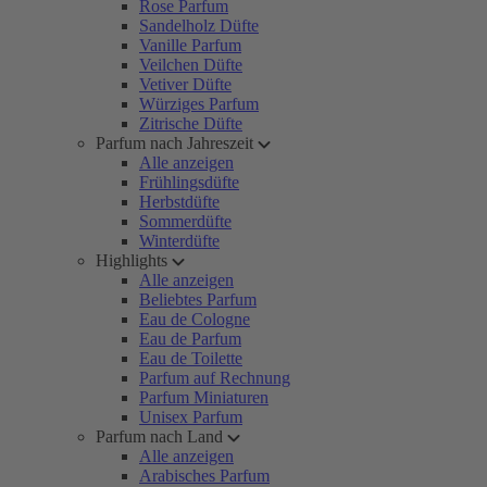
Rose Parfum
Sandelholz Düfte
Vanille Parfum
Veilchen Düfte
Vetiver Düfte
Würziges Parfum
Zitrische Düfte
Parfum nach Jahreszeit
Alle anzeigen
Frühlingsdüfte
Herbstdüfte
Sommerdüfte
Winterdüfte
Highlights
Alle anzeigen
Beliebtes Parfum
Eau de Cologne
Eau de Parfum
Eau de Toilette
Parfum auf Rechnung
Parfum Miniaturen
Unisex Parfum
Parfum nach Land
Alle anzeigen
Arabisches Parfum