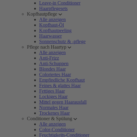
Leave-in Conditioner
Haarpflegesets
Kopfhautpflege
Alle anzeigen
Kopfhaut-Öl
Kopfhautpeeling
Haarwasser
Sonnenschutz & -pflege
Pflege nach Haartyp
Alle anzeigen
Anti-Frizz
Anti-Schuppen
Blondes Haar
Coloriertes Haar
Empfindliche Kopfhaut
Feines & glattes Haar
Fettiges Haar
Lockiges Haar
Mittel gegen Haarausfall
Normales Haar
Trockenes Haar
Conditioner & Spülung
Alle anzeigen
Color-Conditioner
Feuchtigkeits-Conditioner