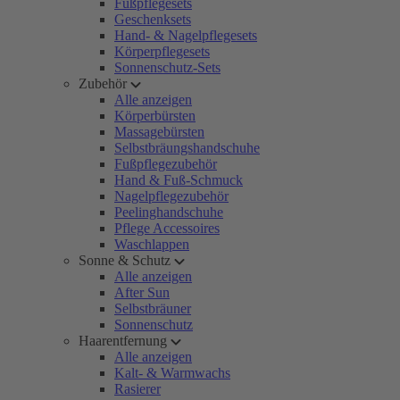
Fußpflegesets
Geschenksets
Hand- & Nagelpflegesets
Körperpflegesets
Sonnenschutz-Sets
Zubehör
Alle anzeigen
Körperbürsten
Massagebürsten
Selbstbräungshandschuhe
Fußpflegezubehör
Hand & Fuß-Schmuck
Nagelpflegezubehör
Peelinghandschuhe
Pflege Accessoires
Waschlappen
Sonne & Schutz
Alle anzeigen
After Sun
Selbstbräuner
Sonnenschutz
Haarentfernung
Alle anzeigen
Kalt- & Warmwachs
Rasierer