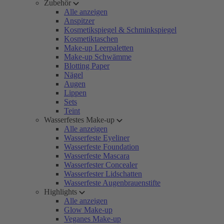
Zubehör
Alle anzeigen
Anspitzer
Kosmetikspiegel & Schminkspiegel
Kosmetiktaschen
Make-up Leerpaletten
Make-up Schwämme
Blotting Paper
Nägel
Augen
Lippen
Sets
Teint
Wasserfestes Make-up
Alle anzeigen
Wasserfeste Eyeliner
Wasserfeste Foundation
Wasserfeste Mascara
Wasserfester Concealer
Wasserfester Lidschatten
Wasserfeste Augenbrauenstifte
Highlights
Alle anzeigen
Glow Make-up
Veganes Make-up