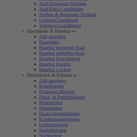
Anti-Schuppen-Spülung
Anti-Frizz-Conditioner
Aufbau & Reparatur Spülung
Locken-Conditioner
Volumen-Conditioner
Haarmaske & Haarkur
Alle anzeigen
Haarbutter
Haarkur trockenes Haar
Haarkur gefärbtes Haar
Haarkur Feuchtigkeit
Haarkur Keratin
Haarkur Locken
Haarbürsten & Kämme
Alle anzeigen
Rundbürsten
Detangler-Bürsten
Flach- & Paddelbürsten
Holzbürsten
Haarkämme
Haarschneidekämme
Kopfmassagebürsten
Lockenkämme
Skelettbürsten
Stielkämme