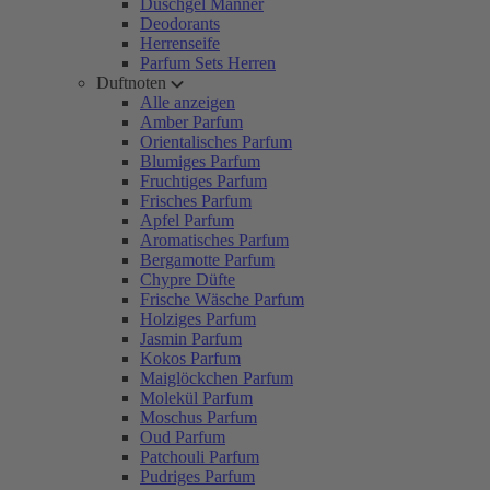
Duschgel Männer
Deodorants
Herrenseife
Parfum Sets Herren
Duftnoten
Alle anzeigen
Amber Parfum
Orientalisches Parfum
Blumiges Parfum
Fruchtiges Parfum
Frisches Parfum
Apfel Parfum
Aromatisches Parfum
Bergamotte Parfum
Chypre Düfte
Frische Wäsche Parfum
Holziges Parfum
Jasmin Parfum
Kokos Parfum
Maiglöckchen Parfum
Molekül Parfum
Moschus Parfum
Oud Parfum
Patchouli Parfum
Pudriges Parfum