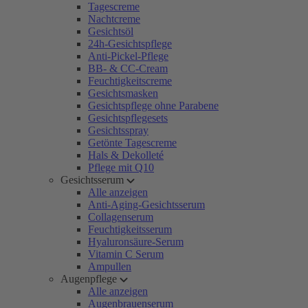
Tagescreme
Nachtcreme
Gesichtsöl
24h-Gesichtspflege
Anti-Pickel-Pflege
BB- & CC-Cream
Feuchtigkeitscreme
Gesichtsmasken
Gesichtspflege ohne Parabene
Gesichtspflegesets
Gesichtsspray
Getönte Tagescreme
Hals & Dekolleté
Pflege mit Q10
Gesichtsserum
Alle anzeigen
Anti-Aging-Gesichtsserum
Collagenserum
Feuchtigkeitsserum
Hyaluronsäure-Serum
Vitamin C Serum
Ampullen
Augenpflege
Alle anzeigen
Augenbrauenserum