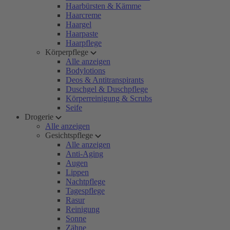
Haarbürsten & Kämme
Haarcreme
Haargel
Haarpaste
Haarpflege
Körperpflege
Alle anzeigen
Bodylotions
Deos & Antitranspirants
Duschgel & Duschpflege
Körperreinigung & Scrubs
Seife
Drogerie
Alle anzeigen
Gesichtspflege
Alle anzeigen
Anti-Aging
Augen
Lippen
Nachtpflege
Tagespflege
Rasur
Reinigung
Sonne
Zähne