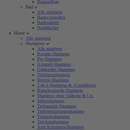
Rasurpflege
Bad
Alle anzeigen
Badaccessoires
Bademäntel
Handtücher
Haare
Alle anzeigen
Shampoos
Alle anzeigen
Keratin-Shampoo
Pre-Shampoo
Arganöl-Shampoo
Glättendes Shampoo
Volumenshampoo
Herren-Shampoo
2-in-1-Shampoo & -Conditioner
Naturkosmetik-Shampoo
Shampoo ohne Silikone & Co.
Silbershampoo
Teebaumöl-Shampoo
Tiefenreinigungsshampoo
Tönungsshampoo
Trockenshampoo
Anti-Schuppen-Shampoo