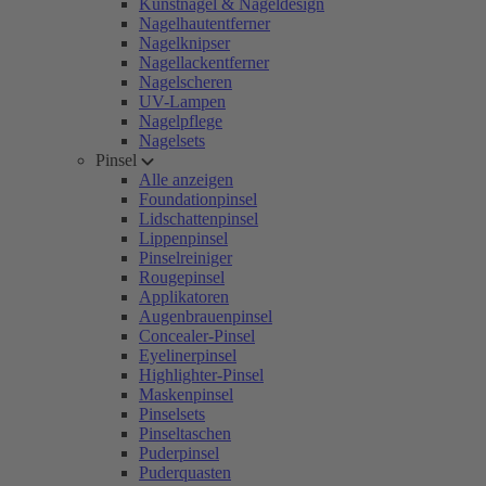
Kunstnägel & Nageldesign
Nagelhautentferner
Nagelknipser
Nagellackentferner
Nagelscheren
UV-Lampen
Nagelpflege
Nagelsets
Pinsel
Alle anzeigen
Foundationpinsel
Lidschattenpinsel
Lippenpinsel
Pinselreiniger
Rougepinsel
Applikatoren
Augenbrauenpinsel
Concealer-Pinsel
Eyelinerpinsel
Highlighter-Pinsel
Maskenpinsel
Pinselsets
Pinseltaschen
Puderpinsel
Puderquasten