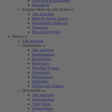
Gesicht & Körperpflege
Haarpflege
Sommer-Make-up und Trends
Alle anzeigen
Mists & Setting Sprays
Wasserfestes Make-up
Nagellack
Beach Hair stylen
Parfum
Alle anzeigen
Damendüfte
Alle anzeigen
Damenparfum
Haarparfum
Bodyspray
Duschgel Frauen
Deodorants
Körperpflege
Duftseifen
Parfum Sets Damen
Herrendüfte
Alle anzeigen
Herrenparfum
After Shave
Körperpflege