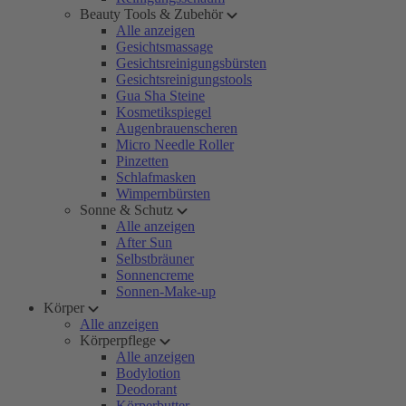
Beauty Tools & Zubehör
Alle anzeigen
Gesichtsmassage
Gesichtsreinigungsbürsten
Gesichtsreinigungstools
Gua Sha Steine
Kosmetikspiegel
Augenbrauenscheren
Micro Needle Roller
Pinzetten
Schlafmasken
Wimpernbürsten
Sonne & Schutz
Alle anzeigen
After Sun
Selbstbräuner
Sonnencreme
Sonnen-Make-up
Körper
Alle anzeigen
Körperpflege
Alle anzeigen
Bodylotion
Deodorant
Körperbutter