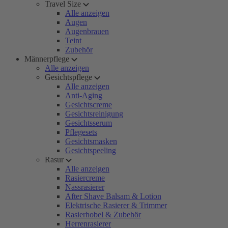
Travel Size
Alle anzeigen
Augen
Augenbrauen
Teint
Zubehör
Männerpflege
Alle anzeigen
Gesichtspflege
Alle anzeigen
Anti-Aging
Gesichtscreme
Gesichtsreinigung
Gesichtsserum
Pflegesets
Gesichtsmasken
Gesichtspeeling
Rasur
Alle anzeigen
Rasiercreme
Nassrasierer
After Shave Balsam & Lotion
Elektrische Rasierer & Trimmer
Rasierhobel & Zubehör
Herrenrasierer