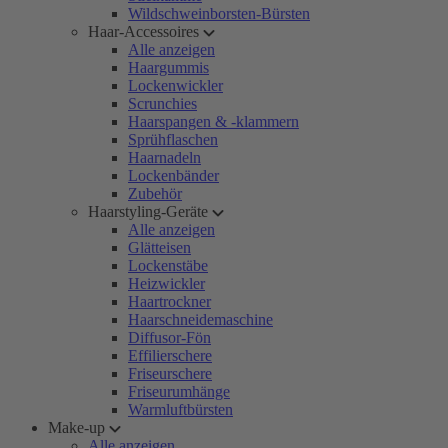
Wildschweinborsten-Bürsten
Haar-Accessoires
Alle anzeigen
Haargummis
Lockenwickler
Scrunchies
Haarspangen & -klammern
Sprühflaschen
Haarnadeln
Lockenbänder
Zubehör
Haarstyling-Geräte
Alle anzeigen
Glätteisen
Lockenstäbe
Heizwickler
Haartrockner
Haarschneidemaschine
Diffusor-Fön
Effilierschere
Friseurschere
Friseurumhänge
Warmluftbürsten
Make-up
Alle anzeigen