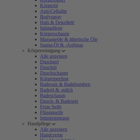
Körperöl
Anti-Cellulite
Bodyspray
Hals & Dekolleté
Intimpflege
Körperschaum
Massageöle & ätherische Öle
Sauna-Öl & -Aufguss
Körperreinigung
Alle anzeigen
Duschgel
Duschöl
Duschschaum
Körperpeeling
Badesalz & Badebomben
Badeöl & -milch
Badeschaum
Dusch- & Badesets
Feste Seife
Flüssigseife
Intimreinigung
Handpflege
Alle anzeigen
Handcreme