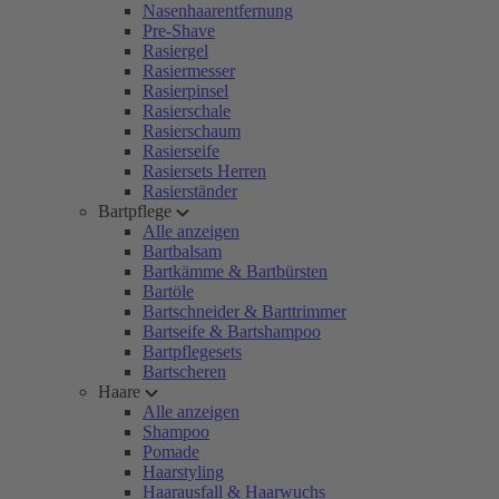
Nasenhaarentfernung
Pre-Shave
Rasiergel
Rasiermesser
Rasierpinsel
Rasierschale
Rasierschaum
Rasierseife
Rasiersets Herren
Rasierständer
Bartpflege
Alle anzeigen
Bartbalsam
Bartkämme & Bartbürsten
Bartöle
Bartschneider & Barttrimmer
Bartseife & Bartshampoo
Bartpflegesets
Bartscheren
Haare
Alle anzeigen
Shampoo
Pomade
Haarstyling
Haarausfall & Haarwuchs