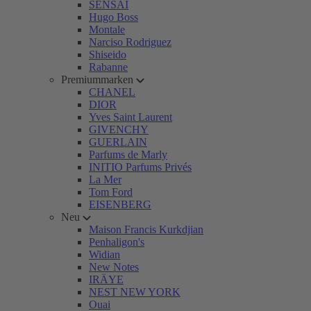
SENSAI
Hugo Boss
Montale
Narciso Rodriguez
Shiseido
Rabanne
Premiummarken
CHANEL
DIOR
Yves Saint Laurent
GIVENCHY
GUERLAIN
Parfums de Marly
INITIO Parfums Privés
La Mer
Tom Ford
EISENBERG
Neu
Maison Francis Kurkdjian
Penhaligon's
Widian
New Notes
IRÄYE
NEST NEW YORK
Ouai