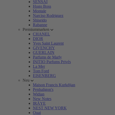
SENSAI
Hugo Boss
Montale
Narciso Rodriguez
Shiseido
Rabanne
Premiummarken
CHANEL
DIOR
Yves Saint Laurent
GIVENCHY
GUERLAIN
Parfums de Marly
INITIO Parfums Privés
La Mer
Tom Ford
EISENBERG
Neu
Maison Francis Kurkdjian
Penhaligon's
Widian
New Notes
IRÄYE
NEST NEW YORK
Ouai