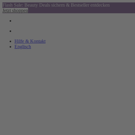
Flash Sale: Beauty Deals sichern & Bestseller entdecken
Jetzt shoppen
Hilfe & Kontakt
Englisch