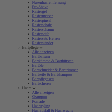
Nasenhaarentfernung
Pre-Shave
Rasiergel
Rasiermesser
Rasierpinsel
Rasierschale
Rasierschaum
Rasierseife
Rasiersets Herren
Rasierständer
Bartpflege
Alle anzeigen
Bartbalsam
Bartkämme & Bartbürsten
Bartöle
Bartschneider & Barttrimmer
Bartseife & Bartshampoo
Bartpflegesets
Bartscheren
Haare
Alle anzeigen
Shampoo
Pomade
Haarstyling
Haarausfall & Haarwuchs