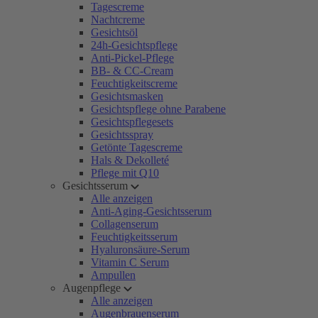
Tagescreme
Nachtcreme
Gesichtsöl
24h-Gesichtspflege
Anti-Pickel-Pflege
BB- & CC-Cream
Feuchtigkeitscreme
Gesichtsmasken
Gesichtspflege ohne Parabene
Gesichtspflegesets
Gesichtsspray
Getönte Tagescreme
Hals & Dekolleté
Pflege mit Q10
Gesichtsserum
Alle anzeigen
Anti-Aging-Gesichtsserum
Collagenserum
Feuchtigkeitsserum
Hyaluronsäure-Serum
Vitamin C Serum
Ampullen
Augenpflege
Alle anzeigen
Augenbrauenserum