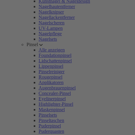
Kunstnägel & Nageldesign
Nagelhautentferner
Nagelknipser
Nagellackentferner
Nagelscheren
UV-Lampen
Nagelpflege
Nagelsets
Pinsel
Alle anzeigen
Foundationpinsel
Lidschattenpinsel
Lippenpinsel
Pinselreiniger
Rougepinsel
Applikatoren
Augenbrauenpinsel
Concealer-Pinsel
Eyelinerpinsel
Highlighter-Pinsel
Maskenpinsel
Pinselsets
Pinseltaschen
Puderpinsel
Puderquasten