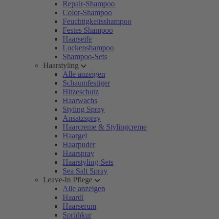
Repair-Shampoo
Color-Shampoo
Feuchtigkeitsshampoo
Festes Shampoo
Haarseife
Lockenshampoo
Shampoo-Sets
Haarstyling
Alle anzeigen
Schaumfestiger
Hitzeschutz
Haarwachs
Styling Spray
Ansatzspray
Haarcreme & Stylingcreme
Haargel
Haarpuder
Haarspray
Haarstyling-Sets
Sea Salt Spray
Leave-In Pflege
Alle anzeigen
Haaröl
Haarserum
Sprühkur