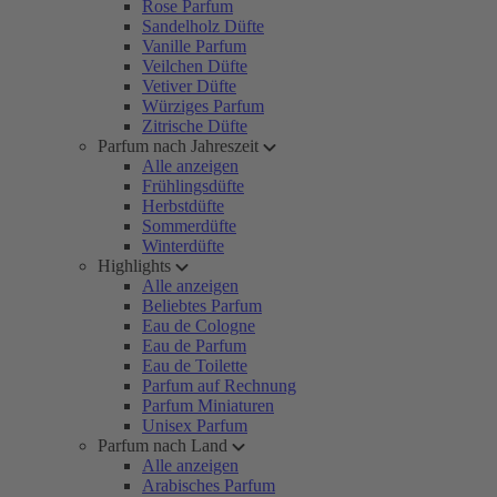
Rose Parfum
Sandelholz Düfte
Vanille Parfum
Veilchen Düfte
Vetiver Düfte
Würziges Parfum
Zitrische Düfte
Parfum nach Jahreszeit
Alle anzeigen
Frühlingsdüfte
Herbstdüfte
Sommerdüfte
Winterdüfte
Highlights
Alle anzeigen
Beliebtes Parfum
Eau de Cologne
Eau de Parfum
Eau de Toilette
Parfum auf Rechnung
Parfum Miniaturen
Unisex Parfum
Parfum nach Land
Alle anzeigen
Arabisches Parfum