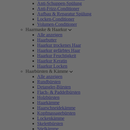
Anti-Schuppen-Spülung
Anti-Frizz-Conditioner
Aufbau & Reparatur Spülung
Locken-Conditioner
Volumen-Conditioner
Haarmaske & Haarkur
Alle anzeigen
Haarbutter
Haarkur trockenes Haar
Haarkur gefärbtes Haar
Haarkur Feuchtigkeit
Haarkur Keratin
Haarkur Locken
Haarbürsten & Kämme
Alle anzeigen
Rundbürsten
Detangler-Bürsten
Flach- & Paddelbürsten
Holzbürsten
Haarkämme
Haarschneidekämme
Kopfmassagebürsten
Lockenkämme
Skelettbürsten
Stielkämme