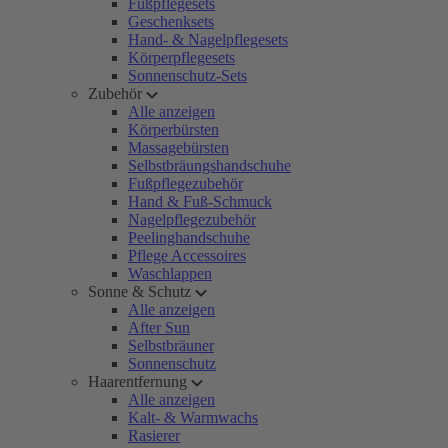
Fußpflegesets
Geschenksets
Hand- & Nagelpflegesets
Körperpflegesets
Sonnenschutz-Sets
Zubehör
Alle anzeigen
Körperbürsten
Massagebürsten
Selbstbräungshandschuhe
Fußpflegezubehör
Hand & Fuß-Schmuck
Nagelpflegezubehör
Peelinghandschuhe
Pflege Accessoires
Waschlappen
Sonne & Schutz
Alle anzeigen
After Sun
Selbstbräuner
Sonnenschutz
Haarentfernung
Alle anzeigen
Kalt- & Warmwachs
Rasierer