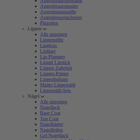
Augenbrauenpomade
Augenbrauenpuder
Augenbrauenstifte
Augenbrauenscheren
Pinzetten
Lippen
Alle anzeigen
Lippenstifte
Lipgloss
Lipliner
Lip-Plumper
Liquid Lipstick
Lippen Zubehör
Lippen-Primer
Lippenbalsam
Matter Lippenstift
Lippenstift-Sets
Nägel
Alle anzeigen
Nagellack
Base Coat
Top Coat
Nagelhärter
Nagelfeilen
Gel Nagellack