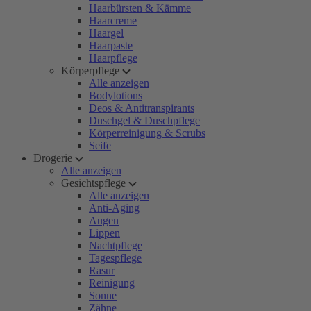
Haarbürsten & Kämme
Haarcreme
Haargel
Haarpaste
Haarpflege
Körperpflege
Alle anzeigen
Bodylotions
Deos & Antitranspirants
Duschgel & Duschpflege
Körperreinigung & Scrubs
Seife
Drogerie
Alle anzeigen
Gesichtspflege
Alle anzeigen
Anti-Aging
Augen
Lippen
Nachtpflege
Tagespflege
Rasur
Reinigung
Sonne
Zähne