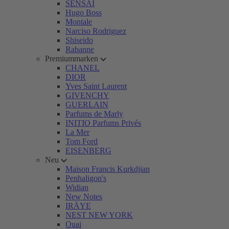
SENSAI
Hugo Boss
Montale
Narciso Rodriguez
Shiseido
Rabanne
Premiummarken
CHANEL
DIOR
Yves Saint Laurent
GIVENCHY
GUERLAIN
Parfums de Marly
INITIO Parfums Privés
La Mer
Tom Ford
EISENBERG
Neu
Maison Francis Kurkdjian
Penhaligon's
Widian
New Notes
IRÄYE
NEST NEW YORK
Ouai