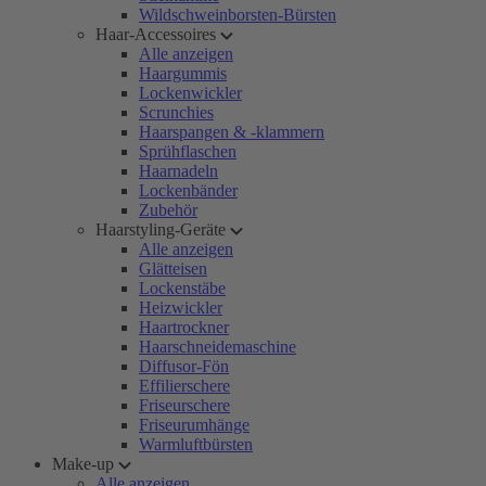
Wildschweinborsten-Bürsten
Haar-Accessoires
Alle anzeigen
Haargummis
Lockenwickler
Scrunchies
Haarspangen & -klammern
Sprühflaschen
Haarnadeln
Lockenbänder
Zubehör
Haarstyling-Geräte
Alle anzeigen
Glätteisen
Lockenstäbe
Heizwickler
Haartrockner
Haarschneidemaschine
Diffusor-Fön
Effilierschere
Friseurschere
Friseurumhänge
Warmluftbürsten
Make-up
Alle anzeigen