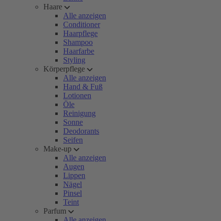
Haare
Alle anzeigen
Conditioner
Haarpflege
Shampoo
Haarfarbe
Styling
Körperpflege
Alle anzeigen
Hand & Fuß
Lotionen
Öle
Reinigung
Sonne
Deodorants
Seifen
Make-up
Alle anzeigen
Augen
Lippen
Nägel
Pinsel
Teint
Parfum
Alle anzeigen