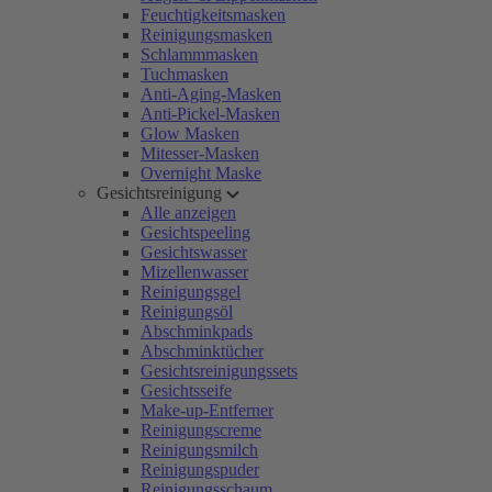
Feuchtigkeitsmasken
Reinigungsmasken
Schlammmasken
Tuchmasken
Anti-Aging-Masken
Anti-Pickel-Masken
Glow Masken
Mitesser-Masken
Overnight Maske
Gesichtsreinigung
Alle anzeigen
Gesichtspeeling
Gesichtswasser
Mizellenwasser
Reinigungsgel
Reinigungsöl
Abschminkpads
Abschminktücher
Gesichtsreinigungssets
Gesichtsseife
Make-up-Entferner
Reinigungscreme
Reinigungsmilch
Reinigungspuder
Reinigungsschaum