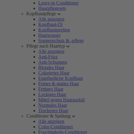
Leave-in Conditioner
Haarpflegesets
Kopfhautpflege
Alle anzeigen
Kopfhaut-Öl
Kopfhautpeeling
Haarwasser
Sonnenschutz & -pflege
Pflege nach Haartyp
Alle anzeigen
Anti-Frizz
Anti-Schuppen
Blondes Haar
Coloriertes Haar
Empfindliche Kopfhaut
Feines & glattes Haar
Fettiges Haar
Lockiges Haar
Mittel gegen Haarausfall
Normales Haar
Trockenes Haar
Conditioner & Spülung
Alle anzeigen
Color-Conditioner
Feuchtigkeits-Conditioner