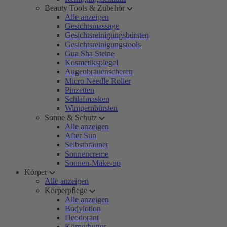
Beauty Tools & Zubehör
Alle anzeigen
Gesichtsmassage
Gesichtsreinigungsbürsten
Gesichtsreinigungstools
Gua Sha Steine
Kosmetikspiegel
Augenbrauenscheren
Micro Needle Roller
Pinzetten
Schlafmasken
Wimpernbürsten
Sonne & Schutz
Alle anzeigen
After Sun
Selbstbräuner
Sonnencreme
Sonnen-Make-up
Körper
Alle anzeigen
Körperpflege
Alle anzeigen
Bodylotion
Deodorant
Körperbutter