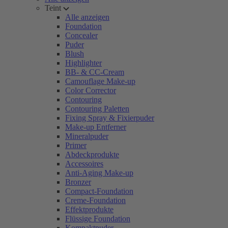
Teint
Alle anzeigen
Foundation
Concealer
Puder
Blush
Highlighter
BB- & CC-Cream
Camouflage Make-up
Color Corrector
Contouring
Contouring Paletten
Fixing Spray & Fixierpuder
Make-up Entferner
Mineralpuder
Primer
Abdeckprodukte
Accessoires
Anti-Aging Make-up
Bronzer
Compact-Foundation
Creme-Foundation
Effektprodukte
Flüssige Foundation
Kompaktpuder