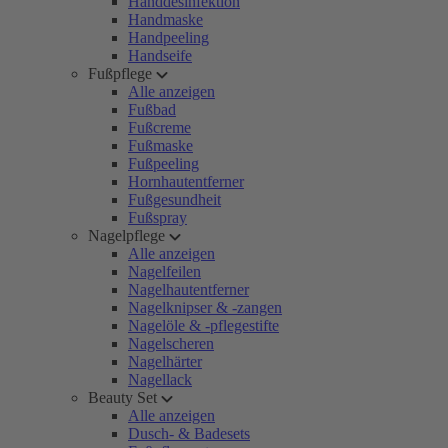
Handdesinfektion
Handmaske
Handpeeling
Handseife
Fußpflege
Alle anzeigen
Fußbad
Fußcreme
Fußmaske
Fußpeeling
Hornhautentferner
Fußgesundheit
Fußspray
Nagelpflege
Alle anzeigen
Nagelfeilen
Nagelhautentferner
Nagelknipser & -zangen
Nagelöle & -pflegestifte
Nagelscheren
Nagelhärter
Nagellack
Beauty Set
Alle anzeigen
Dusch- & Badesets