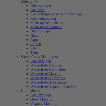
Zubehör
Alle anzeigen
Anspitzer
Kosmetikspiegel & Schminkspiegel
Kosmetiktaschen
Make-up Leerpaletten
Make-up Schwämme
Blotting Paper
Nägel
Augen
Lippen
Sets
Teint
Wasserfestes Make-up
Alle anzeigen
Wasserfeste Eyeliner
Wasserfeste Foundation
Wasserfeste Mascara
Wasserfester Concealer
Wasserfester Lidschatten
Wasserfeste Augenbrauenstifte
Highlights
Alle anzeigen
Glow Make-up
Veganes Make-up