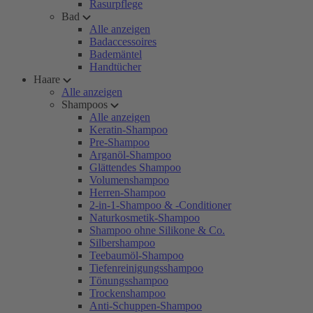
Rasurpflege
Bad
Alle anzeigen
Badaccessoires
Bademäntel
Handtücher
Haare
Alle anzeigen
Shampoos
Alle anzeigen
Keratin-Shampoo
Pre-Shampoo
Arganöl-Shampoo
Glättendes Shampoo
Volumenshampoo
Herren-Shampoo
2-in-1-Shampoo & -Conditioner
Naturkosmetik-Shampoo
Shampoo ohne Silikone & Co.
Silbershampoo
Teebaumöl-Shampoo
Tiefenreinigungsshampoo
Tönungsshampoo
Trockenshampoo
Anti-Schuppen-Shampoo