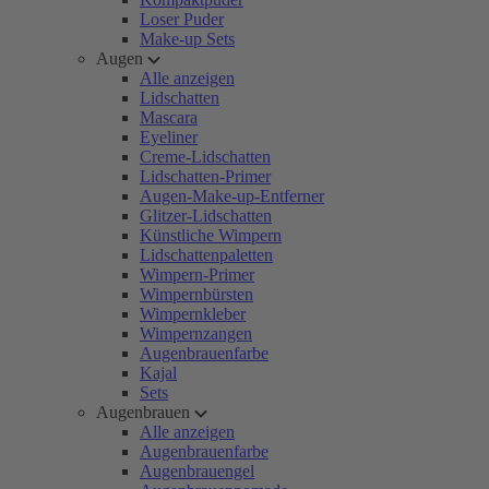
Loser Puder
Make-up Sets
Augen
Alle anzeigen
Lidschatten
Mascara
Eyeliner
Creme-Lidschatten
Lidschatten-Primer
Augen-Make-up-Entferner
Glitzer-Lidschatten
Künstliche Wimpern
Lidschattenpaletten
Wimpern-Primer
Wimpernbürsten
Wimpernkleber
Wimpernzangen
Augenbrauenfarbe
Kajal
Sets
Augenbrauen
Alle anzeigen
Augenbrauenfarbe
Augenbrauengel