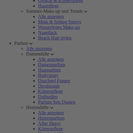
Gesicht & Körperpflege
Haarpflege
Sommer-Make-up und Trends
Alle anzeigen
Mists & Setting Sprays
Wasserfestes Make-up
Nagellack
Beach Hair stylen
Parfum
Alle anzeigen
Damendüfte
Alle anzeigen
Damenparfum
Haarparfum
Bodyspray
Duschgel Frauen
Deodorants
Körperpflege
Duftseifen
Parfum Sets Damen
Herrendüfte
Alle anzeigen
Herrenparfum
After Shave
Körperpflege