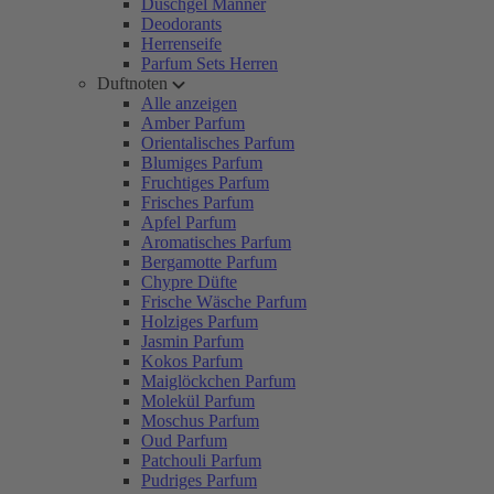
Duschgel Männer
Deodorants
Herrenseife
Parfum Sets Herren
Duftnoten
Alle anzeigen
Amber Parfum
Orientalisches Parfum
Blumiges Parfum
Fruchtiges Parfum
Frisches Parfum
Apfel Parfum
Aromatisches Parfum
Bergamotte Parfum
Chypre Düfte
Frische Wäsche Parfum
Holziges Parfum
Jasmin Parfum
Kokos Parfum
Maiglöckchen Parfum
Molekül Parfum
Moschus Parfum
Oud Parfum
Patchouli Parfum
Pudriges Parfum