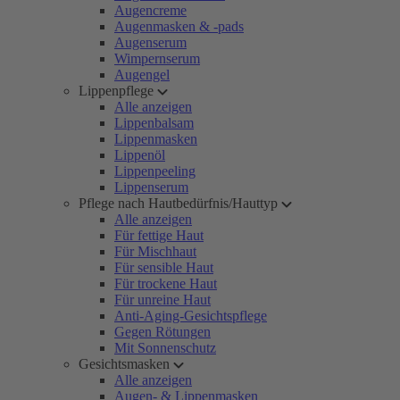
Augencreme
Augenmasken & -pads
Augenserum
Wimpernserum
Augengel
Lippenpflege
Alle anzeigen
Lippenbalsam
Lippenmasken
Lippenöl
Lippenpeeling
Lippenserum
Pflege nach Hautbedürfnis/Hauttyp
Alle anzeigen
Für fettige Haut
Für Mischhaut
Für sensible Haut
Für trockene Haut
Für unreine Haut
Anti-Aging-Gesichtspflege
Gegen Rötungen
Mit Sonnenschutz
Gesichtsmasken
Alle anzeigen
Augen- & Lippenmasken