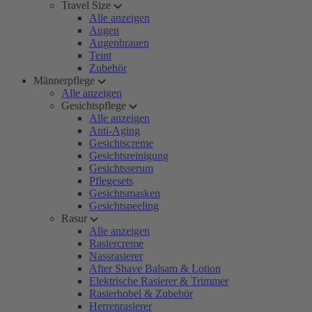
Travel Size
Alle anzeigen
Augen
Augenbrauen
Teint
Zubehör
Männerpflege
Alle anzeigen
Gesichtspflege
Alle anzeigen
Anti-Aging
Gesichtscreme
Gesichtsreinigung
Gesichtsserum
Pflegesets
Gesichtsmasken
Gesichtspeeling
Rasur
Alle anzeigen
Rasiercreme
Nassrasierer
After Shave Balsam & Lotion
Elektrische Rasierer & Trimmer
Rasierhobel & Zubehör
Herrenrasierer