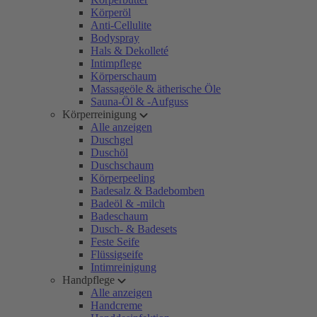
Körperöl
Anti-Cellulite
Bodyspray
Hals & Dekolleté
Intimpflege
Körperschaum
Massageöle & ätherische Öle
Sauna-Öl & -Aufguss
Körperreinigung
Alle anzeigen
Duschgel
Duschöl
Duschschaum
Körperpeeling
Badesalz & Badebomben
Badeöl & -milch
Badeschaum
Dusch- & Badesets
Feste Seife
Flüssigseife
Intimreinigung
Handpflege
Alle anzeigen
Handcreme