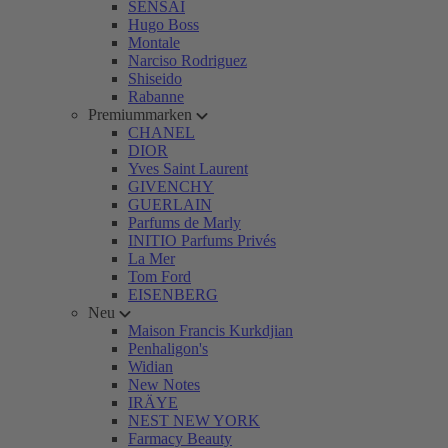
SENSAI
Hugo Boss
Montale
Narciso Rodriguez
Shiseido
Rabanne
Premiummarken
CHANEL
DIOR
Yves Saint Laurent
GIVENCHY
GUERLAIN
Parfums de Marly
INITIO Parfums Privés
La Mer
Tom Ford
EISENBERG
Neu
Maison Francis Kurkdjian
Penhaligon's
Widian
New Notes
IRÄYE
NEST NEW YORK
Farmacy Beauty