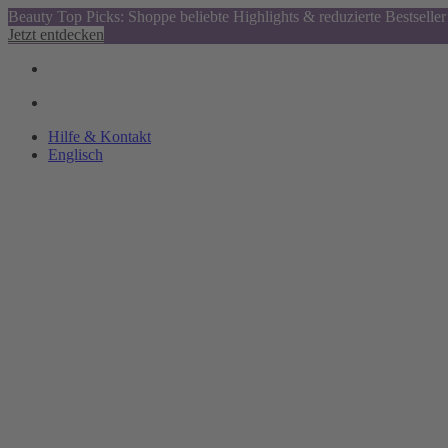
Beauty Top Picks: Shoppe beliebte Highlights & reduzierte Bestseller
Jetzt entdecken
Hilfe & Kontakt
Englisch