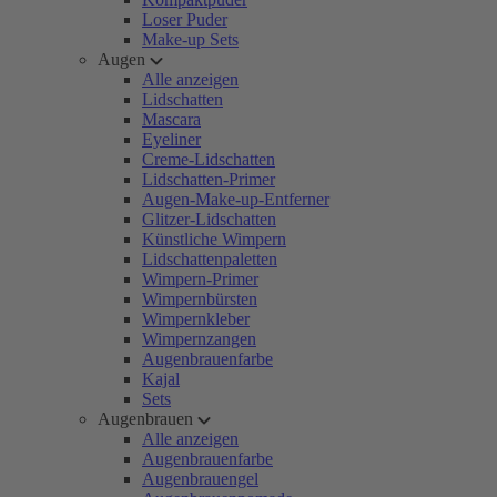
Loser Puder
Make-up Sets
Augen
Alle anzeigen
Lidschatten
Mascara
Eyeliner
Creme-Lidschatten
Lidschatten-Primer
Augen-Make-up-Entferner
Glitzer-Lidschatten
Künstliche Wimpern
Lidschattenpaletten
Wimpern-Primer
Wimpernbürsten
Wimpernkleber
Wimpernzangen
Augenbrauenfarbe
Kajal
Sets
Augenbrauen
Alle anzeigen
Augenbrauenfarbe
Augenbrauengel