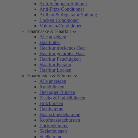
Anti-Schuppen-Spülung
Anti-Frizz-Conditioner
Aufbau & Reparatur Spülung
Locken-Conditioner
Volumen-Conditioner
Haarmaske & Haarkur
Alle anzeigen
Haarbutter
Haarkur trockenes Haar
Haarkur gefärbtes Haar
Haarkur Feuchtigkeit
Haarkur Keratin
Haarkur Locken
Haarbürsten & Kämme
Alle anzeigen
Rundbürsten
Detangler-Bürsten
Flach- & Paddelbürsten
Holzbürsten
Haarkämme
Haarschneidekämme
Kopfmassagebürsten
Lockenkämme
Skelettbürsten
Stielkämme