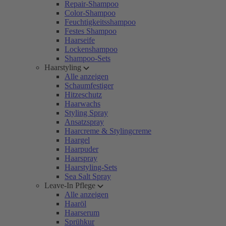
Repair-Shampoo
Color-Shampoo
Feuchtigkeitsshampoo
Festes Shampoo
Haarseife
Lockenshampoo
Shampoo-Sets
Haarstyling
Alle anzeigen
Schaumfestiger
Hitzeschutz
Haarwachs
Styling Spray
Ansatzspray
Haarcreme & Stylingcreme
Haargel
Haarpuder
Haarspray
Haarstyling-Sets
Sea Salt Spray
Leave-In Pflege
Alle anzeigen
Haaröl
Haarserum
Sprühkur