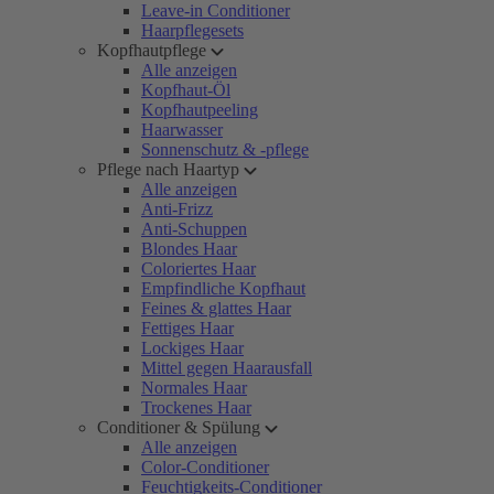
Leave-in Conditioner
Haarpflegesets
Kopfhautpflege
Alle anzeigen
Kopfhaut-Öl
Kopfhautpeeling
Haarwasser
Sonnenschutz & -pflege
Pflege nach Haartyp
Alle anzeigen
Anti-Frizz
Anti-Schuppen
Blondes Haar
Coloriertes Haar
Empfindliche Kopfhaut
Feines & glattes Haar
Fettiges Haar
Lockiges Haar
Mittel gegen Haarausfall
Normales Haar
Trockenes Haar
Conditioner & Spülung
Alle anzeigen
Color-Conditioner
Feuchtigkeits-Conditioner