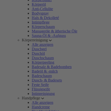
Körperöl
Anti-Cellulite
Bodyspray
Hals & Dekolleté
Intimpflege
Körperschaum
Massageöle & ätherische Öle
Sauna-Öl & -Aufguss
Körperreinigung
Alle anzeigen
Duschgel
Duschöl
Duschschaum
Körperpeeling
Badesalz & Badebomben
Badeöl & -milch
Badeschaum
Dusch- & Badesets
Feste Seife
Flüssigseife
Intimreinigung
Handpflege
Alle anzeigen
Handcreme