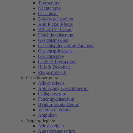
Tagescreme
Nachtcreme
Gesichtsöl
24h-Gesichtspflege
Anti-Pickel-Pflege
BB- & CC-Cream
Feuchtigkeitscreme
Gesichtsmasken
Gesichtspflege ohne Parabene
Gesichtspflegesets
Gesichtsspray
Getönte Tagescreme
Hals & Dekolleté
Pflege mit Q10
Gesichtsserum
Alle anzeigen
Anti-Aging-Gesichtsserum
Collagenserum
Feuchtigkeitsserum
Hyaluronsäure-Serum
Vitamin C Serum
Ampullen
Augenpflege
Alle anzeigen
Augenbrauenserum