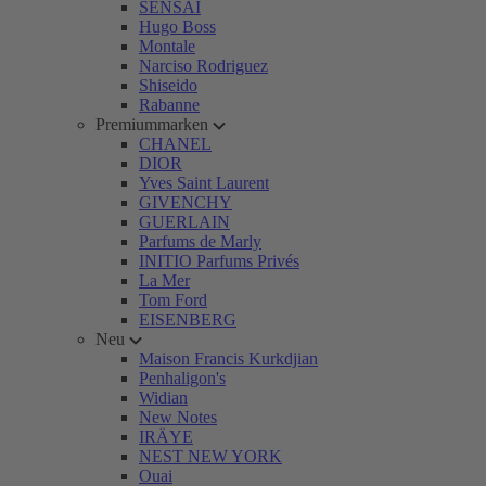
SENSAI
Hugo Boss
Montale
Narciso Rodriguez
Shiseido
Rabanne
Premiummarken
CHANEL
DIOR
Yves Saint Laurent
GIVENCHY
GUERLAIN
Parfums de Marly
INITIO Parfums Privés
La Mer
Tom Ford
EISENBERG
Neu
Maison Francis Kurkdjian
Penhaligon's
Widian
New Notes
IRÄYE
NEST NEW YORK
Ouai