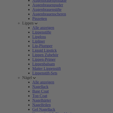
Augenbrauenpomade
Augenbrauenpuder
Augenbrauenstifte
Augenbrauenscheren
Pinzetten
Lippen
Alle anzeigen
Lippenstifte
Lipgloss
Lipliner
Lip-Plumper
Liquid Lipstick
Lippen Zubehör
Lippen-Primer
Lippenbalsam
Matter Lippenstift
Lippenstift-Sets
Nägel
Alle anzeigen
Nagellack
Base Coat
Top Coat
Nagelhärter
Nagelfeilen
Gel Nagellack