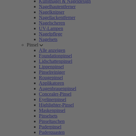
Kunstnägel & Nageldesign
Nagelhautentferner
Nagelknipser
Nagellackentferner
Nagelscheren
UV-Lampen
Nagelpflege
Nagelsets
Pinsel
Alle anzeigen
Foundationpinsel
Lidschattenpinsel
Lippenpinsel
Pinselreiniger
Rougepinsel
Applikatoren
Augenbrauenpinsel
Concealer-Pinsel
Eyelinerpinsel
Highlighter-Pinsel
Maskenpinsel
Pinselsets
Pinseltaschen
Puderpinsel
Puderquasten