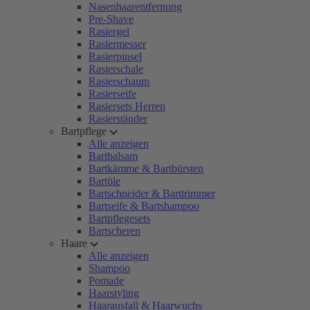
Nasenhaarentfernung
Pre-Shave
Rasiergel
Rasiermesser
Rasierpinsel
Rasierschale
Rasierschaum
Rasierseife
Rasiersets Herren
Rasierständer
Bartpflege
Alle anzeigen
Bartbalsam
Bartkämme & Bartbürsten
Bartöle
Bartschneider & Barttrimmer
Bartseife & Bartshampoo
Bartpflegesets
Bartscheren
Haare
Alle anzeigen
Shampoo
Pomade
Haarstyling
Haarausfall & Haarwuchs