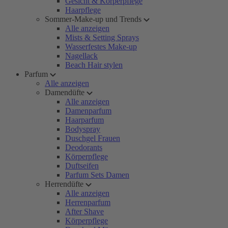
Gesicht & Körperpflege
Haarpflege
Sommer-Make-up und Trends
Alle anzeigen
Mists & Setting Sprays
Wasserfestes Make-up
Nagellack
Beach Hair stylen
Parfum
Alle anzeigen
Damendüfte
Alle anzeigen
Damenparfum
Haarparfum
Bodyspray
Duschgel Frauen
Deodorants
Körperpflege
Duftseifen
Parfum Sets Damen
Herrendüfte
Alle anzeigen
Herrenparfum
After Shave
Körperpflege