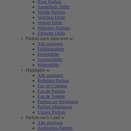
Rose Parfum
Sandelholz Düfte
Vanille Parfum
Veilchen Düfte
Vetiver Düfte
Würziges Parfum
Zitrische Düfte
Parfum nach Jahreszeit
Alle anzeigen
Frühlingsdüfte
Herbstdüfte
Sommerdüfte
Winterdüfte
Highlights
Alle anzeigen
Beliebtes Parfum
Eau de Cologne
Eau de Parfum
Eau de Toilette
Parfum auf Rechnung
Parfum Miniaturen
Unisex Parfum
Parfum nach Land
Alle anzeigen
Arabisches Parfum