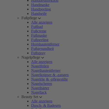
Handdesinfektion
Handmaske
Handpeeling
Handseife
Fußpflege
Alle anzeigen
Fußbad
Fußcreme
Fußmaske
Fußpeeling
Hornhautentferner
Fußgesundheit
Fußspray
Nagelpflege
Alle anzeigen
Nagelfeilen
Nagelhautentferner
Nagelknipser & -zangen
Nagelöle & -pflegestifte
Nagelscheren
Nagelhärter
Nagellack
Beauty Set
Alle anzeigen
Dusch- & Badesets