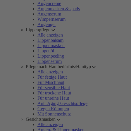
Augencreme
Augenmasken & -pads
Augenserum
Wimpernserum
Augengel
Lippenpflege
Alle anzeigen
Lippenbalsam
Lippenmasken
Lippenöl
Lippenpeeling
Lippenserum
Pflege nach Hautbedürfnis/Hauttyp
Alle anzeigen
Für fettige Haut
Für Mischhaut
Für sensible Haut
Für trockene Haut
Für unreine Haut
Anti-Aging-Gesichtspflege
Gegen Rötungen
Mit Sonnenschutz
Gesichtsmasken
Alle anzeigen
Augen- & Lippenmasken