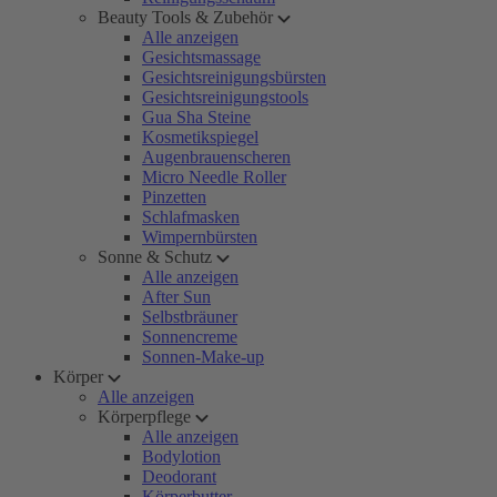
Beauty Tools & Zubehör
Alle anzeigen
Gesichtsmassage
Gesichtsreinigungsbürsten
Gesichtsreinigungstools
Gua Sha Steine
Kosmetikspiegel
Augenbrauenscheren
Micro Needle Roller
Pinzetten
Schlafmasken
Wimpernbürsten
Sonne & Schutz
Alle anzeigen
After Sun
Selbstbräuner
Sonnencreme
Sonnen-Make-up
Körper
Alle anzeigen
Körperpflege
Alle anzeigen
Bodylotion
Deodorant
Körperbutter