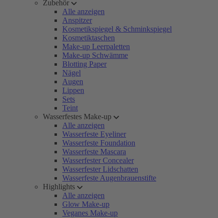
Zubehör
Alle anzeigen
Anspitzer
Kosmetikspiegel & Schminkspiegel
Kosmetiktaschen
Make-up Leerpaletten
Make-up Schwämme
Blotting Paper
Nägel
Augen
Lippen
Sets
Teint
Wasserfestes Make-up
Alle anzeigen
Wasserfeste Eyeliner
Wasserfeste Foundation
Wasserfeste Mascara
Wasserfester Concealer
Wasserfester Lidschatten
Wasserfeste Augenbrauenstifte
Highlights
Alle anzeigen
Glow Make-up
Veganes Make-up