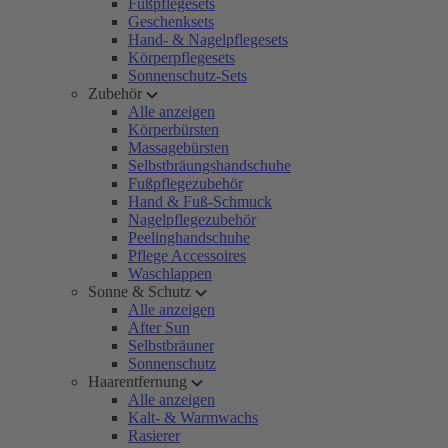
Fußpflegesets
Geschenksets
Hand- & Nagelpflegesets
Körperpflegesets
Sonnenschutz-Sets
Zubehör
Alle anzeigen
Körperbürsten
Massagebürsten
Selbstbräungshandschuhe
Fußpflegezubehör
Hand & Fuß-Schmuck
Nagelpflegezubehör
Peelinghandschuhe
Pflege Accessoires
Waschlappen
Sonne & Schutz
Alle anzeigen
After Sun
Selbstbräuner
Sonnenschutz
Haarentfernung
Alle anzeigen
Kalt- & Warmwachs
Rasierer