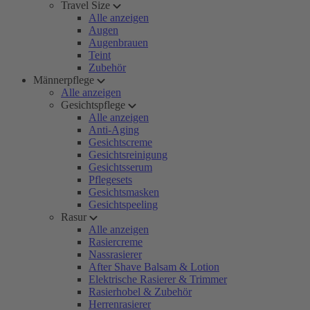
Travel Size
Alle anzeigen
Augen
Augenbrauen
Teint
Zubehör
Männerpflege
Alle anzeigen
Gesichtspflege
Alle anzeigen
Anti-Aging
Gesichtscreme
Gesichtsreinigung
Gesichtsserum
Pflegesets
Gesichtsmasken
Gesichtspeeling
Rasur
Alle anzeigen
Rasiercreme
Nassrasierer
After Shave Balsam & Lotion
Elektrische Rasierer & Trimmer
Rasierhobel & Zubehör
Herrenrasierer