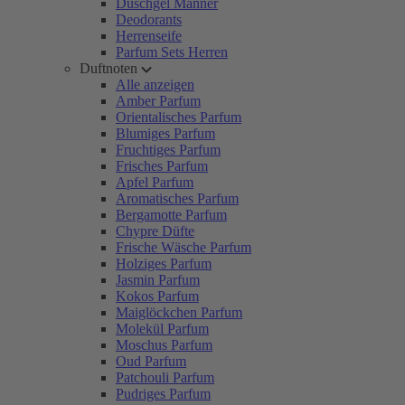
Duschgel Männer
Deodorants
Herrenseife
Parfum Sets Herren
Duftnoten
Alle anzeigen
Amber Parfum
Orientalisches Parfum
Blumiges Parfum
Fruchtiges Parfum
Frisches Parfum
Apfel Parfum
Aromatisches Parfum
Bergamotte Parfum
Chypre Düfte
Frische Wäsche Parfum
Holziges Parfum
Jasmin Parfum
Kokos Parfum
Maiglöckchen Parfum
Molekül Parfum
Moschus Parfum
Oud Parfum
Patchouli Parfum
Pudriges Parfum