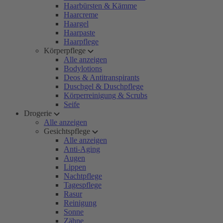
Haarbürsten & Kämme
Haarcreme
Haargel
Haarpaste
Haarpflege
Körperpflege
Alle anzeigen
Bodylotions
Deos & Antitranspirants
Duschgel & Duschpflege
Körperreinigung & Scrubs
Seife
Drogerie
Alle anzeigen
Gesichtspflege
Alle anzeigen
Anti-Aging
Augen
Lippen
Nachtpflege
Tagespflege
Rasur
Reinigung
Sonne
Zähne