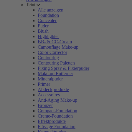
Teint
Alle anzeigen
Foundation
Concealer
Puder
Blush
Highlighter
BB- & CC-Cream
Camouflage Make-up
Color Corrector
Contouring
Contouring Paletten
Fixing Spray & Fixierpuder
Make-up Entferner
Mineralpuder
Primer
Abdeckprodukte
Accessoires
Anti-Aging Make-up
Bronzer
Compact-Foundation
Creme-Foundation
Effektprodukte
Flüssige Foundation
Kompaktpuder