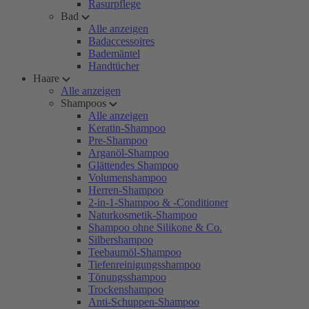
Rasurpflege
Bad
Alle anzeigen
Badaccessoires
Bademäntel
Handtücher
Haare
Alle anzeigen
Shampoos
Alle anzeigen
Keratin-Shampoo
Pre-Shampoo
Arganöl-Shampoo
Glättendes Shampoo
Volumenshampoo
Herren-Shampoo
2-in-1-Shampoo & -Conditioner
Naturkosmetik-Shampoo
Shampoo ohne Silikone & Co.
Silbershampoo
Teebaumöl-Shampoo
Tiefenreinigungsshampoo
Tönungsshampoo
Trockenshampoo
Anti-Schuppen-Shampoo