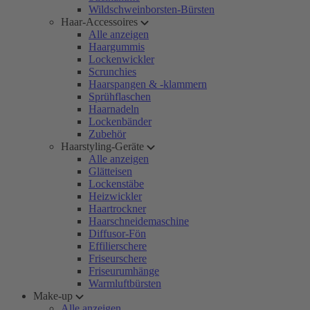
Wildschweinborsten-Bürsten
Haar-Accessoires
Alle anzeigen
Haargummis
Lockenwickler
Scrunchies
Haarspangen & -klammern
Sprühflaschen
Haarnadeln
Lockenbänder
Zubehör
Haarstyling-Geräte
Alle anzeigen
Glätteisen
Lockenstäbe
Heizwickler
Haartrockner
Haarschneidemaschine
Diffusor-Fön
Effilierschere
Friseurschere
Friseurumhänge
Warmluftbürsten
Make-up
Alle anzeigen