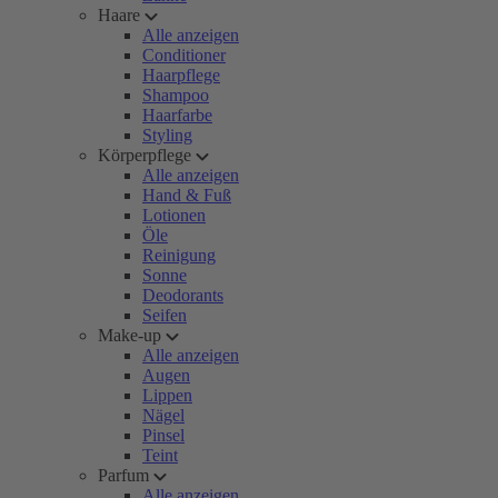
Haare
Alle anzeigen
Conditioner
Haarpflege
Shampoo
Haarfarbe
Styling
Körperpflege
Alle anzeigen
Hand & Fuß
Lotionen
Öle
Reinigung
Sonne
Deodorants
Seifen
Make-up
Alle anzeigen
Augen
Lippen
Nägel
Pinsel
Teint
Parfum
Alle anzeigen