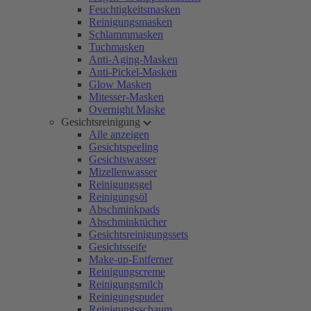
Feuchtigkeitsmasken
Reinigungsmasken
Schlammmasken
Tuchmasken
Anti-Aging-Masken
Anti-Pickel-Masken
Glow Masken
Mitesser-Masken
Overnight Maske
Gesichtsreinigung
Alle anzeigen
Gesichtspeeling
Gesichtswasser
Mizellenwasser
Reinigungsgel
Reinigungsöl
Abschminkpads
Abschminktücher
Gesichtsreinigungssets
Gesichtsseife
Make-up-Entferner
Reinigungscreme
Reinigungsmilch
Reinigungspuder
Reinigungsschaum