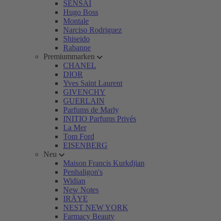
SENSAI
Hugo Boss
Montale
Narciso Rodriguez
Shiseido
Rabanne
Premiummarken
CHANEL
DIOR
Yves Saint Laurent
GIVENCHY
GUERLAIN
Parfums de Marly
INITIO Parfums Privés
La Mer
Tom Ford
EISENBERG
Neu
Maison Francis Kurkdjian
Penhaligon's
Widian
New Notes
IRÄYE
NEST NEW YORK
Farmacy Beauty