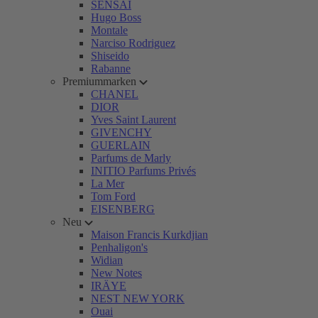
SENSAI
Hugo Boss
Montale
Narciso Rodriguez
Shiseido
Rabanne
Premiummarken
CHANEL
DIOR
Yves Saint Laurent
GIVENCHY
GUERLAIN
Parfums de Marly
INITIO Parfums Privés
La Mer
Tom Ford
EISENBERG
Neu
Maison Francis Kurkdjian
Penhaligon's
Widian
New Notes
IRÄYE
NEST NEW YORK
Ouai