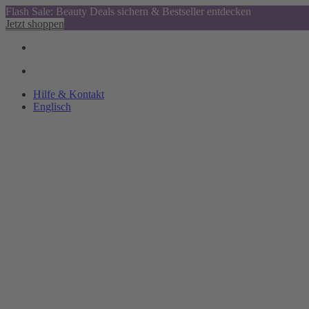
Flash Sale: Beauty Deals sichern & Bestseller entdecken
Jetzt shoppen
Hilfe & Kontakt
Englisch