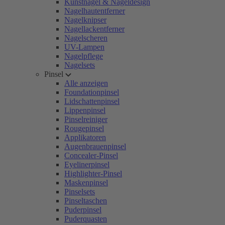
Kunstnägel & Nageldesign
Nagelhautentferner
Nagelknipser
Nagellackentferner
Nagelscheren
UV-Lampen
Nagelpflege
Nagelsets
Pinsel
Alle anzeigen
Foundationpinsel
Lidschattenpinsel
Lippenpinsel
Pinselreiniger
Rougepinsel
Applikatoren
Augenbrauenpinsel
Concealer-Pinsel
Eyelinerpinsel
Highlighter-Pinsel
Maskenpinsel
Pinselsets
Pinseltaschen
Puderpinsel
Puderquasten