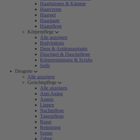
Haarbürsten & Kämme
Haarcreme
Haargel
Haarpaste
Haarpflege
Körperpflege
Alle anzeigen
Bodylotions
Deos & Antitranspirants
Duschgel & Duschpflege
Körperreinigung & Scrubs
Seife
Drogerie
Alle anzeigen
Gesichtspflege
Alle anzeigen
Anti-Aging
Augen
Lippen
Nachtpflege
Tagespflege
Rasur
Reinigung
Sonne
Zähne