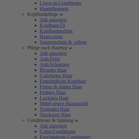
Leave-in Conditioner
Haarpflegesets
Kopfhautpflege
Alle anzeigen
Kopfhaut-Öl
Kopfhautpeeling
Haarwasser
Sonnenschutz & -pflege
Pflege nach Haartyp
Alle anzeigen
Anti-Frizz
Anti-Schuppen
Blondes Haar
Coloriertes Haar
Empfindliche Kopfhaut
Feines & glattes Haar
Fettiges Haar
Lockiges Haar
Mittel gegen Haarausfall
Normales Haar
Trockenes Haar
Conditioner & Spülung
Alle anzeigen
Color-Conditioner
Feuchtigkeits-Conditioner