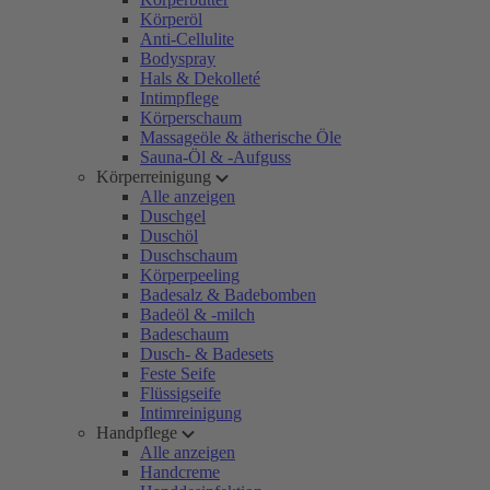
Körperöl
Anti-Cellulite
Bodyspray
Hals & Dekolleté
Intimpflege
Körperschaum
Massageöle & ätherische Öle
Sauna-Öl & -Aufguss
Körperreinigung
Alle anzeigen
Duschgel
Duschöl
Duschschaum
Körperpeeling
Badesalz & Badebomben
Badeöl & -milch
Badeschaum
Dusch- & Badesets
Feste Seife
Flüssigseife
Intimreinigung
Handpflege
Alle anzeigen
Handcreme