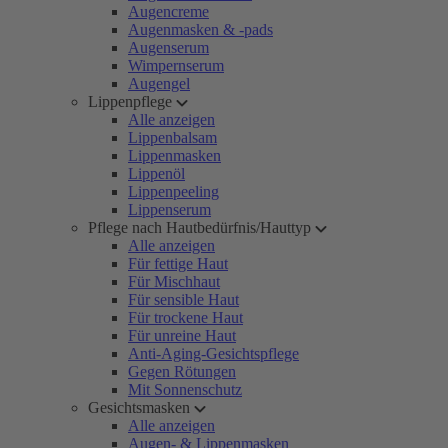
Augencreme
Augenmasken & -pads
Augenserum
Wimpernserum
Augengel
Lippenpflege
Alle anzeigen
Lippenbalsam
Lippenmasken
Lippenöl
Lippenpeeling
Lippenserum
Pflege nach Hautbedürfnis/Hauttyp
Alle anzeigen
Für fettige Haut
Für Mischhaut
Für sensible Haut
Für trockene Haut
Für unreine Haut
Anti-Aging-Gesichtspflege
Gegen Rötungen
Mit Sonnenschutz
Gesichtsmasken
Alle anzeigen
Augen- & Lippenmasken