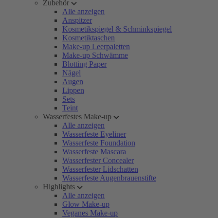
Zubehör
Alle anzeigen
Anspitzer
Kosmetikspiegel & Schminkspiegel
Kosmetiktaschen
Make-up Leerpaletten
Make-up Schwämme
Blotting Paper
Nägel
Augen
Lippen
Sets
Teint
Wasserfestes Make-up
Alle anzeigen
Wasserfeste Eyeliner
Wasserfeste Foundation
Wasserfeste Mascara
Wasserfester Concealer
Wasserfester Lidschatten
Wasserfeste Augenbrauenstifte
Highlights
Alle anzeigen
Glow Make-up
Veganes Make-up