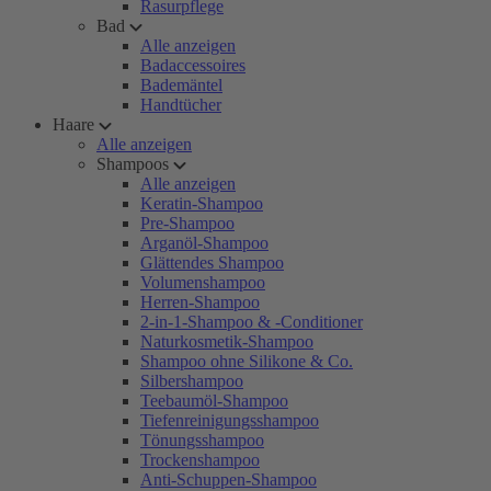
Rasurpflege
Bad
Alle anzeigen
Badaccessoires
Bademäntel
Handtücher
Haare
Alle anzeigen
Shampoos
Alle anzeigen
Keratin-Shampoo
Pre-Shampoo
Arganöl-Shampoo
Glättendes Shampoo
Volumenshampoo
Herren-Shampoo
2-in-1-Shampoo & -Conditioner
Naturkosmetik-Shampoo
Shampoo ohne Silikone & Co.
Silbershampoo
Teebaumöl-Shampoo
Tiefenreinigungsshampoo
Tönungsshampoo
Trockenshampoo
Anti-Schuppen-Shampoo