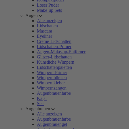
Loser Puder
Make-up Sets
Augen
Alle anzeigen
Lidschatten
Mascara
Eyeliner
Creme-Lidschatten
Lidschatten-Primer
Augen-Make-up-Entferner
Glitzer-Lidschatten
Künstliche Wimpern
Lidschattenpaletten
Wimpern-Primer
Wimpernbürsten
Wimpernkleber
Wimpernzangen
Augenbrauenfarbe
Kajal
Sets
Augenbrauen
Alle anzeigen
Augenbrauenfarbe
Augenbrauengel