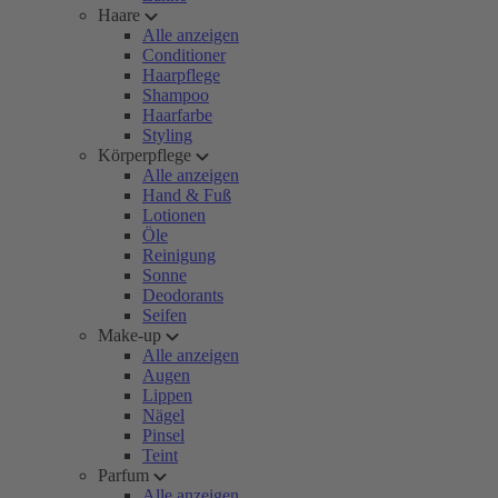
Haare
Alle anzeigen
Conditioner
Haarpflege
Shampoo
Haarfarbe
Styling
Körperpflege
Alle anzeigen
Hand & Fuß
Lotionen
Öle
Reinigung
Sonne
Deodorants
Seifen
Make-up
Alle anzeigen
Augen
Lippen
Nägel
Pinsel
Teint
Parfum
Alle anzeigen