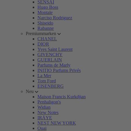
SENSAI
Hugo Boss
Montale
Narciso Rodriguez
Shiseido
Rabanne
Premiummarken
CHANEL
DIOR
Yves Saint Laurent
GIVENCHY
GUERLAIN
Parfums de Marly
INITIO Parfums Privés
La Mer
Tom Ford
EISENBERG
Neu
Maison Francis Kurkdjian
Penhaligon's
Widian
New Notes
IRÄYE
NEST NEW YORK
Ouai