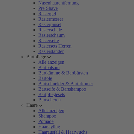
Nasenhaarentfernung
Pre-Shave
Rasiergel
Rasiermesser
Rasierpinsel
Rasierschale
Rasierschaum
Rasierseife
Rasiersets Herren
Rasierständer
Bartpflege
Alle anzeigen
Bartbalsam
Bartkämme & Bartbürsten
Bartöle
Bartschneider & Barttrimmer
Bartseife & Bartshampoo
Bartpflegesets
Bartscheren
Haare
Alle anzeigen
Shampoo
Pomade
Haarstyling
Haarausfall & Haarwuchs