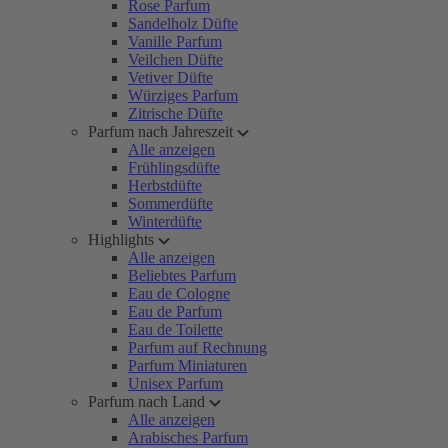
Rose Parfum
Sandelholz Düfte
Vanille Parfum
Veilchen Düfte
Vetiver Düfte
Würziges Parfum
Zitrische Düfte
Parfum nach Jahreszeit
Alle anzeigen
Frühlingsdüfte
Herbstdüfte
Sommerdüfte
Winterdüfte
Highlights
Alle anzeigen
Beliebtes Parfum
Eau de Cologne
Eau de Parfum
Eau de Toilette
Parfum auf Rechnung
Parfum Miniaturen
Unisex Parfum
Parfum nach Land
Alle anzeigen
Arabisches Parfum