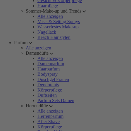
Gesicht & Körperpflege
Haarpflege
Sommer-Make-up und Trends
Alle anzeigen
Mists & Setting Sprays
Wasserfestes Make-up
Nagellack
Beach Hair stylen
Parfum
Alle anzeigen
Damendüfte
Alle anzeigen
Damenparfum
Haarparfum
Bodyspray
Duschgel Frauen
Deodorants
Körperpflege
Duftseifen
Parfum Sets Damen
Herrendüfte
Alle anzeigen
Herrenparfum
After Shave
Körperpflege