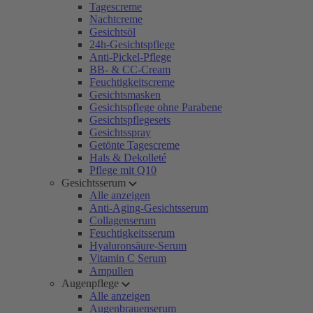
Tagescreme
Nachtcreme
Gesichtsöl
24h-Gesichtspflege
Anti-Pickel-Pflege
BB- & CC-Cream
Feuchtigkeitscreme
Gesichtsmasken
Gesichtspflege ohne Parabene
Gesichtspflegesets
Gesichtsspray
Getönte Tagescreme
Hals & Dekolleté
Pflege mit Q10
Gesichtsserum
Alle anzeigen
Anti-Aging-Gesichtsserum
Collagenserum
Feuchtigkeitsserum
Hyaluronsäure-Serum
Vitamin C Serum
Ampullen
Augenpflege
Alle anzeigen
Augenbrauenserum