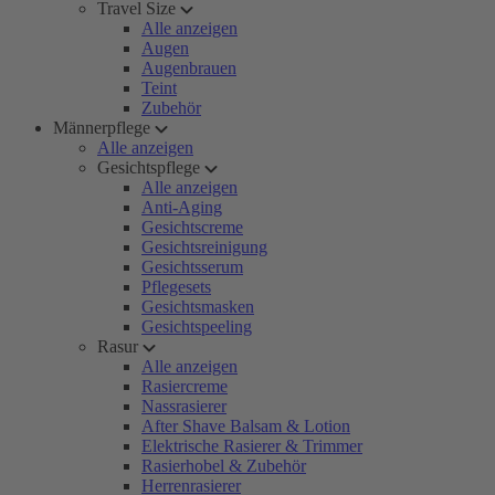
Travel Size
Alle anzeigen
Augen
Augenbrauen
Teint
Zubehör
Männerpflege
Alle anzeigen
Gesichtspflege
Alle anzeigen
Anti-Aging
Gesichtscreme
Gesichtsreinigung
Gesichtsserum
Pflegesets
Gesichtsmasken
Gesichtspeeling
Rasur
Alle anzeigen
Rasiercreme
Nassrasierer
After Shave Balsam & Lotion
Elektrische Rasierer & Trimmer
Rasierhobel & Zubehör
Herrenrasierer