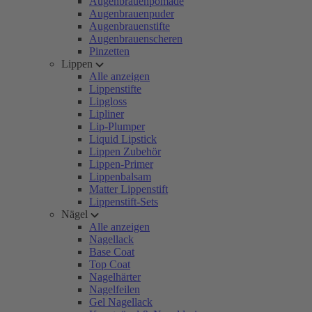
Augenbrauenpomade
Augenbrauenpuder
Augenbrauenstifte
Augenbrauenscheren
Pinzetten
Lippen
Alle anzeigen
Lippenstifte
Lipgloss
Lipliner
Lip-Plumper
Liquid Lipstick
Lippen Zubehör
Lippen-Primer
Lippenbalsam
Matter Lippenstift
Lippenstift-Sets
Nägel
Alle anzeigen
Nagellack
Base Coat
Top Coat
Nagelhärter
Nagelfeilen
Gel Nagellack