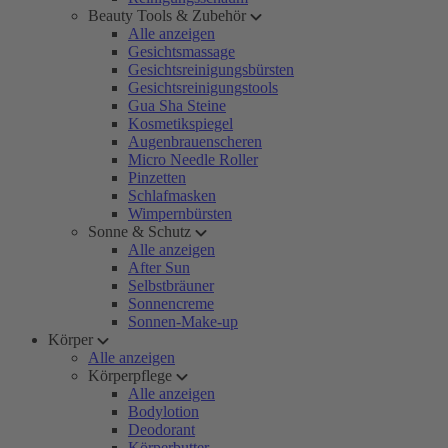
Beauty Tools & Zubehör
Alle anzeigen
Gesichtsmassage
Gesichtsreinigungsbürsten
Gesichtsreinigungstools
Gua Sha Steine
Kosmetikspiegel
Augenbrauenscheren
Micro Needle Roller
Pinzetten
Schlafmasken
Wimpernbürsten
Sonne & Schutz
Alle anzeigen
After Sun
Selbstbräuner
Sonnencreme
Sonnen-Make-up
Körper
Alle anzeigen
Körperpflege
Alle anzeigen
Bodylotion
Deodorant
Körperbutter