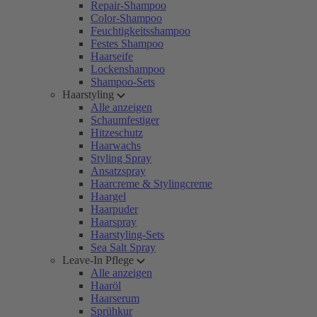
Repair-Shampoo
Color-Shampoo
Feuchtigkeitsshampoo
Festes Shampoo
Haarseife
Lockenshampoo
Shampoo-Sets
Haarstyling
Alle anzeigen
Schaumfestiger
Hitzeschutz
Haarwachs
Styling Spray
Ansatzspray
Haarcreme & Stylingcreme
Haargel
Haarpuder
Haarspray
Haarstyling-Sets
Sea Salt Spray
Leave-In Pflege
Alle anzeigen
Haaröl
Haarserum
Sprühkur