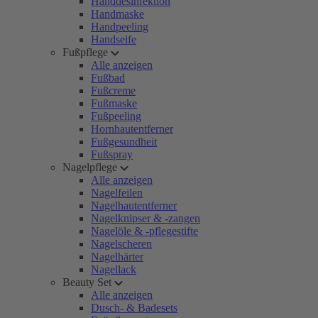
Handdesinfektion
Handmaske
Handpeeling
Handseife
Fußpflege
Alle anzeigen
Fußbad
Fußcreme
Fußmaske
Fußpeeling
Hornhautentferner
Fußgesundheit
Fußspray
Nagelpflege
Alle anzeigen
Nagelfeilen
Nagelhautentferner
Nagelknipser & -zangen
Nagelöle & -pflegestifte
Nagelscheren
Nagelhärter
Nagellack
Beauty Set
Alle anzeigen
Dusch- & Badesets