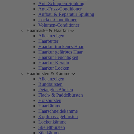
Anti-Schuppen-Spülung
Anti-Frizz-Conditioner
Aufbau & Reparatur Spülung
Locken-Conditioner
Volumen-Conditioner
Haarmaske & Haarkur
Alle anzeigen
Haarbutter
Haarkur trockenes Haar
Haarkur gefärbtes Haar
Haarkur Feuchtigkeit
Haarkur Keratin
Haarkur Locken
Haarbürsten & Kämme
Alle anzeigen
Rundbürsten
Detangler-Bürsten
Flach- & Paddelbürsten
Holzbürsten
Haarkämme
Haarschneidekämme
Kopfmassagebürsten
Lockenkämme
Skelettbürsten
Stielkämme