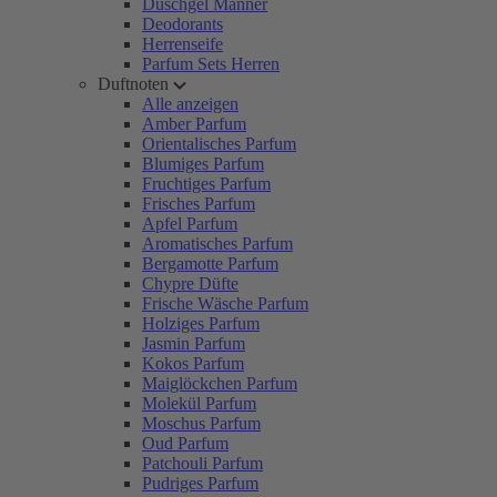
Duschgel Männer
Deodorants
Herrenseife
Parfum Sets Herren
Duftnoten
Alle anzeigen
Amber Parfum
Orientalisches Parfum
Blumiges Parfum
Fruchtiges Parfum
Frisches Parfum
Apfel Parfum
Aromatisches Parfum
Bergamotte Parfum
Chypre Düfte
Frische Wäsche Parfum
Holziges Parfum
Jasmin Parfum
Kokos Parfum
Maiglöckchen Parfum
Molekül Parfum
Moschus Parfum
Oud Parfum
Patchouli Parfum
Pudriges Parfum