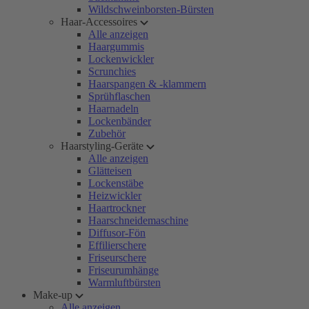
Wildschweinborsten-Bürsten
Haar-Accessoires
Alle anzeigen
Haargummis
Lockenwickler
Scrunchies
Haarspangen & -klammern
Sprühflaschen
Haarnadeln
Lockenbänder
Zubehör
Haarstyling-Geräte
Alle anzeigen
Glätteisen
Lockenstäbe
Heizwickler
Haartrockner
Haarschneidemaschine
Diffusor-Fön
Effilierschere
Friseurschere
Friseurumhänge
Warmluftbürsten
Make-up
Alle anzeigen