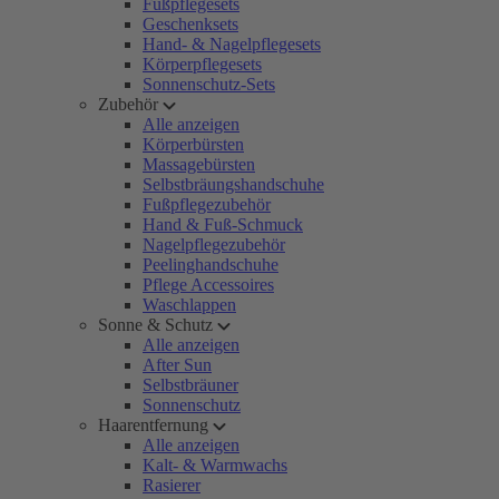
Fußpflegesets
Geschenksets
Hand- & Nagelpflegesets
Körperpflegesets
Sonnenschutz-Sets
Zubehör
Alle anzeigen
Körperbürsten
Massagebürsten
Selbstbräungshandschuhe
Fußpflegezubehör
Hand & Fuß-Schmuck
Nagelpflegezubehör
Peelinghandschuhe
Pflege Accessoires
Waschlappen
Sonne & Schutz
Alle anzeigen
After Sun
Selbstbräuner
Sonnenschutz
Haarentfernung
Alle anzeigen
Kalt- & Warmwachs
Rasierer