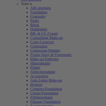
Teint
Alle anzeigen
Foundation
Concealer
Puder
Blush
Highlighter
BB- & CC-Cream
Camouflage Make-up
Color Corrector
Contouring
Contouring Paletten
Fixing Spray & Fixierpuder
Make-up Entferner
Mineralpuder
Primer
Abdeckprodukte
Accessoires
Anti-Aging Make-up
Bronzer
Compact-Foundation
Creme-Foundation
Effektprodukte
Flüssige Foundation
Kompaktpuder