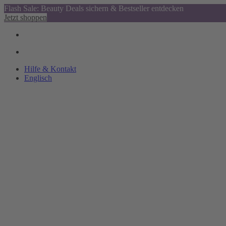
Flash Sale: Beauty Deals sichern & Bestseller entdecken
Jetzt shoppen
Hilfe & Kontakt
Englisch