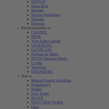
SENSAI
Hugo Boss
Montale
Narciso Rodriguez
Shiseido
Rabanne
Premiummarken
CHANEL
DIOR
Yves Saint Laurent
GIVENCHY
GUERLAIN
Parfums de Marly
INITIO Parfums Privés
La Mer
Tom Ford
EISENBERG
Neu
Maison Francis Kurkdjian
Penhaligon's
Widian
New Notes
IRÄYE
NEST NEW YORK
Ouai