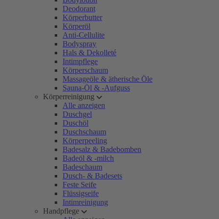
Deodorant
Körperbutter
Körperöl
Anti-Cellulite
Bodyspray
Hals & Dekolleté
Intimpflege
Körperschaum
Massageöle & ätherische Öle
Sauna-Öl & -Aufguss
Körperreinigung
Alle anzeigen
Duschgel
Duschöl
Duschschaum
Körperpeeling
Badesalz & Badebomben
Badeöl & -milch
Badeschaum
Dusch- & Badesets
Feste Seife
Flüssigseife
Intimreinigung
Handpflege