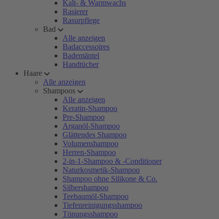
Kalt- & Warmwachs
Rasierer
Rasurpflege
Bad
Alle anzeigen
Badaccessoires
Bademäntel
Handtücher
Haare
Alle anzeigen
Shampoos
Alle anzeigen
Keratin-Shampoo
Pre-Shampoo
Arganöl-Shampoo
Glättendes Shampoo
Volumenshampoo
Herren-Shampoo
2-in-1-Shampoo & -Conditioner
Naturkosmetik-Shampoo
Shampoo ohne Silikone & Co.
Silbershampoo
Teebaumöl-Shampoo
Tiefenreinigungsshampoo
Tönungsshampoo