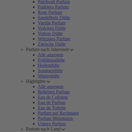
Patchouli Parfum
Pudriges Parfum
Rose Parfum
Sandelholz Düfte
Vanille Parfum
Veilchen Düfte
Vetiver Düfte
Würziges Parfum
Zitrische Düfte
Parfum nach Jahreszeit
Alle anzeigen
Frühlingsdüfte
Herbstdüfte
Sommerdüfte
Winterdüfte
Highlights
Alle anzeigen
Beliebtes Parfum
Eau de Cologne
Eau de Parfum
Eau de Toilette
Parfum auf Rechnung
Parfum Miniaturen
Unisex Parfum
Parfum nach Land