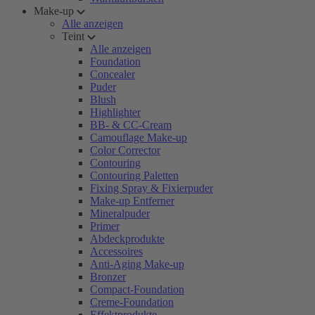
Make-up
Alle anzeigen
Teint
Alle anzeigen
Foundation
Concealer
Puder
Blush
Highlighter
BB- & CC-Cream
Camouflage Make-up
Color Corrector
Contouring
Contouring Paletten
Fixing Spray & Fixierpuder
Make-up Entferner
Mineralpuder
Primer
Abdeckprodukte
Accessoires
Anti-Aging Make-up
Bronzer
Compact-Foundation
Creme-Foundation
Effektprodukte