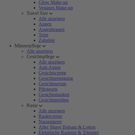
Glow Make-up
Veganes Make-up
Travel Size
Alle anzeigen
Augen
Augenbrauen
Teint
Zubehör
Männerpflege
Alle anzeigen
Gesichtspflege
Alle anzeigen
Anti-Aging
Gesichtscreme
Gesichtsreinigung
Gesichtsserum
Pflegesets
Gesichtsmasken
Gesichtspeeling
Rasur
Alle anzeigen
Rasiercreme
Nassrasierer
After Shave Balsam & Lotion
Elektrische Rasierer & Trimmer