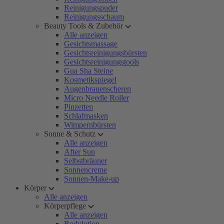
Reinigungspuder
Reinigungsschaum
Beauty Tools & Zubehör
Alle anzeigen
Gesichtsmassage
Gesichtsreinigungsbürsten
Gesichtsreinigungstools
Gua Sha Steine
Kosmetikspiegel
Augenbrauenscheren
Micro Needle Roller
Pinzetten
Schlafmasken
Wimpernbürsten
Sonne & Schutz
Alle anzeigen
After Sun
Selbstbräuner
Sonnencreme
Sonnen-Make-up
Körper
Alle anzeigen
Körperpflege
Alle anzeigen
Bodylotion