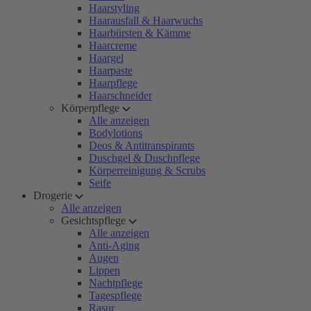
Haarstyling
Haarausfall & Haarwuchs
Haarbürsten & Kämme
Haarcreme
Haargel
Haarpaste
Haarpflege
Haarschneider
Körperpflege
Alle anzeigen
Bodylotions
Deos & Antitranspirants
Duschgel & Duschpflege
Körperreinigung & Scrubs
Seife
Drogerie
Alle anzeigen
Gesichtspflege
Alle anzeigen
Anti-Aging
Augen
Lippen
Nachtpflege
Tagespflege
Rasur