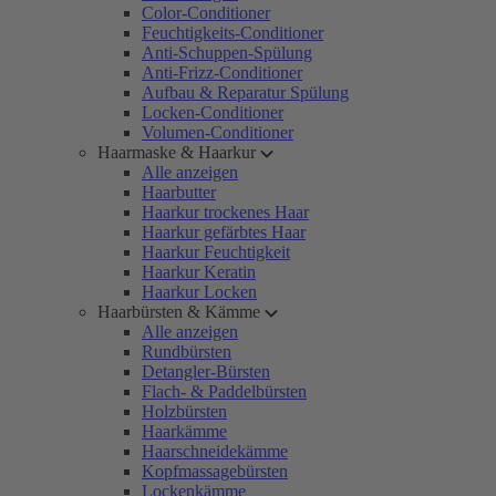
Color-Conditioner
Feuchtigkeits-Conditioner
Anti-Schuppen-Spülung
Anti-Frizz-Conditioner
Aufbau & Reparatur Spülung
Locken-Conditioner
Volumen-Conditioner
Haarmaske & Haarkur
Alle anzeigen
Haarbutter
Haarkur trockenes Haar
Haarkur gefärbtes Haar
Haarkur Feuchtigkeit
Haarkur Keratin
Haarkur Locken
Haarbürsten & Kämme
Alle anzeigen
Rundbürsten
Detangler-Bürsten
Flach- & Paddelbürsten
Holzbürsten
Haarkämme
Haarschneidekämme
Kopfmassagebürsten
Lockenkämme