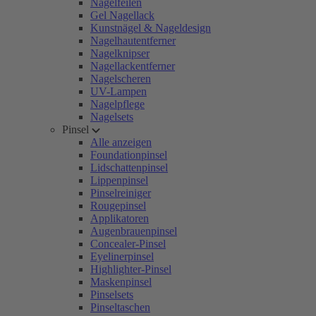
Nagelfeilen
Gel Nagellack
Kunstnägel & Nageldesign
Nagelhautentferner
Nagelknipser
Nagellackentferner
Nagelscheren
UV-Lampen
Nagelpflege
Nagelsets
Pinsel
Alle anzeigen
Foundationpinsel
Lidschattenpinsel
Lippenpinsel
Pinselreiniger
Rougepinsel
Applikatoren
Augenbrauenpinsel
Concealer-Pinsel
Eyelinerpinsel
Highlighter-Pinsel
Maskenpinsel
Pinselsets
Pinseltaschen