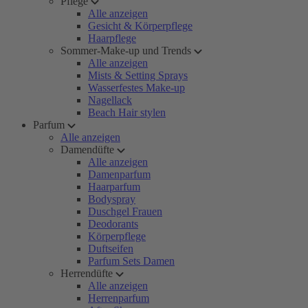
Pflege
Alle anzeigen
Gesicht & Körperpflege
Haarpflege
Sommer-Make-up und Trends
Alle anzeigen
Mists & Setting Sprays
Wasserfestes Make-up
Nagellack
Beach Hair stylen
Parfum
Alle anzeigen
Damendüfte
Alle anzeigen
Damenparfum
Haarparfum
Bodyspray
Duschgel Frauen
Deodorants
Körperpflege
Duftseifen
Parfum Sets Damen
Herrendüfte
Alle anzeigen
Herrenparfum