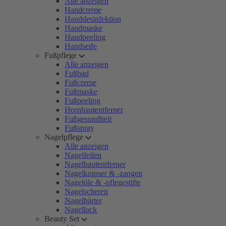
Alle anzeigen
Handcreme
Handdesinfektion
Handmaske
Handpeeling
Handseife
Fußpflege
Alle anzeigen
Fußbad
Fußcreme
Fußmaske
Fußpeeling
Hornhautentferner
Fußgesundheit
Fußspray
Nagelpflege
Alle anzeigen
Nagelfeilen
Nagelhautentferner
Nagelknipser & -zangen
Nagelöle & -pflegestifte
Nagelscheren
Nagelhärter
Nagellack
Beauty Set