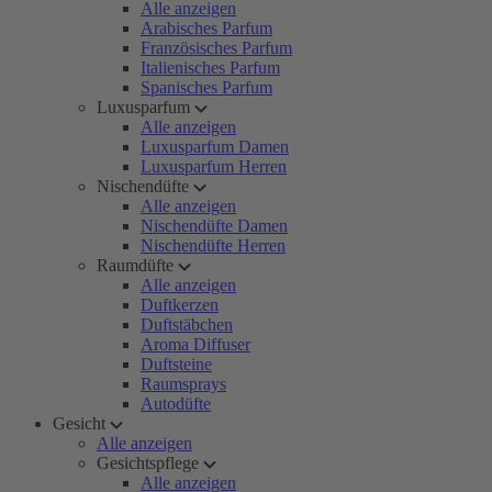
Alle anzeigen
Arabisches Parfum
Französisches Parfum
Italienisches Parfum
Spanisches Parfum
Luxusparfum
Alle anzeigen
Luxusparfum Damen
Luxusparfum Herren
Nischendüfte
Alle anzeigen
Nischendüfte Damen
Nischendüfte Herren
Raumdüfte
Alle anzeigen
Duftkerzen
Duftstäbchen
Aroma Diffuser
Duftsteine
Raumsprays
Autodüfte
Gesicht
Alle anzeigen
Gesichtspflege
Alle anzeigen