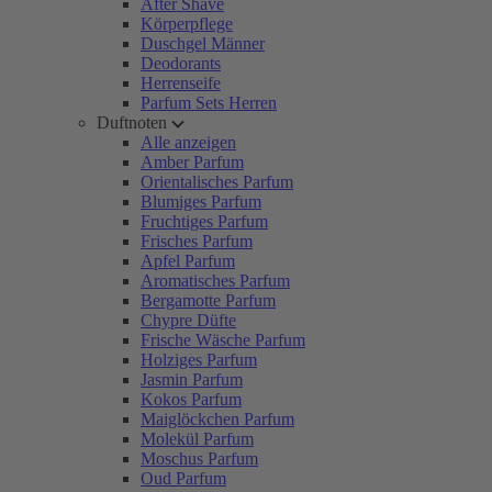
After Shave
Körperpflege
Duschgel Männer
Deodorants
Herrenseife
Parfum Sets Herren
Duftnoten
Alle anzeigen
Amber Parfum
Orientalisches Parfum
Blumiges Parfum
Fruchtiges Parfum
Frisches Parfum
Apfel Parfum
Aromatisches Parfum
Bergamotte Parfum
Chypre Düfte
Frische Wäsche Parfum
Holziges Parfum
Jasmin Parfum
Kokos Parfum
Maiglöckchen Parfum
Molekül Parfum
Moschus Parfum
Oud Parfum