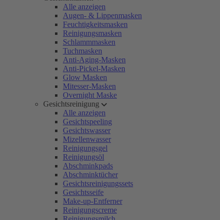
Alle anzeigen
Augen- & Lippenmasken
Feuchtigkeitsmasken
Reinigungsmasken
Schlammmasken
Tuchmasken
Anti-Aging-Masken
Anti-Pickel-Masken
Glow Masken
Mitesser-Masken
Overnight Maske
Gesichtsreinigung
Alle anzeigen
Gesichtspeeling
Gesichtswasser
Mizellenwasser
Reinigungsgel
Reinigungsöl
Abschminkpads
Abschminktücher
Gesichtsreinigungssets
Gesichtsseife
Make-up-Entferner
Reinigungscreme
Reinigungsmilch