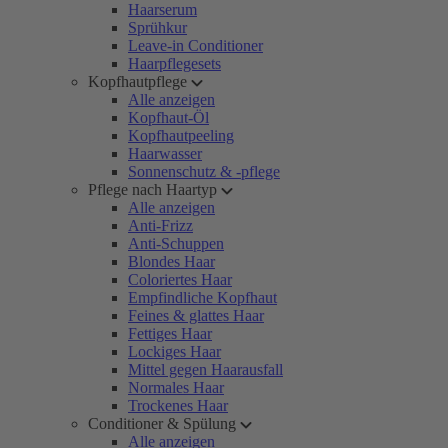
Haarserum
Sprühkur
Leave-in Conditioner
Haarpflegesets
Kopfhautpflege
Alle anzeigen
Kopfhaut-Öl
Kopfhautpeeling
Haarwasser
Sonnenschutz & -pflege
Pflege nach Haartyp
Alle anzeigen
Anti-Frizz
Anti-Schuppen
Blondes Haar
Coloriertes Haar
Empfindliche Kopfhaut
Feines & glattes Haar
Fettiges Haar
Lockiges Haar
Mittel gegen Haarausfall
Normales Haar
Trockenes Haar
Conditioner & Spülung
Alle anzeigen