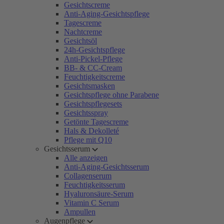
Gesichtscreme
Anti-Aging-Gesichtspflege
Tagescreme
Nachtcreme
Gesichtsöl
24h-Gesichtspflege
Anti-Pickel-Pflege
BB- & CC-Cream
Feuchtigkeitscreme
Gesichtsmasken
Gesichtspflege ohne Parabene
Gesichtspflegesets
Gesichtsspray
Getönte Tagescreme
Hals & Dekolleté
Pflege mit Q10
Gesichtsserum
Alle anzeigen
Anti-Aging-Gesichtsserum
Collagenserum
Feuchtigkeitsserum
Hyaluronsäure-Serum
Vitamin C Serum
Ampullen
Augenpflege