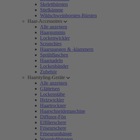
Skelettbürsten
Stielkämme
Wildschweinborsten-Bürsten
Haar-Accessoires
Alle anzeigen
Haargummis
Lockenwickler
Scrunchies
Haarspangen & -klammern
Sprühflaschen
Haarnadeln
Lockenbänder
Zubehör
Haarstyling-Geräte
Alle anzeigen
Glätteisen
Lockenstäbe
Heizwickler
Haartrockner
Haarschneidemaschine
Diffusor-Fön
Effilierschere
Friseurschere
Friseurumhänge
Warmluftbürsten