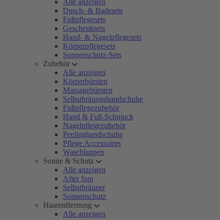
Alle anzeigen
Dusch- & Badesets
Fußpflegesets
Geschenksets
Hand- & Nagelpflegesets
Körperpflegesets
Sonnenschutz-Sets
Zubehör
Alle anzeigen
Körperbürsten
Massagebürsten
Selbstbräungshandschuhe
Fußpflegezubehör
Hand & Fuß-Schmuck
Nagelpflegezubehör
Peelinghandschuhe
Pflege Accessoires
Waschlappen
Sonne & Schutz
Alle anzeigen
After Sun
Selbstbräuner
Sonnenschutz
Haarentfernung
Alle anzeigen