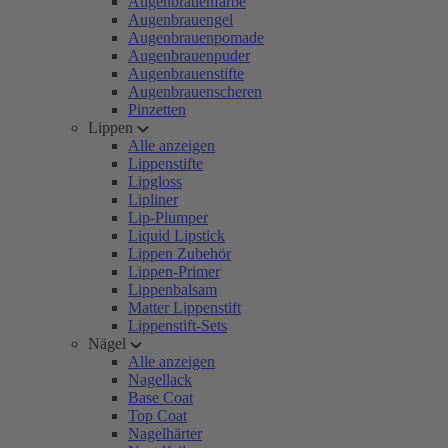
Augenbrauenfarbe
Augenbrauengel
Augenbrauenpomade
Augenbrauenpuder
Augenbrauenstifte
Augenbrauenscheren
Pinzetten
Lippen
Alle anzeigen
Lippenstifte
Lipgloss
Lipliner
Lip-Plumper
Liquid Lipstick
Lippen Zubehör
Lippen-Primer
Lippenbalsam
Matter Lippenstift
Lippenstift-Sets
Nägel
Alle anzeigen
Nagellack
Base Coat
Top Coat
Nagelhärter