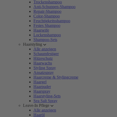
Trockenshampoo
Anti-Schuppen-Shampoo
Repair-Shampoo
Color-Shampoo
Feuchtigkeitsshampoo
Festes Shampoo
Haarseife
Lockenshampoo
Shampoo-Sets
Haarstyling
Alle anzeigen
Schaumfestiger
Hitzeschutz
Haarwachs
Styling Spray
Ansatzspray
Haarcreme & Stylingcreme
Haargel
Haarpuder
Haarspray
Haarstyling-Sets
Sea Salt Spray
Leave-In Pflege
Alle anzeigen
Haaröl