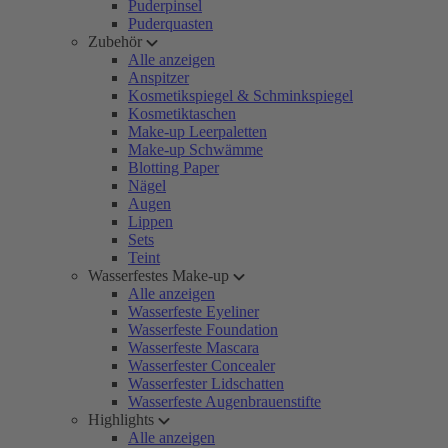
Puderpinsel
Puderquasten
Zubehör
Alle anzeigen
Anspitzer
Kosmetikspiegel & Schminkspiegel
Kosmetiktaschen
Make-up Leerpaletten
Make-up Schwämme
Blotting Paper
Nägel
Augen
Lippen
Sets
Teint
Wasserfestes Make-up
Alle anzeigen
Wasserfeste Eyeliner
Wasserfeste Foundation
Wasserfeste Mascara
Wasserfester Concealer
Wasserfester Lidschatten
Wasserfeste Augenbrauenstifte
Highlights
Alle anzeigen