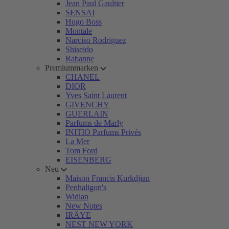
Jean Paul Gaultier
SENSAI
Hugo Boss
Montale
Narciso Rodriguez
Shiseido
Rabanne
Premiummarken
CHANEL
DIOR
Yves Saint Laurent
GIVENCHY
GUERLAIN
Parfums de Marly
INITIO Parfums Privés
La Mer
Tom Ford
EISENBERG
Neu
Maison Francis Kurkdjian
Penhaligon's
Widian
New Notes
IRÄYE
NEST NEW YORK