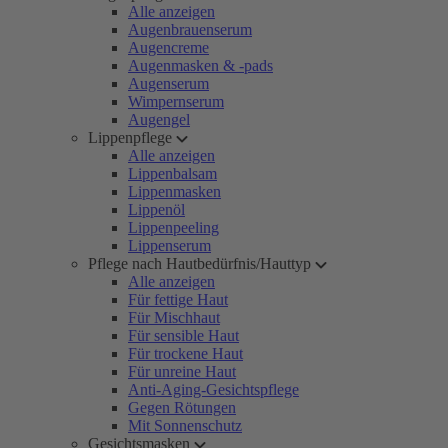
Alle anzeigen
Augenbrauenserum
Augencreme
Augenmasken & -pads
Augenserum
Wimpernserum
Augengel
Lippenpflege
Alle anzeigen
Lippenbalsam
Lippenmasken
Lippenöl
Lippenpeeling
Lippenserum
Pflege nach Hautbedürfnis/Hauttyp
Alle anzeigen
Für fettige Haut
Für Mischhaut
Für sensible Haut
Für trockene Haut
Für unreine Haut
Anti-Aging-Gesichtspflege
Gegen Rötungen
Mit Sonnenschutz
Gesichtsmasken