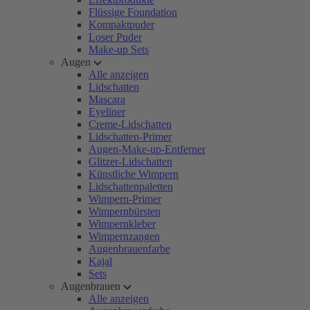
Flüssige Foundation
Kompaktpuder
Loser Puder
Make-up Sets
Augen
Alle anzeigen
Lidschatten
Mascara
Eyeliner
Creme-Lidschatten
Lidschatten-Primer
Augen-Make-up-Entferner
Glitzer-Lidschatten
Künstliche Wimpern
Lidschattenpaletten
Wimpern-Primer
Wimpernbürsten
Wimpernkleber
Wimpernzangen
Augenbrauenfarbe
Kajal
Sets
Augenbrauen
Alle anzeigen