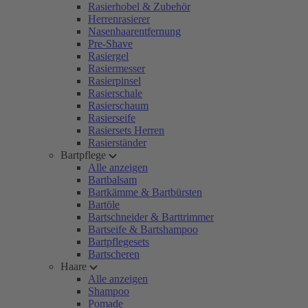
Rasierhobel & Zubehör
Herrenrasierer
Nasenhaarentfernung
Pre-Shave
Rasiergel
Rasiermesser
Rasierpinsel
Rasierschale
Rasierschaum
Rasierseife
Rasiersets Herren
Rasierständer
Bartpflege
Alle anzeigen
Bartbalsam
Bartkämme & Bartbürsten
Bartöle
Bartschneider & Barttrimmer
Bartseife & Bartshampoo
Bartpflegesets
Bartscheren
Haare
Alle anzeigen
Shampoo
Pomade