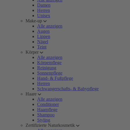
Damen
Herren
Unisex
Make-up
Alle anzeigen
Augen
Lippen
Nägel
Teint
Körper
Alle anzeigen
Körperpflege
Reinigung
Sonnenpflege
Hand- & Fußpflege
Herren
Schwangerschafts- & Babypflege
Haare
Alle anzeigen
Conditioner
Haarpflege
Shampoo
Styling
Zertifizierte Naturkosmetik