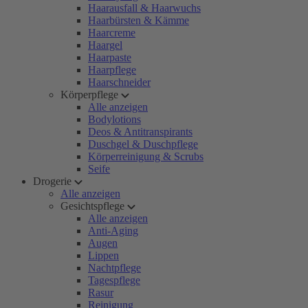
Haarausfall & Haarwuchs
Haarbürsten & Kämme
Haarcreme
Haargel
Haarpaste
Haarpflege
Haarschneider
Körperpflege
Alle anzeigen
Bodylotions
Deos & Antitranspirants
Duschgel & Duschpflege
Körperreinigung & Scrubs
Seife
Drogerie
Alle anzeigen
Gesichtspflege
Alle anzeigen
Anti-Aging
Augen
Lippen
Nachtpflege
Tagespflege
Rasur
Reinigung