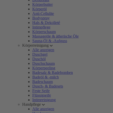
Körperbutter
Körperöl
Anti-Cellulite
Bodyspray
Hals & Dekolleté
Intimpflege
Körperschaum
Massageöle & ätherische Öle
Sauna-Öl & -Aufguss
Körperreinigung
Alle anzeigen
Duschgel
Duschöl
Duschschaum
Körperpeeling
Badesalz & Badebomben
Badeöl & -milch
Badeschaum
Dusch- & Badesets
Feste Seife
Flüssigseife
Intimreinigung
Handpflege
Alle anzeigen