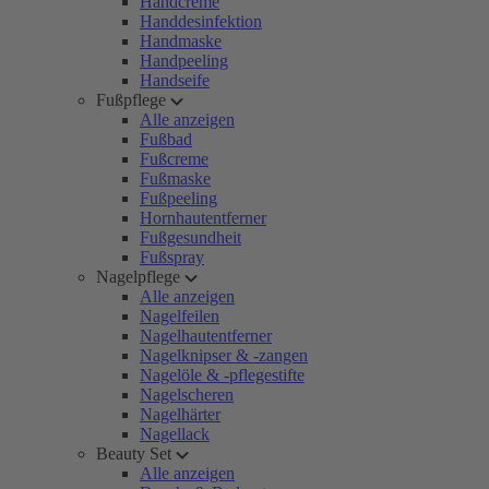
Handcreme
Handdesinfektion
Handmaske
Handpeeling
Handseife
Fußpflege
Alle anzeigen
Fußbad
Fußcreme
Fußmaske
Fußpeeling
Hornhautentferner
Fußgesundheit
Fußspray
Nagelpflege
Alle anzeigen
Nagelfeilen
Nagelhautentferner
Nagelknipser & -zangen
Nagelöle & -pflegestifte
Nagelscheren
Nagelhärter
Nagellack
Beauty Set
Alle anzeigen