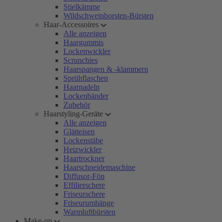
Stielkämme
Wildschweinborsten-Bürsten
Haar-Accessoires
Alle anzeigen
Haargummis
Lockenwickler
Scrunchies
Haarspangen & -klammern
Sprühflaschen
Haarnadeln
Lockenbänder
Zubehör
Haarstyling-Geräte
Alle anzeigen
Glätteisen
Lockenstäbe
Heizwickler
Haartrockner
Haarschneidemaschine
Diffusor-Fön
Effilierschere
Friseurschere
Friseurumhänge
Warmluftbürsten
Make-up