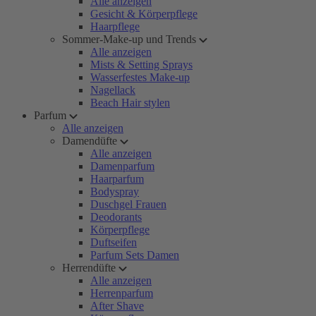
Alle anzeigen
Gesicht & Körperpflege
Haarpflege
Sommer-Make-up und Trends
Alle anzeigen
Mists & Setting Sprays
Wasserfestes Make-up
Nagellack
Beach Hair stylen
Parfum
Alle anzeigen
Damendüfte
Alle anzeigen
Damenparfum
Haarparfum
Bodyspray
Duschgel Frauen
Deodorants
Körperpflege
Duftseifen
Parfum Sets Damen
Herrendüfte
Alle anzeigen
Herrenparfum
After Shave