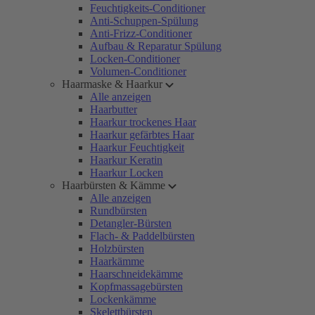
Feuchtigkeits-Conditioner
Anti-Schuppen-Spülung
Anti-Frizz-Conditioner
Aufbau & Reparatur Spülung
Locken-Conditioner
Volumen-Conditioner
Haarmaske & Haarkur
Alle anzeigen
Haarbutter
Haarkur trockenes Haar
Haarkur gefärbtes Haar
Haarkur Feuchtigkeit
Haarkur Keratin
Haarkur Locken
Haarbürsten & Kämme
Alle anzeigen
Rundbürsten
Detangler-Bürsten
Flach- & Paddelbürsten
Holzbürsten
Haarkämme
Haarschneidekämme
Kopfmassagebürsten
Lockenkämme
Skelettbürsten