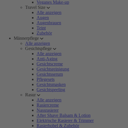
Veganes Make-up
Travel Size
Alle anzeigen
Augen
Augenbrauen
Teint
Zubehör
Männerpflege
Alle anzeigen
Gesichtspflege
Alle anzeigen
Anti-Aging
Gesichtscreme
Gesichtsreinigung
Gesichtsserum
Pflegesets
Gesichtsmasken
Gesichtspeeling
Rasur
Alle anzeigen
Rasiercreme
Nassrasierer
After Shave Balsam & Lotion
Elektrische Rasierer & Trimmer
Rasierhobel & Zubehör