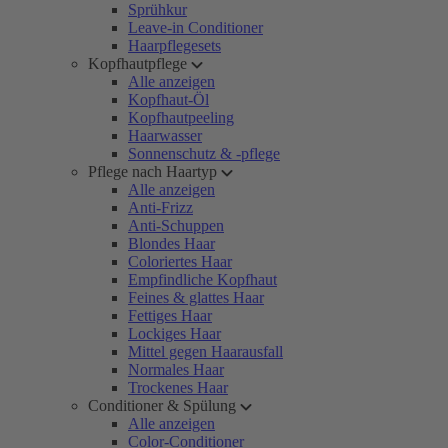
Sprühkur
Leave-in Conditioner
Haarpflegesets
Kopfhautpflege
Alle anzeigen
Kopfhaut-Öl
Kopfhautpeeling
Haarwasser
Sonnenschutz & -pflege
Pflege nach Haartyp
Alle anzeigen
Anti-Frizz
Anti-Schuppen
Blondes Haar
Coloriertes Haar
Empfindliche Kopfhaut
Feines & glattes Haar
Fettiges Haar
Lockiges Haar
Mittel gegen Haarausfall
Normales Haar
Trockenes Haar
Conditioner & Spülung
Alle anzeigen
Color-Conditioner