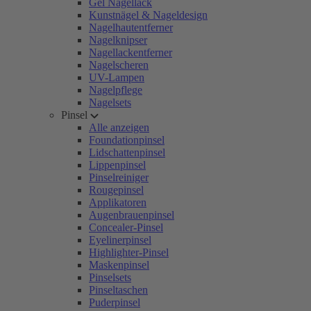
Gel Nagellack
Kunstnägel & Nageldesign
Nagelhautentferner
Nagelknipser
Nagellackentferner
Nagelscheren
UV-Lampen
Nagelpflege
Nagelsets
Pinsel
Alle anzeigen
Foundationpinsel
Lidschattenpinsel
Lippenpinsel
Pinselreiniger
Rougepinsel
Applikatoren
Augenbrauenpinsel
Concealer-Pinsel
Eyelinerpinsel
Highlighter-Pinsel
Maskenpinsel
Pinselsets
Pinseltaschen
Puderpinsel