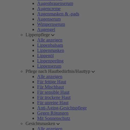
Augenbrauenserum
Augencreme
Augenmasken & -pads
Augenserum
Wimpernserum
Augengel
Lippenpflege
Alle anzeigen
Lippenbalsam
Lippenmasken
Lippenöl
Lippenpeeling
Lippenserum
Pflege nach Hautbedürfnis/Hauttyp
Alle anzeigen
Für fettige Haut
Für Mischhaut
Für sensible Haut
Für trockene Haut
Für unreine Haut
Anti-Aging-Gesichtspflege
Gegen Rötungen
Mit Sonnenschutz
Gesichtsmasken
Alle anzeigen