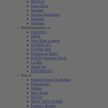
SENSAI
Hugo Boss
Montale
Narciso Rodriguez
Shiseido
Rabanne
Premiummarken
CHANEL
DIOR
Yves Saint Laurent
GIVENCHY
GUERLAIN
Parfums de Marly
INITIO Parfums Privés
La Mer
Tom Ford
EISENBERG
Neu
Maison Francis Kurkdjian
Penhaligon's
Widian
New Notes
IRÄYE
NEST NEW YORK
Farmacy Beauty