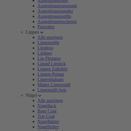
Augenbrauengel
Augenbrauenpomade
Augenbrauenpuder
Augenbrauenstifte
Augenbrauenscheren
Pinzetten
Lippen
Alle anzeigen
Lippenstifte
Lipgloss
Lipliner
Lip-Plumper
Liquid Lipstick
Lippen Zubehör
Lippen-Primer
Lippenbalsam
Matter Lippenstift
Lippenstift-Sets
Nägel
Alle anzeigen
Nagellack
Base Coat
Top Coat
Nagelhärter
Nagelfeilen