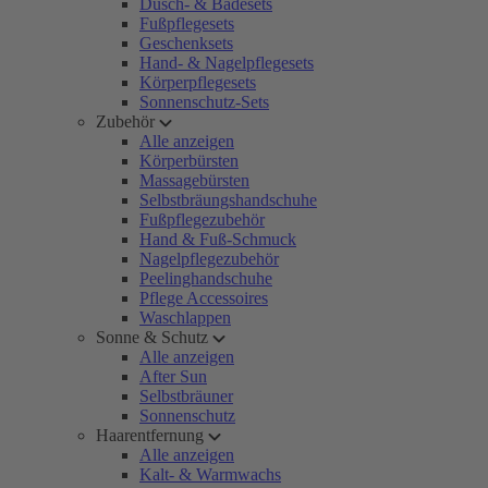
Dusch- & Badesets
Fußpflegesets
Geschenksets
Hand- & Nagelpflegesets
Körperpflegesets
Sonnenschutz-Sets
Zubehör
Alle anzeigen
Körperbürsten
Massagebürsten
Selbstbräungshandschuhe
Fußpflegezubehör
Hand & Fuß-Schmuck
Nagelpflegezubehör
Peelinghandschuhe
Pflege Accessoires
Waschlappen
Sonne & Schutz
Alle anzeigen
After Sun
Selbstbräuner
Sonnenschutz
Haarentfernung
Alle anzeigen
Kalt- & Warmwachs