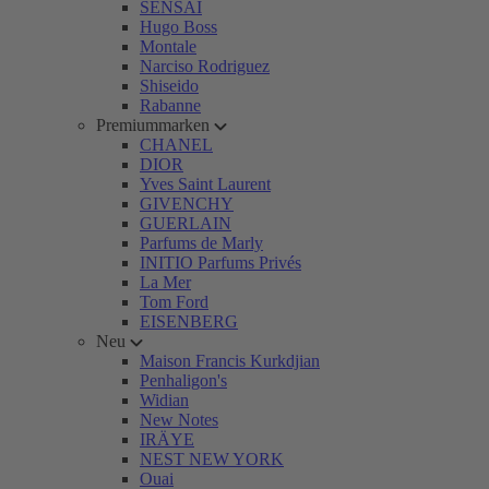
SENSAI
Hugo Boss
Montale
Narciso Rodriguez
Shiseido
Rabanne
Premiummarken
CHANEL
DIOR
Yves Saint Laurent
GIVENCHY
GUERLAIN
Parfums de Marly
INITIO Parfums Privés
La Mer
Tom Ford
EISENBERG
Neu
Maison Francis Kurkdjian
Penhaligon's
Widian
New Notes
IRÄYE
NEST NEW YORK
Ouai