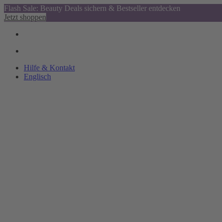
Flash Sale: Beauty Deals sichern & Bestseller entdecken
Jetzt shoppen
Hilfe & Kontakt
Englisch