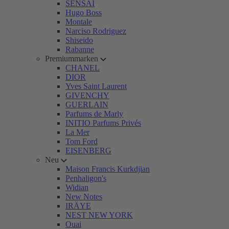
SENSAI
Hugo Boss
Montale
Narciso Rodriguez
Shiseido
Rabanne
Premiummarken
CHANEL
DIOR
Yves Saint Laurent
GIVENCHY
GUERLAIN
Parfums de Marly
INITIO Parfums Privés
La Mer
Tom Ford
EISENBERG
Neu
Maison Francis Kurkdjian
Penhaligon's
Widian
New Notes
IRÄYE
NEST NEW YORK
Ouai