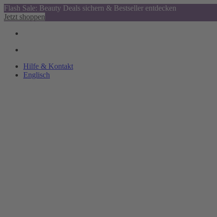
Flash Sale: Beauty Deals sichern & Bestseller entdecken
Jetzt shoppen
Hilfe & Kontakt
Englisch