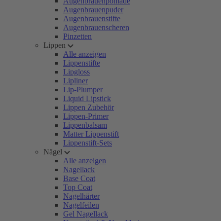
Augenbrauenpomade
Augenbrauenpuder
Augenbrauenstifte
Augenbrauenscheren
Pinzetten
Lippen
Alle anzeigen
Lippenstifte
Lipgloss
Lipliner
Lip-Plumper
Liquid Lipstick
Lippen Zubehör
Lippen-Primer
Lippenbalsam
Matter Lippenstift
Lippenstift-Sets
Nägel
Alle anzeigen
Nagellack
Base Coat
Top Coat
Nagelhärter
Nagelfeilen
Gel Nagellack