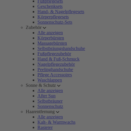
Fußpflegesets
Geschenksets
Hand- & Nagelpflegesets
Körperpflegesets
Sonnenschutz-Sets
Zubehör
Alle anzeigen
Körperbürsten
Massagebürsten
Selbstbräungshandschuhe
Fußpflegezubehör
Hand & Fuß-Schmuck
Nagelpflegezubehör
Peelinghandschuhe
Pflege Accessoires
Waschlappen
Sonne & Schutz
Alle anzeigen
After Sun
Selbstbräuner
Sonnenschutz
Haarentfernung
Alle anzeigen
Kalt- & Warmwachs
Rasierer