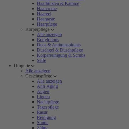
Haarbürsten & Kämme
Haarcreme
Haargel
Haarpaste
Haarpflege
Körperpflege
Alle anzeigen
Bodylotions
Deos & Antitranspirants
Duschgel & Duschpflege
Körperreinigung & Scrubs
Seife
Drogerie
Alle anzeigen
Gesichtspflege
Alle anzeigen
Anti-Aging
Augen
Lippen
Nachtpflege
Tagespflege
Rasur
Reinigung
Sonne
Zähne