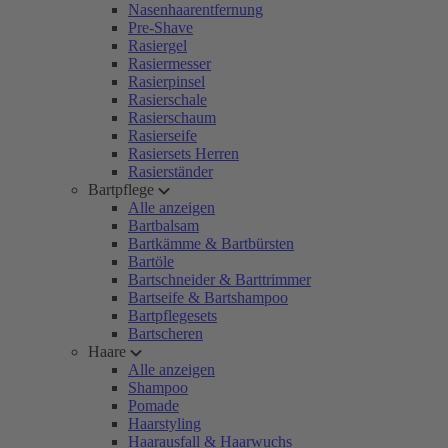
Nasenhaarentfernung
Pre-Shave
Rasiergel
Rasiermesser
Rasierpinsel
Rasierschale
Rasierschaum
Rasierseife
Rasiersets Herren
Rasierständer
Bartpflege
Alle anzeigen
Bartbalsam
Bartkämme & Bartbürsten
Bartöle
Bartschneider & Barttrimmer
Bartseife & Bartshampoo
Bartpflegesets
Bartscheren
Haare
Alle anzeigen
Shampoo
Pomade
Haarstyling
Haarausfall & Haarwuchs