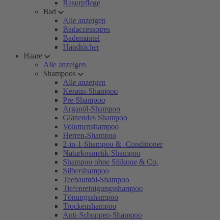
Rasurpflege
Bad
Alle anzeigen
Badaccessoires
Bademäntel
Handtücher
Haare
Alle anzeigen
Shampoos
Alle anzeigen
Keratin-Shampoo
Pre-Shampoo
Arganöl-Shampoo
Glättendes Shampoo
Volumenshampoo
Herren-Shampoo
2-in-1-Shampoo & -Conditioner
Naturkosmetik-Shampoo
Shampoo ohne Silikone & Co.
Silbershampoo
Teebaumöl-Shampoo
Tiefenreinigungsshampoo
Tönungsshampoo
Trockenshampoo
Anti-Schuppen-Shampoo