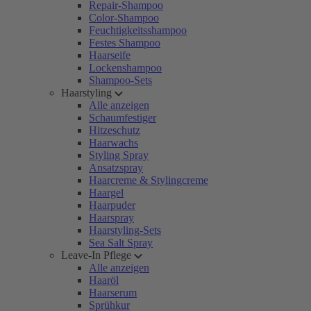
Repair-Shampoo
Color-Shampoo
Feuchtigkeitsshampoo
Festes Shampoo
Haarseife
Lockenshampoo
Shampoo-Sets
Haarstyling
Alle anzeigen
Schaumfestiger
Hitzeschutz
Haarwachs
Styling Spray
Ansatzspray
Haarcreme & Stylingcreme
Haargel
Haarpuder
Haarspray
Haarstyling-Sets
Sea Salt Spray
Leave-In Pflege
Alle anzeigen
Haaröl
Haarserum
Sprühkur