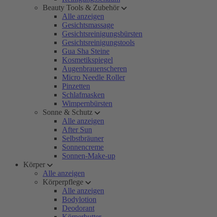
Beauty Tools & Zubehör
Alle anzeigen
Gesichtsmassage
Gesichtsreinigungsbürsten
Gesichtsreinigungstools
Gua Sha Steine
Kosmetikspiegel
Augenbrauenscheren
Micro Needle Roller
Pinzetten
Schlafmasken
Wimpernbürsten
Sonne & Schutz
Alle anzeigen
After Sun
Selbstbräuner
Sonnencreme
Sonnen-Make-up
Körper
Alle anzeigen
Körperpflege
Alle anzeigen
Bodylotion
Deodorant
Körperbutter