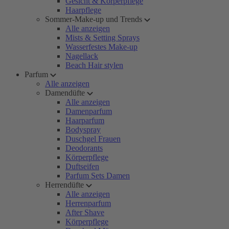
Gesicht & Körperpflege
Haarpflege
Sommer-Make-up und Trends
Alle anzeigen
Mists & Setting Sprays
Wasserfestes Make-up
Nagellack
Beach Hair stylen
Parfum
Alle anzeigen
Damendüfte
Alle anzeigen
Damenparfum
Haarparfum
Bodyspray
Duschgel Frauen
Deodorants
Körperpflege
Duftseifen
Parfum Sets Damen
Herrendüfte
Alle anzeigen
Herrenparfum
After Shave
Körperpflege