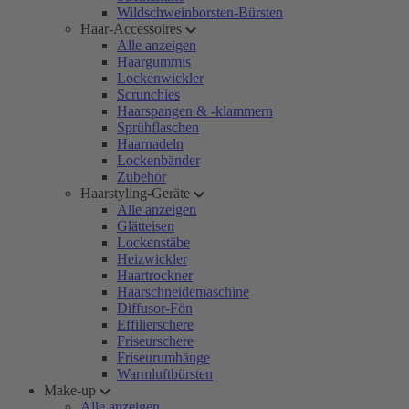
Wildschweinborsten-Bürsten
Haar-Accessoires
Alle anzeigen
Haargummis
Lockenwickler
Scrunchies
Haarspangen & -klammern
Sprühflaschen
Haarnadeln
Lockenbänder
Zubehör
Haarstyling-Geräte
Alle anzeigen
Glätteisen
Lockenstäbe
Heizwickler
Haartrockner
Haarschneidemaschine
Diffusor-Fön
Effilierschere
Friseurschere
Friseurumhänge
Warmluftbürsten
Make-up
Alle anzeigen