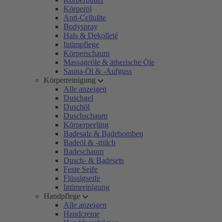
Körperöl
Anti-Cellulite
Bodyspray
Hals & Dekolleté
Intimpflege
Körperschaum
Massageöle & ätherische Öle
Sauna-Öl & -Aufguss
Körperreinigung
Alle anzeigen
Duschgel
Duschöl
Duschschaum
Körperpeeling
Badesalz & Badebomben
Badeöl & -milch
Badeschaum
Dusch- & Badesets
Feste Seife
Flüssigseife
Intimreinigung
Handpflege
Alle anzeigen
Handcreme