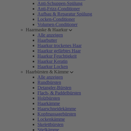
Anti-Schuppen-Spülung
Anti-Frizz-Conditioner
Aufbau & Reparatur Spülung
Locken-Conditioner
Volumen-Conditioner
Haarmaske & Haarkur
Alle anzeigen
Haarbutter
Haarkur trockenes Haar
Haarkur gefärbtes Haar
Haarkur Feuchtigkeit
Haarkur Keratin
Haarkur Locken
Haarbürsten & Kämme
Alle anzeigen
Rundbürsten
Detangler-Bürsten
Flach- & Paddelbürsten
Holzbürsten
Haarkämme
Haarschneidekämme
Kopfmassagebürsten
Lockenkämme
Skelettbürsten
Stielkämme