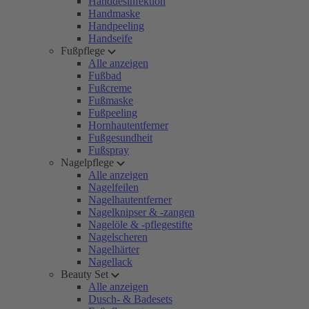
Handdesinfektion
Handmaske
Handpeeling
Handseife
Fußpflege
Alle anzeigen
Fußbad
Fußcreme
Fußmaske
Fußpeeling
Hornhautentferner
Fußgesundheit
Fußspray
Nagelpflege
Alle anzeigen
Nagelfeilen
Nagelhautentferner
Nagelknipser & -zangen
Nagelöle & -pflegestifte
Nagelscheren
Nagelhärter
Nagellack
Beauty Set
Alle anzeigen
Dusch- & Badesets