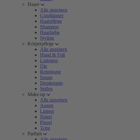
Haare
Alle anzeigen
Conditioner
Haarpflege
Shampoo
Haarfarbe
Styling
Körperpflege
Alle anzeigen
Hand & Fuß
Lotionen
Öle
Reinigung
Sonne
Deodorants
Seifen
Make-up
Alle anzeigen
Augen
Lippen
Nägel
Pinsel
Teint
Parfum
Alle anzeigen