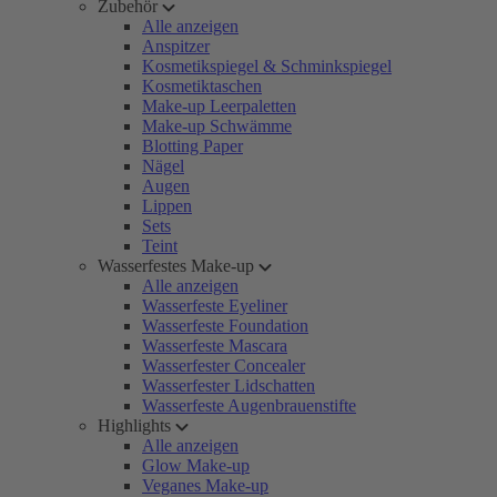
Zubehör
Alle anzeigen
Anspitzer
Kosmetikspiegel & Schminkspiegel
Kosmetiktaschen
Make-up Leerpaletten
Make-up Schwämme
Blotting Paper
Nägel
Augen
Lippen
Sets
Teint
Wasserfestes Make-up
Alle anzeigen
Wasserfeste Eyeliner
Wasserfeste Foundation
Wasserfeste Mascara
Wasserfester Concealer
Wasserfester Lidschatten
Wasserfeste Augenbrauenstifte
Highlights
Alle anzeigen
Glow Make-up
Veganes Make-up