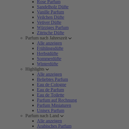
Rose Parfum
Sandelholz Düfte
Vanille Parfum
Veilchen Düfte
Vetiver Düfte
Würziges Parfum
Zitrische Düfte
Parfum nach Jahreszeit
Alle anzeigen
Frühlingsdüfte
Herbstdüfte
Sommerdüfte
Winterdüfte
Highlights
Alle anzeigen
Beliebtes Parfum
Eau de Cologne
Eau de Parfum
Eau de Toilette
Parfum auf Rechnung
Parfum Miniaturen
Unisex Parfum
Parfum nach Land
Alle anzeigen
Arabisches Parfum