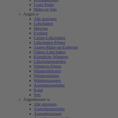
Loser Puder
Make-up Sets
Augen
Alle anzeigen
Lidschatten
Mascara
Eyeliner
Creme-Lidschatten
Lidschatten-Primer
Augen-Make-up-Entferner
Glitzer-Lidschatten
Künstliche Wimpern
Lidschattenpaletten
Wimpern-Primer
Wimpernbürsten
Wimpernkleber
Wimpernzangen
Augenbrauenfarbe
Kajal
Sets
Augenbrauen
Alle anzeigen
Augenbrauenfarbe
Augenbrauengel