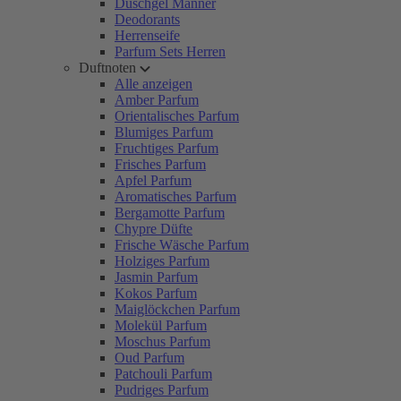
Duschgel Männer
Deodorants
Herrenseife
Parfum Sets Herren
Duftnoten
Alle anzeigen
Amber Parfum
Orientalisches Parfum
Blumiges Parfum
Fruchtiges Parfum
Frisches Parfum
Apfel Parfum
Aromatisches Parfum
Bergamotte Parfum
Chypre Düfte
Frische Wäsche Parfum
Holziges Parfum
Jasmin Parfum
Kokos Parfum
Maiglöckchen Parfum
Molekül Parfum
Moschus Parfum
Oud Parfum
Patchouli Parfum
Pudriges Parfum