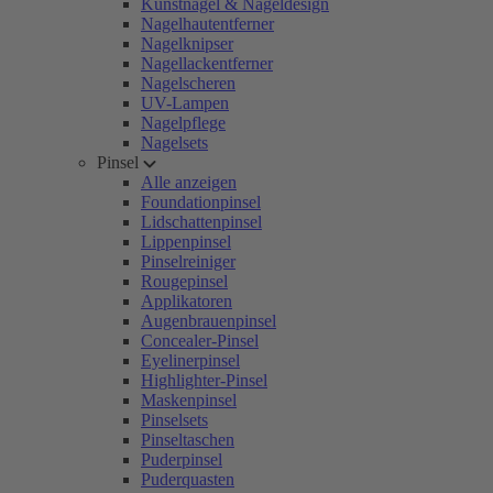
Kunstnägel & Nageldesign
Nagelhautentferner
Nagelknipser
Nagellackentferner
Nagelscheren
UV-Lampen
Nagelpflege
Nagelsets
Pinsel
Alle anzeigen
Foundationpinsel
Lidschattenpinsel
Lippenpinsel
Pinselreiniger
Rougepinsel
Applikatoren
Augenbrauenpinsel
Concealer-Pinsel
Eyelinerpinsel
Highlighter-Pinsel
Maskenpinsel
Pinselsets
Pinseltaschen
Puderpinsel
Puderquasten