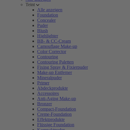
Teint
Alle anzeigen
Foundation
Concealer
Puder
Blush
Highlighter
BB- & CC-Cream
Camouflage Make-up
Color Corrector
Contouring
Contouring Paletten
Fixing Spray & Fixierpuder
Make-up Entferner
Mineralpuder
Primer
Abdeckprodukte
Accessoires
Anti-Aging Make-up
Bronzer
Compact-Foundation
Creme-Foundation
Effektprodukte
Flüssige Foundation
Kompaktpuder