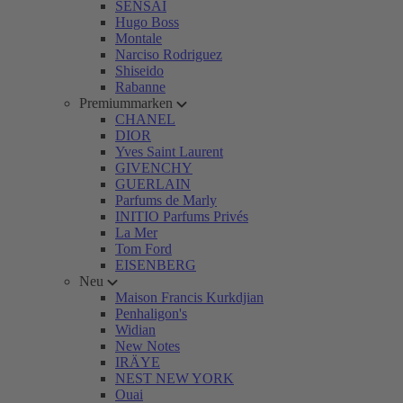
SENSAI
Hugo Boss
Montale
Narciso Rodriguez
Shiseido
Rabanne
Premiummarken
CHANEL
DIOR
Yves Saint Laurent
GIVENCHY
GUERLAIN
Parfums de Marly
INITIO Parfums Privés
La Mer
Tom Ford
EISENBERG
Neu
Maison Francis Kurkdjian
Penhaligon's
Widian
New Notes
IRÄYE
NEST NEW YORK
Ouai