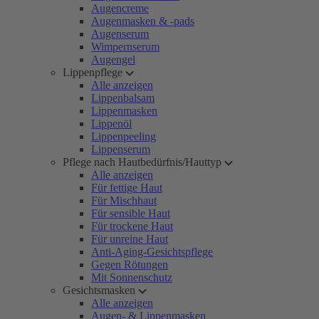
Augencreme
Augenmasken & -pads
Augenserum
Wimpernserum
Augengel
Lippenpflege
Alle anzeigen
Lippenbalsam
Lippenmasken
Lippenöl
Lippenpeeling
Lippenserum
Pflege nach Hautbedürfnis/Hauttyp
Alle anzeigen
Für fettige Haut
Für Mischhaut
Für sensible Haut
Für trockene Haut
Für unreine Haut
Anti-Aging-Gesichtspflege
Gegen Rötungen
Mit Sonnenschutz
Gesichtsmasken
Alle anzeigen
Augen- & Lippenmasken