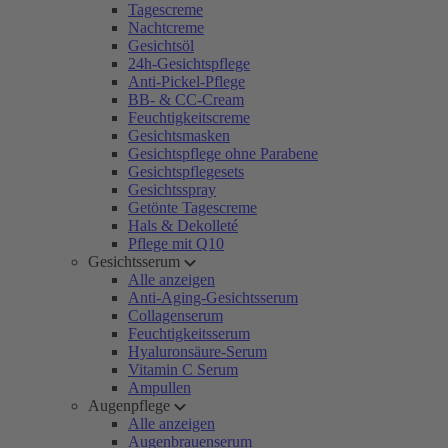
Tagescreme
Nachtcreme
Gesichtsöl
24h-Gesichtspflege
Anti-Pickel-Pflege
BB- & CC-Cream
Feuchtigkeitscreme
Gesichtsmasken
Gesichtspflege ohne Parabene
Gesichtspflegesets
Gesichtsspray
Getönte Tagescreme
Hals & Dekolleté
Pflege mit Q10
Gesichtsserum
Alle anzeigen
Anti-Aging-Gesichtsserum
Collagenserum
Feuchtigkeitsserum
Hyaluronsäure-Serum
Vitamin C Serum
Ampullen
Augenpflege
Alle anzeigen
Augenbrauenserum