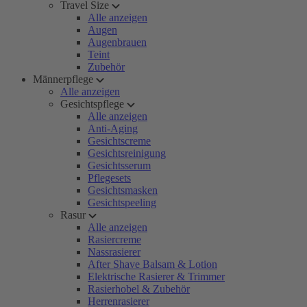
Travel Size
Alle anzeigen
Augen
Augenbrauen
Teint
Zubehör
Männerpflege
Alle anzeigen
Gesichtspflege
Alle anzeigen
Anti-Aging
Gesichtscreme
Gesichtsreinigung
Gesichtsserum
Pflegesets
Gesichtsmasken
Gesichtspeeling
Rasur
Alle anzeigen
Rasiercreme
Nassrasierer
After Shave Balsam & Lotion
Elektrische Rasierer & Trimmer
Rasierhobel & Zubehör
Herrenrasierer