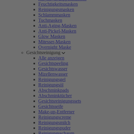
Feuchtigkeitsmasken
Reinigungsmasken
Schlammmasken
Tuchmasken
Anti-Aging-Masken
Anti-Pickel-Masken
Glow Masken
Mitesser-Masken
Overnight Maske
Gesichtsreinigung
Alle anzeigen
Gesichtspeeling
Gesichtswasser
Mizellenwasser
Reinigungsgel
Reinigungsöl
Abschminkpads
Abschminktücher
Gesichtsreinigungssets
Gesichtsseife
Make-up-Entferner
Reinigungscreme
Reinigungsmilch
Reinigungspuder
Reinigungsschaum