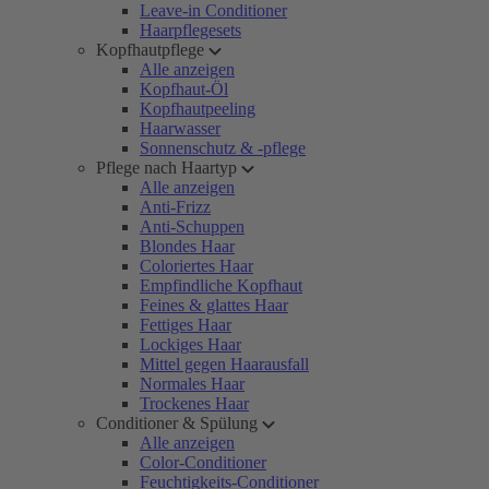
Leave-in Conditioner
Haarpflegesets
Kopfhautpflege
Alle anzeigen
Kopfhaut-Öl
Kopfhautpeeling
Haarwasser
Sonnenschutz & -pflege
Pflege nach Haartyp
Alle anzeigen
Anti-Frizz
Anti-Schuppen
Blondes Haar
Coloriertes Haar
Empfindliche Kopfhaut
Feines & glattes Haar
Fettiges Haar
Lockiges Haar
Mittel gegen Haarausfall
Normales Haar
Trockenes Haar
Conditioner & Spülung
Alle anzeigen
Color-Conditioner
Feuchtigkeits-Conditioner