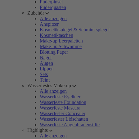
Puderpinsel
Puderquasten
Zubehör
Alle anzeigen
Anspitzer
Kosmetikspiegel & Schminkspiegel
Kosmetiktaschen
Make-up Leerpaletten
Make-up Schwämme
Blotting Paper
Nägel
Augen
Lippen
Sets
Teint
Wasserfestes Make-up
Alle anzeigen
Wasserfeste Eyeliner
Wasserfeste Foundation
Wasserfeste Mascara
Wasserfester Concealer
Wasserfester Lidschatten
Wasserfeste Augenbrauenstifte
Highlights
Alle anzeigen