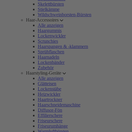
Skelettbürsten
Stielkämme
Wildschweinborsten-Bürsten
Haar-Accessoires
Alle anzeigen
Haargummis
Lockenwickler
Scrunchies
Haarspangen & -klammern
Sprühflaschen
Haarnadeln
Lockenbänder
Zubehör
Haarstyling-Geräte
Alle anzeigen
Glätteisen
Lockenstäbe
Heizwickler
Haartrockner
Haarschneidemaschine
Diffusor-Fön
Effilierschere
Friseurschere
Friseurumhänge
Warmluftbürsten