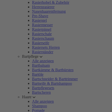
Rasierhobel & Zubehör
Herrenrasierer
Nasenhaarentfernung
Pre-Shave
Rasiergel
Rasiermesser
Rasierpinsel
Rasierschale
Rasierschaum
Rasierseife
Rasiersets Herren
Rasierständer
Bartpflege
Alle anzeigen
Bartbalsam
Bartkämme & Bartbürsten
Bartöle
Bartschneider & Barttrimmer
Bartseife & Bartshampoo
Bartpflegesets
Bartscheren
Haare
Alle anzeigen
Shampoo
Pomade