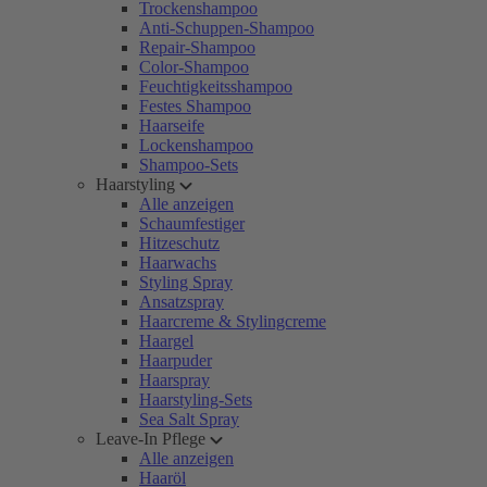
Trockenshampoo
Anti-Schuppen-Shampoo
Repair-Shampoo
Color-Shampoo
Feuchtigkeitsshampoo
Festes Shampoo
Haarseife
Lockenshampoo
Shampoo-Sets
Haarstyling
Alle anzeigen
Schaumfestiger
Hitzeschutz
Haarwachs
Styling Spray
Ansatzspray
Haarcreme & Stylingcreme
Haargel
Haarpuder
Haarspray
Haarstyling-Sets
Sea Salt Spray
Leave-In Pflege
Alle anzeigen
Haaröl