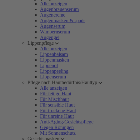
Alle anzeigen
Augenbrauenserum
Augencreme
Augenmasken & -pads
Augenserum
Wimpernserum
Augengel
Lippenpflege
Alle anzeigen
Lippenbalsam
Lippenmasken
Lippenöl
Lippenpeeling
Lippenserum
Pflege nach Hautbedürfnis/Hauttyp
Alle anzeigen
Für fettige Haut
Für Mischhaut
Für sensible Haut
Für trockene Haut
Für unreine Haut
Anti-Aging-Gesichtspflege
Gegen Rötungen
Mit Sonnenschutz
Gesichtsmasken