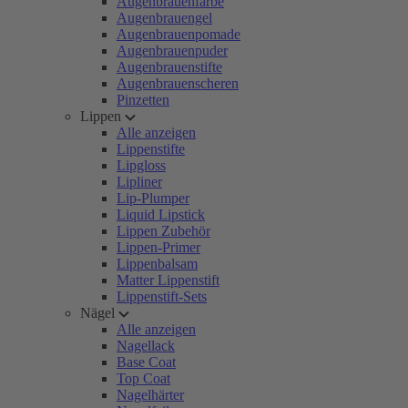
Augenbrauenfarbe
Augenbrauengel
Augenbrauenpomade
Augenbrauenpuder
Augenbrauenstifte
Augenbrauenscheren
Pinzetten
Lippen
Alle anzeigen
Lippenstifte
Lipgloss
Lipliner
Lip-Plumper
Liquid Lipstick
Lippen Zubehör
Lippen-Primer
Lippenbalsam
Matter Lippenstift
Lippenstift-Sets
Nägel
Alle anzeigen
Nagellack
Base Coat
Top Coat
Nagelhärter