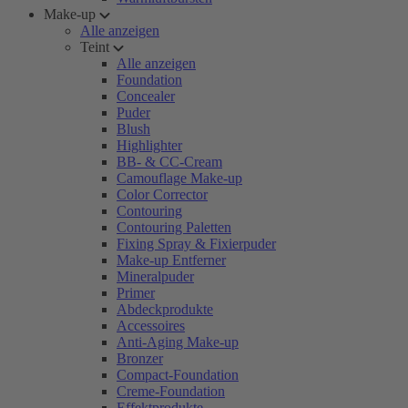
Make-up
Alle anzeigen
Teint
Alle anzeigen
Foundation
Concealer
Puder
Blush
Highlighter
BB- & CC-Cream
Camouflage Make-up
Color Corrector
Contouring
Contouring Paletten
Fixing Spray & Fixierpuder
Make-up Entferner
Mineralpuder
Primer
Abdeckprodukte
Accessoires
Anti-Aging Make-up
Bronzer
Compact-Foundation
Creme-Foundation
Effektprodukte