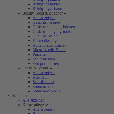
Reinigungspuder
Reinigungsschaum
Beauty Tools & Zubehör
Alle anzeigen
Gesichtsmassage
Gesichtsreinigungsbürsten
Gesichtsreinigungstools
Gua Sha Steine
Kosmetikspiegel
Augenbrauenscheren
Micro Needle Roller
Pinzetten
Schlafmasken
Wimpernbürsten
Sonne & Schutz
Alle anzeigen
After Sun
Selbstbräuner
Sonnencreme
Sonnen-Make-up
Körper
Alle anzeigen
Körperpflege
Alle anzeigen
Bodylotion