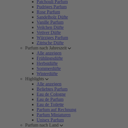
Patchouli Parfum
Pudriges Parfum
Rose Parfum
Sandelholz Düfte
Vanille Parfum
Veilchen Düfte
Vetiver Düfte
Würziges Parfum
Zitrische Düfte
Parfum nach Jahreszeit
Alle anzeigen
Frühlingsdüfte
Herbstdüfte
Sommerdüfte
Winterdüfte
Highlights
Alle anzeigen
Beliebtes Parfum
Eau de Cologne
Eau de Parfum
Eau de Toilette
Parfum auf Rechnung
Parfum Miniaturen
Unisex Parfum
Parfum nach Land