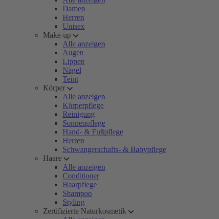
Damen
Herren
Unisex
Make-up
Alle anzeigen
Augen
Lippen
Nägel
Teint
Körper
Alle anzeigen
Körperpflege
Reinigung
Sonnenpflege
Hand- & Fußpflege
Herren
Schwangerschafts- & Babypflege
Haare
Alle anzeigen
Conditioner
Haarpflege
Shampoo
Styling
Zertifizierte Naturkosmetik