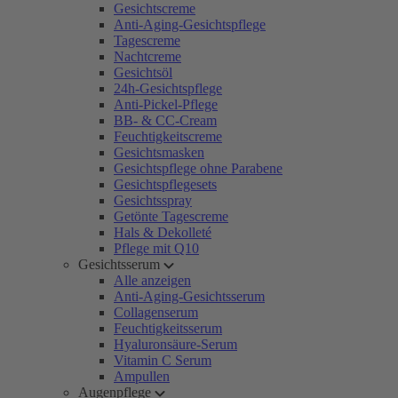
Gesichtscreme
Anti-Aging-Gesichtspflege
Tagescreme
Nachtcreme
Gesichtsöl
24h-Gesichtspflege
Anti-Pickel-Pflege
BB- & CC-Cream
Feuchtigkeitscreme
Gesichtsmasken
Gesichtspflege ohne Parabene
Gesichtspflegesets
Gesichtsspray
Getönte Tagescreme
Hals & Dekolleté
Pflege mit Q10
Gesichtsserum
Alle anzeigen
Anti-Aging-Gesichtsserum
Collagenserum
Feuchtigkeitsserum
Hyaluronsäure-Serum
Vitamin C Serum
Ampullen
Augenpflege