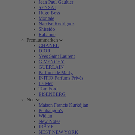
Jean Paul Gaultier
SENSAI
Hugo Boss
Montale
Narciso Rodriguez
Shiseido
Rabanne
Premiummarken
CHANEL
DIOR
Yves Saint Laurent
GIVENCHY
GUERLAIN
Parfums de Marly
INITIO Parfums Privés
La Mer
Tom Ford
EISENBERG
Neu
Maison Francis Kurkdjian
Penhaligon's
Widian
New Notes
IRÄYE
NEST NEW YORK