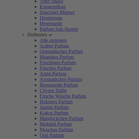
After Shave
Körperpflege
Duschgel Männer
Deodorants
Herrenseife
Parfum Sets Herren
Duftnoten
Alle anzeigen
Amber Parfum
Orientalisches Parfum
Blumiges Parfum
Fruchtiges Parfum
Frisches Parfum
Apfel Parfum
Aromatisches Parfum
Bergamotte Parfum
Chypre Düfte
Frische Wäsche Parfum
Holziges Parfum
Jasmin Parfum
Kokos Parfum
Maiglöckchen Parfum
Molekül Parfum
Moschus Parfum
Oud Parfum