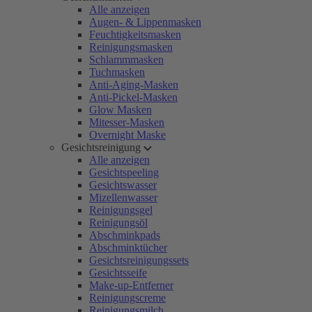
Alle anzeigen
Augen- & Lippenmasken
Feuchtigkeitsmasken
Reinigungsmasken
Schlammmasken
Tuchmasken
Anti-Aging-Masken
Anti-Pickel-Masken
Glow Masken
Mitesser-Masken
Overnight Maske
Gesichtsreinigung
Alle anzeigen
Gesichtspeeling
Gesichtswasser
Mizellenwasser
Reinigungsgel
Reinigungsöl
Abschminkpads
Abschminktücher
Gesichtsreinigungssets
Gesichtsseife
Make-up-Entferner
Reinigungscreme
Reinigungsmilch