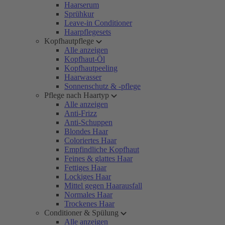
Haarserum
Sprühkur
Leave-in Conditioner
Haarpflegesets
Kopfhautpflege
Alle anzeigen
Kopfhaut-Öl
Kopfhautpeeling
Haarwasser
Sonnenschutz & -pflege
Pflege nach Haartyp
Alle anzeigen
Anti-Frizz
Anti-Schuppen
Blondes Haar
Coloriertes Haar
Empfindliche Kopfhaut
Feines & glattes Haar
Fettiges Haar
Lockiges Haar
Mittel gegen Haarausfall
Normales Haar
Trockenes Haar
Conditioner & Spülung
Alle anzeigen