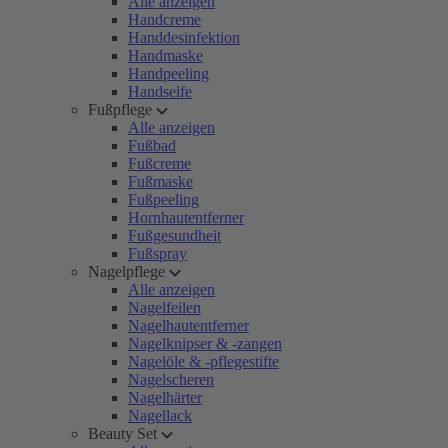
Alle anzeigen
Handcreme
Handdesinfektion
Handmaske
Handpeeling
Handseife
Fußpflege
Alle anzeigen
Fußbad
Fußcreme
Fußmaske
Fußpeeling
Hornhautentferner
Fußgesundheit
Fußspray
Nagelpflege
Alle anzeigen
Nagelfeilen
Nagelhautentferner
Nagelknipser & -zangen
Nagelöle & -pflegestifte
Nagelscheren
Nagelhärter
Nagellack
Beauty Set