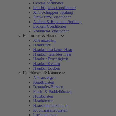
Color-Conditioner
Feuchtigkeits-Conditioner
Anti-Schuppen-Spülung
Anti-Frizz-Conditioner
Aufbau & Reparatur Spülung
Locken-Conditioner
Volumen-Conditioner
Haarmaske & Haarkur
Alle anzeigen
Haarbutter
Haarkur trockenes Haar
Haarkur gefärbtes Haar
Haarkur Feuchtigkeit
Haarkur Keratin
Haarkur Locken
Haarbürsten & Kämme
Alle anzeigen
Rundbürsten
Detangler-Bürsten
Flach- & Paddelbürsten
Holzbürsten
Haarkämme
Haarschneidekämme
Kopfmassagebürsten
Lockenkämme