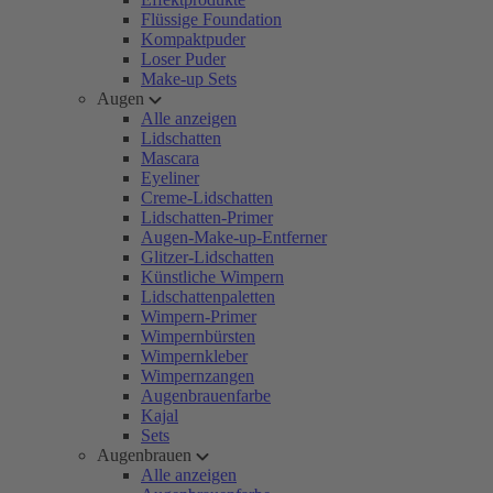
Flüssige Foundation
Kompaktpuder
Loser Puder
Make-up Sets
Augen
Alle anzeigen
Lidschatten
Mascara
Eyeliner
Creme-Lidschatten
Lidschatten-Primer
Augen-Make-up-Entferner
Glitzer-Lidschatten
Künstliche Wimpern
Lidschattenpaletten
Wimpern-Primer
Wimpernbürsten
Wimpernkleber
Wimpernzangen
Augenbrauenfarbe
Kajal
Sets
Augenbrauen
Alle anzeigen