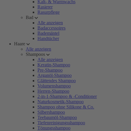
Kalt- & Warmwachs
Rasierer
Rasurpflege
Bad
Alle anzeigen
Badaccessoires
Bademäntel
Handtücher
Haare
Alle anzeigen
Shampoos
Alle anzeigen
Keratin-Shampoo
Pre-Shampoo
Arganöl-Shampoo
Glättendes Shampoo
Volumenshampoo
Herren-Shampoo
2-in-1-Shampoo & -Conditioner
Naturkosmetik-Shampoo
Shampoo ohne Silikone & Co.
Silbershampoo
Teebaumöl-Shampoo
Tiefenreinigungsshampoo
Tönungsshampoo