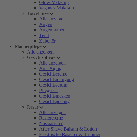
Glow Make-up
Veganes Make-up
Travel Size
Alle anzeigen
Augen
Augenbrauen
Teint
Zubehör
Männerpflege
Alle anzeigen
Gesichtspflege
Alle anzeigen
Anti-Aging
Gesichtscreme
Gesichtsreinigung
Gesichtsserum
Pflegesets
Gesichtsmasken
Gesichtspeeling
Rasur
Alle anzeigen
Rasiercreme
Nassrasierer
After Shave Balsam & Lotion
Elektrische Rasierer & Trimmer