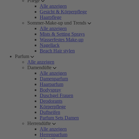
Pflege
Alle anzeigen
Gesicht & Körperpflege
Haarpflege
Sommer-Make-up und Trends
Alle anzeigen
Mists & Setting Sprays
Wasserfestes Make-up
Nagellack
Beach Hair stylen
Parfum
Alle anzeigen
Damendüfte
Alle anzeigen
Damenparfum
Haarparfum
Bodyspray
Duschgel Frauen
Deodorants
Körperpflege
Duftseifen
Parfum Sets Damen
Herrendüfte
Alle anzeigen
Herrenparfum