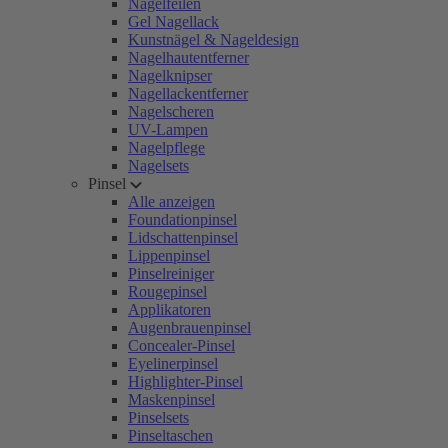
Nagelfeilen
Gel Nagellack
Kunstnägel & Nageldesign
Nagelhautentferner
Nagelknipser
Nagellackentferner
Nagelscheren
UV-Lampen
Nagelpflege
Nagelsets
Pinsel
Alle anzeigen
Foundationpinsel
Lidschattenpinsel
Lippenpinsel
Pinselreiniger
Rougepinsel
Applikatoren
Augenbrauenpinsel
Concealer-Pinsel
Eyelinerpinsel
Highlighter-Pinsel
Maskenpinsel
Pinselsets
Pinseltaschen