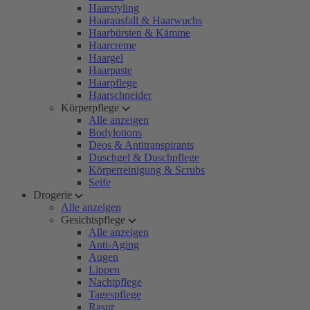
Haarstyling
Haarausfall & Haarwuchs
Haarbürsten & Kämme
Haarcreme
Haargel
Haarpaste
Haarpflege
Haarschneider
Körperpflege
Alle anzeigen
Bodylotions
Deos & Antitranspirants
Duschgel & Duschpflege
Körperreinigung & Scrubs
Seife
Drogerie
Alle anzeigen
Gesichtspflege
Alle anzeigen
Anti-Aging
Augen
Lippen
Nachtpflege
Tagespflege
Rasur