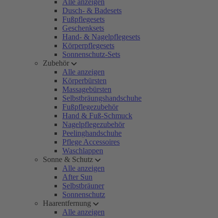
Alle anzeigen
Dusch- & Badesets
Fußpflegesets
Geschenksets
Hand- & Nagelpflegesets
Körperpflegesets
Sonnenschutz-Sets
Zubehör
Alle anzeigen
Körperbürsten
Massagebürsten
Selbstbräungshandschuhe
Fußpflegezubehör
Hand & Fuß-Schmuck
Nagelpflegezubehör
Peelinghandschuhe
Pflege Accessoires
Waschlappen
Sonne & Schutz
Alle anzeigen
After Sun
Selbstbräuner
Sonnenschutz
Haarentfernung
Alle anzeigen