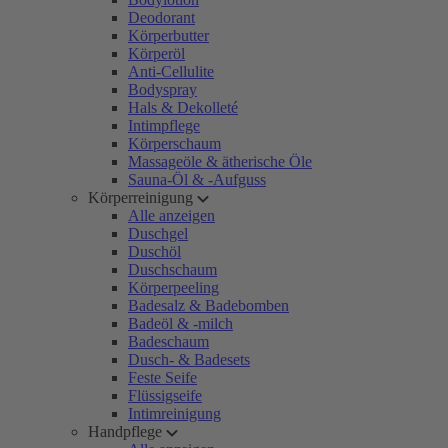
Deodorant
Körperbutter
Körperöl
Anti-Cellulite
Bodyspray
Hals & Dekolleté
Intimpflege
Körperschaum
Massageöle & ätherische Öle
Sauna-Öl & -Aufguss
Körperreinigung
Alle anzeigen
Duschgel
Duschöl
Duschschaum
Körperpeeling
Badesalz & Badebomben
Badeöl & -milch
Badeschaum
Dusch- & Badesets
Feste Seife
Flüssigseife
Intimreinigung
Handpflege