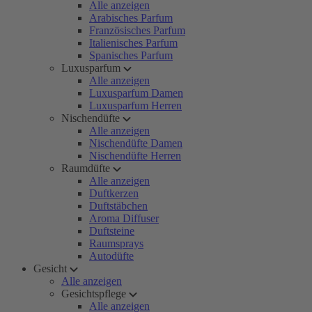
Alle anzeigen
Arabisches Parfum
Französisches Parfum
Italienisches Parfum
Spanisches Parfum
Luxusparfum
Alle anzeigen
Luxusparfum Damen
Luxusparfum Herren
Nischendüfte
Alle anzeigen
Nischendüfte Damen
Nischendüfte Herren
Raumdüfte
Alle anzeigen
Duftkerzen
Duftstäbchen
Aroma Diffuser
Duftsteine
Raumsprays
Autodüfte
Gesicht
Alle anzeigen
Gesichtspflege
Alle anzeigen