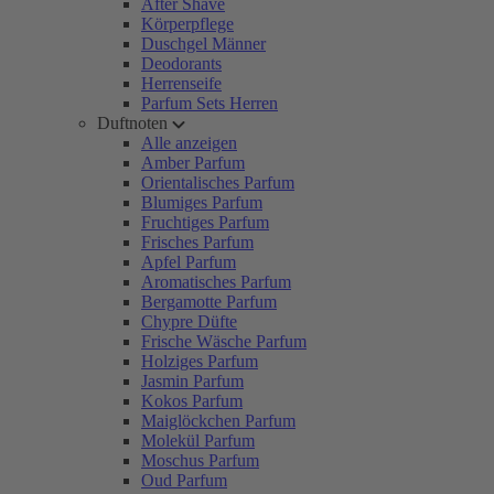
After Shave
Körperpflege
Duschgel Männer
Deodorants
Herrenseife
Parfum Sets Herren
Duftnoten
Alle anzeigen
Amber Parfum
Orientalisches Parfum
Blumiges Parfum
Fruchtiges Parfum
Frisches Parfum
Apfel Parfum
Aromatisches Parfum
Bergamotte Parfum
Chypre Düfte
Frische Wäsche Parfum
Holziges Parfum
Jasmin Parfum
Kokos Parfum
Maiglöckchen Parfum
Molekül Parfum
Moschus Parfum
Oud Parfum