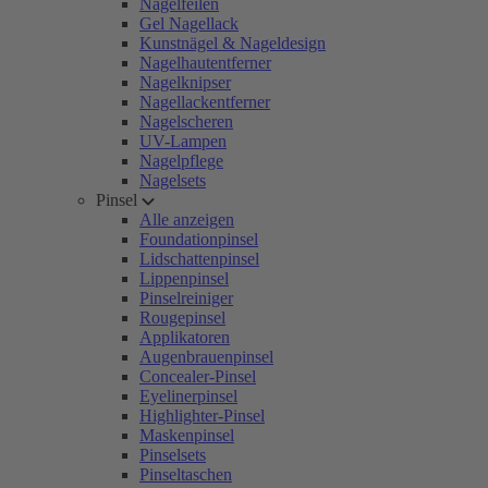
Nagelfeilen
Gel Nagellack
Kunstnägel & Nageldesign
Nagelhautentferner
Nagelknipser
Nagellackentferner
Nagelscheren
UV-Lampen
Nagelpflege
Nagelsets
Pinsel
Alle anzeigen
Foundationpinsel
Lidschattenpinsel
Lippenpinsel
Pinselreiniger
Rougepinsel
Applikatoren
Augenbrauenpinsel
Concealer-Pinsel
Eyelinerpinsel
Highlighter-Pinsel
Maskenpinsel
Pinselsets
Pinseltaschen