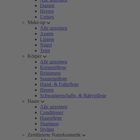
Damen
Herren
Unisex
Make-up
Alle anzeigen
Augen
Lippen
Nägel
Teint
Körper
Alle anzeigen
Körperpflege
Reinigung
Sonnenpflege
Hand- & Fußpflege
Herren
Schwangerschafts- & Babypflege
Haare
Alle anzeigen
Conditioner
Haarpflege
Shampoo
Styling
Zertifizierte Naturkosmetik