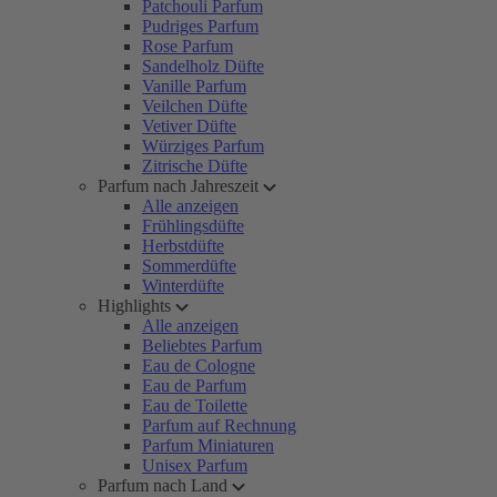
Patchouli Parfum
Pudriges Parfum
Rose Parfum
Sandelholz Düfte
Vanille Parfum
Veilchen Düfte
Vetiver Düfte
Würziges Parfum
Zitrische Düfte
Parfum nach Jahreszeit
Alle anzeigen
Frühlingsdüfte
Herbstdüfte
Sommerdüfte
Winterdüfte
Highlights
Alle anzeigen
Beliebtes Parfum
Eau de Cologne
Eau de Parfum
Eau de Toilette
Parfum auf Rechnung
Parfum Miniaturen
Unisex Parfum
Parfum nach Land