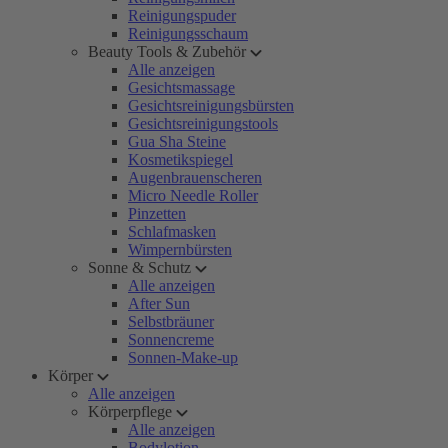
Reinigungspuder
Reinigungsschaum
Beauty Tools & Zubehör
Alle anzeigen
Gesichtsmassage
Gesichtsreinigungsbürsten
Gesichtsreinigungstools
Gua Sha Steine
Kosmetikspiegel
Augenbrauenscheren
Micro Needle Roller
Pinzetten
Schlafmasken
Wimpernbürsten
Sonne & Schutz
Alle anzeigen
After Sun
Selbstbräuner
Sonnencreme
Sonnen-Make-up
Körper
Alle anzeigen
Körperpflege
Alle anzeigen
Bodylotion