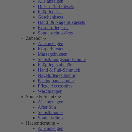
Alle anzeigen
Dusch- & Badesets
Fußpflegesets
Geschenksets
Hand- & Nagelpflegesets
Körperpflegesets
Sonnenschutz-Sets
Zubehör
Alle anzeigen
Körperbürsten
Massagebürsten
Selbstbräungshandschuhe
Fußpflegezubehör
Hand & Fuß-Schmuck
Nagelpflegezubehör
Peelinghandschuhe
Pflege Accessoires
Waschlappen
Sonne & Schutz
Alle anzeigen
After Sun
Selbstbräuner
Sonnenschutz
Haarentfernung
Alle anzeigen