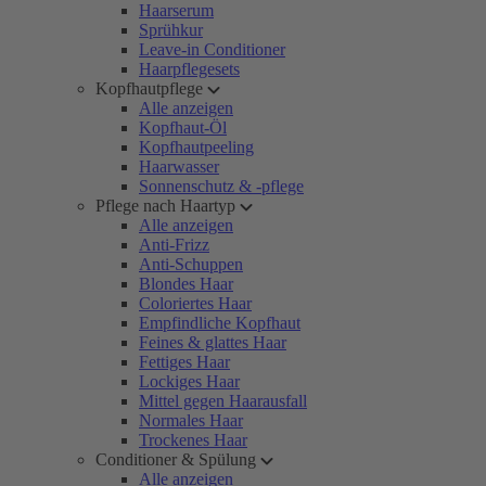
Haarserum
Sprühkur
Leave-in Conditioner
Haarpflegesets
Kopfhautpflege
Alle anzeigen
Kopfhaut-Öl
Kopfhautpeeling
Haarwasser
Sonnenschutz & -pflege
Pflege nach Haartyp
Alle anzeigen
Anti-Frizz
Anti-Schuppen
Blondes Haar
Coloriertes Haar
Empfindliche Kopfhaut
Feines & glattes Haar
Fettiges Haar
Lockiges Haar
Mittel gegen Haarausfall
Normales Haar
Trockenes Haar
Conditioner & Spülung
Alle anzeigen