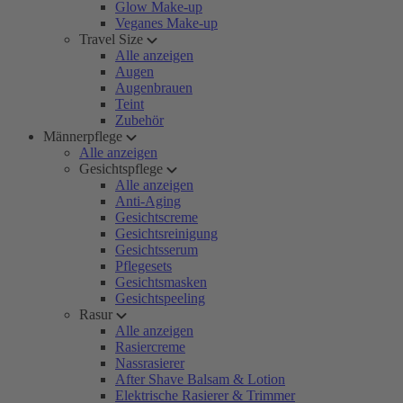
Glow Make-up
Veganes Make-up
Travel Size
Alle anzeigen
Augen
Augenbrauen
Teint
Zubehör
Männerpflege
Alle anzeigen
Gesichtspflege
Alle anzeigen
Anti-Aging
Gesichtscreme
Gesichtsreinigung
Gesichtsserum
Pflegesets
Gesichtsmasken
Gesichtspeeling
Rasur
Alle anzeigen
Rasiercreme
Nassrasierer
After Shave Balsam & Lotion
Elektrische Rasierer & Trimmer