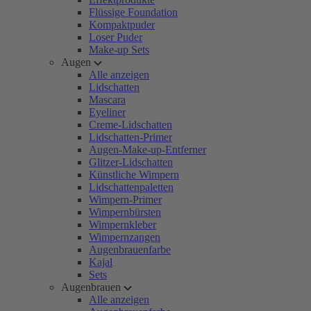
Flüssige Foundation
Kompaktpuder
Loser Puder
Make-up Sets
Augen
Alle anzeigen
Lidschatten
Mascara
Eyeliner
Creme-Lidschatten
Lidschatten-Primer
Augen-Make-up-Entferner
Glitzer-Lidschatten
Künstliche Wimpern
Lidschattenpaletten
Wimpern-Primer
Wimpernbürsten
Wimpernkleber
Wimpernzangen
Augenbrauenfarbe
Kajal
Sets
Augenbrauen
Alle anzeigen