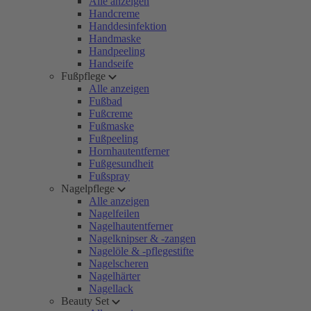
Alle anzeigen
Handcreme
Handdesinfektion
Handmaske
Handpeeling
Handseife
Fußpflege
Alle anzeigen
Fußbad
Fußcreme
Fußmaske
Fußpeeling
Hornhautentferner
Fußgesundheit
Fußspray
Nagelpflege
Alle anzeigen
Nagelfeilen
Nagelhautentferner
Nagelknipser & -zangen
Nagelöle & -pflegestifte
Nagelscheren
Nagelhärter
Nagellack
Beauty Set