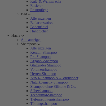
Kalt- & Warmwachs
Rasierer
Rasurpflege
Bad
Alle anzeigen
Badaccessoires
Bademäntel
Handtücher
Haare
Alle anzeigen
Shampoos
Alle anzeigen
Keratin-Shampoo
Pre-Shampoo
Arganöl-Shampoo
Glättendes Shampoo
Volumenshampoo
Herren-Shampoo
2-in-1-Shampoo & -Conditioner
Naturkosmetik-Shampoo
Shampoo ohne Silikone & Co.
Silbershampoo
Teebaumöl-Shampoo
Tiefenreinigungsshampoo
Tönungsshampoo