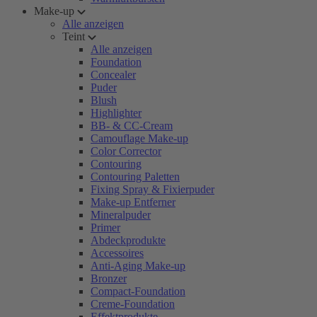
Make-up
Alle anzeigen
Teint
Alle anzeigen
Foundation
Concealer
Puder
Blush
Highlighter
BB- & CC-Cream
Camouflage Make-up
Color Corrector
Contouring
Contouring Paletten
Fixing Spray & Fixierpuder
Make-up Entferner
Mineralpuder
Primer
Abdeckprodukte
Accessoires
Anti-Aging Make-up
Bronzer
Compact-Foundation
Creme-Foundation
Effektprodukte