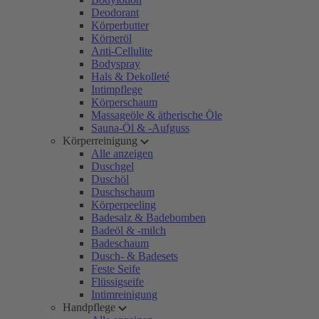
Deodorant
Körperbutter
Körperöl
Anti-Cellulite
Bodyspray
Hals & Dekolleté
Intimpflege
Körperschaum
Massageöle & ätherische Öle
Sauna-Öl & -Aufguss
Körperreinigung
Alle anzeigen
Duschgel
Duschöl
Duschschaum
Körperpeeling
Badesalz & Badebomben
Badeöl & -milch
Badeschaum
Dusch- & Badesets
Feste Seife
Flüssigseife
Intimreinigung
Handpflege