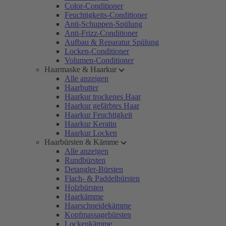
Color-Conditioner
Feuchtigkeits-Conditioner
Anti-Schuppen-Spülung
Anti-Frizz-Conditioner
Aufbau & Reparatur Spülung
Locken-Conditioner
Volumen-Conditioner
Haarmaske & Haarkur
Alle anzeigen
Haarbutter
Haarkur trockenes Haar
Haarkur gefärbtes Haar
Haarkur Feuchtigkeit
Haarkur Keratin
Haarkur Locken
Haarbürsten & Kämme
Alle anzeigen
Rundbürsten
Detangler-Bürsten
Flach- & Paddelbürsten
Holzbürsten
Haarkämme
Haarschneidekämme
Kopfmassagebürsten
Lockenkämme