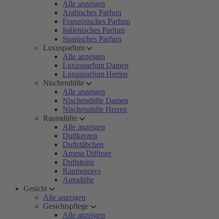
Alle anzeigen
Arabisches Parfum
Französisches Parfum
Italienisches Parfum
Spanisches Parfum
Luxusparfum
Alle anzeigen
Luxusparfum Damen
Luxusparfum Herren
Nischendüfte
Alle anzeigen
Nischendüfte Damen
Nischendüfte Herren
Raumdüfte
Alle anzeigen
Duftkerzen
Duftstäbchen
Aroma Diffuser
Duftsteine
Raumsprays
Autodüfte
Gesicht
Alle anzeigen
Gesichtspflege
Alle anzeigen