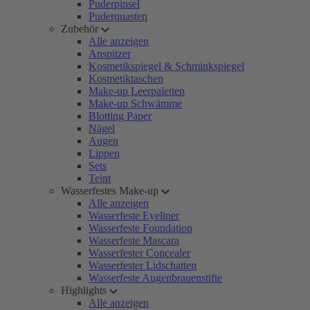
Puderpinsel
Puderquasten
Zubehör
Alle anzeigen
Anspitzer
Kosmetikspiegel & Schminkspiegel
Kosmetiktaschen
Make-up Leerpaletten
Make-up Schwämme
Blotting Paper
Nägel
Augen
Lippen
Sets
Teint
Wasserfestes Make-up
Alle anzeigen
Wasserfeste Eyeliner
Wasserfeste Foundation
Wasserfeste Mascara
Wasserfester Concealer
Wasserfester Lidschatten
Wasserfeste Augenbrauenstifte
Highlights
Alle anzeigen