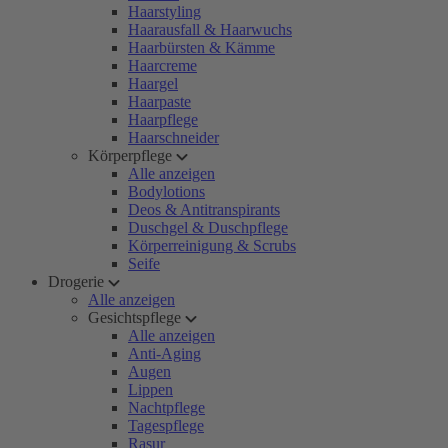
Haarstyling
Haarausfall & Haarwuchs
Haarbürsten & Kämme
Haarcreme
Haargel
Haarpaste
Haarpflege
Haarschneider
Körperpflege
Alle anzeigen
Bodylotions
Deos & Antitranspirants
Duschgel & Duschpflege
Körperreinigung & Scrubs
Seife
Drogerie
Alle anzeigen
Gesichtspflege
Alle anzeigen
Anti-Aging
Augen
Lippen
Nachtpflege
Tagespflege
Rasur