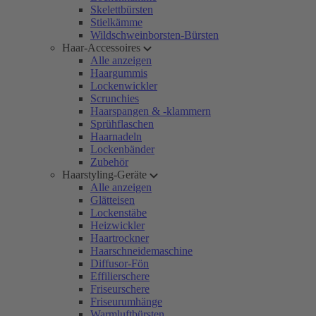
Skelettbürsten
Stielkämme
Wildschweinborsten-Bürsten
Haar-Accessoires
Alle anzeigen
Haargummis
Lockenwickler
Scrunchies
Haarspangen & -klammern
Sprühflaschen
Haarnadeln
Lockenbänder
Zubehör
Haarstyling-Geräte
Alle anzeigen
Glätteisen
Lockenstäbe
Heizwickler
Haartrockner
Haarschneidemaschine
Diffusor-Fön
Effilierschere
Friseurschere
Friseurumhänge
Warmluftbürsten