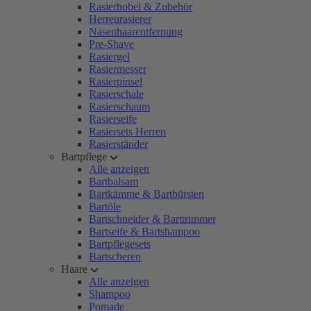
Rasierhobel & Zubehör
Herrenrasierer
Nasenhaarentfernung
Pre-Shave
Rasiergel
Rasiermesser
Rasierpinsel
Rasierschale
Rasierschaum
Rasierseife
Rasiersets Herren
Rasierständer
Bartpflege
Alle anzeigen
Bartbalsam
Bartkämme & Bartbürsten
Bartöle
Bartschneider & Barttrimmer
Bartseife & Bartshampoo
Bartpflegesets
Bartscheren
Haare
Alle anzeigen
Shampoo
Pomade