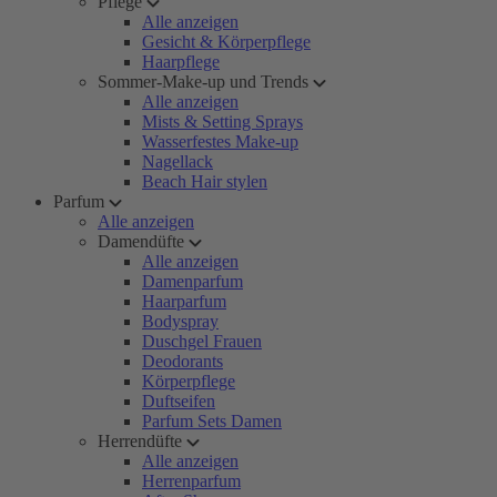
Pflege
Alle anzeigen
Gesicht & Körperpflege
Haarpflege
Sommer-Make-up und Trends
Alle anzeigen
Mists & Setting Sprays
Wasserfestes Make-up
Nagellack
Beach Hair stylen
Parfum
Alle anzeigen
Damendüfte
Alle anzeigen
Damenparfum
Haarparfum
Bodyspray
Duschgel Frauen
Deodorants
Körperpflege
Duftseifen
Parfum Sets Damen
Herrendüfte
Alle anzeigen
Herrenparfum