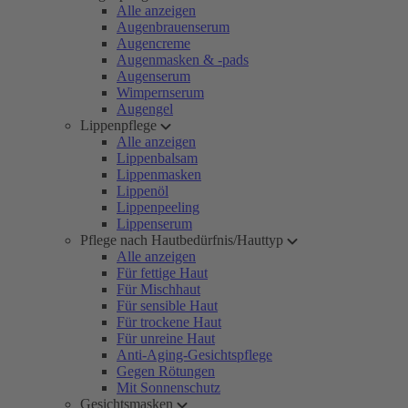
Alle anzeigen
Augenbrauenserum
Augencreme
Augenmasken & -pads
Augenserum
Wimpernserum
Augengel
Lippenpflege
Alle anzeigen
Lippenbalsam
Lippenmasken
Lippenöl
Lippenpeeling
Lippenserum
Pflege nach Hautbedürfnis/Hauttyp
Alle anzeigen
Für fettige Haut
Für Mischhaut
Für sensible Haut
Für trockene Haut
Für unreine Haut
Anti-Aging-Gesichtspflege
Gegen Rötungen
Mit Sonnenschutz
Gesichtsmasken