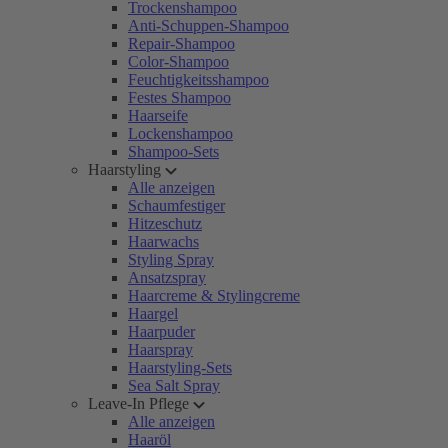
Trockenshampoo
Anti-Schuppen-Shampoo
Repair-Shampoo
Color-Shampoo
Feuchtigkeitsshampoo
Festes Shampoo
Haarseife
Lockenshampoo
Shampoo-Sets
Haarstyling
Alle anzeigen
Schaumfestiger
Hitzeschutz
Haarwachs
Styling Spray
Ansatzspray
Haarcreme & Stylingcreme
Haargel
Haarpuder
Haarspray
Haarstyling-Sets
Sea Salt Spray
Leave-In Pflege
Alle anzeigen
Haaröl