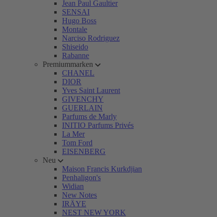
Jean Paul Gaultier
SENSAI
Hugo Boss
Montale
Narciso Rodriguez
Shiseido
Rabanne
Premiummarken
CHANEL
DIOR
Yves Saint Laurent
GIVENCHY
GUERLAIN
Parfums de Marly
INITIO Parfums Privés
La Mer
Tom Ford
EISENBERG
Neu
Maison Francis Kurkdjian
Penhaligon's
Widian
New Notes
IRÄYE
NEST NEW YORK