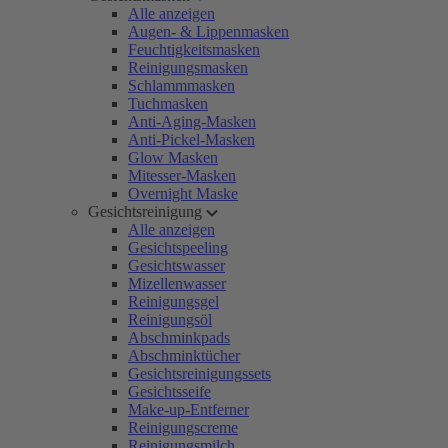
Alle anzeigen
Augen- & Lippenmasken
Feuchtigkeitsmasken
Reinigungsmasken
Schlammmasken
Tuchmasken
Anti-Aging-Masken
Anti-Pickel-Masken
Glow Masken
Mitesser-Masken
Overnight Maske
Gesichtsreinigung
Alle anzeigen
Gesichtspeeling
Gesichtswasser
Mizellenwasser
Reinigungsgel
Reinigungsöl
Abschminkpads
Abschminktücher
Gesichtsreinigungssets
Gesichtsseife
Make-up-Entferner
Reinigungscreme
Reinigungsmilch