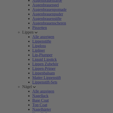
Augenbrauenfarbe
Augenbrauengel
Augenbrauenpomade
Augenbrauenpuder
Augenbrauenstifte
Augenbrauenscheren
Pinzetten
Lippen
Alle anzeigen
Lippenstifte
Lipgloss
Lipliner
Lip-Plumper
Liquid Lipstick
Lippen Zubehör
Lippen-Primer
Lippenbalsam
Matter Lippenstift
Lippenstift-Sets
Nägel
Alle anzeigen
Nagellack
Base Coat
Top Coat
Nagelhärter