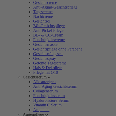
Gesichtscreme
Anti-Aging-Gesichtspflege
Tagescreme
Nachtcreme
Gesichtsöl
24h-Gesichtspflege
Anti-Pickel-Pflege
BB- & CC-Cream
Feuchtigkeitscreme
Gesichtsmasken
Gesichtspflege ohne Parabene
Gesichtspflegesets
Gesichtsspray
Getönte Tagescreme
Hals & Dekolleté
Pflege mit Q10
Gesichtsserum
Alle anzeigen
Anti-Aging-Gesichtsserum
Collagenserum
Feuchtigkeitsserum
Hyaluronsäure-Serum
Vitamin C Serum
Ampullen
Augenpflege