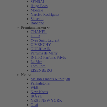
SENSAI
Hugo Boss
Montale
Narciso Rodriguez
Shiseido
Rabanne
Premiummarken
CHANEL
DIOR
Yves Saint Laurent
GIVENCHY
GUERLAIN
Parfums de Marly
INITIO Parfums Privés
La Mer
Tom Ford
EISENBERG
Neu
Maison Francis Kurkdjian
Penhaligon's
Widian
New Notes
IRÄYE
NEST NEW YORK
Ouai