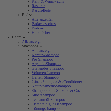
Kalt- & Warmwachs
Rasierer
Rasurpflege
Bad
Alle anzeigen
Badaccessoires
Bademäntel
Handtücher
Haare
Alle anzeigen
Shampoos
Alle anzeigen
Keratin-Shampoo
Pre-Shampoo
Arganöl-Shampoo
Glättendes Shampoo
Volumenshampoo
Herren-Shampoo
2-in-1-Shampoo & -Conditioner
Naturkosmetik-Shampoo
Shampoo ohne Silikone & Co.
Silbershampoo
Teebaumöl-Shampoo
Tiefenreinigungsshampoo
Tönungsshampoo