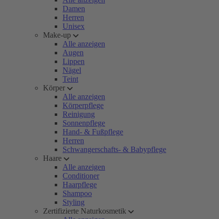
Damen
Herren
Unisex
Make-up
Alle anzeigen
Augen
Lippen
Nägel
Teint
Körper
Alle anzeigen
Körperpflege
Reinigung
Sonnenpflege
Hand- & Fußpflege
Herren
Schwangerschafts- & Babypflege
Haare
Alle anzeigen
Conditioner
Haarpflege
Shampoo
Styling
Zertifizierte Naturkosmetik