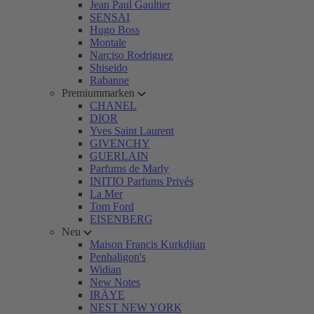
Jean Paul Gaultier
SENSAI
Hugo Boss
Montale
Narciso Rodriguez
Shiseido
Rabanne
Premiummarken
CHANEL
DIOR
Yves Saint Laurent
GIVENCHY
GUERLAIN
Parfums de Marly
INITIO Parfums Privés
La Mer
Tom Ford
EISENBERG
Neu
Maison Francis Kurkdjian
Penhaligon's
Widian
New Notes
IRÄYE
NEST NEW YORK