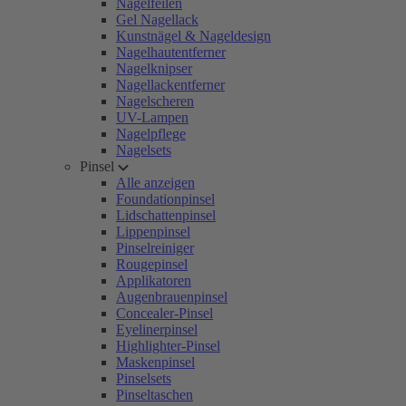
Nagelfeilen
Gel Nagellack
Kunstnägel & Nageldesign
Nagelhautentferner
Nagelknipser
Nagellackentferner
Nagelscheren
UV-Lampen
Nagelpflege
Nagelsets
Pinsel
Alle anzeigen
Foundationpinsel
Lidschattenpinsel
Lippenpinsel
Pinselreiniger
Rougepinsel
Applikatoren
Augenbrauenpinsel
Concealer-Pinsel
Eyelinerpinsel
Highlighter-Pinsel
Maskenpinsel
Pinselsets
Pinseltaschen