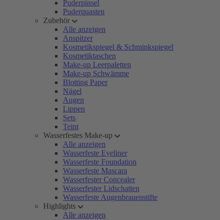
Puderpinsel
Puderquasten
Zubehör
Alle anzeigen
Anspitzer
Kosmetikspiegel & Schminkspiegel
Kosmetiktaschen
Make-up Leerpaletten
Make-up Schwämme
Blotting Paper
Nägel
Augen
Lippen
Sets
Teint
Wasserfestes Make-up
Alle anzeigen
Wasserfeste Eyeliner
Wasserfeste Foundation
Wasserfeste Mascara
Wasserfester Concealer
Wasserfester Lidschatten
Wasserfeste Augenbrauenstifte
Highlights
Alle anzeigen