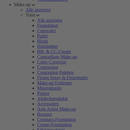
Make-up
Alle anzeigen
Teint
Alle anzeigen
Foundation
Concealer
Puder
Blush
Highlighter
BB- & CC-Cream
Camouflage Make-up
Color Corrector
Contouring
Contouring Paletten
Fixing Spray & Fixierpuder
Make-up Entferner
Mineralpuder
Primer
Abdeckprodukte
Accessoires
Anti-Aging Make-up
Bronzer
Compact-Foundation
Creme-Foundation
Effektprodukte