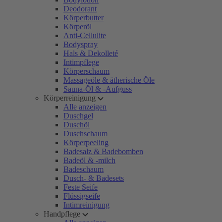
Deodorant
Körperbutter
Körperöl
Anti-Cellulite
Bodyspray
Hals & Dekolleté
Intimpflege
Körperschaum
Massageöle & ätherische Öle
Sauna-Öl & -Aufguss
Körperreinigung
Alle anzeigen
Duschgel
Duschöl
Duschschaum
Körperpeeling
Badesalz & Badebomben
Badeöl & -milch
Badeschaum
Dusch- & Badesets
Feste Seife
Flüssigseife
Intimreinigung
Handpflege