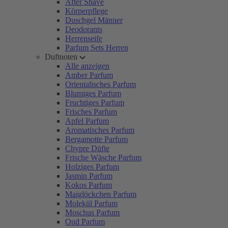
After Shave
Körperpflege
Duschgel Männer
Deodorants
Herrenseife
Parfum Sets Herren
Duftnoten
Alle anzeigen
Amber Parfum
Orientalisches Parfum
Blumiges Parfum
Fruchtiges Parfum
Frisches Parfum
Apfel Parfum
Aromatisches Parfum
Bergamotte Parfum
Chypre Düfte
Frische Wäsche Parfum
Holziges Parfum
Jasmin Parfum
Kokos Parfum
Maiglöckchen Parfum
Molekül Parfum
Moschus Parfum
Oud Parfum