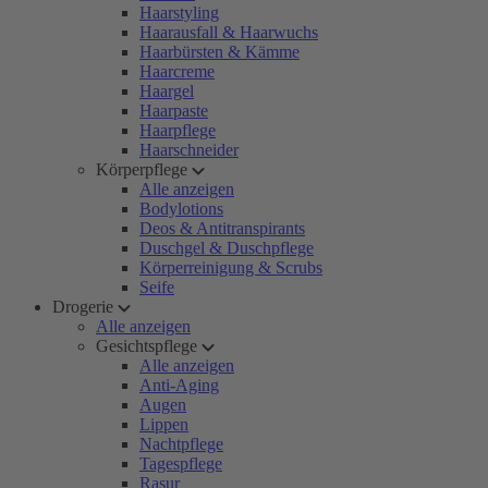
Haarstyling
Haarausfall & Haarwuchs
Haarbürsten & Kämme
Haarcreme
Haargel
Haarpaste
Haarpflege
Haarschneider
Körperpflege
Alle anzeigen
Bodylotions
Deos & Antitranspirants
Duschgel & Duschpflege
Körperreinigung & Scrubs
Seife
Drogerie
Alle anzeigen
Gesichtspflege
Alle anzeigen
Anti-Aging
Augen
Lippen
Nachtpflege
Tagespflege
Rasur