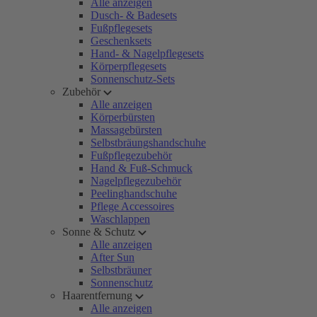
Alle anzeigen
Dusch- & Badesets
Fußpflegesets
Geschenksets
Hand- & Nagelpflegesets
Körperpflegesets
Sonnenschutz-Sets
Zubehör
Alle anzeigen
Körperbürsten
Massagebürsten
Selbstbräungshandschuhe
Fußpflegezubehör
Hand & Fuß-Schmuck
Nagelpflegezubehör
Peelinghandschuhe
Pflege Accessoires
Waschlappen
Sonne & Schutz
Alle anzeigen
After Sun
Selbstbräuner
Sonnenschutz
Haarentfernung
Alle anzeigen