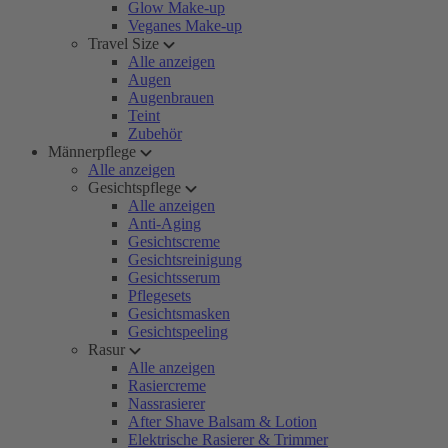
Glow Make-up
Veganes Make-up
Travel Size
Alle anzeigen
Augen
Augenbrauen
Teint
Zubehör
Männerpflege
Alle anzeigen
Gesichtspflege
Alle anzeigen
Anti-Aging
Gesichtscreme
Gesichtsreinigung
Gesichtsserum
Pflegesets
Gesichtsmasken
Gesichtspeeling
Rasur
Alle anzeigen
Rasiercreme
Nassrasierer
After Shave Balsam & Lotion
Elektrische Rasierer & Trimmer