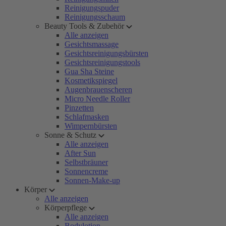
Reinigungspuder
Reinigungsschaum
Beauty Tools & Zubehör
Alle anzeigen
Gesichtsmassage
Gesichtsreinigungsbürsten
Gesichtsreinigungstools
Gua Sha Steine
Kosmetikspiegel
Augenbrauenscheren
Micro Needle Roller
Pinzetten
Schlafmasken
Wimpernbürsten
Sonne & Schutz
Alle anzeigen
After Sun
Selbstbräuner
Sonnencreme
Sonnen-Make-up
Körper
Alle anzeigen
Körperpflege
Alle anzeigen
Bodylotion