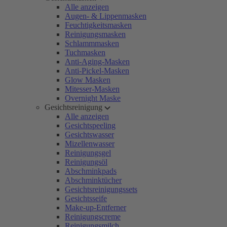
Alle anzeigen
Augen- & Lippenmasken
Feuchtigkeitsmasken
Reinigungsmasken
Schlammmasken
Tuchmasken
Anti-Aging-Masken
Anti-Pickel-Masken
Glow Masken
Mitesser-Masken
Overnight Maske
Gesichtsreinigung
Alle anzeigen
Gesichtspeeling
Gesichtswasser
Mizellenwasser
Reinigungsgel
Reinigungsöl
Abschminkpads
Abschminktücher
Gesichtsreinigungssets
Gesichtsseife
Make-up-Entferner
Reinigungscreme
Reinigungsmilch