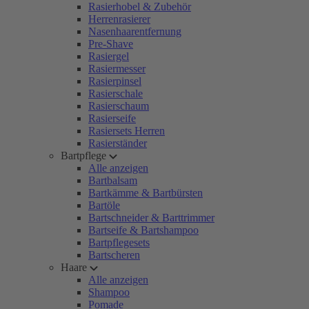
Rasierhobel & Zubehör
Herrenrasierer
Nasenhaarentfernung
Pre-Shave
Rasiergel
Rasiermesser
Rasierpinsel
Rasierschale
Rasierschaum
Rasierseife
Rasiersets Herren
Rasierständer
Bartpflege
Alle anzeigen
Bartbalsam
Bartkämme & Bartbürsten
Bartöle
Bartschneider & Barttrimmer
Bartseife & Bartshampoo
Bartpflegesets
Bartscheren
Haare
Alle anzeigen
Shampoo
Pomade