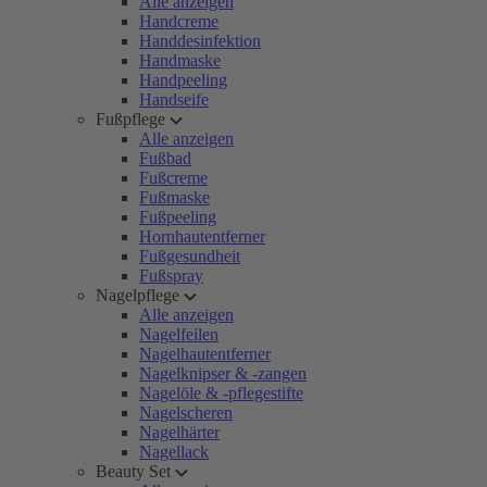
Alle anzeigen
Handcreme
Handdesinfektion
Handmaske
Handpeeling
Handseife
Fußpflege
Alle anzeigen
Fußbad
Fußcreme
Fußmaske
Fußpeeling
Hornhautentferner
Fußgesundheit
Fußspray
Nagelpflege
Alle anzeigen
Nagelfeilen
Nagelhautentferner
Nagelknipser & -zangen
Nagelöle & -pflegestifte
Nagelscheren
Nagelhärter
Nagellack
Beauty Set