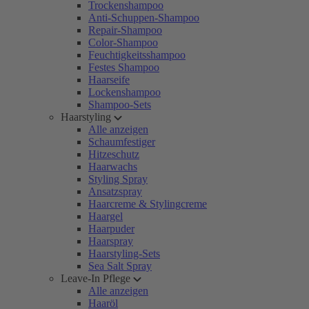
Trockenshampoo
Anti-Schuppen-Shampoo
Repair-Shampoo
Color-Shampoo
Feuchtigkeitsshampoo
Festes Shampoo
Haarseife
Lockenshampoo
Shampoo-Sets
Haarstyling
Alle anzeigen
Schaumfestiger
Hitzeschutz
Haarwachs
Styling Spray
Ansatzspray
Haarcreme & Stylingcreme
Haargel
Haarpuder
Haarspray
Haarstyling-Sets
Sea Salt Spray
Leave-In Pflege
Alle anzeigen
Haaröl