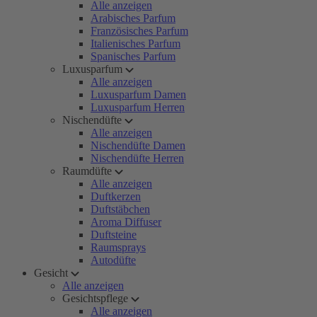
Alle anzeigen
Arabisches Parfum
Französisches Parfum
Italienisches Parfum
Spanisches Parfum
Luxusparfum
Alle anzeigen
Luxusparfum Damen
Luxusparfum Herren
Nischendüfte
Alle anzeigen
Nischendüfte Damen
Nischendüfte Herren
Raumdüfte
Alle anzeigen
Duftkerzen
Duftstäbchen
Aroma Diffuser
Duftsteine
Raumsprays
Autodüfte
Gesicht
Alle anzeigen
Gesichtspflege
Alle anzeigen