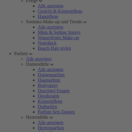
Pflege
Alle anzeigen
Gesicht & Körperpflege
Haarpflege
Sommer-Make-up und Trends
Alle anzeigen
Mists & Setting Sprays
Wasserfestes Make-up
Nagellack
Beach Hair stylen
Parfum
Alle anzeigen
Damendüfte
Alle anzeigen
Damenparfum
Haarparfum
Bodyspray
Duschgel Frauen
Deodorants
Körperpflege
Duftseifen
Parfum Sets Damen
Herrendüfte
Alle anzeigen
Herrenparfum