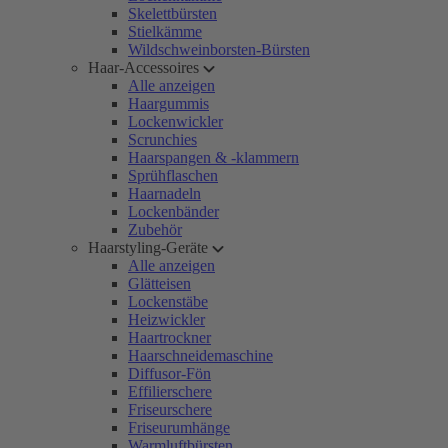
Skelettbürsten
Stielkämme
Wildschweinborsten-Bürsten
Haar-Accessoires
Alle anzeigen
Haargummis
Lockenwickler
Scrunchies
Haarspangen & -klammern
Sprühflaschen
Haarnadeln
Lockenbänder
Zubehör
Haarstyling-Geräte
Alle anzeigen
Glätteisen
Lockenstäbe
Heizwickler
Haartrockner
Haarschneidemaschine
Diffusor-Fön
Effilierschere
Friseurschere
Friseurumhänge
Warmluftbürsten