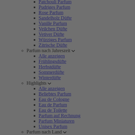
Patchouli Parfum
Pudriges Parfum
Rose Parfum
Sandelholz Düfte
Vanille Parfum
Veilchen Düfte
Vetiver Düfte
Würziges Parfum
Zitrische Düfte
Parfum nach Jahreszeit
Alle anzeigen
Frühlingsdüfte
Herbstdüfte
Sommerdüfte
Winterdüfte
Highlights
Alle anzeigen
Beliebtes Parfum
Eau de Cologne
Eau de Parfum
Eau de Toilette
Parfum auf Rechnung
Parfum Miniaturen
Unisex Parfum
Parfum nach Land