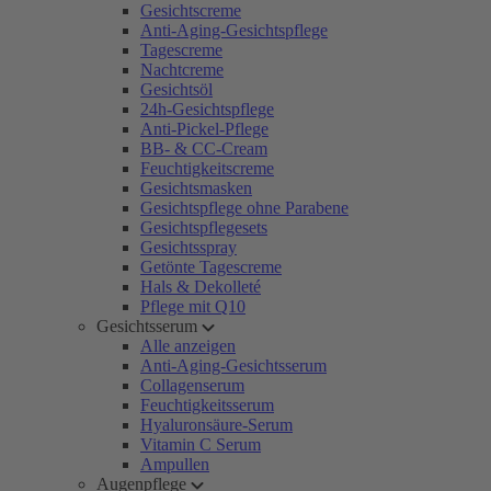
Gesichtscreme
Anti-Aging-Gesichtspflege
Tagescreme
Nachtcreme
Gesichtsöl
24h-Gesichtspflege
Anti-Pickel-Pflege
BB- & CC-Cream
Feuchtigkeitscreme
Gesichtsmasken
Gesichtspflege ohne Parabene
Gesichtspflegesets
Gesichtsspray
Getönte Tagescreme
Hals & Dekolleté
Pflege mit Q10
Gesichtsserum
Alle anzeigen
Anti-Aging-Gesichtsserum
Collagenserum
Feuchtigkeitsserum
Hyaluronsäure-Serum
Vitamin C Serum
Ampullen
Augenpflege