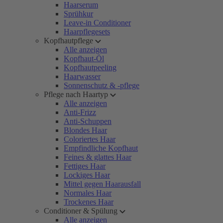
Haarserum
Sprühkur
Leave-in Conditioner
Haarpflegesets
Kopfhautpflege
Alle anzeigen
Kopfhaut-Öl
Kopfhautpeeling
Haarwasser
Sonnenschutz & -pflege
Pflege nach Haartyp
Alle anzeigen
Anti-Frizz
Anti-Schuppen
Blondes Haar
Coloriertes Haar
Empfindliche Kopfhaut
Feines & glattes Haar
Fettiges Haar
Lockiges Haar
Mittel gegen Haarausfall
Normales Haar
Trockenes Haar
Conditioner & Spülung
Alle anzeigen