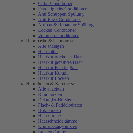
Color-Conditioner
Feuchtigkeits-Conditioner
Anti-Schuppen-Spülung
Anti-Frizz-Conditioner
Aufbau & Reparatur Spülung
Locken-Conditioner
Volumen-Conditioner
Haarmaske & Haarkur
Alle anzeigen
Haarbutter
Haarkur trockenes Haar
Haarkur gefärbtes Haar
Haarkur Feuchtigkeit
Haarkur Keratin
Haarkur Locken
Haarbürsten & Kämme
Alle anzeigen
Rundbürsten
Detangler-Bürsten
Flach- & Paddelbürsten
Holzbürsten
Haarkämme
Haarschneidekämme
Kopfmassagebürsten
Lockenkämme