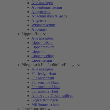
Alle anzeigen
Augenbrauenserum
Augencreme
Augenmasken & -pads
Augenserum
Wimpernserum
Augengel
Lippenpflege
Alle anzeigen
Lippenbalsam
Lippenmasken
Lippenöl
Lippenpeeling
Lippenserum
Pflege nach Hautbedürfnis/Hauttyp
Alle anzeigen
Für fettige Haut
Für Mischhaut
Für sensible Haut
Für trockene Haut
Für unreine Haut
Anti-Aging-Gesichtspflege
Gegen Rötungen
Mit Sonnenschutz
Gesichtsmasken