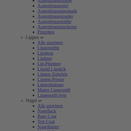
Augenbrauenfarbe
Augenbrauengel
Augenbrauenpomade
Augenbrauenpuder
Augenbrauenstifte
Augenbrauenscheren
Pinzetten
Lippen
Alle anzeigen
Lippenstifte
Lipgloss
Lipliner
Lip-Plumper
Liquid Lipstick
Lippen Zubehör
Lippen-Primer
Lippenbalsam
Matter Lippenstift
Lippenstift-Sets
Nägel
Alle anzeigen
Nagellack
Base Coat
Top Coat
Nagelhärter