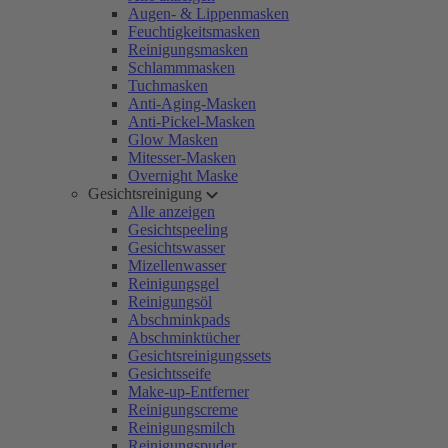
Augen- & Lippenmasken
Feuchtigkeitsmasken
Reinigungsmasken
Schlammmasken
Tuchmasken
Anti-Aging-Masken
Anti-Pickel-Masken
Glow Masken
Mitesser-Masken
Overnight Maske
Gesichtsreinigung
Alle anzeigen
Gesichtspeeling
Gesichtswasser
Mizellenwasser
Reinigungsgel
Reinigungsöl
Abschminkpads
Abschminktücher
Gesichtsreinigungssets
Gesichtsseife
Make-up-Entferner
Reinigungscreme
Reinigungsmilch
Reinigungspuder