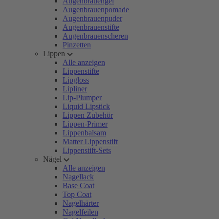
Augenbrauengel
Augenbrauenpomade
Augenbrauenpuder
Augenbrauenstifte
Augenbrauenscheren
Pinzetten
Lippen
Alle anzeigen
Lippenstifte
Lipgloss
Lipliner
Lip-Plumper
Liquid Lipstick
Lippen Zubehör
Lippen-Primer
Lippenbalsam
Matter Lippenstift
Lippenstift-Sets
Nägel
Alle anzeigen
Nagellack
Base Coat
Top Coat
Nagelhärter
Nagelfeilen