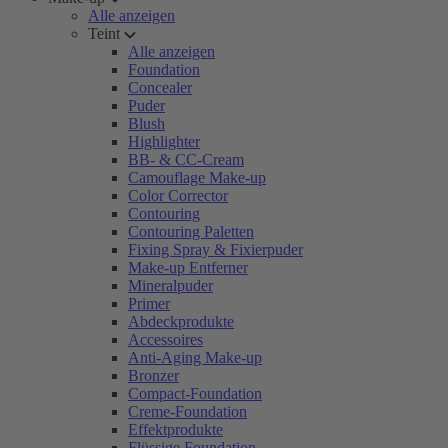
Alle anzeigen
Teint
Alle anzeigen
Foundation
Concealer
Puder
Blush
Highlighter
BB- & CC-Cream
Camouflage Make-up
Color Corrector
Contouring
Contouring Paletten
Fixing Spray & Fixierpuder
Make-up Entferner
Mineralpuder
Primer
Abdeckprodukte
Accessoires
Anti-Aging Make-up
Bronzer
Compact-Foundation
Creme-Foundation
Effektprodukte
Flüssige Foundation