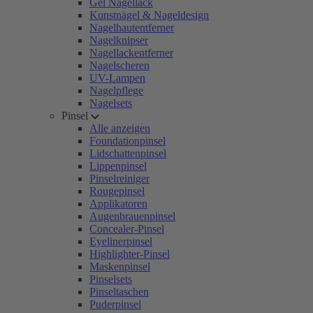
Gel Nagellack
Kunstnägel & Nageldesign
Nagelhautentferner
Nagelknipser
Nagellackentferner
Nagelscheren
UV-Lampen
Nagelpflege
Nagelsets
Pinsel
Alle anzeigen
Foundationpinsel
Lidschattenpinsel
Lippenpinsel
Pinselreiniger
Rougepinsel
Applikatoren
Augenbrauenpinsel
Concealer-Pinsel
Eyelinerpinsel
Highlighter-Pinsel
Maskenpinsel
Pinselsets
Pinseltaschen
Puderpinsel