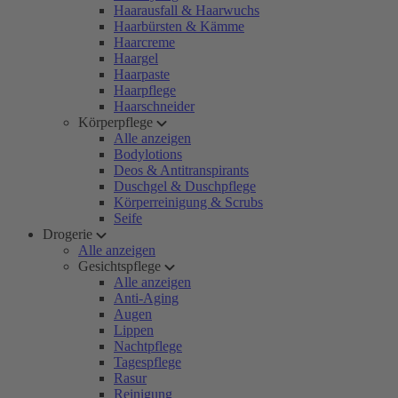
Haarausfall & Haarwuchs
Haarbürsten & Kämme
Haarcreme
Haargel
Haarpaste
Haarpflege
Haarschneider
Körperpflege
Alle anzeigen
Bodylotions
Deos & Antitranspirants
Duschgel & Duschpflege
Körperreinigung & Scrubs
Seife
Drogerie
Alle anzeigen
Gesichtspflege
Alle anzeigen
Anti-Aging
Augen
Lippen
Nachtpflege
Tagespflege
Rasur
Reinigung