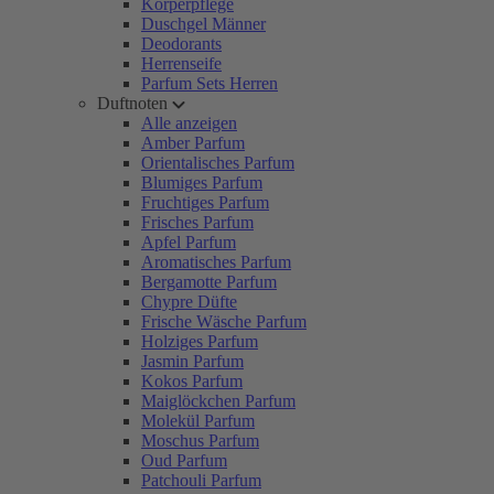
Körperpflege
Duschgel Männer
Deodorants
Herrenseife
Parfum Sets Herren
Duftnoten
Alle anzeigen
Amber Parfum
Orientalisches Parfum
Blumiges Parfum
Fruchtiges Parfum
Frisches Parfum
Apfel Parfum
Aromatisches Parfum
Bergamotte Parfum
Chypre Düfte
Frische Wäsche Parfum
Holziges Parfum
Jasmin Parfum
Kokos Parfum
Maiglöckchen Parfum
Molekül Parfum
Moschus Parfum
Oud Parfum
Patchouli Parfum