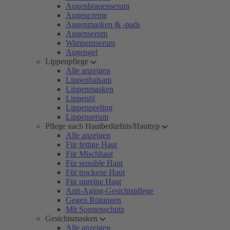
Augenbrauenserum
Augencreme
Augenmasken & -pads
Augenserum
Wimpernserum
Augengel
Lippenpflege
Alle anzeigen
Lippenbalsam
Lippenmasken
Lippenöl
Lippenpeeling
Lippenserum
Pflege nach Hautbedürfnis/Hauttyp
Alle anzeigen
Für fettige Haut
Für Mischhaut
Für sensible Haut
Für trockene Haut
Für unreine Haut
Anti-Aging-Gesichtspflege
Gegen Rötungen
Mit Sonnenschutz
Gesichtsmasken
Alle anzeigen