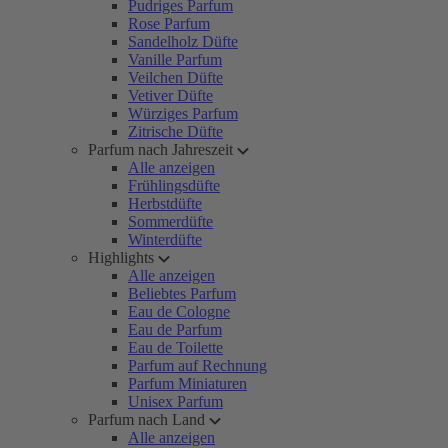
Pudriges Parfum
Rose Parfum
Sandelholz Düfte
Vanille Parfum
Veilchen Düfte
Vetiver Düfte
Würziges Parfum
Zitrische Düfte
Parfum nach Jahreszeit
Alle anzeigen
Frühlingsdüfte
Herbstdüfte
Sommerdüfte
Winterdüfte
Highlights
Alle anzeigen
Beliebtes Parfum
Eau de Cologne
Eau de Parfum
Eau de Toilette
Parfum auf Rechnung
Parfum Miniaturen
Unisex Parfum
Parfum nach Land
Alle anzeigen