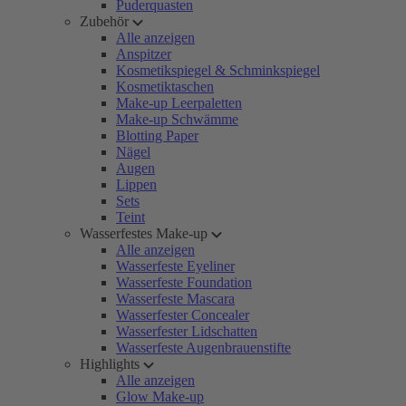
Puderquasten
Zubehör
Alle anzeigen
Anspitzer
Kosmetikspiegel & Schminkspiegel
Kosmetiktaschen
Make-up Leerpaletten
Make-up Schwämme
Blotting Paper
Nägel
Augen
Lippen
Sets
Teint
Wasserfestes Make-up
Alle anzeigen
Wasserfeste Eyeliner
Wasserfeste Foundation
Wasserfeste Mascara
Wasserfester Concealer
Wasserfester Lidschatten
Wasserfeste Augenbrauenstifte
Highlights
Alle anzeigen
Glow Make-up