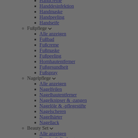
Handcreme
Handdesinfektion
Handmaske
Handpeeling
Handseife
Fußpflege
Alle anzeigen
Fußbad
Fußcreme
Fußmaske
Fußpeeling
Hornhautentferner
Fußgesundheit
Fußspray
Nagelpflege
Alle anzeigen
Nagelfeilen
Nagelhautentferner
Nagelknipser & -zangen
Nagelöle & -pflegestifte
Nagelscheren
Nagelhärter
Nagellack
Beauty Set
Alle anzeigen