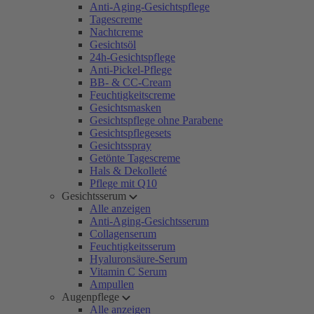
Anti-Aging-Gesichtspflege
Tagescreme
Nachtcreme
Gesichtsöl
24h-Gesichtspflege
Anti-Pickel-Pflege
BB- & CC-Cream
Feuchtigkeitscreme
Gesichtsmasken
Gesichtspflege ohne Parabene
Gesichtspflegesets
Gesichtsspray
Getönte Tagescreme
Hals & Dekolleté
Pflege mit Q10
Gesichtsserum
Alle anzeigen
Anti-Aging-Gesichtsserum
Collagenserum
Feuchtigkeitsserum
Hyaluronsäure-Serum
Vitamin C Serum
Ampullen
Augenpflege
Alle anzeigen