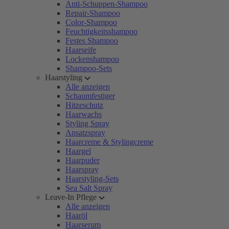
Anti-Schuppen-Shampoo
Repair-Shampoo
Color-Shampoo
Feuchtigkeitsshampoo
Festes Shampoo
Haarseife
Lockenshampoo
Shampoo-Sets
Haarstyling
Alle anzeigen
Schaumfestiger
Hitzeschutz
Haarwachs
Styling Spray
Ansatzspray
Haarcreme & Stylingcreme
Haargel
Haarpuder
Haarspray
Haarstyling-Sets
Sea Salt Spray
Leave-In Pflege
Alle anzeigen
Haaröl
Haarserum