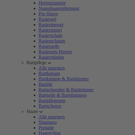
Herrenrasierer
Nasenhaarentfernung
Pre-Shave
Rasiergel
Rasiermesser
Rasierpinsel
Rasierschale
Rasierschaum
Rasierseife
Rasiersets Herren
Rasierständer
Bartpflege
Alle anzeigen
Bartbalsam
Bartkämme & Bartbürsten
Bartöle
Bartschneider & Barttrimmer
Bartseife & Bartshampoo
Bartpflegesets
Bartscheren
Haare
Alle anzeigen
Shampoo
Pomade
Haarstyling