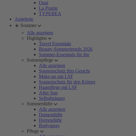
Ouai
La Prairie
TYPEBEA
Angebote
☀️ Sommer
Alle anzeigen
Highlights
Travel Essentials
Beauty-Sommertrends 2026
Sommer-Essentials für ihn
Sonnenpflege
Alle anzeigen
Sonnenschutz fürs Gesicht
Make-up mit LSF
Sonnenschutz für den Körper
Haarpflege mit LSF
After Sun
Selbstbräuner
Sommerdüfte
Alle anzeigen
Damendüfte
Herrendüfte
Bodyspray
Pflege