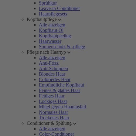
Sprühkur
Leave-in Conditioner
Haarpflegesets
Kopfhautpflege
Alle anzeigen
Kopfhaut-Öl
Kopfhautpeeling
Haarwasser
Sonnenschutz & -pflege
Pflege nach Haartyp
Alle anzeigen
Anti-Frizz
Anti-Schuppen
Blondes Haar
Coloriertes Haar
Empfindliche Kopfhaut
Feines & glattes Haar
Fettiges Haar
Lockiges Haar
Mittel gegen Haarausfall
Normales Haar
Trockenes Haar
Conditioner & Spülung
Alle anzeigen
Color-Conditioner