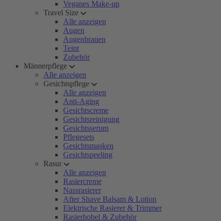
Veganes Make-up
Travel Size
Alle anzeigen
Augen
Augenbrauen
Teint
Zubehör
Männerpflege
Alle anzeigen
Gesichtspflege
Alle anzeigen
Anti-Aging
Gesichtscreme
Gesichtsreinigung
Gesichtsserum
Pflegesets
Gesichtsmasken
Gesichtspeeling
Rasur
Alle anzeigen
Rasiercreme
Nassrasierer
After Shave Balsam & Lotion
Elektrische Rasierer & Trimmer
Rasierhobel & Zubehör