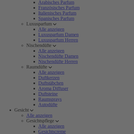
Arabisches Parfum
Französisches Parfum
Italienisches Parfum
Spanisches Parfum
Luxusparfum
Alle anzeigen
Luxusparfum Damen
Luxusparfum Herren
Nischendüfte
Alle anzeigen
Nischendüfte Damen
Nischendüfte Herren
Raumdüfte
Alle anzeigen
Duftkerzen
Duftstäbchen
Aroma Diffuser
Duftsteine
Raumsprays
Autodüfte
Gesicht
Alle anzeigen
Gesichtspflege
Alle anzeigen
Gesichtscreme