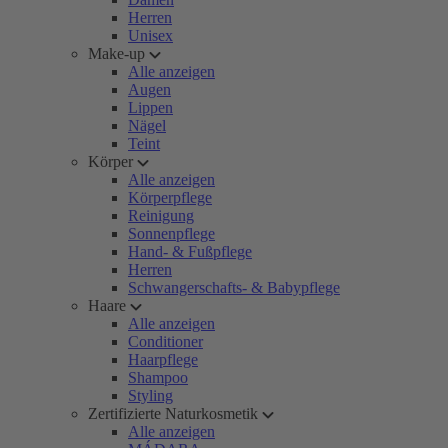
Herren
Unisex
Make-up
Alle anzeigen
Augen
Lippen
Nägel
Teint
Körper
Alle anzeigen
Körperpflege
Reinigung
Sonnenpflege
Hand- & Fußpflege
Herren
Schwangerschafts- & Babypflege
Haare
Alle anzeigen
Conditioner
Haarpflege
Shampoo
Styling
Zertifizierte Naturkosmetik
Alle anzeigen