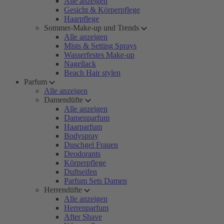
Alle anzeigen
Gesicht & Körperpflege
Haarpflege
Sommer-Make-up und Trends
Alle anzeigen
Mists & Setting Sprays
Wasserfestes Make-up
Nagellack
Beach Hair stylen
Parfum
Alle anzeigen
Damendüfte
Alle anzeigen
Damenparfum
Haarparfum
Bodyspray
Duschgel Frauen
Deodorants
Körperpflege
Duftseifen
Parfum Sets Damen
Herrendüfte
Alle anzeigen
Herrenparfum
After Shave