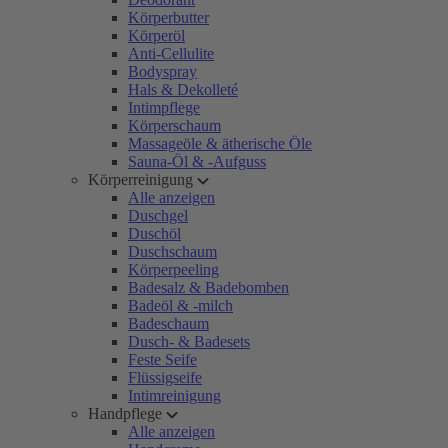
Körperbutter
Körperöl
Anti-Cellulite
Bodyspray
Hals & Dekolleté
Intimpflege
Körperschaum
Massageöle & ätherische Öle
Sauna-Öl & -Aufguss
Körperreinigung
Alle anzeigen
Duschgel
Duschöl
Duschschaum
Körperpeeling
Badesalz & Badebomben
Badeöl & -milch
Badeschaum
Dusch- & Badesets
Feste Seife
Flüssigseife
Intimreinigung
Handpflege
Alle anzeigen