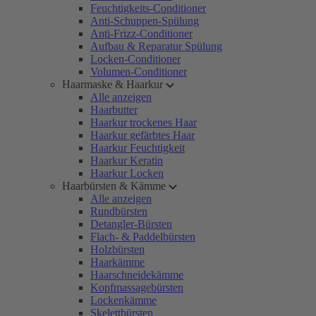
Feuchtigkeits-Conditioner
Anti-Schuppen-Spülung
Anti-Frizz-Conditioner
Aufbau & Reparatur Spülung
Locken-Conditioner
Volumen-Conditioner
Haarmaske & Haarkur
Alle anzeigen
Haarbutter
Haarkur trockenes Haar
Haarkur gefärbtes Haar
Haarkur Feuchtigkeit
Haarkur Keratin
Haarkur Locken
Haarbürsten & Kämme
Alle anzeigen
Rundbürsten
Detangler-Bürsten
Flach- & Paddelbürsten
Holzbürsten
Haarkämme
Haarschneidekämme
Kopfmassagebürsten
Lockenkämme
Skelettbürsten