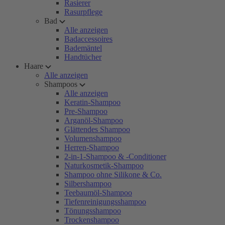
Rasierer
Rasurpflege
Bad
Alle anzeigen
Badaccessoires
Bademäntel
Handtücher
Haare
Alle anzeigen
Shampoos
Alle anzeigen
Keratin-Shampoo
Pre-Shampoo
Arganöl-Shampoo
Glättendes Shampoo
Volumenshampoo
Herren-Shampoo
2-in-1-Shampoo & -Conditioner
Naturkosmetik-Shampoo
Shampoo ohne Silikone & Co.
Silbershampoo
Teebaumöl-Shampoo
Tiefenreinigungsshampoo
Tönungsshampoo
Trockenshampoo