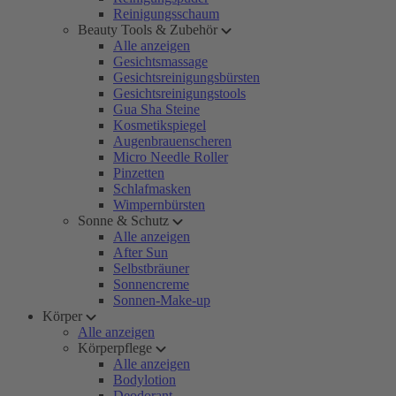
Reinigungsschaum
Beauty Tools & Zubehör
Alle anzeigen
Gesichtsmassage
Gesichtsreinigungsbürsten
Gesichtsreinigungstools
Gua Sha Steine
Kosmetikspiegel
Augenbrauenscheren
Micro Needle Roller
Pinzetten
Schlafmasken
Wimpernbürsten
Sonne & Schutz
Alle anzeigen
After Sun
Selbstbräuner
Sonnencreme
Sonnen-Make-up
Körper
Alle anzeigen
Körperpflege
Alle anzeigen
Bodylotion
Deodorant