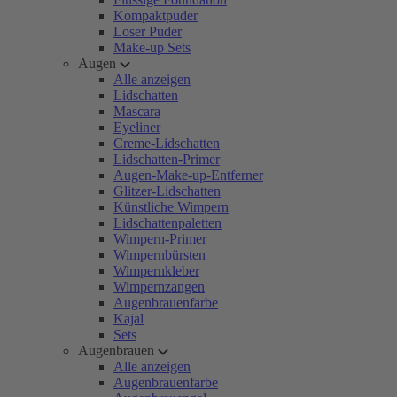
Kompaktpuder
Loser Puder
Make-up Sets
Augen
Alle anzeigen
Lidschatten
Mascara
Eyeliner
Creme-Lidschatten
Lidschatten-Primer
Augen-Make-up-Entferner
Glitzer-Lidschatten
Künstliche Wimpern
Lidschattenpaletten
Wimpern-Primer
Wimpernbürsten
Wimpernkleber
Wimpernzangen
Augenbrauenfarbe
Kajal
Sets
Augenbrauen
Alle anzeigen
Augenbrauenfarbe