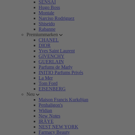
SENSAI
Hugo Boss
Montale
Narciso Rodriguez
Shiseido
Rabanne
Premiummarken
CHANEL
DIOR
Yves Saint Laurent
GIVENCHY
GUERLAIN
Parfums de Marly
INITIO Parfums Privés
La Mer
Tom Ford
EISENBERG
Neu
Maison Francis Kurkdjian
Penhaligon's
Widian
New Notes
IRÄYE
NEST NEW YORK
Farmacy Beauty