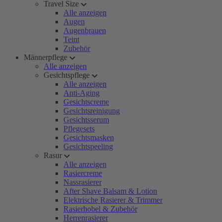
Travel Size
Alle anzeigen
Augen
Augenbrauen
Teint
Zubehör
Männerpflege
Alle anzeigen
Gesichtspflege
Alle anzeigen
Anti-Aging
Gesichtscreme
Gesichtsreinigung
Gesichtsserum
Pflegesets
Gesichtsmasken
Gesichtspeeling
Rasur
Alle anzeigen
Rasiercreme
Nassrasierer
After Shave Balsam & Lotion
Elektrische Rasierer & Trimmer
Rasierhobel & Zubehör
Herrenrasierer