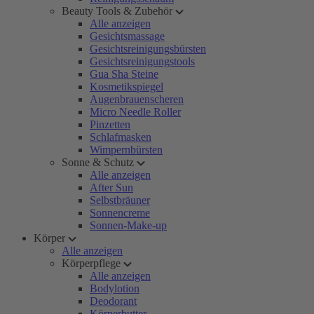
Beauty Tools & Zubehör
Alle anzeigen
Gesichtsmassage
Gesichtsreinigungsbürsten
Gesichtsreinigungstools
Gua Sha Steine
Kosmetikspiegel
Augenbrauenscheren
Micro Needle Roller
Pinzetten
Schlafmasken
Wimpernbürsten
Sonne & Schutz
Alle anzeigen
After Sun
Selbstbräuner
Sonnencreme
Sonnen-Make-up
Körper
Alle anzeigen
Körperpflege
Alle anzeigen
Bodylotion
Deodorant
Körperbutter