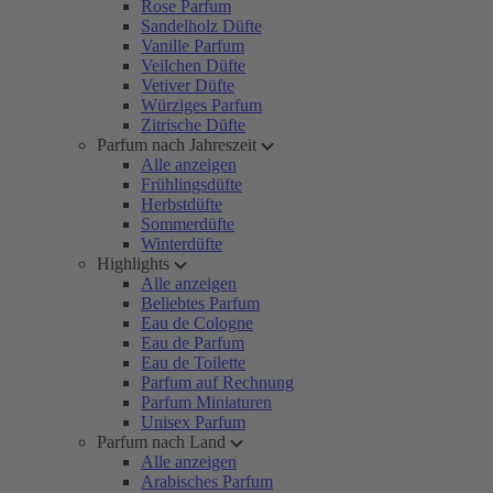
Rose Parfum
Sandelholz Düfte
Vanille Parfum
Veilchen Düfte
Vetiver Düfte
Würziges Parfum
Zitrische Düfte
Parfum nach Jahreszeit
Alle anzeigen
Frühlingsdüfte
Herbstdüfte
Sommerdüfte
Winterdüfte
Highlights
Alle anzeigen
Beliebtes Parfum
Eau de Cologne
Eau de Parfum
Eau de Toilette
Parfum auf Rechnung
Parfum Miniaturen
Unisex Parfum
Parfum nach Land
Alle anzeigen
Arabisches Parfum