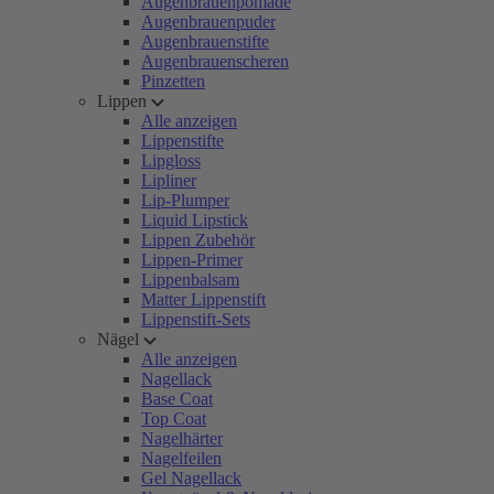
Augenbrauenpomade
Augenbrauenpuder
Augenbrauenstifte
Augenbrauenscheren
Pinzetten
Lippen
Alle anzeigen
Lippenstifte
Lipgloss
Lipliner
Lip-Plumper
Liquid Lipstick
Lippen Zubehör
Lippen-Primer
Lippenbalsam
Matter Lippenstift
Lippenstift-Sets
Nägel
Alle anzeigen
Nagellack
Base Coat
Top Coat
Nagelhärter
Nagelfeilen
Gel Nagellack