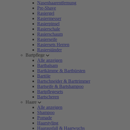
Nasenhaarentfernung
Pre-Shave
Rasiergel
Rasiermesser
Rasierpinsel
Rasierschale
Rasierschaum
Rasierseife
Rasiersets Herren
Rasierständer
Bartpflege
Alle anzeigen
Bartbalsam
Bartkämme & Bartbürsten
Bartöle
Bartschneider & Barttrimmer
Bartseife & Bartshampoo
Bartpflegesets
Bartscheren
Haare
Alle anzeigen
Shampoo
Pomade
Haarstyling
Haarausfall & Haarwuchs