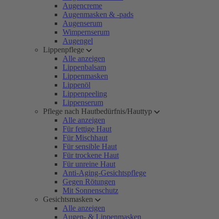
Augencreme
Augenmasken & -pads
Augenserum
Wimpernserum
Augengel
Lippenpflege
Alle anzeigen
Lippenbalsam
Lippenmasken
Lippenöl
Lippenpeeling
Lippenserum
Pflege nach Hautbedürfnis/Hauttyp
Alle anzeigen
Für fettige Haut
Für Mischhaut
Für sensible Haut
Für trockene Haut
Für unreine Haut
Anti-Aging-Gesichtspflege
Gegen Rötungen
Mit Sonnenschutz
Gesichtsmasken
Alle anzeigen
Augen- & Lippenmasken