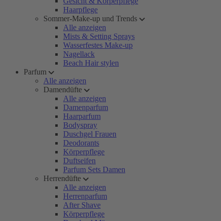
Gesicht & Körperpflege
Haarpflege
Sommer-Make-up und Trends
Alle anzeigen
Mists & Setting Sprays
Wasserfestes Make-up
Nagellack
Beach Hair stylen
Parfum
Alle anzeigen
Damendüfte
Alle anzeigen
Damenparfum
Haarparfum
Bodyspray
Duschgel Frauen
Deodorants
Körperpflege
Duftseifen
Parfum Sets Damen
Herrendüfte
Alle anzeigen
Herrenparfum
After Shave
Körperpflege