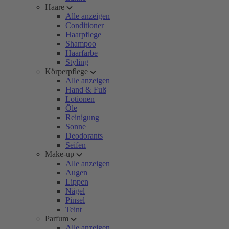
Haare
Alle anzeigen
Conditioner
Haarpflege
Shampoo
Haarfarbe
Styling
Körperpflege
Alle anzeigen
Hand & Fuß
Lotionen
Öle
Reinigung
Sonne
Deodorants
Seifen
Make-up
Alle anzeigen
Augen
Lippen
Nägel
Pinsel
Teint
Parfum
Alle anzeigen