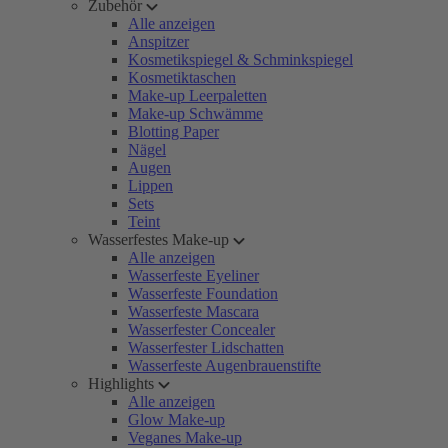
Zubehör
Alle anzeigen
Anspitzer
Kosmetikspiegel & Schminkspiegel
Kosmetiktaschen
Make-up Leerpaletten
Make-up Schwämme
Blotting Paper
Nägel
Augen
Lippen
Sets
Teint
Wasserfestes Make-up
Alle anzeigen
Wasserfeste Eyeliner
Wasserfeste Foundation
Wasserfeste Mascara
Wasserfester Concealer
Wasserfester Lidschatten
Wasserfeste Augenbrauenstifte
Highlights
Alle anzeigen
Glow Make-up
Veganes Make-up