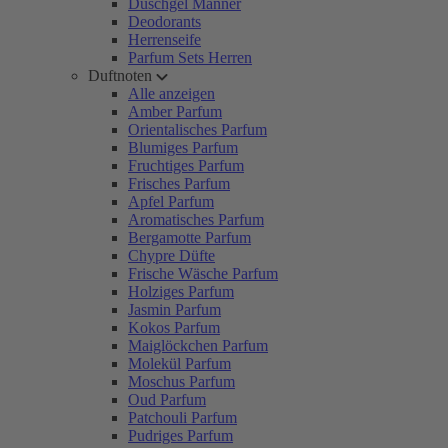
Duschgel Männer
Deodorants
Herrenseife
Parfum Sets Herren
Duftnoten
Alle anzeigen
Amber Parfum
Orientalisches Parfum
Blumiges Parfum
Fruchtiges Parfum
Frisches Parfum
Apfel Parfum
Aromatisches Parfum
Bergamotte Parfum
Chypre Düfte
Frische Wäsche Parfum
Holziges Parfum
Jasmin Parfum
Kokos Parfum
Maiglöckchen Parfum
Molekül Parfum
Moschus Parfum
Oud Parfum
Patchouli Parfum
Pudriges Parfum