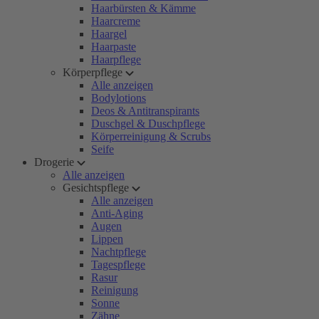
Haarbürsten & Kämme
Haarcreme
Haargel
Haarpaste
Haarpflege
Körperpflege
Alle anzeigen
Bodylotions
Deos & Antitranspirants
Duschgel & Duschpflege
Körperreinigung & Scrubs
Seife
Drogerie
Alle anzeigen
Gesichtspflege
Alle anzeigen
Anti-Aging
Augen
Lippen
Nachtpflege
Tagespflege
Rasur
Reinigung
Sonne
Zähne