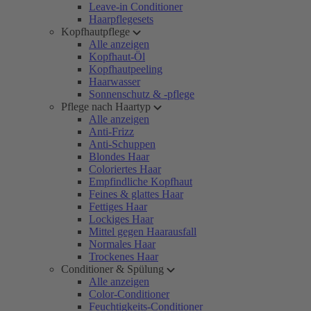
Leave-in Conditioner
Haarpflegesets
Kopfhautpflege
Alle anzeigen
Kopfhaut-Öl
Kopfhautpeeling
Haarwasser
Sonnenschutz & -pflege
Pflege nach Haartyp
Alle anzeigen
Anti-Frizz
Anti-Schuppen
Blondes Haar
Coloriertes Haar
Empfindliche Kopfhaut
Feines & glattes Haar
Fettiges Haar
Lockiges Haar
Mittel gegen Haarausfall
Normales Haar
Trockenes Haar
Conditioner & Spülung
Alle anzeigen
Color-Conditioner
Feuchtigkeits-Conditioner