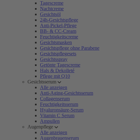
Tagescreme
Nachtcreme
Gesichtsöl
24h-Gesichtspflege
Anti-Pickel-Pflege
BB- & CC-Cream
Feuchtigkeitscreme
Gesichtsmasken
Gesichtspflege ohne Parabene
Gesichtspflegesets
Gesichtsspray
Getönte Tagescreme
Hals & Dekolleté
Pflege mit Q10
Gesichtsserum
Alle anzeigen
Anti-Aging-Gesichtsserum
Collagenserum
Feuchtigkeitsserum
Hyaluronsäure-Serum
Vitamin C Serum
Ampullen
Augenpflege
Alle anzeigen
Augenbrauenserum