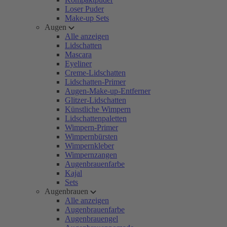
Loser Puder
Make-up Sets
Augen
Alle anzeigen
Lidschatten
Mascara
Eyeliner
Creme-Lidschatten
Lidschatten-Primer
Augen-Make-up-Entferner
Glitzer-Lidschatten
Künstliche Wimpern
Lidschattenpaletten
Wimpern-Primer
Wimpernbürsten
Wimpernkleber
Wimpernzangen
Augenbrauenfarbe
Kajal
Sets
Augenbrauen
Alle anzeigen
Augenbrauenfarbe
Augenbrauengel