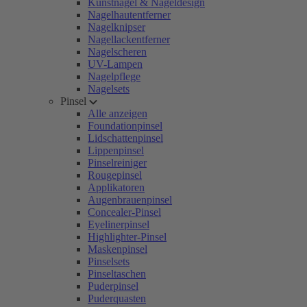
Kunstnägel & Nageldesign
Nagelhautentferner
Nagelknipser
Nagellackentferner
Nagelscheren
UV-Lampen
Nagelpflege
Nagelsets
Pinsel
Alle anzeigen
Foundationpinsel
Lidschattenpinsel
Lippenpinsel
Pinselreiniger
Rougepinsel
Applikatoren
Augenbrauenpinsel
Concealer-Pinsel
Eyelinerpinsel
Highlighter-Pinsel
Maskenpinsel
Pinselsets
Pinseltaschen
Puderpinsel
Puderquasten