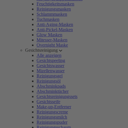
Feuchtigkeitsmasken
Reinigungsmasken
Schlammmasken
Tuchmasken
Anti-Aging-Masken
Anti-Pickel-Masken
Glow Masken
Mitesser-Masken
Overnight Maske
Gesichtsreinigung
Alle anzeigen
Gesichtspeeling
Gesichtswasser
Mizellenwasser
Reinigungsgel
Reinigungsöl
Abschminkpads
Abschminktücher
Gesichtsreinigungssets
Gesichtsseife
Make-up-Entferner
Reinigungscreme
Reinigungsmilch
Reinigungspuder
Reinigungsschaum