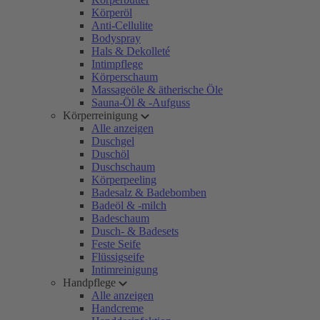
Körperöl
Anti-Cellulite
Bodyspray
Hals & Dekolleté
Intimpflege
Körperschaum
Massageöle & ätherische Öle
Sauna-Öl & -Aufguss
Körperreinigung
Alle anzeigen
Duschgel
Duschöl
Duschschaum
Körperpeeling
Badesalz & Badebomben
Badeöl & -milch
Badeschaum
Dusch- & Badesets
Feste Seife
Flüssigseife
Intimreinigung
Handpflege
Alle anzeigen
Handcreme