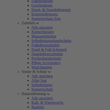
Fußpflegesets
Geschenksets
Hand- & Nagelpflegesets
Körperpflegesets
Sonnenschutz-Sets
Zubehör
Alle anzeigen
Körperbürsten
Massagebürsten
Selbstbräungshandschuhe
Fußpflegezubehör
Hand & Fuß-Schmuck
Nagelpflegezubehör
Peelinghandschuhe
Pflege Accessoires
Waschlappen
Sonne & Schutz
Alle anzeigen
After Sun
Selbstbräuner
Sonnenschutz
Haarentfernung
Alle anzeigen
Kalt- & Warmwachs
Rasierer