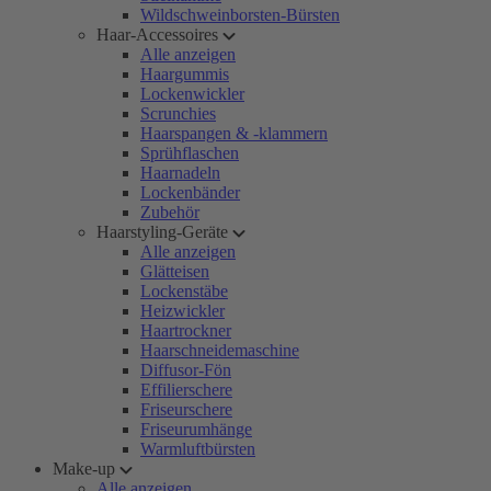
Wildschweinborsten-Bürsten
Haar-Accessoires
Alle anzeigen
Haargummis
Lockenwickler
Scrunchies
Haarspangen & -klammern
Sprühflaschen
Haarnadeln
Lockenbänder
Zubehör
Haarstyling-Geräte
Alle anzeigen
Glätteisen
Lockenstäbe
Heizwickler
Haartrockner
Haarschneidemaschine
Diffusor-Fön
Effilierschere
Friseurschere
Friseurumhänge
Warmluftbürsten
Make-up
Alle anzeigen