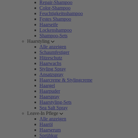
Repair-Shampoo
Color-Shampoo
Feuchtigkeitsshampoo
Festes Shampoo
Haarseife
Lockenshampoo
Shampoo-Sets
Haarstyling
Alle anzeigen
Schaumfestiger
Hitzeschutz
Haarwachs
Styling Spray
Ansatzspray
Haarcreme & Stylingcreme
Haargel
Haarpuder
Haarspray
Haarstyling-Sets
Sea Salt Spray
Leave-In Pflege
Alle anzeigen
Haaröl
Haarserum
Sprühkur