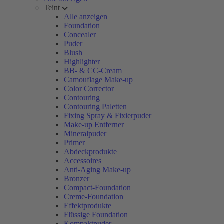
Teint
Alle anzeigen
Foundation
Concealer
Puder
Blush
Highlighter
BB- & CC-Cream
Camouflage Make-up
Color Corrector
Contouring
Contouring Paletten
Fixing Spray & Fixierpuder
Make-up Entferner
Mineralpuder
Primer
Abdeckprodukte
Accessoires
Anti-Aging Make-up
Bronzer
Compact-Foundation
Creme-Foundation
Effektprodukte
Flüssige Foundation
Kompaktpuder