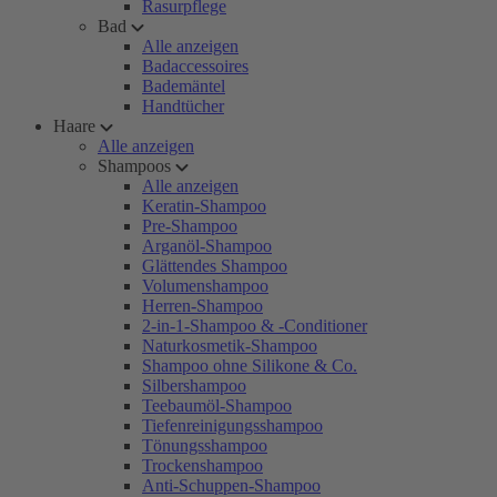
Rasurpflege
Bad
Alle anzeigen
Badaccessoires
Bademäntel
Handtücher
Haare
Alle anzeigen
Shampoos
Alle anzeigen
Keratin-Shampoo
Pre-Shampoo
Arganöl-Shampoo
Glättendes Shampoo
Volumenshampoo
Herren-Shampoo
2-in-1-Shampoo & -Conditioner
Naturkosmetik-Shampoo
Shampoo ohne Silikone & Co.
Silbershampoo
Teebaumöl-Shampoo
Tiefenreinigungsshampoo
Tönungsshampoo
Trockenshampoo
Anti-Schuppen-Shampoo