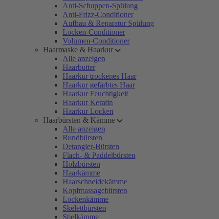
Anti-Schuppen-Spülung
Anti-Frizz-Conditioner
Aufbau & Reparatur Spülung
Locken-Conditioner
Volumen-Conditioner
Haarmaske & Haarkur
Alle anzeigen
Haarbutter
Haarkur trockenes Haar
Haarkur gefärbtes Haar
Haarkur Feuchtigkeit
Haarkur Keratin
Haarkur Locken
Haarbürsten & Kämme
Alle anzeigen
Rundbürsten
Detangler-Bürsten
Flach- & Paddelbürsten
Holzbürsten
Haarkämme
Haarschneidekämme
Kopfmassagebürsten
Lockenkämme
Skelettbürsten
Stielkämme