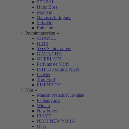
SENSAI
Hugo Boss
Montale
Narciso Rodriguez
Shiseido
Rabanne
Premiummarken
CHANEL
DIOR
Yves Saint Laurent
GIVENCHY
GUERLAIN
Parfums de Marly
INITIO Parfums Privés
La Mer
Tom Ford
EISENBERG
Neu
Maison Francis Kurkdjian
Penhaligon's
Widian
New Notes
IRÄYE
NEST NEW YORK
Ouai