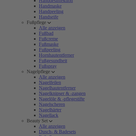
Handdesinfektion
Handmaske
Handpeeling
Handseife
Fußpflege
Alle anzeigen
Fußbad
Fußcreme
Fußmaske
Fußpeeling
Hornhautentferner
Fußgesundheit
Fußspray
Nagelpflege
Alle anzeigen
Nagelfeilen
Nagelhautentferner
Nagelknipser & -zangen
Nagelöle & -pflegestifte
Nagelscheren
Nagelhärter
Nagellack
Beauty Set
Alle anzeigen
Dusch- & Badesets