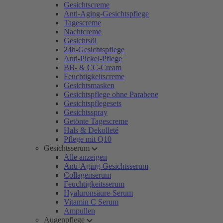
Gesichtscreme
Anti-Aging-Gesichtspflege
Tagescreme
Nachtcreme
Gesichtsöl
24h-Gesichtspflege
Anti-Pickel-Pflege
BB- & CC-Cream
Feuchtigkeitscreme
Gesichtsmasken
Gesichtspflege ohne Parabene
Gesichtspflegesets
Gesichtsspray
Getönte Tagescreme
Hals & Dekolleté
Pflege mit Q10
Gesichtsserum
Alle anzeigen
Anti-Aging-Gesichtsserum
Collagenserum
Feuchtigkeitsserum
Hyaluronsäure-Serum
Vitamin C Serum
Ampullen
Augenpflege