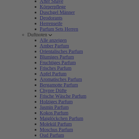
After Shave
Körperpflege
Duschgel Männer
Deodorants
Herrenseife
Parfum Sets Herren
Duftnoten
Alle anzeigen
Amber Parfum
Orientalisches Parfum
Blumiges Parfum
Fruchtiges Parfum
Frisches Parfum
Apfel Parfum
Aromatisches Parfum
Bergamotte Parfum
Chypre Düfte
Frische Wäsche Parfum
Holziges Parfum
Jasmin Parfum
Kokos Parfum
Maiglöckchen Parfum
Molekül Parfum
Moschus Parfum
Oud Parfum