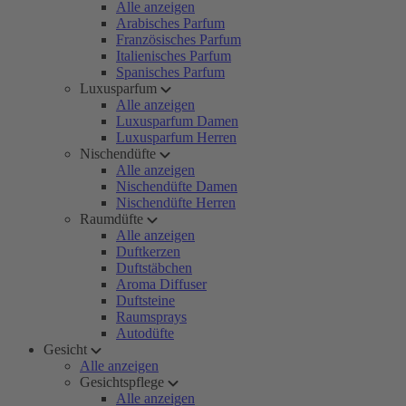
Alle anzeigen
Arabisches Parfum
Französisches Parfum
Italienisches Parfum
Spanisches Parfum
Luxusparfum
Alle anzeigen
Luxusparfum Damen
Luxusparfum Herren
Nischendüfte
Alle anzeigen
Nischendüfte Damen
Nischendüfte Herren
Raumdüfte
Alle anzeigen
Duftkerzen
Duftstäbchen
Aroma Diffuser
Duftsteine
Raumsprays
Autodüfte
Gesicht
Alle anzeigen
Gesichtspflege
Alle anzeigen