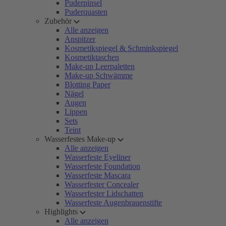
Puderpinsel
Puderquasten
Zubehör
Alle anzeigen
Anspitzer
Kosmetikspiegel & Schminkspiegel
Kosmetiktaschen
Make-up Leerpaletten
Make-up Schwämme
Blotting Paper
Nägel
Augen
Lippen
Sets
Teint
Wasserfestes Make-up
Alle anzeigen
Wasserfeste Eyeliner
Wasserfeste Foundation
Wasserfeste Mascara
Wasserfester Concealer
Wasserfester Lidschatten
Wasserfeste Augenbrauenstifte
Highlights
Alle anzeigen