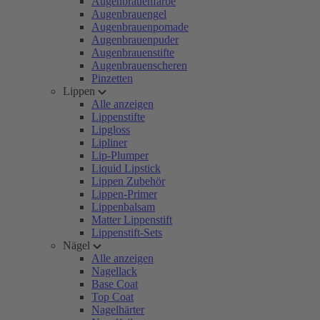
Augenbrauenfarbe
Augenbrauengel
Augenbrauenpomade
Augenbrauenpuder
Augenbrauenstifte
Augenbrauenscheren
Pinzetten
Lippen
Alle anzeigen
Lippenstifte
Lipgloss
Lipliner
Lip-Plumper
Liquid Lipstick
Lippen Zubehör
Lippen-Primer
Lippenbalsam
Matter Lippenstift
Lippenstift-Sets
Nägel
Alle anzeigen
Nagellack
Base Coat
Top Coat
Nagelhärter