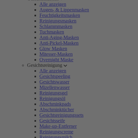
Alle anzeigen
Augen- & Lippenmasken
Feuchtigkeitsmasken
Reinigungsmasken
Schlammmasken
Tuchmasken
Anti-Aging-Masken
Anti-Pickel-Masken
Glow Masken
Mitesser-Masken
Overnight Maske
Gesichtsreinigung
Alle anzeigen
Gesichtspeeling
Gesichtswasser
Mizellenwasser
Reinigungsgel
Reinigungsöl
Abschminkpads
Abschminktücher
Gesichtsreinigungssets
Gesichtsseife
Make-up-Entferner
Reinigungscreme
Reinigungsmilch