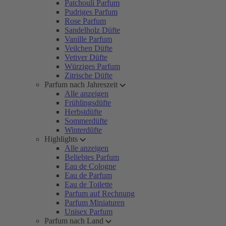
Patchouli Parfum
Pudriges Parfum
Rose Parfum
Sandelholz Düfte
Vanille Parfum
Veilchen Düfte
Vetiver Düfte
Würziges Parfum
Zitrische Düfte
Parfum nach Jahreszeit
Alle anzeigen
Frühlingsdüfte
Herbstdüfte
Sommerdüfte
Winterdüfte
Highlights
Alle anzeigen
Beliebtes Parfum
Eau de Cologne
Eau de Parfum
Eau de Toilette
Parfum auf Rechnung
Parfum Miniaturen
Unisex Parfum
Parfum nach Land