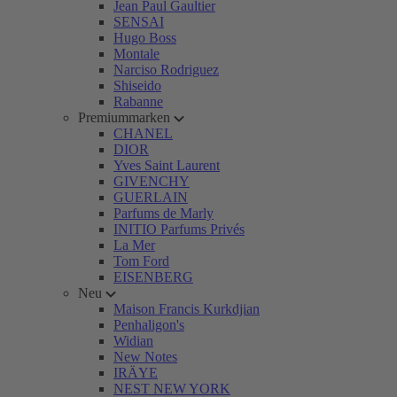
Jean Paul Gaultier
SENSAI
Hugo Boss
Montale
Narciso Rodriguez
Shiseido
Rabanne
Premiummarken
CHANEL
DIOR
Yves Saint Laurent
GIVENCHY
GUERLAIN
Parfums de Marly
INITIO Parfums Privés
La Mer
Tom Ford
EISENBERG
Neu
Maison Francis Kurkdjian
Penhaligon's
Widian
New Notes
IRÄYE
NEST NEW YORK