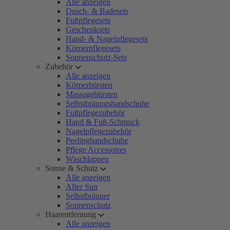
Alle anzeigen
Dusch- & Badesets
Fußpflegesets
Geschenksets
Hand- & Nagelpflegesets
Körperpflegesets
Sonnenschutz-Sets
Zubehör
Alle anzeigen
Körperbürsten
Massagebürsten
Selbstbräungshandschuhe
Fußpflegezubehör
Hand & Fuß-Schmuck
Nagelpflegezubehör
Peelinghandschuhe
Pflege Accessoires
Waschlappen
Sonne & Schutz
Alle anzeigen
After Sun
Selbstbräuner
Sonnenschutz
Haarentfernung
Alle anzeigen