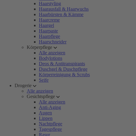
Haarstyling
Haarausfall & Haarwuchs
Haarbürsten & Kämme
Haarcreme
Haargel
Haarpaste
Haarpflege
Haarschneider
Körperpflege
Alle anzeigen
Bodylotions
Deos & Antitranspirants
Duschgel & Duschpflege
Körperreinigung & Scrubs
Seife
Drogerie
Alle anzeigen
Gesichtspflege
Alle anzeigen
Anti-Aging
Augen
Lippen
Nachtpflege
Tagespflege
Rasur