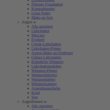
Flüssige Foundation
Kompaktpuder
Loser Puder
Make-up Sets
Augen
Alle anzeigen
Lidschatten
Mascara
Eyeliner
Creme-Lidschatten
Lidschatten-Primer
Augen-Make-up-Entferner
Glitzer-Lidschatten
Künstliche Wimpern
Lidschattenpaletten
Wimpern-Primer
Wimpernbürsten
Wimpernkleber
Wimpernzangen
Augenbrauenfarbe
Kajal
Sets
Augenbrauen
Alle anzeigen