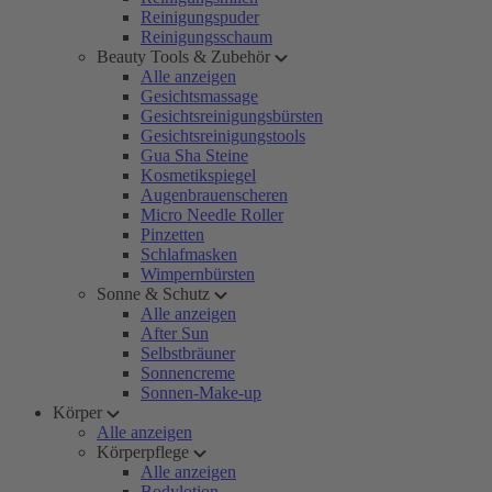
Reinigungspuder
Reinigungsschaum
Beauty Tools & Zubehör
Alle anzeigen
Gesichtsmassage
Gesichtsreinigungsbürsten
Gesichtsreinigungstools
Gua Sha Steine
Kosmetikspiegel
Augenbrauenscheren
Micro Needle Roller
Pinzetten
Schlafmasken
Wimpernbürsten
Sonne & Schutz
Alle anzeigen
After Sun
Selbstbräuner
Sonnencreme
Sonnen-Make-up
Körper
Alle anzeigen
Körperpflege
Alle anzeigen
Bodylotion