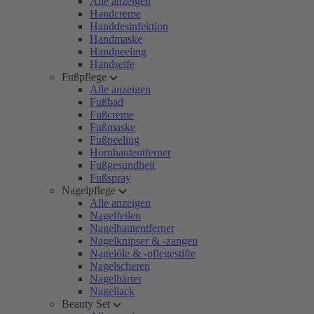
Alle anzeigen
Handcreme
Handdesinfektion
Handmaske
Handpeeling
Handseife
Fußpflege
Alle anzeigen
Fußbad
Fußcreme
Fußmaske
Fußpeeling
Hornhautentferner
Fußgesundheit
Fußspray
Nagelpflege
Alle anzeigen
Nagelfeilen
Nagelhautentferner
Nagelknipser & -zangen
Nagelöle & -pflegestifte
Nagelscheren
Nagelhärter
Nagellack
Beauty Set