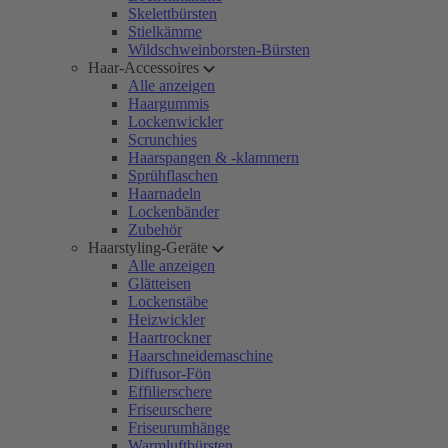
Skelettbürsten
Stielkämme
Wildschweinborsten-Bürsten
Haar-Accessoires
Alle anzeigen
Haargummis
Lockenwickler
Scrunchies
Haarspangen & -klammern
Sprühflaschen
Haarnadeln
Lockenbänder
Zubehör
Haarstyling-Geräte
Alle anzeigen
Glätteisen
Lockenstäbe
Heizwickler
Haartrockner
Haarschneidemaschine
Diffusor-Fön
Effilierschere
Friseurschere
Friseurumhänge
Warmluftbürsten