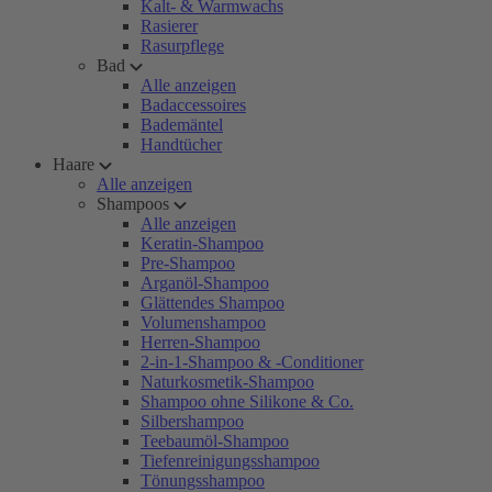
Kalt- & Warmwachs
Rasierer
Rasurpflege
Bad
Alle anzeigen
Badaccessoires
Bademäntel
Handtücher
Haare
Alle anzeigen
Shampoos
Alle anzeigen
Keratin-Shampoo
Pre-Shampoo
Arganöl-Shampoo
Glättendes Shampoo
Volumenshampoo
Herren-Shampoo
2-in-1-Shampoo & -Conditioner
Naturkosmetik-Shampoo
Shampoo ohne Silikone & Co.
Silbershampoo
Teebaumöl-Shampoo
Tiefenreinigungsshampoo
Tönungsshampoo