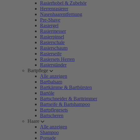
Rasierhobel & Zubehör
Herrenrasierer
Nasenhaarentfernung
Pre-Shave
Rasiergel
Rasiermesser
Rasierpinsel
Rasierschale
Rasierschaum
Rasierseife
Rasiersets Herren
Rasierständer
Bartpflege
Alle anzeigen
Bartbalsam
Bartkämme & Bartbürsten
Bartöle
Bartschneider & Barttrimmer
Bartseife & Bartshampoo
Bartpflegesets
Bartscheren
Haare
Alle anzeigen
Shampoo
Pomade