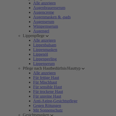
Alle anzeigen
Augenbrauenserum
Augencreme
Augenmasken & -pads
Augenserum
Wimpernserum
Augengel
Lippenpflege
Alle anzeigen
Lippenbalsam
Lippenmasken
Lippenöl
Lippenpeeling
Lippenserum
Pflege nach Hautbedürfnis/Hauttyp
Alle anzeigen
Für fettige Haut
Für Mischhaut
Für sensible Haut
Für trockene Haut
Für unreine Haut
Anti-Aging-Gesichtspflege
Gegen Rötungen
Mit Sonnenschutz
Gesichtsmasken