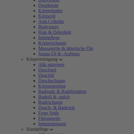
Deodorant
Körperbutter
Körperöl
Anti-Cellulite
Bodyspray
Hals & Dekolleté
Intimpflege
Körperschaum
Massageöle & ätherische Öle
Sauna-Öl & -Aufguss
Körperreinigung
Alle anzeigen
Duschgel
Duschöl
Duschschaum
Körperpeeling
Badesalz & Badebomben
Badeöl & -milch
Badeschaum
Dusch- & Badesets
Feste Seife
Flüssigseife
Intimreinigung
Handpflege