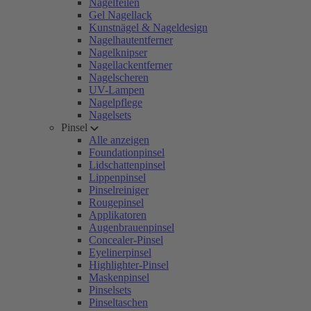
Nagelfeilen
Gel Nagellack
Kunstnägel & Nageldesign
Nagelhautentferner
Nagelknipser
Nagellackentferner
Nagelscheren
UV-Lampen
Nagelpflege
Nagelsets
Pinsel
Alle anzeigen
Foundationpinsel
Lidschattenpinsel
Lippenpinsel
Pinselreiniger
Rougepinsel
Applikatoren
Augenbrauenpinsel
Concealer-Pinsel
Eyelinerpinsel
Highlighter-Pinsel
Maskenpinsel
Pinselsets
Pinseltaschen