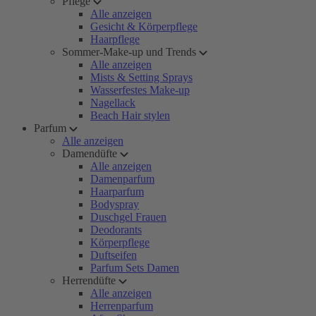
Pflege
Alle anzeigen
Gesicht & Körperpflege
Haarpflege
Sommer-Make-up und Trends
Alle anzeigen
Mists & Setting Sprays
Wasserfestes Make-up
Nagellack
Beach Hair stylen
Parfum
Alle anzeigen
Damendüfte
Alle anzeigen
Damenparfum
Haarparfum
Bodyspray
Duschgel Frauen
Deodorants
Körperpflege
Duftseifen
Parfum Sets Damen
Herrendüfte
Alle anzeigen
Herrenparfum