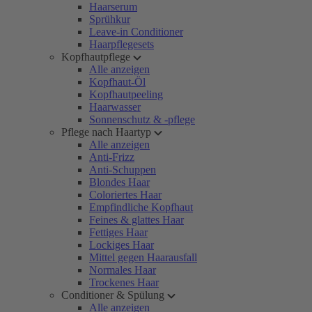
Haarserum
Sprühkur
Leave-in Conditioner
Haarpflegesets
Kopfhautpflege
Alle anzeigen
Kopfhaut-Öl
Kopfhautpeeling
Haarwasser
Sonnenschutz & -pflege
Pflege nach Haartyp
Alle anzeigen
Anti-Frizz
Anti-Schuppen
Blondes Haar
Coloriertes Haar
Empfindliche Kopfhaut
Feines & glattes Haar
Fettiges Haar
Lockiges Haar
Mittel gegen Haarausfall
Normales Haar
Trockenes Haar
Conditioner & Spülung
Alle anzeigen