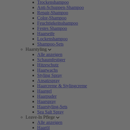
Trockenshampoo
Anti-Schuppen-Shampoo
Repair-Shampoo
Color-Shampoo
Feuchtigkeitsshampoo
Festes Shampoo
Haarseife
Lockenshampoo
Shampoo-Sets
Haarstyling
Alle anzeigen
Schaumfestiger
Hitzeschutz
Haarwachs
Styling Spray
Ansatzspray
Haarcreme & Stylingcreme
Haargel
Haarpuder
Haarspray
Haarstyling-Sets
Sea Salt Spray
Leave-In Pflege
Alle anzeigen
Haaröl