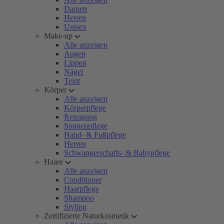
Damen
Herren
Unisex
Make-up
Alle anzeigen
Augen
Lippen
Nägel
Teint
Körper
Alle anzeigen
Körperpflege
Reinigung
Sonnenpflege
Hand- & Fußpflege
Herren
Schwangerschafts- & Babypflege
Haare
Alle anzeigen
Conditioner
Haarpflege
Shampoo
Styling
Zertifizierte Naturkosmetik