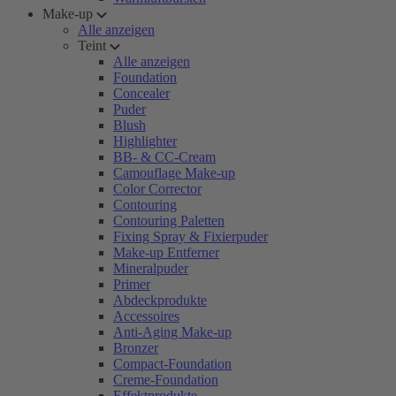
Make-up
Alle anzeigen
Teint
Alle anzeigen
Foundation
Concealer
Puder
Blush
Highlighter
BB- & CC-Cream
Camouflage Make-up
Color Corrector
Contouring
Contouring Paletten
Fixing Spray & Fixierpuder
Make-up Entferner
Mineralpuder
Primer
Abdeckprodukte
Accessoires
Anti-Aging Make-up
Bronzer
Compact-Foundation
Creme-Foundation
Effektprodukte