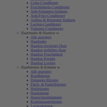
Color-Conditioner
Feuchtigkeits-Conditioner
Anti-Schuppen-Spülung
Anti-Frizz-Conditioner
Aufbau & Reparatur Spülung
Locken-Conditioner
Volumen-Conditioner
Haarmaske & Haarkur
Alle anzeigen
Haarbutter
Haarkur trockenes Haar
Haarkur gefärbtes Haar
Haarkur Feuchtigkeit
Haarkur Keratin
Haarkur Locken
Haarbürsten & Kämme
Alle anzeigen
Rundbürsten
Detangler-Bürsten
Flach- & Paddelbürsten
Holzbürsten
Haarkämme
Haarschneidekämme
Kopfmassagebürsten
Lockenkämme