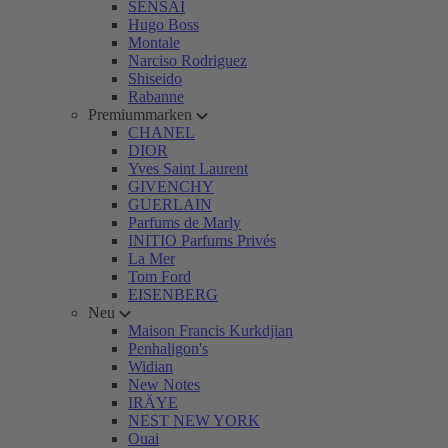
SENSAI
Hugo Boss
Montale
Narciso Rodriguez
Shiseido
Rabanne
Premiummarken
CHANEL
DIOR
Yves Saint Laurent
GIVENCHY
GUERLAIN
Parfums de Marly
INITIO Parfums Privés
La Mer
Tom Ford
EISENBERG
Neu
Maison Francis Kurkdjian
Penhaligon's
Widian
New Notes
IRÄYE
NEST NEW YORK
Ouai