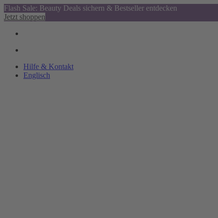
Flash Sale: Beauty Deals sichern & Bestseller entdecken
Jetzt shoppen
Hilfe & Kontakt
Englisch