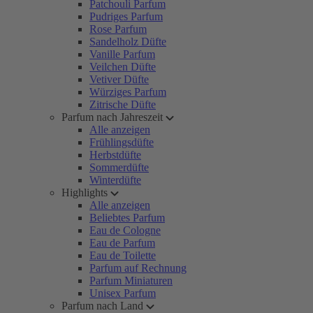
Patchouli Parfum
Pudriges Parfum
Rose Parfum
Sandelholz Düfte
Vanille Parfum
Veilchen Düfte
Vetiver Düfte
Würziges Parfum
Zitrische Düfte
Parfum nach Jahreszeit
Alle anzeigen
Frühlingsdüfte
Herbstdüfte
Sommerdüfte
Winterdüfte
Highlights
Alle anzeigen
Beliebtes Parfum
Eau de Cologne
Eau de Parfum
Eau de Toilette
Parfum auf Rechnung
Parfum Miniaturen
Unisex Parfum
Parfum nach Land