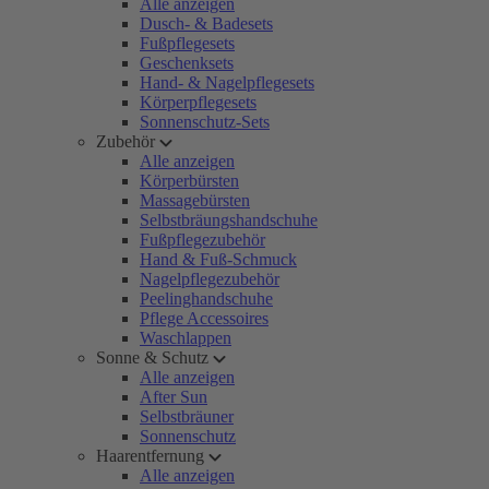
Alle anzeigen
Dusch- & Badesets
Fußpflegesets
Geschenksets
Hand- & Nagelpflegesets
Körperpflegesets
Sonnenschutz-Sets
Zubehör
Alle anzeigen
Körperbürsten
Massagebürsten
Selbstbräungshandschuhe
Fußpflegezubehör
Hand & Fuß-Schmuck
Nagelpflegezubehör
Peelinghandschuhe
Pflege Accessoires
Waschlappen
Sonne & Schutz
Alle anzeigen
After Sun
Selbstbräuner
Sonnenschutz
Haarentfernung
Alle anzeigen