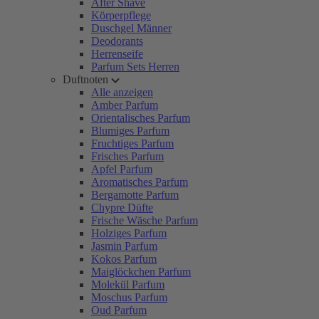
After Shave
Körperpflege
Duschgel Männer
Deodorants
Herrenseife
Parfum Sets Herren
Duftnoten
Alle anzeigen
Amber Parfum
Orientalisches Parfum
Blumiges Parfum
Fruchtiges Parfum
Frisches Parfum
Apfel Parfum
Aromatisches Parfum
Bergamotte Parfum
Chypre Düfte
Frische Wäsche Parfum
Holziges Parfum
Jasmin Parfum
Kokos Parfum
Maiglöckchen Parfum
Molekül Parfum
Moschus Parfum
Oud Parfum