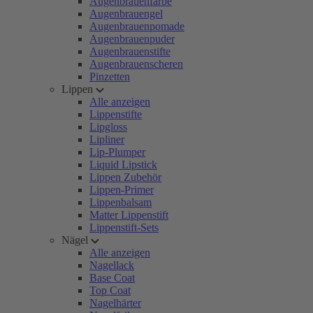
Augenbrauenfarbe
Augenbrauengel
Augenbrauenpomade
Augenbrauenpuder
Augenbrauenstifte
Augenbrauenscheren
Pinzetten
Lippen
Alle anzeigen
Lippenstifte
Lipgloss
Lipliner
Lip-Plumper
Liquid Lipstick
Lippen Zubehör
Lippen-Primer
Lippenbalsam
Matter Lippenstift
Lippenstift-Sets
Nägel
Alle anzeigen
Nagellack
Base Coat
Top Coat
Nagelhärter