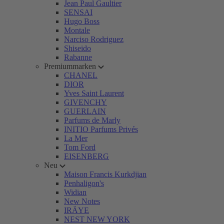
Jean Paul Gaultier
SENSAI
Hugo Boss
Montale
Narciso Rodriguez
Shiseido
Rabanne
Premiummarken
CHANEL
DIOR
Yves Saint Laurent
GIVENCHY
GUERLAIN
Parfums de Marly
INITIO Parfums Privés
La Mer
Tom Ford
EISENBERG
Neu
Maison Francis Kurkdjian
Penhaligon's
Widian
New Notes
IRÄYE
NEST NEW YORK