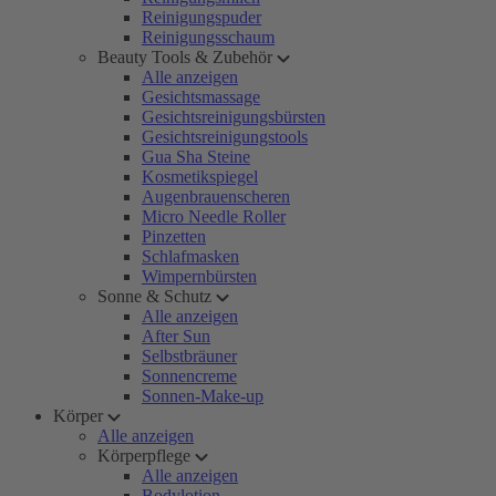
Reinigungspuder
Reinigungsschaum
Beauty Tools & Zubehör
Alle anzeigen
Gesichtsmassage
Gesichtsreinigungsbürsten
Gesichtsreinigungstools
Gua Sha Steine
Kosmetikspiegel
Augenbrauenscheren
Micro Needle Roller
Pinzetten
Schlafmasken
Wimpernbürsten
Sonne & Schutz
Alle anzeigen
After Sun
Selbstbräuner
Sonnencreme
Sonnen-Make-up
Körper
Alle anzeigen
Körperpflege
Alle anzeigen
Bodylotion