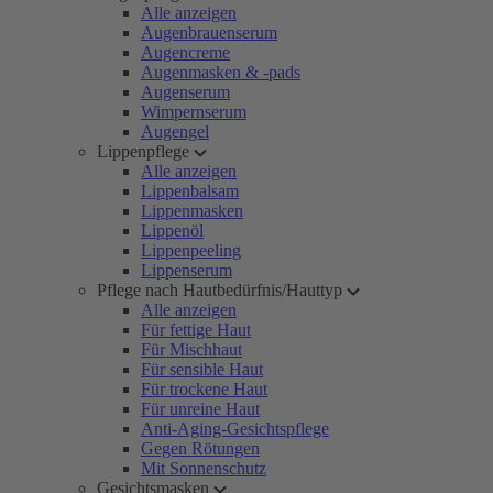
Alle anzeigen
Augenbrauenserum
Augencreme
Augenmasken & -pads
Augenserum
Wimpernserum
Augengel
Lippenpflege
Alle anzeigen
Lippenbalsam
Lippenmasken
Lippenöl
Lippenpeeling
Lippenserum
Pflege nach Hautbedürfnis/Hauttyp
Alle anzeigen
Für fettige Haut
Für Mischhaut
Für sensible Haut
Für trockene Haut
Für unreine Haut
Anti-Aging-Gesichtspflege
Gegen Rötungen
Mit Sonnenschutz
Gesichtsmasken