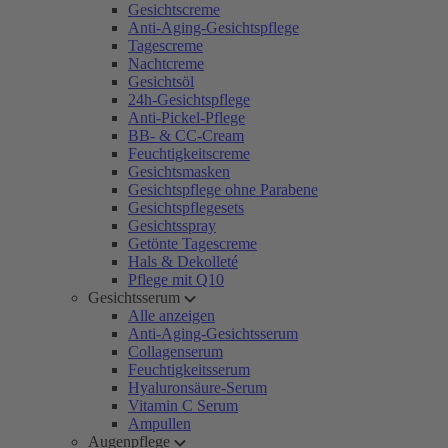
Gesichtscreme
Anti-Aging-Gesichtspflege
Tagescreme
Nachtcreme
Gesichtsöl
24h-Gesichtspflege
Anti-Pickel-Pflege
BB- & CC-Cream
Feuchtigkeitscreme
Gesichtsmasken
Gesichtspflege ohne Parabene
Gesichtspflegesets
Gesichtsspray
Getönte Tagescreme
Hals & Dekolleté
Pflege mit Q10
Gesichtsserum
Alle anzeigen
Anti-Aging-Gesichtsserum
Collagenserum
Feuchtigkeitsserum
Hyaluronsäure-Serum
Vitamin C Serum
Ampullen
Augenpflege