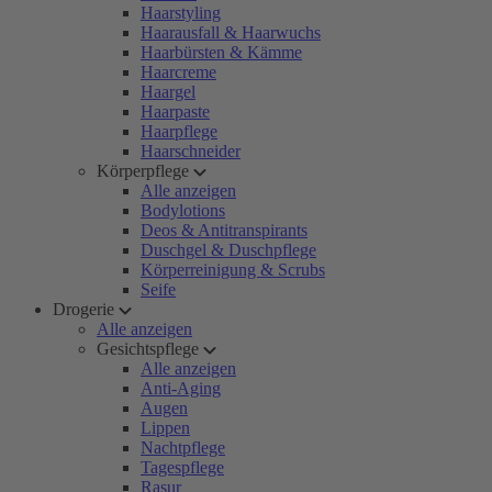
Haarstyling
Haarausfall & Haarwuchs
Haarbürsten & Kämme
Haarcreme
Haargel
Haarpaste
Haarpflege
Haarschneider
Körperpflege
Alle anzeigen
Bodylotions
Deos & Antitranspirants
Duschgel & Duschpflege
Körperreinigung & Scrubs
Seife
Drogerie
Alle anzeigen
Gesichtspflege
Alle anzeigen
Anti-Aging
Augen
Lippen
Nachtpflege
Tagespflege
Rasur