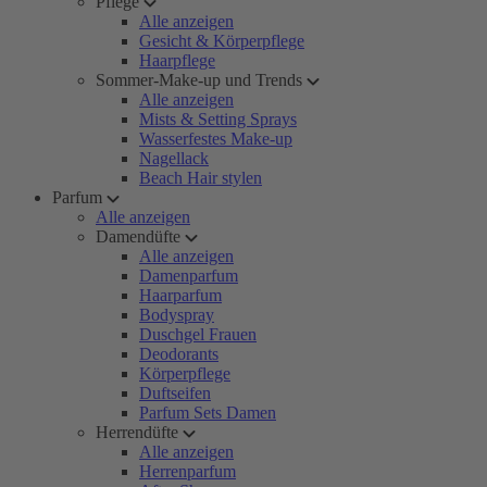
Pflege
Alle anzeigen
Gesicht & Körperpflege
Haarpflege
Sommer-Make-up und Trends
Alle anzeigen
Mists & Setting Sprays
Wasserfestes Make-up
Nagellack
Beach Hair stylen
Parfum
Alle anzeigen
Damendüfte
Alle anzeigen
Damenparfum
Haarparfum
Bodyspray
Duschgel Frauen
Deodorants
Körperpflege
Duftseifen
Parfum Sets Damen
Herrendüfte
Alle anzeigen
Herrenparfum