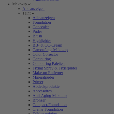
Make-up
Alle anzeigen
Teint
Alle anzeigen
Foundation
Concealer
Puder
Blush
Highlighter
BB- & CC-Cream
Camouflage Make-up
Color Corrector
Contouring
Contouring Paletten
Fixing Spray & Fixierpuder
Make-up Entferner
Mineralpuder
Primer
Abdeckprodukte
Accessoires
Anti-Aging Make-up
Bronzer
Compact-Foundation
Creme-Foundation
Effektprodukte