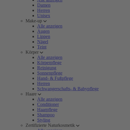
Damen
Herren
Unisex
Make-up
Alle anzeigen
Augen
Lippen
Nägel
Teint
Körper
Alle anzeigen
Körperpflege
Reinigung
Sonnenpflege
Hand- & Fußpflege
Herren
Schwangerschafts- & Babypflege
Haare
Alle anzeigen
Conditioner
Haarpflege
Shampoo
Styling
Zertifizierte Naturkosmetik