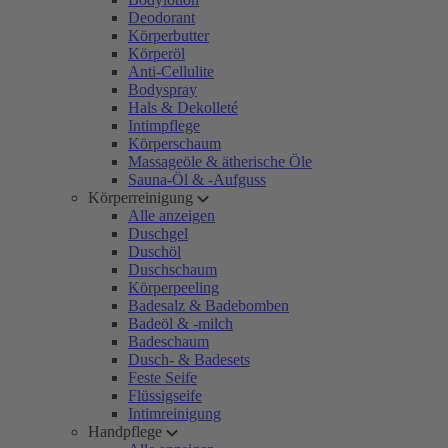
Deodorant
Körperbutter
Körperöl
Anti-Cellulite
Bodyspray
Hals & Dekolleté
Intimpflege
Körperschaum
Massageöle & ätherische Öle
Sauna-Öl & -Aufguss
Körperreinigung
Alle anzeigen
Duschgel
Duschöl
Duschschaum
Körperpeeling
Badesalz & Badebomben
Badeöl & -milch
Badeschaum
Dusch- & Badesets
Feste Seife
Flüssigseife
Intimreinigung
Handpflege