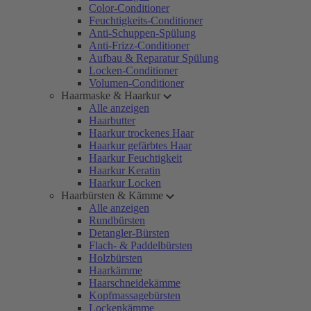
Color-Conditioner
Feuchtigkeits-Conditioner
Anti-Schuppen-Spülung
Anti-Frizz-Conditioner
Aufbau & Reparatur Spülung
Locken-Conditioner
Volumen-Conditioner
Haarmaske & Haarkur
Alle anzeigen
Haarbutter
Haarkur trockenes Haar
Haarkur gefärbtes Haar
Haarkur Feuchtigkeit
Haarkur Keratin
Haarkur Locken
Haarbürsten & Kämme
Alle anzeigen
Rundbürsten
Detangler-Bürsten
Flach- & Paddelbürsten
Holzbürsten
Haarkämme
Haarschneidekämme
Kopfmassagebürsten
Lockenkämme