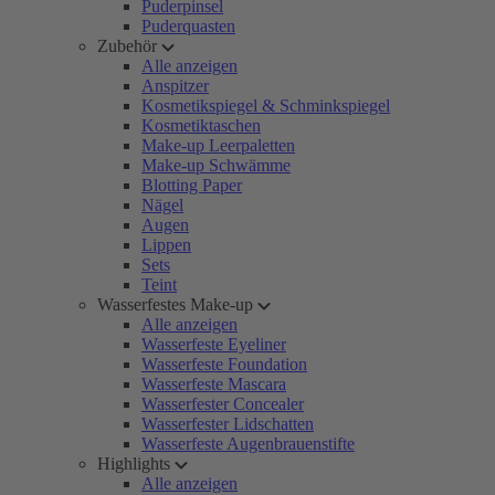
Puderpinsel
Puderquasten
Zubehör
Alle anzeigen
Anspitzer
Kosmetikspiegel & Schminkspiegel
Kosmetiktaschen
Make-up Leerpaletten
Make-up Schwämme
Blotting Paper
Nägel
Augen
Lippen
Sets
Teint
Wasserfestes Make-up
Alle anzeigen
Wasserfeste Eyeliner
Wasserfeste Foundation
Wasserfeste Mascara
Wasserfester Concealer
Wasserfester Lidschatten
Wasserfeste Augenbrauenstifte
Highlights
Alle anzeigen