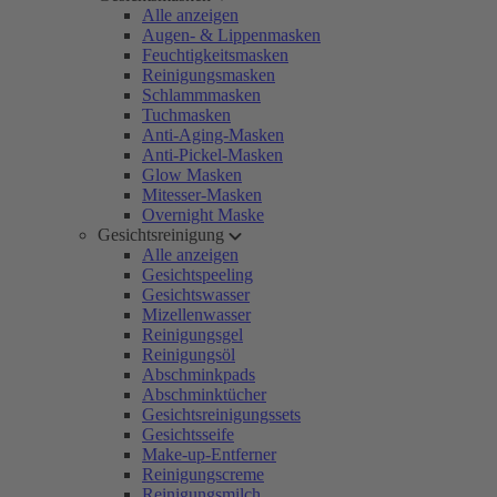
Alle anzeigen
Augen- & Lippenmasken
Feuchtigkeitsmasken
Reinigungsmasken
Schlammmasken
Tuchmasken
Anti-Aging-Masken
Anti-Pickel-Masken
Glow Masken
Mitesser-Masken
Overnight Maske
Gesichtsreinigung
Alle anzeigen
Gesichtspeeling
Gesichtswasser
Mizellenwasser
Reinigungsgel
Reinigungsöl
Abschminkpads
Abschminktücher
Gesichtsreinigungssets
Gesichtsseife
Make-up-Entferner
Reinigungscreme
Reinigungsmilch