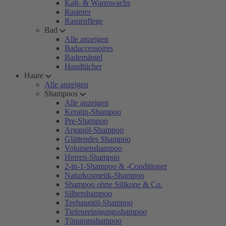
Kalt- & Warmwachs
Rasierer
Rasurpflege
Bad
Alle anzeigen
Badaccessoires
Bademäntel
Handtücher
Haare
Alle anzeigen
Shampoos
Alle anzeigen
Keratin-Shampoo
Pre-Shampoo
Arganöl-Shampoo
Glättendes Shampoo
Volumenshampoo
Herren-Shampoo
2-in-1-Shampoo & -Conditioner
Naturkosmetik-Shampoo
Shampoo ohne Silikone & Co.
Silbershampoo
Teebaumöl-Shampoo
Tiefenreinigungsshampoo
Tönungsshampoo