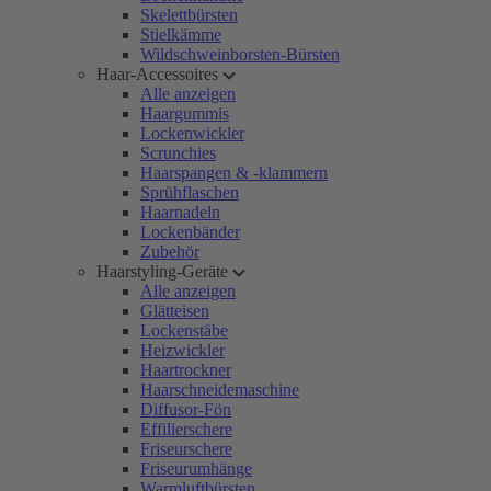
Skelettbürsten
Stielkämme
Wildschweinborsten-Bürsten
Haar-Accessoires
Alle anzeigen
Haargummis
Lockenwickler
Scrunchies
Haarspangen & -klammern
Sprühflaschen
Haarnadeln
Lockenbänder
Zubehör
Haarstyling-Geräte
Alle anzeigen
Glätteisen
Lockenstäbe
Heizwickler
Haartrockner
Haarschneidemaschine
Diffusor-Fön
Effilierschere
Friseurschere
Friseurumhänge
Warmluftbürsten