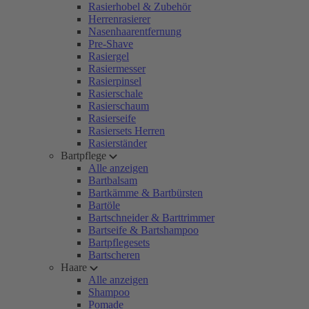
Rasierhobel & Zubehör
Herrenrasierer
Nasenhaarentfernung
Pre-Shave
Rasiergel
Rasiermesser
Rasierpinsel
Rasierschale
Rasierschaum
Rasierseife
Rasiersets Herren
Rasierständer
Bartpflege
Alle anzeigen
Bartbalsam
Bartkämme & Bartbürsten
Bartöle
Bartschneider & Barttrimmer
Bartseife & Bartshampoo
Bartpflegesets
Bartscheren
Haare
Alle anzeigen
Shampoo
Pomade