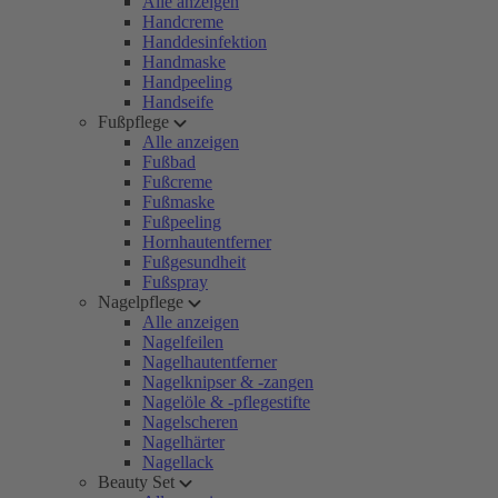
Alle anzeigen
Handcreme
Handdesinfektion
Handmaske
Handpeeling
Handseife
Fußpflege
Alle anzeigen
Fußbad
Fußcreme
Fußmaske
Fußpeeling
Hornhautentferner
Fußgesundheit
Fußspray
Nagelpflege
Alle anzeigen
Nagelfeilen
Nagelhautentferner
Nagelknipser & -zangen
Nagelöle & -pflegestifte
Nagelscheren
Nagelhärter
Nagellack
Beauty Set