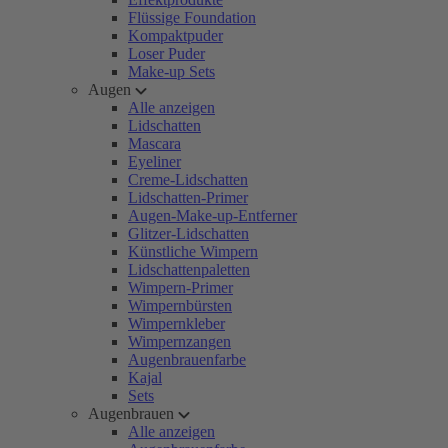
Flüssige Foundation
Kompaktpuder
Loser Puder
Make-up Sets
Augen
Alle anzeigen
Lidschatten
Mascara
Eyeliner
Creme-Lidschatten
Lidschatten-Primer
Augen-Make-up-Entferner
Glitzer-Lidschatten
Künstliche Wimpern
Lidschattenpaletten
Wimpern-Primer
Wimpernbürsten
Wimpernkleber
Wimpernzangen
Augenbrauenfarbe
Kajal
Sets
Augenbrauen
Alle anzeigen