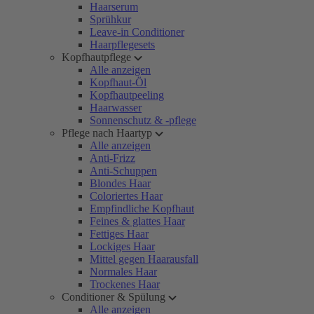
Haarserum
Sprühkur
Leave-in Conditioner
Haarpflegesets
Kopfhautpflege
Alle anzeigen
Kopfhaut-Öl
Kopfhautpeeling
Haarwasser
Sonnenschutz & -pflege
Pflege nach Haartyp
Alle anzeigen
Anti-Frizz
Anti-Schuppen
Blondes Haar
Coloriertes Haar
Empfindliche Kopfhaut
Feines & glattes Haar
Fettiges Haar
Lockiges Haar
Mittel gegen Haarausfall
Normales Haar
Trockenes Haar
Conditioner & Spülung
Alle anzeigen