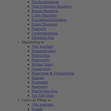
Trockenshampoo
Anti-Schuppen-Shampoo
Repair-Shampoo
Color-Shampoo
Feuchtigkeitsshampoo
Festes Shampoo
Haarseife
Lockenshampoo
Shampoo-Sets
Haarstyling
Alle anzeigen
Schaumfestiger
Hitzeschutz
Haarwachs
Styling Spray
Ansatzspray
Haarcreme & Stylingcreme
Haargel
Haarpuder
Haarspray
Haarstyling-Sets
Sea Salt Spray
Leave-In Pflege
Alle anzeigen
Haaröl