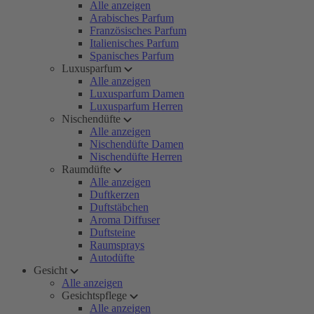
Alle anzeigen
Arabisches Parfum
Französisches Parfum
Italienisches Parfum
Spanisches Parfum
Luxusparfum
Alle anzeigen
Luxusparfum Damen
Luxusparfum Herren
Nischendüfte
Alle anzeigen
Nischendüfte Damen
Nischendüfte Herren
Raumdüfte
Alle anzeigen
Duftkerzen
Duftstäbchen
Aroma Diffuser
Duftsteine
Raumsprays
Autodüfte
Gesicht
Alle anzeigen
Gesichtspflege
Alle anzeigen