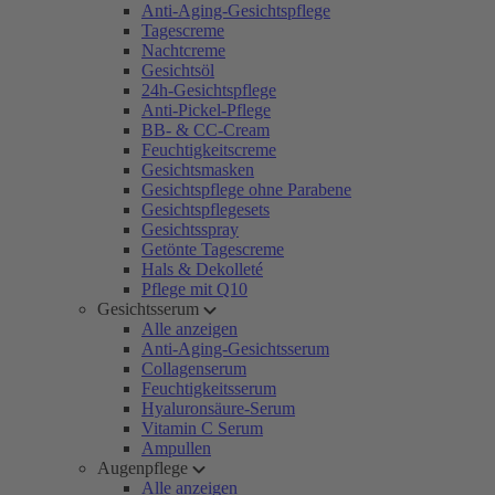
Anti-Aging-Gesichtspflege
Tagescreme
Nachtcreme
Gesichtsöl
24h-Gesichtspflege
Anti-Pickel-Pflege
BB- & CC-Cream
Feuchtigkeitscreme
Gesichtsmasken
Gesichtspflege ohne Parabene
Gesichtspflegesets
Gesichtsspray
Getönte Tagescreme
Hals & Dekolleté
Pflege mit Q10
Gesichtsserum
Alle anzeigen
Anti-Aging-Gesichtsserum
Collagenserum
Feuchtigkeitsserum
Hyaluronsäure-Serum
Vitamin C Serum
Ampullen
Augenpflege
Alle anzeigen