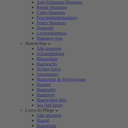
Anti-Schuppen-Shampoo
Repair-Shampoo
Color-Shampoo
Feuchtigkeitsshampoo
Festes Shampoo
Haarseife
Lockenshampoo
Shampoo-Sets
Haarstyling
Alle anzeigen
Schaumfestiger
Hitzeschutz
Haarwachs
Styling Spray
Ansatzspray
Haarcreme & Stylingcreme
Haargel
Haarpuder
Haarspray
Haarstyling-Sets
Sea Salt Spray
Leave-In Pflege
Alle anzeigen
Haaröl
Haarserum