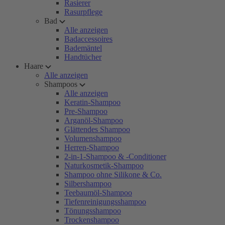
Rasierer
Rasurpflege
Bad
Alle anzeigen
Badaccessoires
Bademäntel
Handtücher
Haare
Alle anzeigen
Shampoos
Alle anzeigen
Keratin-Shampoo
Pre-Shampoo
Arganöl-Shampoo
Glättendes Shampoo
Volumenshampoo
Herren-Shampoo
2-in-1-Shampoo & -Conditioner
Naturkosmetik-Shampoo
Shampoo ohne Silikone & Co.
Silbershampoo
Teebaumöl-Shampoo
Tiefenreinigungsshampoo
Tönungsshampoo
Trockenshampoo