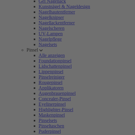
Gel Nagellack
Kunstnägel & Nageldesign
Nagelhautentferner
Nagelknipser
Nagellackentferner
Nagelscheren
UV-Lampen
Nagelpflege
Nagelsets
Pinsel
Alle anzeigen
Foundationpinsel
Lidschattenpinsel
Lippenpinsel
Pinselreiniger
Rougepinsel
Applikatoren
Augenbrauenpinsel
Concealer-Pinsel
Eyelinerpinsel
Highlighter-Pinsel
Maskenpinsel
Pinselsets
Pinseltaschen
Puderpinsel