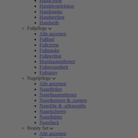
Handcreme
Handdesinfektion
Handmaske
Handpeeling
Handseife
Fußpflege
Alle anzeigen
Fußbad
Fußcreme
Fußmaske
Fußpeeling
Hornhautentferner
Fußgesundheit
Fußspray
Nagelpflege
Alle anzeigen
Nagelfeilen
Nagelhautentferner
Nagelknipser & -zangen
Nagelöle & -pflegestifte
Nagelscheren
Nagelhärter
Nagellack
Beauty Set
Alle anzeigen