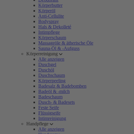
Körperbutter
Körperöl
Anti-Cellulite
Bodyspray
Hals & Dekolleté
Intimpflege
Körperschaum
Massageöle & ätherische Öle
Sauna-Öl & -Aufguss
Körperreinigung
Alle anzeigen
Duschgel
Duschöl
Duschschaum
Körperpeeling
Badesalz & Badebomben
Badeöl & -milch
Badeschaum
Dusch- & Badesets
Feste Seife
Flüssigseife
Intimreinigung
Handpflege
Alle anzeigen