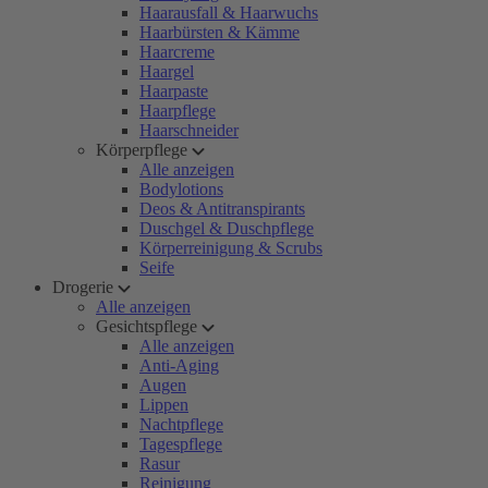
Haarausfall & Haarwuchs
Haarbürsten & Kämme
Haarcreme
Haargel
Haarpaste
Haarpflege
Haarschneider
Körperpflege
Alle anzeigen
Bodylotions
Deos & Antitranspirants
Duschgel & Duschpflege
Körperreinigung & Scrubs
Seife
Drogerie
Alle anzeigen
Gesichtspflege
Alle anzeigen
Anti-Aging
Augen
Lippen
Nachtpflege
Tagespflege
Rasur
Reinigung