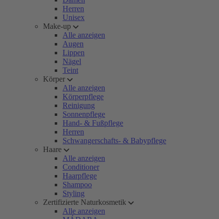
Herren
Unisex
Make-up
Alle anzeigen
Augen
Lippen
Nägel
Teint
Körper
Alle anzeigen
Körperpflege
Reinigung
Sonnenpflege
Hand- & Fußpflege
Herren
Schwangerschafts- & Babypflege
Haare
Alle anzeigen
Conditioner
Haarpflege
Shampoo
Styling
Zertifizierte Naturkosmetik
Alle anzeigen