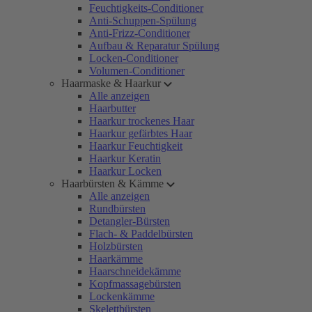
Feuchtigkeits-Conditioner
Anti-Schuppen-Spülung
Anti-Frizz-Conditioner
Aufbau & Reparatur Spülung
Locken-Conditioner
Volumen-Conditioner
Haarmaske & Haarkur
Alle anzeigen
Haarbutter
Haarkur trockenes Haar
Haarkur gefärbtes Haar
Haarkur Feuchtigkeit
Haarkur Keratin
Haarkur Locken
Haarbürsten & Kämme
Alle anzeigen
Rundbürsten
Detangler-Bürsten
Flach- & Paddelbürsten
Holzbürsten
Haarkämme
Haarschneidekämme
Kopfmassagebürsten
Lockenkämme
Skelettbürsten