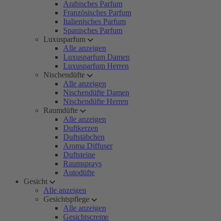
Arabisches Parfum
Französisches Parfum
Italienisches Parfum
Spanisches Parfum
Luxusparfum
Alle anzeigen
Luxusparfum Damen
Luxusparfum Herren
Nischendüfte
Alle anzeigen
Nischendüfte Damen
Nischendüfte Herren
Raumdüfte
Alle anzeigen
Duftkerzen
Duftstäbchen
Aroma Diffuser
Duftsteine
Raumsprays
Autodüfte
Gesicht
Alle anzeigen
Gesichtspflege
Alle anzeigen
Gesichtscreme