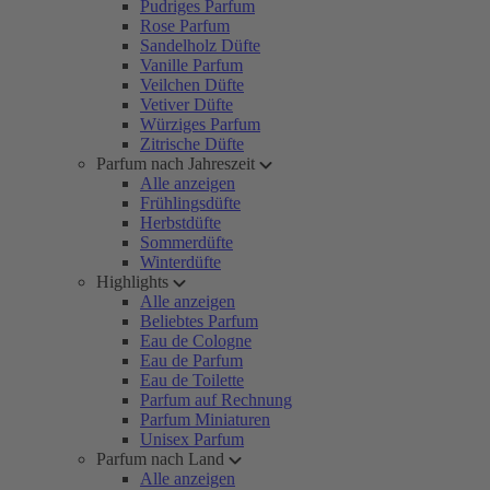
Pudriges Parfum
Rose Parfum
Sandelholz Düfte
Vanille Parfum
Veilchen Düfte
Vetiver Düfte
Würziges Parfum
Zitrische Düfte
Parfum nach Jahreszeit
Alle anzeigen
Frühlingsdüfte
Herbstdüfte
Sommerdüfte
Winterdüfte
Highlights
Alle anzeigen
Beliebtes Parfum
Eau de Cologne
Eau de Parfum
Eau de Toilette
Parfum auf Rechnung
Parfum Miniaturen
Unisex Parfum
Parfum nach Land
Alle anzeigen