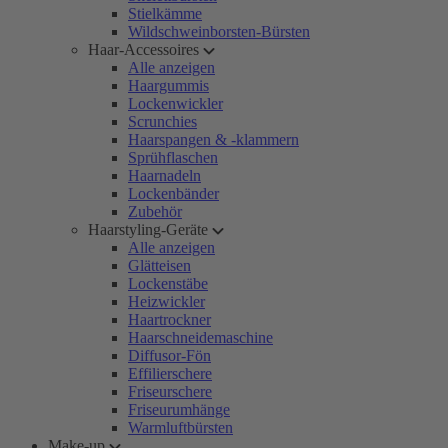
Stielkämme
Wildschweinborsten-Bürsten
Haar-Accessoires
Alle anzeigen
Haargummis
Lockenwickler
Scrunchies
Haarspangen & -klammern
Sprühflaschen
Haarnadeln
Lockenbänder
Zubehör
Haarstyling-Geräte
Alle anzeigen
Glätteisen
Lockenstäbe
Heizwickler
Haartrockner
Haarschneidemaschine
Diffusor-Fön
Effilierschere
Friseurschere
Friseurumhänge
Warmluftbürsten
Make-up