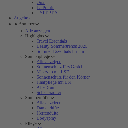
Ouai
La Prairie
TYPEBEA
Angebote
☀️ Sommer
Alle anzeigen
Highlights
Travel Essentials
Beauty-Sommertrends 2026
Sommer-Essentials für ihn
Sonnenpflege
Alle anzeigen
Sonnenschutz fürs Gesicht
Make-up mit LSF
Sonnenschutz für den Körper
Haarpflege mit LSF
After Sun
Selbstbräuner
Sommerdüfte
Alle anzeigen
Damendüfte
Herrendüfte
Bodyspray
Pflege