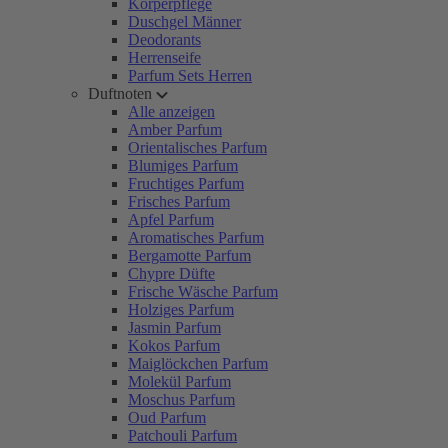
Körperpflege
Duschgel Männer
Deodorants
Herrenseife
Parfum Sets Herren
Duftnoten
Alle anzeigen
Amber Parfum
Orientalisches Parfum
Blumiges Parfum
Fruchtiges Parfum
Frisches Parfum
Apfel Parfum
Aromatisches Parfum
Bergamotte Parfum
Chypre Düfte
Frische Wäsche Parfum
Holziges Parfum
Jasmin Parfum
Kokos Parfum
Maiglöckchen Parfum
Molekül Parfum
Moschus Parfum
Oud Parfum
Patchouli Parfum