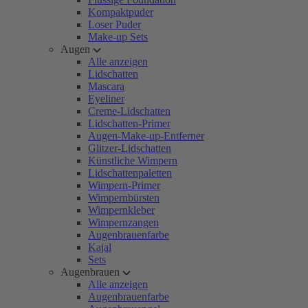
Kompaktpuder
Loser Puder
Make-up Sets
Augen
Alle anzeigen
Lidschatten
Mascara
Eyeliner
Creme-Lidschatten
Lidschatten-Primer
Augen-Make-up-Entferner
Glitzer-Lidschatten
Künstliche Wimpern
Lidschattenpaletten
Wimpern-Primer
Wimpernbürsten
Wimpernkleber
Wimpernzangen
Augenbrauenfarbe
Kajal
Sets
Augenbrauen
Alle anzeigen
Augenbrauenfarbe