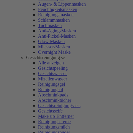
Augen- & Lippenmasken
Feuchtigkeitsmasken
Reinigungsmasken
Schlammmasken
Tuchmasken
Anti-Aging-Masken
Anti-Pickel-Masken
Glow Masken
Mitesser-Masken
Overnight Maske
Gesichtsreinigung
Alle anzeigen
Gesichtspeeling
Gesichtswasser
Mizellenwasser
Reinigungsgel
Reinigungsöl
Abschminkpads
Abschminktücher
Gesichtsreinigungssets
Gesichtsseife
Make-up-Entferner
Reinigungscreme
Reinigungsmilch
Reinigungspuder