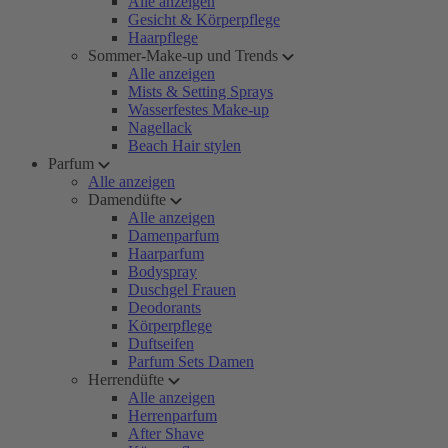
Alle anzeigen
Gesicht & Körperpflege
Haarpflege
Sommer-Make-up und Trends
Alle anzeigen
Mists & Setting Sprays
Wasserfestes Make-up
Nagellack
Beach Hair stylen
Parfum
Alle anzeigen
Damendüfte
Alle anzeigen
Damenparfum
Haarparfum
Bodyspray
Duschgel Frauen
Deodorants
Körperpflege
Duftseifen
Parfum Sets Damen
Herrendüfte
Alle anzeigen
Herrenparfum
After Shave