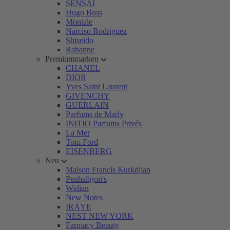
SENSAI
Hugo Boss
Montale
Narciso Rodriguez
Shiseido
Rabanne
Premiummarken
CHANEL
DIOR
Yves Saint Laurent
GIVENCHY
GUERLAIN
Parfums de Marly
INITIO Parfums Privés
La Mer
Tom Ford
EISENBERG
Neu
Maison Francis Kurkdjian
Penhaligon's
Widian
New Notes
IRÄYE
NEST NEW YORK
Farmacy Beauty