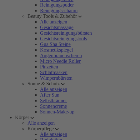
Reinigungspuder
Reinigungsschaum
Beauty Tools & Zubehör
Alle anzeigen
Gesichtsmassage
Gesichtsreinigungsbürsten
Gesichtsreinigungstools
Gua Sha Steine
Kosmetikspiegel
Augenbrauenscheren
Micro Needle Roller
Pinzetten
Schlafmasken
Wimpernbürsten
Sonne & Schutz
Alle anzeigen
After Sun
Selbstbräuner
Sonnencreme
Sonnen-Make-up
Körper
Alle anzeigen
Körperpflege
Alle anzeigen
Bodylotion