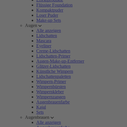
Flüssige Foundation
Kompaktpuder
Loser Puder
Make-up Sets
Augen
Alle anzeigen
Lidschatten
Mascara
Eyeliner
Creme-Lidschatten
Lidschatten-Primer
Augen-Make-up-Entferner
Glitzer-Lidschatten
Künstliche Wimpern
Lidschattenpaletten
Wimpern-Primer
Wimpernbürsten
Wimpernkleber
Wimpernzangen
Augenbrauenfarbe
Kajal
Sets
Augenbrauen
Alle anzeigen