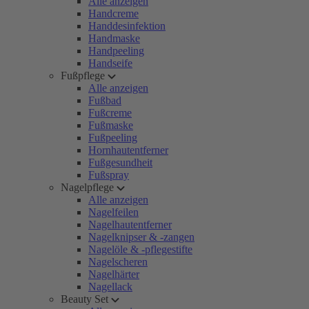
Alle anzeigen
Handcreme
Handdesinfektion
Handmaske
Handpeeling
Handseife
Fußpflege
Alle anzeigen
Fußbad
Fußcreme
Fußmaske
Fußpeeling
Hornhautentferner
Fußgesundheit
Fußspray
Nagelpflege
Alle anzeigen
Nagelfeilen
Nagelhautentferner
Nagelknipser & -zangen
Nagelöle & -pflegestifte
Nagelscheren
Nagelhärter
Nagellack
Beauty Set