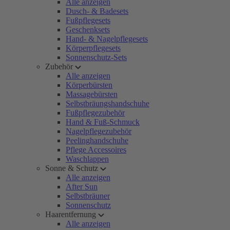
Alle anzeigen
Dusch- & Badesets
Fußpflegesets
Geschenksets
Hand- & Nagelpflegesets
Körperpflegesets
Sonnenschutz-Sets
Zubehör
Alle anzeigen
Körperbürsten
Massagebürsten
Selbstbräungshandschuhe
Fußpflegezubehör
Hand & Fuß-Schmuck
Nagelpflegezubehör
Peelinghandschuhe
Pflege Accessoires
Waschlappen
Sonne & Schutz
Alle anzeigen
After Sun
Selbstbräuner
Sonnenschutz
Haarentfernung
Alle anzeigen