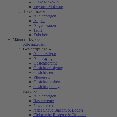
Glow Make-up
Veganes Make-up
Travel Size
Alle anzeigen
Augen
Augenbrauen
Teint
Zubehör
Männerpflege
Alle anzeigen
Gesichtspflege
Alle anzeigen
Anti-Aging
Gesichtscreme
Gesichtsreinigung
Gesichtsserum
Pflegesets
Gesichtsmasken
Gesichtspeeling
Rasur
Alle anzeigen
Rasiercreme
Nassrasierer
After Shave Balsam & Lotion
Elektrische Rasierer & Trimmer