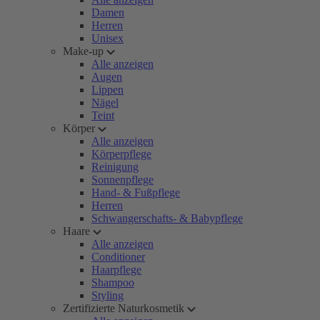
Damen
Herren
Unisex
Make-up
Alle anzeigen
Augen
Lippen
Nägel
Teint
Körper
Alle anzeigen
Körperpflege
Reinigung
Sonnenpflege
Hand- & Fußpflege
Herren
Schwangerschafts- & Babypflege
Haare
Alle anzeigen
Conditioner
Haarpflege
Shampoo
Styling
Zertifizierte Naturkosmetik