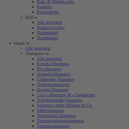
Kalt- & Warmwachs
Rasierer
Rasurpflege
Bad
Alle anzeigen
Badaccessoires
Bademäntel
Handtücher
Haare
Alle anzeigen
Shampoos
Alle anzeigen
Keratin-Shampoo
Pre-Shampoo
Arganöl-Shampoo
Glättendes Shampoo
Volumenshampoo
Herren-Shampoo
2-in-1-Shampoo & -Conditioner
Naturkosmetik-Shampoo
Shampoo ohne Silikone & Co.
Silbershampoo
Teebaumöl-Shampoo
Tiefenreinigungsshampoo
Tönungsshampoo