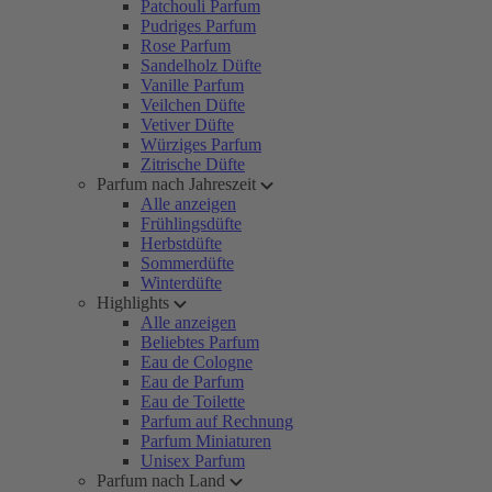
Patchouli Parfum
Pudriges Parfum
Rose Parfum
Sandelholz Düfte
Vanille Parfum
Veilchen Düfte
Vetiver Düfte
Würziges Parfum
Zitrische Düfte
Parfum nach Jahreszeit
Alle anzeigen
Frühlingsdüfte
Herbstdüfte
Sommerdüfte
Winterdüfte
Highlights
Alle anzeigen
Beliebtes Parfum
Eau de Cologne
Eau de Parfum
Eau de Toilette
Parfum auf Rechnung
Parfum Miniaturen
Unisex Parfum
Parfum nach Land