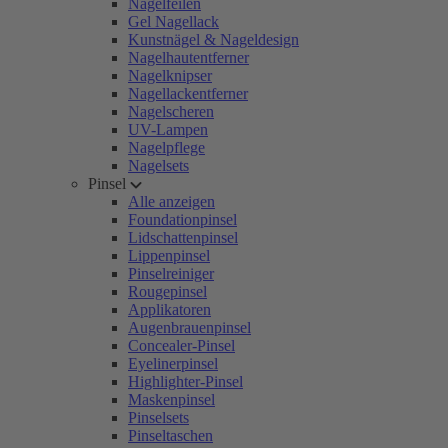
Nagelfeilen
Gel Nagellack
Kunstnägel & Nageldesign
Nagelhautentferner
Nagelknipser
Nagellackentferner
Nagelscheren
UV-Lampen
Nagelpflege
Nagelsets
Pinsel
Alle anzeigen
Foundationpinsel
Lidschattenpinsel
Lippenpinsel
Pinselreiniger
Rougepinsel
Applikatoren
Augenbrauenpinsel
Concealer-Pinsel
Eyelinerpinsel
Highlighter-Pinsel
Maskenpinsel
Pinselsets
Pinseltaschen