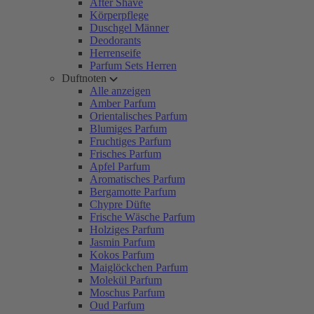
After Shave
Körperpflege
Duschgel Männer
Deodorants
Herrenseife
Parfum Sets Herren
Duftnoten
Alle anzeigen
Amber Parfum
Orientalisches Parfum
Blumiges Parfum
Fruchtiges Parfum
Frisches Parfum
Apfel Parfum
Aromatisches Parfum
Bergamotte Parfum
Chypre Düfte
Frische Wäsche Parfum
Holziges Parfum
Jasmin Parfum
Kokos Parfum
Maiglöckchen Parfum
Molekül Parfum
Moschus Parfum
Oud Parfum