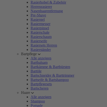
Rasierhobel & Zubehör
Herrenrasierer
Nasenhaarentfernung
Pre-Shave
Rasiergel
Rasiermesser
Rasierpinsel
Rasierschale
Rasierschaum
Rasierseife
Rasiersets Herren
Rasierständer
Bartpflege
Alle anzeigen
Bartbalsam
Bartkämme & Bartbürsten
Bartöle
Bartschneider & Barttrimmer
Bartseife & Bartshampoo
Bartpflegesets
Bartscheren
Haare
Alle anzeigen
Shampoo
Pomade