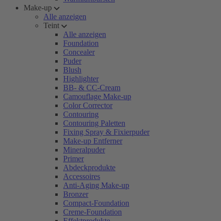
Make-up
Alle anzeigen
Teint
Alle anzeigen
Foundation
Concealer
Puder
Blush
Highlighter
BB- & CC-Cream
Camouflage Make-up
Color Corrector
Contouring
Contouring Paletten
Fixing Spray & Fixierpuder
Make-up Entferner
Mineralpuder
Primer
Abdeckprodukte
Accessoires
Anti-Aging Make-up
Bronzer
Compact-Foundation
Creme-Foundation
Effektprodukte