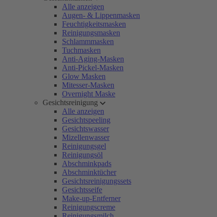
Alle anzeigen
Augen- & Lippenmasken
Feuchtigkeitsmasken
Reinigungsmasken
Schlammmasken
Tuchmasken
Anti-Aging-Masken
Anti-Pickel-Masken
Glow Masken
Mitesser-Masken
Overnight Maske
Gesichtsreinigung
Alle anzeigen
Gesichtspeeling
Gesichtswasser
Mizellenwasser
Reinigungsgel
Reinigungsöl
Abschminkpads
Abschminktücher
Gesichtsreinigungssets
Gesichtsseife
Make-up-Entferner
Reinigungscreme
Reinigungsmilch