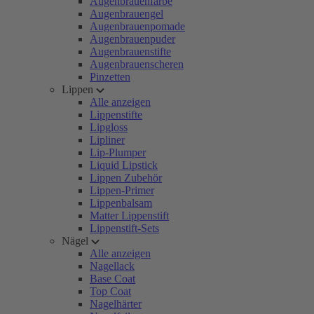
Augenbrauenfarbe
Augenbrauengel
Augenbrauenpomade
Augenbrauenpuder
Augenbrauenstifte
Augenbrauenscheren
Pinzetten
Lippen
Alle anzeigen
Lippenstifte
Lipgloss
Lipliner
Lip-Plumper
Liquid Lipstick
Lippen Zubehör
Lippen-Primer
Lippenbalsam
Matter Lippenstift
Lippenstift-Sets
Nägel
Alle anzeigen
Nagellack
Base Coat
Top Coat
Nagelhärter