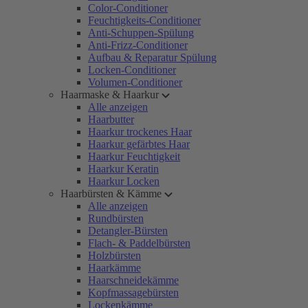
Color-Conditioner
Feuchtigkeits-Conditioner
Anti-Schuppen-Spülung
Anti-Frizz-Conditioner
Aufbau & Reparatur Spülung
Locken-Conditioner
Volumen-Conditioner
Haarmaske & Haarkur
Alle anzeigen
Haarbutter
Haarkur trockenes Haar
Haarkur gefärbtes Haar
Haarkur Feuchtigkeit
Haarkur Keratin
Haarkur Locken
Haarbürsten & Kämme
Alle anzeigen
Rundbürsten
Detangler-Bürsten
Flach- & Paddelbürsten
Holzbürsten
Haarkämme
Haarschneidekämme
Kopfmassagebürsten
Lockenkämme