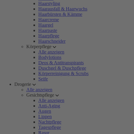
Haarstyling
Haarausfall & Haarwuchs
Haarbürsten & Kämme
Haarcreme
Haargel
Haarpaste
Haarpflege
Haarschneider
Körperpflege
Alle anzeigen
Bodylotions
Deos & Antitranspirants
Duschgel & Duschpflege
Körperreinigung & Scrubs
Seife
Drogerie
Alle anzeigen
Gesichtspflege
Alle anzeigen
Anti-Aging
Augen
Lippen
Nachtpflege
Tagespflege
Rasur