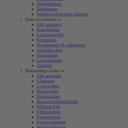
Skelettbürsten
Stielkämme
Wildschweinborsten-Bürsten
Haar-Accessoires
Alle anzeigen
Haargummis
Lockenwickler
Scrunchies
Haarspangen & -klammern
Sprühflaschen
Haarnadeln
Lockenbänder
Zubehör
Haarstyling-Geräte
Alle anzeigen
Glätteisen
Lockenstäbe
Heizwickler
Haartrockner
Haarschneidemaschine
Diffusor-Fön
Effilierschere
Friseurschere
Friseurumhänge
Warmluftbürsten