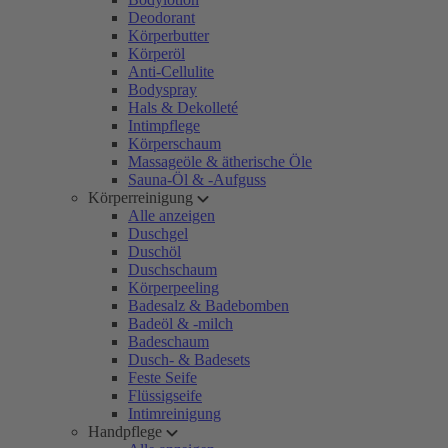
Deodorant
Körperbutter
Körperöl
Anti-Cellulite
Bodyspray
Hals & Dekolleté
Intimpflege
Körperschaum
Massageöle & ätherische Öle
Sauna-Öl & -Aufguss
Körperreinigung
Alle anzeigen
Duschgel
Duschöl
Duschschaum
Körperpeeling
Badesalz & Badebomben
Badeöl & -milch
Badeschaum
Dusch- & Badesets
Feste Seife
Flüssigseife
Intimreinigung
Handpflege