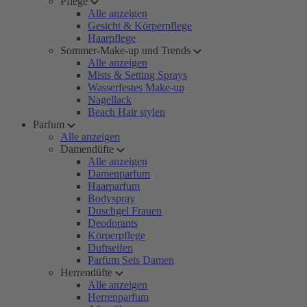
Pflege
Alle anzeigen
Gesicht & Körperpflege
Haarpflege
Sommer-Make-up und Trends
Alle anzeigen
Mists & Setting Sprays
Wasserfestes Make-up
Nagellack
Beach Hair stylen
Parfum
Alle anzeigen
Damendüfte
Alle anzeigen
Damenparfum
Haarparfum
Bodyspray
Duschgel Frauen
Deodorants
Körperpflege
Duftseifen
Parfum Sets Damen
Herrendüfte
Alle anzeigen
Herrenparfum