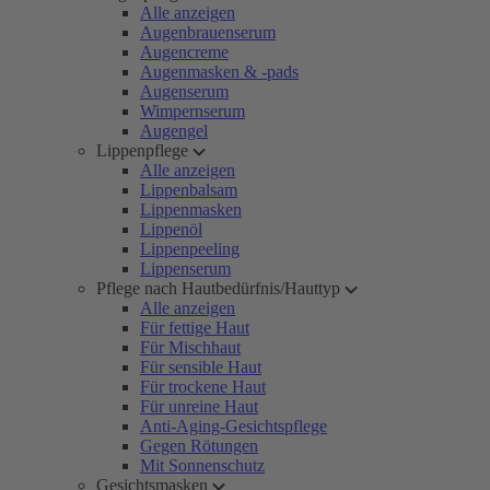
Alle anzeigen
Augenbrauenserum
Augencreme
Augenmasken & -pads
Augenserum
Wimpernserum
Augengel
Lippenpflege
Alle anzeigen
Lippenbalsam
Lippenmasken
Lippenöl
Lippenpeeling
Lippenserum
Pflege nach Hautbedürfnis/Hauttyp
Alle anzeigen
Für fettige Haut
Für Mischhaut
Für sensible Haut
Für trockene Haut
Für unreine Haut
Anti-Aging-Gesichtspflege
Gegen Rötungen
Mit Sonnenschutz
Gesichtsmasken