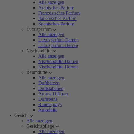
Alle anzeigen
Arabisches Parfum
Französisches Parfum
Italienisches Parfum
Spanisches Parfum
Luxusparfum
Alle anzeigen
Luxusparfum Damen
Luxusparfum Herren
Nischendüfte
Alle anzeigen
Nischendüfte Damen
Nischendüfte Herren
Raumdüfte
Alle anzeigen
Duftkerzen
Duftstäbchen
Aroma Diffuser
Duftsteine
Raumsprays
Autodüfte
Gesicht
Alle anzeigen
Gesichtspflege
Alle anzeigen