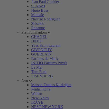
Jean Paul Gaultier
SENSAI
Hugo Boss
Montale
Narciso Rodriguez
Shiseido
Rabanne
Premiummarken
CHANEL
DIOR
Yves Saint Laurent
GIVENCHY
GUERLAIN
Parfums de Marly
INITIO Parfums Privés
La Mer
Tom Ford
EISENBERG
Neu
Maison Francis Kurkdjian
Penhaligon's
Widian
New Notes
IRÄYE
NEST NEW YORK