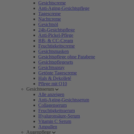
Gesichtscreme
Anti-Aging-Gesichtspflege
Tagescreme
Nachtcreme
Gesichtsöl
24h-Gesichtspflege
Anti-Pickel-Pflege
BB- & CC-Cream
Feuchtigkeitscreme
Gesichtsmasken
Gesichtspflege ohne Parabene
Gesichtspflegesets
Gesichtsspray
Getönte Tagescreme
Hals & Dekolleté
Pflege mit Q10
Gesichtsserum
Alle anzeigen
Anti-Aging-Gesichtsserum
Collagenserum
Feuchtigkeitsserum
Hyaluronsäure-Serum
Vitamin C Serum
Ampullen
Augenpflege