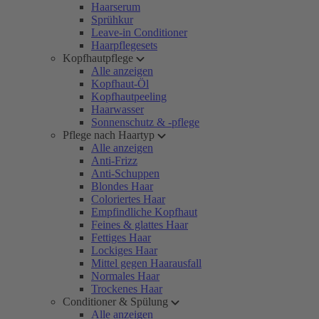
Haarserum
Sprühkur
Leave-in Conditioner
Haarpflegesets
Kopfhautpflege
Alle anzeigen
Kopfhaut-Öl
Kopfhautpeeling
Haarwasser
Sonnenschutz & -pflege
Pflege nach Haartyp
Alle anzeigen
Anti-Frizz
Anti-Schuppen
Blondes Haar
Coloriertes Haar
Empfindliche Kopfhaut
Feines & glattes Haar
Fettiges Haar
Lockiges Haar
Mittel gegen Haarausfall
Normales Haar
Trockenes Haar
Conditioner & Spülung
Alle anzeigen