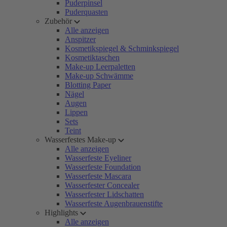
Puderpinsel
Puderquasten
Zubehör
Alle anzeigen
Anspitzer
Kosmetikspiegel & Schminkspiegel
Kosmetiktaschen
Make-up Leerpaletten
Make-up Schwämme
Blotting Paper
Nägel
Augen
Lippen
Sets
Teint
Wasserfestes Make-up
Alle anzeigen
Wasserfeste Eyeliner
Wasserfeste Foundation
Wasserfeste Mascara
Wasserfester Concealer
Wasserfester Lidschatten
Wasserfeste Augenbrauenstifte
Highlights
Alle anzeigen