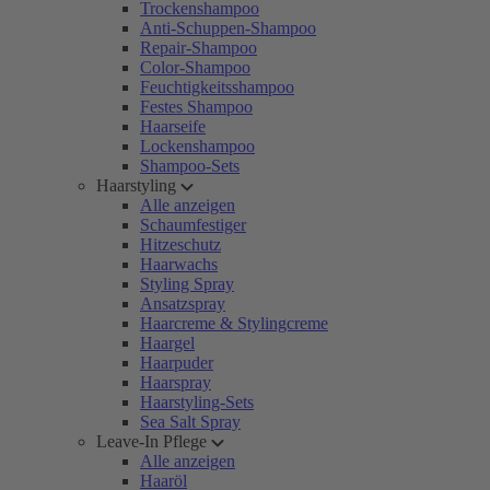
Trockenshampoo
Anti-Schuppen-Shampoo
Repair-Shampoo
Color-Shampoo
Feuchtigkeitsshampoo
Festes Shampoo
Haarseife
Lockenshampoo
Shampoo-Sets
Haarstyling
Alle anzeigen
Schaumfestiger
Hitzeschutz
Haarwachs
Styling Spray
Ansatzspray
Haarcreme & Stylingcreme
Haargel
Haarpuder
Haarspray
Haarstyling-Sets
Sea Salt Spray
Leave-In Pflege
Alle anzeigen
Haaröl