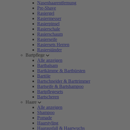
Nasenhaarentfernung
Pre-Shave
Rasiergel
Rasiermesser
Rasierpinsel
Rasierschale
Rasierschaum
Rasierseife
Rasiersets Herren
Rasierständer
Bartpflege
Alle anzeigen
Bartbalsam
Bartkämme & Bartbürsten
Bartöle
Bartschneider & Barttrimmer
Bartseife & Bartshampoo
Bartpflegesets
Bartscheren
Haare
Alle anzeigen
Shampoo
Pomade
Haarstyling
Haarausfall & Haarwuchs