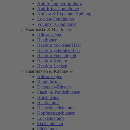
Anti-Schuppen-Spülung
Anti-Frizz-Conditioner
Aufbau & Reparatur Spülung
Locken-Conditioner
Volumen-Conditioner
Haarmaske & Haarkur
Alle anzeigen
Haarbutter
Haarkur trockenes Haar
Haarkur gefärbtes Haar
Haarkur Feuchtigkeit
Haarkur Keratin
Haarkur Locken
Haarbürsten & Kämme
Alle anzeigen
Rundbürsten
Detangler-Bürsten
Flach- & Paddelbürsten
Holzbürsten
Haarkämme
Haarschneidekämme
Kopfmassagebürsten
Lockenkämme
Skelettbürsten
Stielkämme