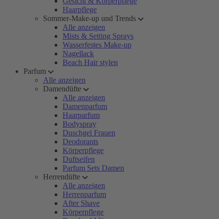
Gesicht & Körperpflege
Haarpflege
Sommer-Make-up und Trends
Alle anzeigen
Mists & Setting Sprays
Wasserfestes Make-up
Nagellack
Beach Hair stylen
Parfum
Alle anzeigen
Damendüfte
Alle anzeigen
Damenparfum
Haarparfum
Bodyspray
Duschgel Frauen
Deodorants
Körperpflege
Duftseifen
Parfum Sets Damen
Herrendüfte
Alle anzeigen
Herrenparfum
After Shave
Körperpflege