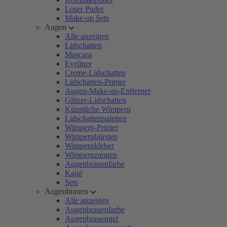
Loser Puder
Make-up Sets
Augen
Alle anzeigen
Lidschatten
Mascara
Eyeliner
Creme-Lidschatten
Lidschatten-Primer
Augen-Make-up-Entferner
Glitzer-Lidschatten
Künstliche Wimpern
Lidschattenpaletten
Wimpern-Primer
Wimpernbürsten
Wimpernkleber
Wimpernzangen
Augenbrauenfarbe
Kajal
Sets
Augenbrauen
Alle anzeigen
Augenbrauenfarbe
Augenbrauengel