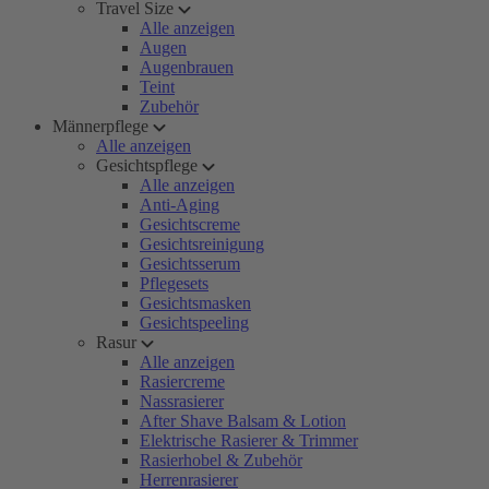
Travel Size
Alle anzeigen
Augen
Augenbrauen
Teint
Zubehör
Männerpflege
Alle anzeigen
Gesichtspflege
Alle anzeigen
Anti-Aging
Gesichtscreme
Gesichtsreinigung
Gesichtsserum
Pflegesets
Gesichtsmasken
Gesichtspeeling
Rasur
Alle anzeigen
Rasiercreme
Nassrasierer
After Shave Balsam & Lotion
Elektrische Rasierer & Trimmer
Rasierhobel & Zubehör
Herrenrasierer