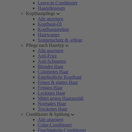
Leave-in Conditioner
Haarpflegesets
Kopfhautpflege
Alle anzeigen
Kopfhaut-Öl
Kopfhautpeeling
Haarwasser
Sonnenschutz & -pflege
Pflege nach Haartyp
Alle anzeigen
Anti-Frizz
Anti-Schuppen
Blondes Haar
Coloriertes Haar
Empfindliche Kopfhaut
Feines & glattes Haar
Fettiges Haar
Lockiges Haar
Mittel gegen Haarausfall
Normales Haar
Trockenes Haar
Conditioner & Spülung
Alle anzeigen
Color-Conditioner
Feuchtigkeits-Conditioner