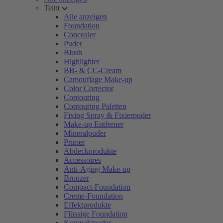
Teint
Alle anzeigen
Foundation
Concealer
Puder
Blush
Highlighter
BB- & CC-Cream
Camouflage Make-up
Color Corrector
Contouring
Contouring Paletten
Fixing Spray & Fixierpuder
Make-up Entferner
Mineralpuder
Primer
Abdeckprodukte
Accessoires
Anti-Aging Make-up
Bronzer
Compact-Foundation
Creme-Foundation
Effektprodukte
Flüssige Foundation
Kompaktpuder