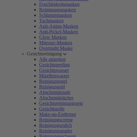
Feuchtigkeitsmasken
Reinigungsmasken
Schlammmasken
Tuchmasken
Anti-Aging-Masken
Anti-Pickel-Masken
Glow Masken
Mitesser-Masken
Overnight Maske
Gesichtsreinigung
Alle anzeigen
Gesichtspeeling
Gesichtswasser
Mizellenwasser
Reinigungsgel
Reinigungsöl
Abschminkpads
Abschminktücher
Gesichtsreinigungssets
Gesichtsseife
Make-up-Entferner
Reinigungscreme
Reinigungsmilch
Reinigungspuder
Reinigungsschaum