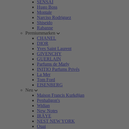
SENSAI
Hugo Boss
Montale
Narciso Rodriguez
Shiseido
Rabanne
Premiummarken
CHANEL
DIOR
Yves Saint Laurent
GIVENCHY
GUERLAIN
Parfums de Marly
INITIO Parfums Privés
La Mer
Tom Ford
EISENBERG
Neu
Maison Francis Kurkdjian
Penhaligon's
Widian
New Notes
IRÄYE
NEST NEW YORK
Ouai