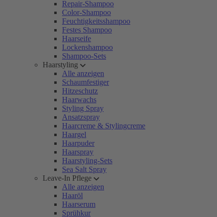
Repair-Shampoo
Color-Shampoo
Feuchtigkeitsshampoo
Festes Shampoo
Haarseife
Lockenshampoo
Shampoo-Sets
Haarstyling
Alle anzeigen
Schaumfestiger
Hitzeschutz
Haarwachs
Styling Spray
Ansatzspray
Haarcreme & Stylingcreme
Haargel
Haarpuder
Haarspray
Haarstyling-Sets
Sea Salt Spray
Leave-In Pflege
Alle anzeigen
Haaröl
Haarserum
Sprühkur