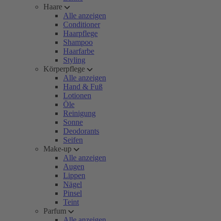
Haare
Alle anzeigen
Conditioner
Haarpflege
Shampoo
Haarfarbe
Styling
Körperpflege
Alle anzeigen
Hand & Fuß
Lotionen
Öle
Reinigung
Sonne
Deodorants
Seifen
Make-up
Alle anzeigen
Augen
Lippen
Nägel
Pinsel
Teint
Parfum
Alle anzeigen