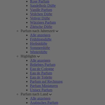
Rose Parfum
Sandelholz Düfte
Vanille Parfum
Veilchen Düfte
Vetiver Düfte
Würziges Parfum
Zitrische Düfte
Parfum nach Jahreszeit
Alle anzeigen
Frühlingsdüfte
Herbstdüfte
Sommerdüfte
Winterdüfte
Highlights
Alle anzeigen
Beliebtes Parfum
Eau de Cologne
Eau de Parfum
Eau de Toilette
Parfum auf Rechnung
Parfum Miniaturen
Unisex Parfum
Parfum nach Land
Alle anzeigen
Arabisches Parfum