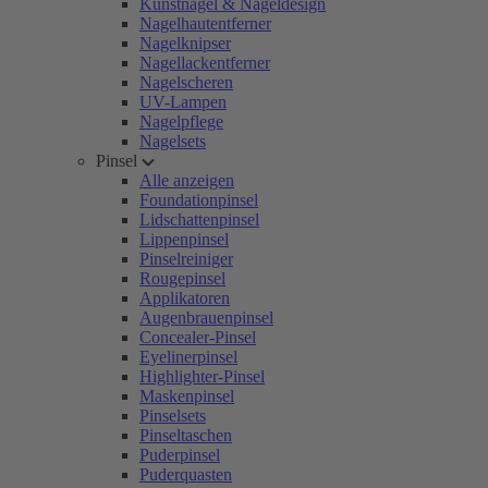
Kunstnägel & Nageldesign
Nagelhautentferner
Nagelknipser
Nagellackentferner
Nagelscheren
UV-Lampen
Nagelpflege
Nagelsets
Pinsel
Alle anzeigen
Foundationpinsel
Lidschattenpinsel
Lippenpinsel
Pinselreiniger
Rougepinsel
Applikatoren
Augenbrauenpinsel
Concealer-Pinsel
Eyelinerpinsel
Highlighter-Pinsel
Maskenpinsel
Pinselsets
Pinseltaschen
Puderpinsel
Puderquasten