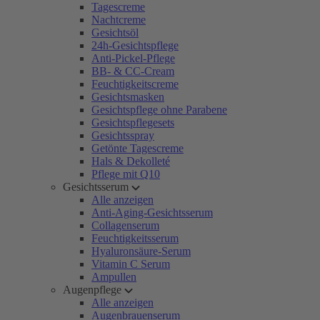
Tagescreme
Nachtcreme
Gesichtsöl
24h-Gesichtspflege
Anti-Pickel-Pflege
BB- & CC-Cream
Feuchtigkeitscreme
Gesichtsmasken
Gesichtspflege ohne Parabene
Gesichtspflegesets
Gesichtsspray
Getönte Tagescreme
Hals & Dekolleté
Pflege mit Q10
Gesichtsserum
Alle anzeigen
Anti-Aging-Gesichtsserum
Collagenserum
Feuchtigkeitsserum
Hyaluronsäure-Serum
Vitamin C Serum
Ampullen
Augenpflege
Alle anzeigen
Augenbrauenserum