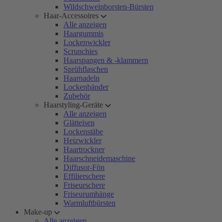
Wildschweinborsten-Bürsten
Haar-Accessoires
Alle anzeigen
Haargummis
Lockenwickler
Scrunchies
Haarspangen & -klammern
Sprühflaschen
Haarnadeln
Lockenbänder
Zubehör
Haarstyling-Geräte
Alle anzeigen
Glätteisen
Lockenstäbe
Heizwickler
Haartrockner
Haarschneidemaschine
Diffusor-Fön
Effilierschere
Friseurschere
Friseurumhänge
Warmluftbürsten
Make-up
Alle anzeigen