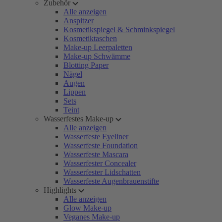
Zubehör
Alle anzeigen
Anspitzer
Kosmetikspiegel & Schminkspiegel
Kosmetiktaschen
Make-up Leerpaletten
Make-up Schwämme
Blotting Paper
Nägel
Augen
Lippen
Sets
Teint
Wasserfestes Make-up
Alle anzeigen
Wasserfeste Eyeliner
Wasserfeste Foundation
Wasserfeste Mascara
Wasserfester Concealer
Wasserfester Lidschatten
Wasserfeste Augenbrauenstifte
Highlights
Alle anzeigen
Glow Make-up
Veganes Make-up