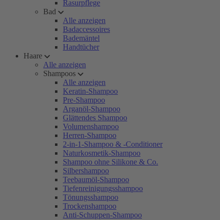
Rasurpflege
Bad
Alle anzeigen
Badaccessoires
Bademäntel
Handtücher
Haare
Alle anzeigen
Shampoos
Alle anzeigen
Keratin-Shampoo
Pre-Shampoo
Arganöl-Shampoo
Glättendes Shampoo
Volumenshampoo
Herren-Shampoo
2-in-1-Shampoo & -Conditioner
Naturkosmetik-Shampoo
Shampoo ohne Silikone & Co.
Silbershampoo
Teebaumöl-Shampoo
Tiefenreinigungsshampoo
Tönungsshampoo
Trockenshampoo
Anti-Schuppen-Shampoo