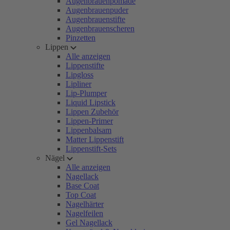
Augenbrauenpomade
Augenbrauenpuder
Augenbrauenstifte
Augenbrauenscheren
Pinzetten
Lippen
Alle anzeigen
Lippenstifte
Lipgloss
Lipliner
Lip-Plumper
Liquid Lipstick
Lippen Zubehör
Lippen-Primer
Lippenbalsam
Matter Lippenstift
Lippenstift-Sets
Nägel
Alle anzeigen
Nagellack
Base Coat
Top Coat
Nagelhärter
Nagelfeilen
Gel Nagellack