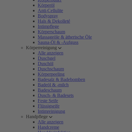
Körperöl
Anti-Cellulite
Bodyspray
Hals & Dekolleté
Intimpflege
Körperschaum
Massageöle & ätherische Öle
Sauna-Öl & -Aufguss
Körperreinigung
Alle anzeigen
Duschgel
Duschöl
Duschschaum
Körperpeeling
Badesalz & Badebomben
Badeöl & -milch
Badeschaum
Dusch- & Badesets
Feste Seife
Flüssigseife
Intimreinigung
Handpflege
Alle anzeigen
Handcreme