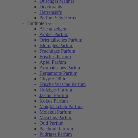
Duschgel Männer
Deodorants
Herrenseife
Parfum Sets Herren
Duftnoten
Alle anzeigen
Amber Parfum
Orientalisches Parfum
Blumiges Parfum
Fruchtiges Parfum
Frisches Parfum
Apfel Parfum
Aromatisches Parfum
Bergamotte Parfum
Chypre Düfte
Frische Wäsche Parfum
Holziges Parfum
Jasmin Parfum
Kokos Parfum
Maiglöckchen Parfum
Molekül Parfum
Moschus Parfum
Oud Parfum
Patchouli Parfum
Pudriges Parfum