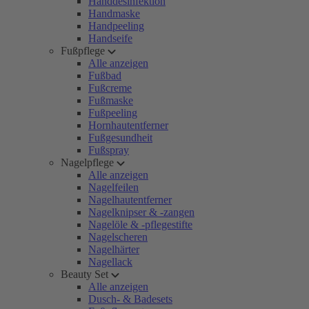
Handdesinfektion
Handmaske
Handpeeling
Handseife
Fußpflege
Alle anzeigen
Fußbad
Fußcreme
Fußmaske
Fußpeeling
Hornhautentferner
Fußgesundheit
Fußspray
Nagelpflege
Alle anzeigen
Nagelfeilen
Nagelhautentferner
Nagelknipser & -zangen
Nagelöle & -pflegestifte
Nagelscheren
Nagelhärter
Nagellack
Beauty Set
Alle anzeigen
Dusch- & Badesets