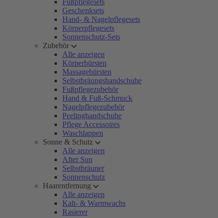
Fußpflegesets
Geschenksets
Hand- & Nagelpflegesets
Körperpflegesets
Sonnenschutz-Sets
Zubehör
Alle anzeigen
Körperbürsten
Massagebürsten
Selbstbräungshandschuhe
Fußpflegezubehör
Hand & Fuß-Schmuck
Nagelpflegezubehör
Peelinghandschuhe
Pflege Accessoires
Waschlappen
Sonne & Schutz
Alle anzeigen
After Sun
Selbstbräuner
Sonnenschutz
Haarentfernung
Alle anzeigen
Kalt- & Warmwachs
Rasierer