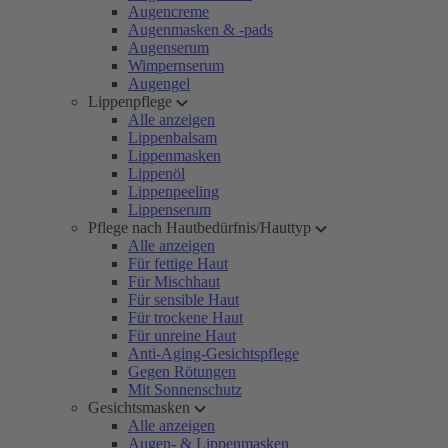
Augencreme
Augenmasken & -pads
Augenserum
Wimpernserum
Augengel
Lippenpflege
Alle anzeigen
Lippenbalsam
Lippenmasken
Lippenöl
Lippenpeeling
Lippenserum
Pflege nach Hautbedürfnis/Hauttyp
Alle anzeigen
Für fettige Haut
Für Mischhaut
Für sensible Haut
Für trockene Haut
Für unreine Haut
Anti-Aging-Gesichtspflege
Gegen Rötungen
Mit Sonnenschutz
Gesichtsmasken
Alle anzeigen
Augen- & Lippenmasken