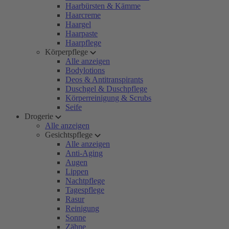
Haarbürsten & Kämme
Haarcreme
Haargel
Haarpaste
Haarpflege
Körperpflege
Alle anzeigen
Bodylotions
Deos & Antitranspirants
Duschgel & Duschpflege
Körperreinigung & Scrubs
Seife
Drogerie
Alle anzeigen
Gesichtspflege
Alle anzeigen
Anti-Aging
Augen
Lippen
Nachtpflege
Tagespflege
Rasur
Reinigung
Sonne
Zähne