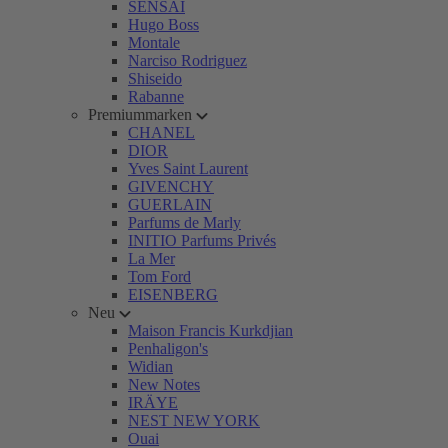
SENSAI
Hugo Boss
Montale
Narciso Rodriguez
Shiseido
Rabanne
Premiummarken
CHANEL
DIOR
Yves Saint Laurent
GIVENCHY
GUERLAIN
Parfums de Marly
INITIO Parfums Privés
La Mer
Tom Ford
EISENBERG
Neu
Maison Francis Kurkdjian
Penhaligon's
Widian
New Notes
IRÄYE
NEST NEW YORK
Ouai