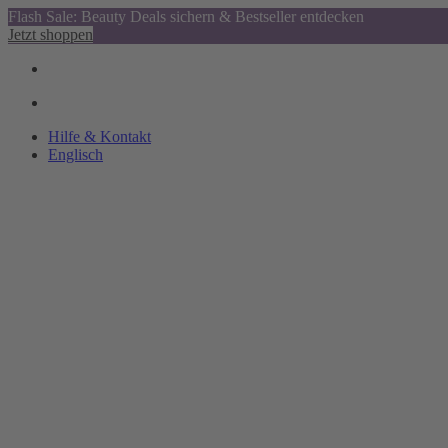
Flash Sale: Beauty Deals sichern & Bestseller entdecken
Jetzt shoppen
Hilfe & Kontakt
Englisch