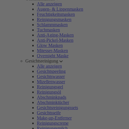
Alle anzeigen
Augen- & Lippenmasken
Feuchtigkeitsmasken
Reinigungsmasken
Schlammmasken
Tuchmasken
Anti-Aging-Masken
Anti-Pickel-Masken
Glow Masken
Mitesser-Masken
Overnight Maske
Gesichtsreinigung
Alle anzeigen
Gesichtspeeling
Gesichtswasser
Mizellenwasser
Reinigungsgel
Reinigungsöl
Abschminkpads
Abschminktücher
Gesichtsreinigungssets
Gesichtsseife
Make-up-Entferner
Reinigungscreme
Reinigungsmilch