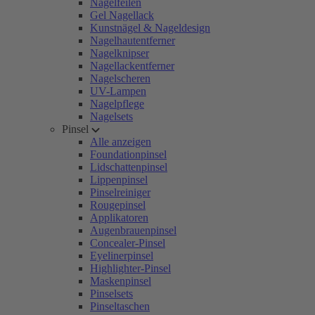
Nagelfeilen
Gel Nagellack
Kunstnägel & Nageldesign
Nagelhautentferner
Nagelknipser
Nagellackentferner
Nagelscheren
UV-Lampen
Nagelpflege
Nagelsets
Pinsel
Alle anzeigen
Foundationpinsel
Lidschattenpinsel
Lippenpinsel
Pinselreiniger
Rougepinsel
Applikatoren
Augenbrauenpinsel
Concealer-Pinsel
Eyelinerpinsel
Highlighter-Pinsel
Maskenpinsel
Pinselsets
Pinseltaschen