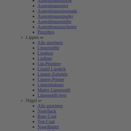
Augenbrauenfarbe
Augenbrauengel
Augenbrauenpomade
Augenbrauenpuder
Augenbrauenstifte
Augenbrauenscheren
Pinzetten
Lippen
Alle anzeigen
Lippenstifte
Lipgloss
Lipliner
Lip-Plumper
Liquid Lipstick
Lippen Zubehör
Lippen-Primer
Lippenbalsam
Matter Lippenstift
Lippenstift-Sets
Nägel
Alle anzeigen
Nagellack
Base Coat
Top Coat
Nagelhärter