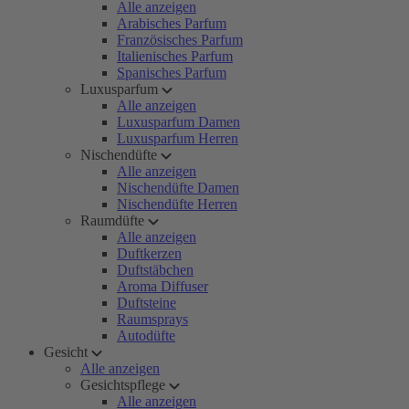
Alle anzeigen
Arabisches Parfum
Französisches Parfum
Italienisches Parfum
Spanisches Parfum
Luxusparfum
Alle anzeigen
Luxusparfum Damen
Luxusparfum Herren
Nischendüfte
Alle anzeigen
Nischendüfte Damen
Nischendüfte Herren
Raumdüfte
Alle anzeigen
Duftkerzen
Duftstäbchen
Aroma Diffuser
Duftsteine
Raumsprays
Autodüfte
Gesicht
Alle anzeigen
Gesichtspflege
Alle anzeigen