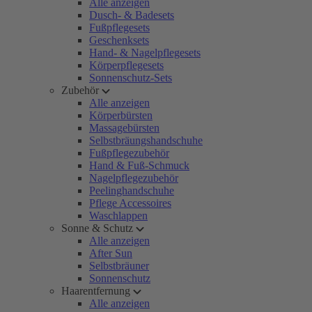
Alle anzeigen
Dusch- & Badesets
Fußpflegesets
Geschenksets
Hand- & Nagelpflegesets
Körperpflegesets
Sonnenschutz-Sets
Zubehör
Alle anzeigen
Körperbürsten
Massagebürsten
Selbstbräungshandschuhe
Fußpflegezubehör
Hand & Fuß-Schmuck
Nagelpflegezubehör
Peelinghandschuhe
Pflege Accessoires
Waschlappen
Sonne & Schutz
Alle anzeigen
After Sun
Selbstbräuner
Sonnenschutz
Haarentfernung
Alle anzeigen