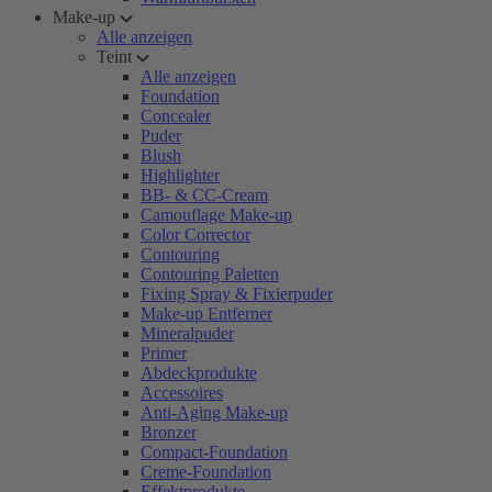
Make-up
Alle anzeigen
Teint
Alle anzeigen
Foundation
Concealer
Puder
Blush
Highlighter
BB- & CC-Cream
Camouflage Make-up
Color Corrector
Contouring
Contouring Paletten
Fixing Spray & Fixierpuder
Make-up Entferner
Mineralpuder
Primer
Abdeckprodukte
Accessoires
Anti-Aging Make-up
Bronzer
Compact-Foundation
Creme-Foundation
Effektprodukte