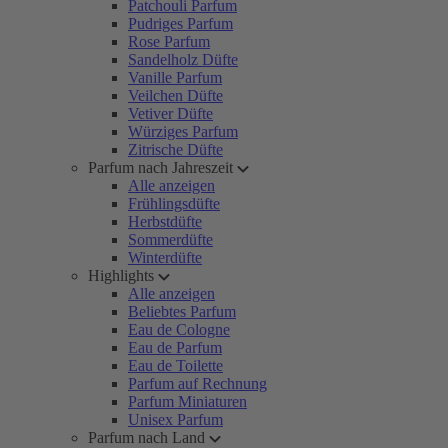
Patchouli Parfum
Pudriges Parfum
Rose Parfum
Sandelholz Düfte
Vanille Parfum
Veilchen Düfte
Vetiver Düfte
Würziges Parfum
Zitrische Düfte
Parfum nach Jahreszeit
Alle anzeigen
Frühlingsdüfte
Herbstdüfte
Sommerdüfte
Winterdüfte
Highlights
Alle anzeigen
Beliebtes Parfum
Eau de Cologne
Eau de Parfum
Eau de Toilette
Parfum auf Rechnung
Parfum Miniaturen
Unisex Parfum
Parfum nach Land