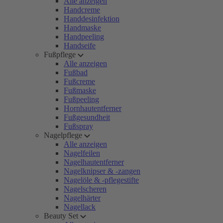
Alle anzeigen
Handcreme
Handdesinfektion
Handmaske
Handpeeling
Handseife
Fußpflege
Alle anzeigen
Fußbad
Fußcreme
Fußmaske
Fußpeeling
Hornhautentferner
Fußgesundheit
Fußspray
Nagelpflege
Alle anzeigen
Nagelfeilen
Nagelhautentferner
Nagelknipser & -zangen
Nagelöle & -pflegestifte
Nagelscheren
Nagelhärter
Nagellack
Beauty Set