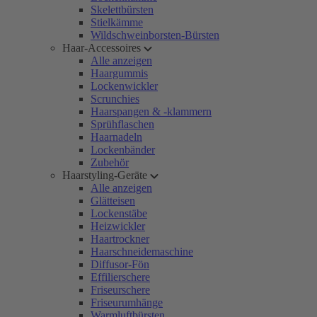
Skelettbürsten
Stielkämme
Wildschweinborsten-Bürsten
Haar-Accessoires
Alle anzeigen
Haargummis
Lockenwickler
Scrunchies
Haarspangen & -klammern
Sprühflaschen
Haarnadeln
Lockenbänder
Zubehör
Haarstyling-Geräte
Alle anzeigen
Glätteisen
Lockenstäbe
Heizwickler
Haartrockner
Haarschneidemaschine
Diffusor-Fön
Effilierschere
Friseurschere
Friseurumhänge
Warmluftbürsten