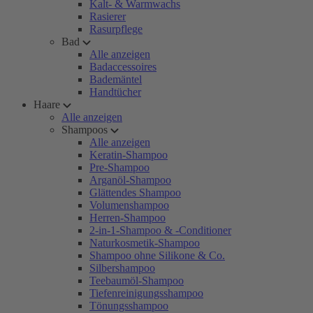
Kalt- & Warmwachs
Rasierer
Rasurpflege
Bad
Alle anzeigen
Badaccessoires
Bademäntel
Handtücher
Haare
Alle anzeigen
Shampoos
Alle anzeigen
Keratin-Shampoo
Pre-Shampoo
Arganöl-Shampoo
Glättendes Shampoo
Volumenshampoo
Herren-Shampoo
2-in-1-Shampoo & -Conditioner
Naturkosmetik-Shampoo
Shampoo ohne Silikone & Co.
Silbershampoo
Teebaumöl-Shampoo
Tiefenreinigungsshampoo
Tönungsshampoo