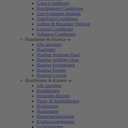
Color-Conditioner
Feuchtigkeits-Conditioner
Anti-Schuppen-Spülung
Anti-Frizz-Conditioner
Aufbau & Reparatur Spülung
Locken-Conditioner
Volumen-Conditioner
Haarmaske & Haarkur
Alle anzeigen
Haarbutter
Haarkur trockenes Haar
Haarkur gefärbtes Haar
Haarkur Feuchtigkeit
Haarkur Keratin
Haarkur Locken
Haarbürsten & Kämme
Alle anzeigen
Rundbürsten
Detangler-Bürsten
Flach- & Paddelbürsten
Holzbürsten
Haarkämme
Haarschneidekämme
Kopfmassagebürsten
Lockenkämme