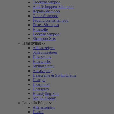
Trockenshampoo
Anti-Schuppen-Shampoo
Repair-Shampoo
Color-Shampoo
Feuchtigkeitsshampoo
Festes Shampoo
Haarseife
Lockenshampoo
Shampoo-Sets
Haarstyling
Alle anzeigen
Schaumfestiger
Hitzeschutz
Haarwachs
Styling Spray
Ansatzspray
Haarcreme & Stylingcreme
Haargel
Haarpuder
Haarspray
Haarstyling-Sets
Sea Salt Spray
Leave-In Pflege
Alle anzeigen
Haaröl