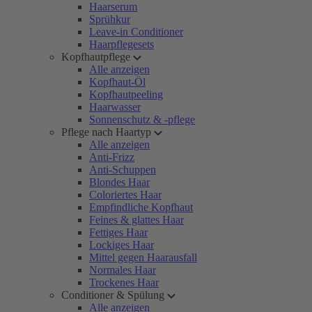
Haarserum
Sprühkur
Leave-in Conditioner
Haarpflegesets
Kopfhautpflege
Alle anzeigen
Kopfhaut-Öl
Kopfhautpeeling
Haarwasser
Sonnenschutz & -pflege
Pflege nach Haartyp
Alle anzeigen
Anti-Frizz
Anti-Schuppen
Blondes Haar
Coloriertes Haar
Empfindliche Kopfhaut
Feines & glattes Haar
Fettiges Haar
Lockiges Haar
Mittel gegen Haarausfall
Normales Haar
Trockenes Haar
Conditioner & Spülung
Alle anzeigen