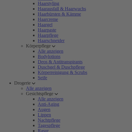
Haarstyling
Haarausfall & Haarwuchs
Haarbürsten & Kämme
Haarcreme
Haargel
Haarpaste
Haarpflege
Haarschneider
Körperpflege
Alle anzeigen
Bodylotions
Deos & Antitranspirants
Duschgel & Duschpflege
Körperreinigung & Scrubs
Seife
Drogerie
Alle anzeigen
Gesichtspflege
Alle anzeigen
Anti-Aging
Augen
Lippen
Nachtpflege
Tagespflege
Rasur