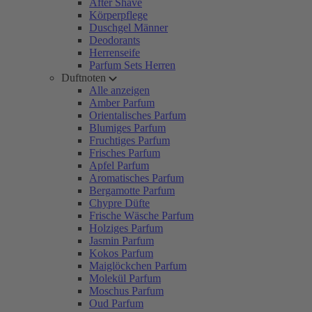
After Shave
Körperpflege
Duschgel Männer
Deodorants
Herrenseife
Parfum Sets Herren
Duftnoten
Alle anzeigen
Amber Parfum
Orientalisches Parfum
Blumiges Parfum
Fruchtiges Parfum
Frisches Parfum
Apfel Parfum
Aromatisches Parfum
Bergamotte Parfum
Chypre Düfte
Frische Wäsche Parfum
Holziges Parfum
Jasmin Parfum
Kokos Parfum
Maiglöckchen Parfum
Molekül Parfum
Moschus Parfum
Oud Parfum