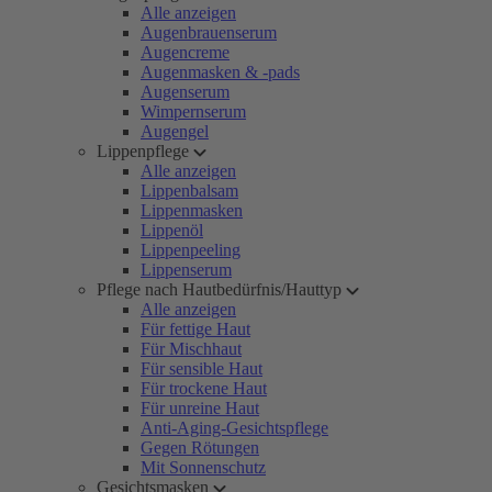
Alle anzeigen
Augenbrauenserum
Augencreme
Augenmasken & -pads
Augenserum
Wimpernserum
Augengel
Lippenpflege
Alle anzeigen
Lippenbalsam
Lippenmasken
Lippenöl
Lippenpeeling
Lippenserum
Pflege nach Hautbedürfnis/Hauttyp
Alle anzeigen
Für fettige Haut
Für Mischhaut
Für sensible Haut
Für trockene Haut
Für unreine Haut
Anti-Aging-Gesichtspflege
Gegen Rötungen
Mit Sonnenschutz
Gesichtsmasken