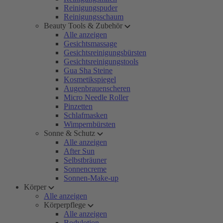
Reinigungspuder
Reinigungsschaum
Beauty Tools & Zubehör
Alle anzeigen
Gesichtsmassage
Gesichtsreinigungsbürsten
Gesichtsreinigungstools
Gua Sha Steine
Kosmetikspiegel
Augenbrauenscheren
Micro Needle Roller
Pinzetten
Schlafmasken
Wimpernbürsten
Sonne & Schutz
Alle anzeigen
After Sun
Selbstbräuner
Sonnencreme
Sonnen-Make-up
Körper
Alle anzeigen
Körperpflege
Alle anzeigen
Bodylotion