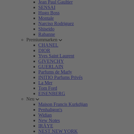
Jean Paul Gaultier
SENSAI
Hugo Boss
Montale
Narciso Rodriguez
Shiseido
Rabanne
Premiummarken
CHANEL
DIOR
Yves Saint Laurent
GIVENCHY
GUERLAIN
Parfums de Marly
INITIO Parfums Privés
La Mer
Tom Ford
EISENBERG
Neu
Maison Francis Kurkdjian
Penhaligon's
Widian
New Notes
IRÄYE
NEST NEW YORK