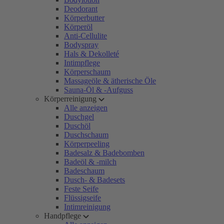
Deodorant
Körperbutter
Körperöl
Anti-Cellulite
Bodyspray
Hals & Dekolleté
Intimpflege
Körperschaum
Massageöle & ätherische Öle
Sauna-Öl & -Aufguss
Körperreinigung
Alle anzeigen
Duschgel
Duschöl
Duschschaum
Körperpeeling
Badesalz & Badebomben
Badeöl & -milch
Badeschaum
Dusch- & Badesets
Feste Seife
Flüssigseife
Intimreinigung
Handpflege