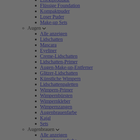
Flüssige Foundation
Kompaktpuder
Loser Puder
Make-up Sets
Augen
Alle anzeigen
Lidschatten
Mascara
Eyeliner
Creme-Lidschatten
Lidschatten-Primer
Augen-Make-up-Entferner
Glitzer-Lidschatten
Künstliche Wimpern
Lidschattenpaletten
Wimpern-Primer
Wimpernbürsten
Wimpernkleber
Wimpernzangen
Augenbrauenfarbe
Kajal
Sets
Augenbrauen
Alle anzeigen