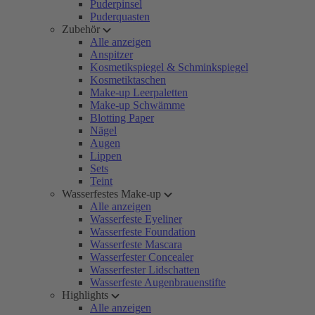
Puderpinsel
Puderquasten
Zubehör
Alle anzeigen
Anspitzer
Kosmetikspiegel & Schminkspiegel
Kosmetiktaschen
Make-up Leerpaletten
Make-up Schwämme
Blotting Paper
Nägel
Augen
Lippen
Sets
Teint
Wasserfestes Make-up
Alle anzeigen
Wasserfeste Eyeliner
Wasserfeste Foundation
Wasserfeste Mascara
Wasserfester Concealer
Wasserfester Lidschatten
Wasserfeste Augenbrauenstifte
Highlights
Alle anzeigen