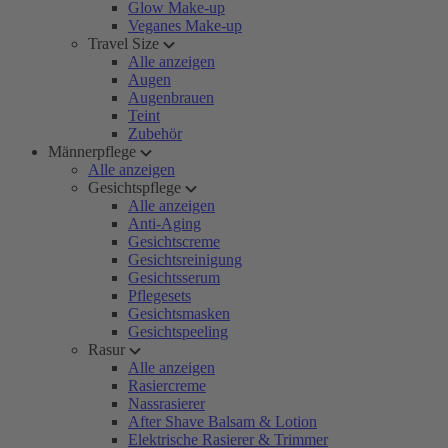
Glow Make-up
Veganes Make-up
Travel Size
Alle anzeigen
Augen
Augenbrauen
Teint
Zubehör
Männerpflege
Alle anzeigen
Gesichtspflege
Alle anzeigen
Anti-Aging
Gesichtscreme
Gesichtsreinigung
Gesichtsserum
Pflegesets
Gesichtsmasken
Gesichtspeeling
Rasur
Alle anzeigen
Rasiercreme
Nassrasierer
After Shave Balsam & Lotion
Elektrische Rasierer & Trimmer