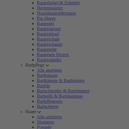
Rasierhobel & Zubehör
Herrenrasierer
Nasenhaarentfernung
Pre-Shave
Rasiergel
Rasiermesser
Rasierpinsel
Rasierschale
Rasierschaum
Rasierseife
Rasiersets Herren
Rasierständer
Bartpflege
Alle anzeigen
Bartbalsam
Bartkämme & Bartbürsten
Bartöle
Bartschneider & Barttrimmer
Bartseife & Bartshampoo
Bartpflegesets
Bartscheren
Haare
Alle anzeigen
Shampoo
Pomade