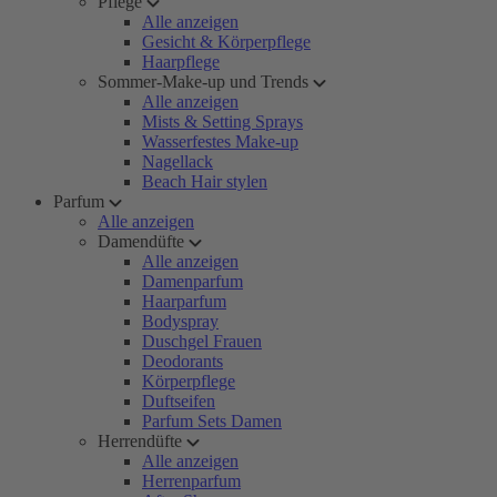
Pflege
Alle anzeigen
Gesicht & Körperpflege
Haarpflege
Sommer-Make-up und Trends
Alle anzeigen
Mists & Setting Sprays
Wasserfestes Make-up
Nagellack
Beach Hair stylen
Parfum
Alle anzeigen
Damendüfte
Alle anzeigen
Damenparfum
Haarparfum
Bodyspray
Duschgel Frauen
Deodorants
Körperpflege
Duftseifen
Parfum Sets Damen
Herrendüfte
Alle anzeigen
Herrenparfum