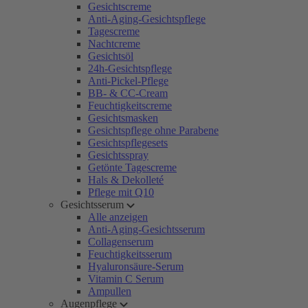
Gesichtscreme
Anti-Aging-Gesichtspflege
Tagescreme
Nachtcreme
Gesichtsöl
24h-Gesichtspflege
Anti-Pickel-Pflege
BB- & CC-Cream
Feuchtigkeitscreme
Gesichtsmasken
Gesichtspflege ohne Parabene
Gesichtspflegesets
Gesichtsspray
Getönte Tagescreme
Hals & Dekolleté
Pflege mit Q10
Gesichtsserum
Alle anzeigen
Anti-Aging-Gesichtsserum
Collagenserum
Feuchtigkeitsserum
Hyaluronsäure-Serum
Vitamin C Serum
Ampullen
Augenpflege