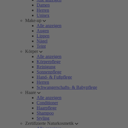
Damen
Herren
Unisex
Make-up
Alle anzeigen
Augen
Lippen
Nägel
Teint
Körper
Alle anzeigen
Körperpflege
Reinigung
Sonnenpflege
Hand- & Fußpflege
Herren
Schwangerschafts- & Babypflege
Haare
Alle anzeigen
Conditioner
Haarpflege
Shampoo
Styling
Zertifizierte Naturkosmetik