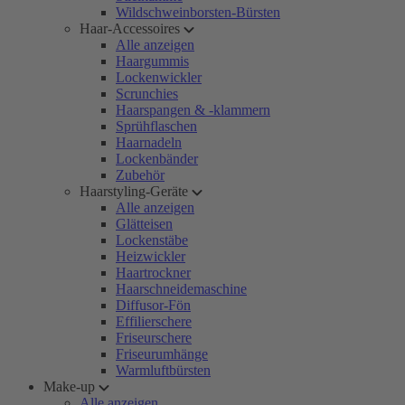
Wildschweinborsten-Bürsten
Haar-Accessoires
Alle anzeigen
Haargummis
Lockenwickler
Scrunchies
Haarspangen & -klammern
Sprühflaschen
Haarnadeln
Lockenbänder
Zubehör
Haarstyling-Geräte
Alle anzeigen
Glätteisen
Lockenstäbe
Heizwickler
Haartrockner
Haarschneidemaschine
Diffusor-Fön
Effilierschere
Friseurschere
Friseurumhänge
Warmluftbürsten
Make-up
Alle anzeigen