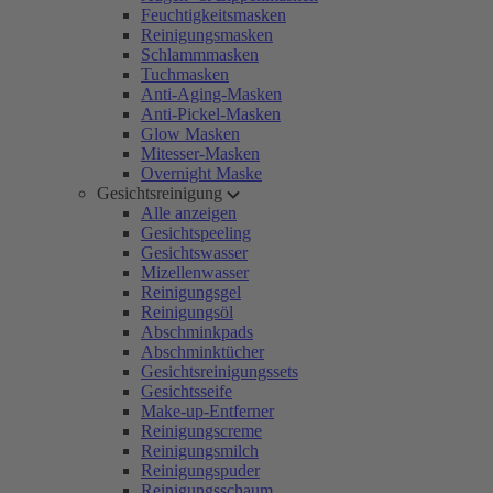
Feuchtigkeitsmasken
Reinigungsmasken
Schlammmasken
Tuchmasken
Anti-Aging-Masken
Anti-Pickel-Masken
Glow Masken
Mitesser-Masken
Overnight Maske
Gesichtsreinigung
Alle anzeigen
Gesichtspeeling
Gesichtswasser
Mizellenwasser
Reinigungsgel
Reinigungsöl
Abschminkpads
Abschminktücher
Gesichtsreinigungssets
Gesichtsseife
Make-up-Entferner
Reinigungscreme
Reinigungsmilch
Reinigungspuder
Reinigungsschaum