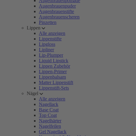
Augenbrauenpomade
Augenbrauenpuder
Augenbrauenstifte
Augenbrauenscheren
Pinzetten
Lippen
Alle anzeigen
Lippenstifte
Lipgloss
Lipliner
Lip-Plumper
Liquid Lipstick
Lippen Zubehör
Lippen-Primer
Lippenbalsam
Matter Lippenstift
Lippenstift-Sets
Nägel
Alle anzeigen
Nagellack
Base Coat
Top Coat
Nagelhärter
Nagelfeilen
Gel Nagellack