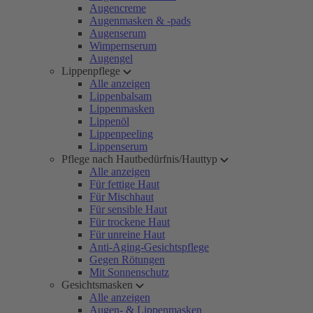
Augencreme
Augenmasken & -pads
Augenserum
Wimpernserum
Augengel
Lippenpflege
Alle anzeigen
Lippenbalsam
Lippenmasken
Lippenöl
Lippenpeeling
Lippenserum
Pflege nach Hautbedürfnis/Hauttyp
Alle anzeigen
Für fettige Haut
Für Mischhaut
Für sensible Haut
Für trockene Haut
Für unreine Haut
Anti-Aging-Gesichtspflege
Gegen Rötungen
Mit Sonnenschutz
Gesichtsmasken
Alle anzeigen
Augen- & Lippenmasken