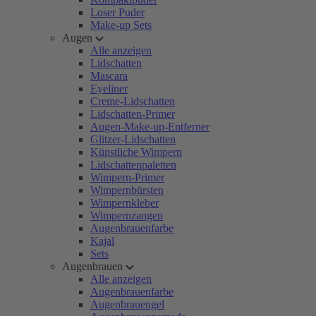
Loser Puder
Make-up Sets
Augen
Alle anzeigen
Lidschatten
Mascara
Eyeliner
Creme-Lidschatten
Lidschatten-Primer
Augen-Make-up-Entferner
Glitzer-Lidschatten
Künstliche Wimpern
Lidschattenpaletten
Wimpern-Primer
Wimpernbürsten
Wimpernkleber
Wimpernzangen
Augenbrauenfarbe
Kajal
Sets
Augenbrauen
Alle anzeigen
Augenbrauenfarbe
Augenbrauengel