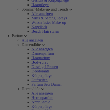
Gesicht & Körperpflege
Haarpflege
Sommer-Make-up und Trends
Alle anzeigen
Mists & Setting Sprays
Wasserfestes Make-up
Nagellack
Beach Hair stylen
Parfum
Alle anzeigen
Damendüfte
Alle anzeigen
Damenparfum
Haarparfum
Bodyspray
Duschgel Frauen
Deodorants
Körperpflege
Duftseifen
Parfum Sets Damen
Herrendüfte
Alle anzeigen
Herrenparfum
After Shave
Körperpflege