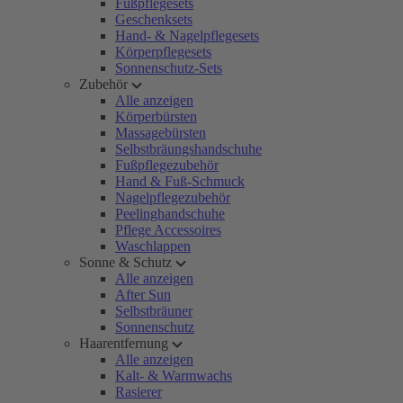
Fußpflegesets
Geschenksets
Hand- & Nagelpflegesets
Körperpflegesets
Sonnenschutz-Sets
Zubehör
Alle anzeigen
Körperbürsten
Massagebürsten
Selbstbräungshandschuhe
Fußpflegezubehör
Hand & Fuß-Schmuck
Nagelpflegezubehör
Peelinghandschuhe
Pflege Accessoires
Waschlappen
Sonne & Schutz
Alle anzeigen
After Sun
Selbstbräuner
Sonnenschutz
Haarentfernung
Alle anzeigen
Kalt- & Warmwachs
Rasierer