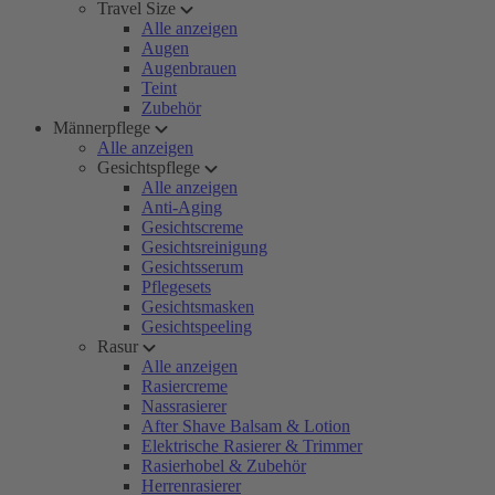
Travel Size
Alle anzeigen
Augen
Augenbrauen
Teint
Zubehör
Männerpflege
Alle anzeigen
Gesichtspflege
Alle anzeigen
Anti-Aging
Gesichtscreme
Gesichtsreinigung
Gesichtsserum
Pflegesets
Gesichtsmasken
Gesichtspeeling
Rasur
Alle anzeigen
Rasiercreme
Nassrasierer
After Shave Balsam & Lotion
Elektrische Rasierer & Trimmer
Rasierhobel & Zubehör
Herrenrasierer