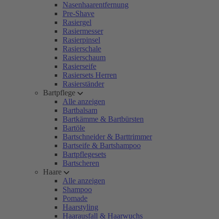
Nasenhaarentfernung
Pre-Shave
Rasiergel
Rasiermesser
Rasierpinsel
Rasierschale
Rasierschaum
Rasierseife
Rasiersets Herren
Rasierständer
Bartpflege
Alle anzeigen
Bartbalsam
Bartkämme & Bartbürsten
Bartöle
Bartschneider & Barttrimmer
Bartseife & Bartshampoo
Bartpflegesets
Bartscheren
Haare
Alle anzeigen
Shampoo
Pomade
Haarstyling
Haarausfall & Haarwuchs