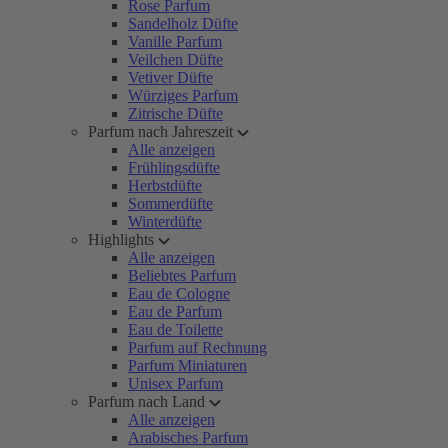
Rose Parfum
Sandelholz Düfte
Vanille Parfum
Veilchen Düfte
Vetiver Düfte
Würziges Parfum
Zitrische Düfte
Parfum nach Jahreszeit
Alle anzeigen
Frühlingsdüfte
Herbstdüfte
Sommerdüfte
Winterdüfte
Highlights
Alle anzeigen
Beliebtes Parfum
Eau de Cologne
Eau de Parfum
Eau de Toilette
Parfum auf Rechnung
Parfum Miniaturen
Unisex Parfum
Parfum nach Land
Alle anzeigen
Arabisches Parfum