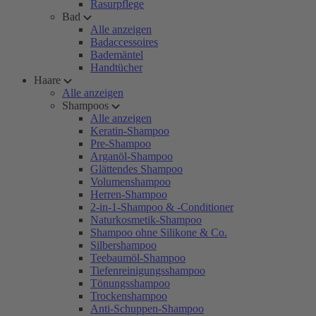
Rasurpflege
Bad
Alle anzeigen
Badaccessoires
Bademäntel
Handtücher
Haare
Alle anzeigen
Shampoos
Alle anzeigen
Keratin-Shampoo
Pre-Shampoo
Arganöl-Shampoo
Glättendes Shampoo
Volumenshampoo
Herren-Shampoo
2-in-1-Shampoo & -Conditioner
Naturkosmetik-Shampoo
Shampoo ohne Silikone & Co.
Silbershampoo
Teebaumöl-Shampoo
Tiefenreinigungsshampoo
Tönungsshampoo
Trockenshampoo
Anti-Schuppen-Shampoo