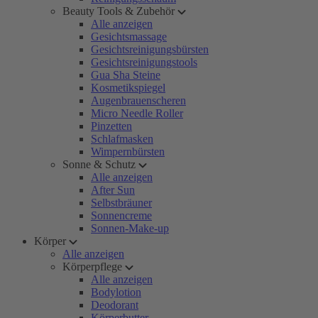
Beauty Tools & Zubehör
Alle anzeigen
Gesichtsmassage
Gesichtsreinigungsbürsten
Gesichtsreinigungstools
Gua Sha Steine
Kosmetikspiegel
Augenbrauenscheren
Micro Needle Roller
Pinzetten
Schlafmasken
Wimpernbürsten
Sonne & Schutz
Alle anzeigen
After Sun
Selbstbräuner
Sonnencreme
Sonnen-Make-up
Körper
Alle anzeigen
Körperpflege
Alle anzeigen
Bodylotion
Deodorant
Körperbutter