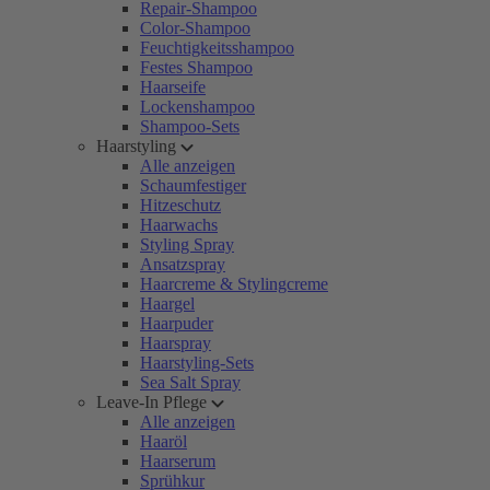
Repair-Shampoo
Color-Shampoo
Feuchtigkeitsshampoo
Festes Shampoo
Haarseife
Lockenshampoo
Shampoo-Sets
Haarstyling
Alle anzeigen
Schaumfestiger
Hitzeschutz
Haarwachs
Styling Spray
Ansatzspray
Haarcreme & Stylingcreme
Haargel
Haarpuder
Haarspray
Haarstyling-Sets
Sea Salt Spray
Leave-In Pflege
Alle anzeigen
Haaröl
Haarserum
Sprühkur