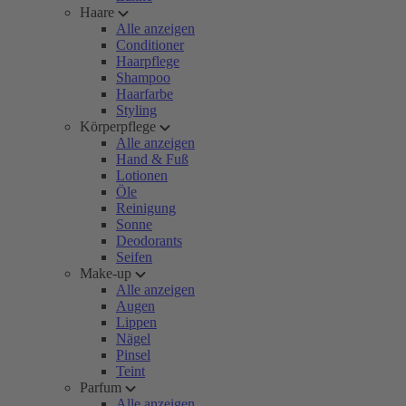
Haare
Alle anzeigen
Conditioner
Haarpflege
Shampoo
Haarfarbe
Styling
Körperpflege
Alle anzeigen
Hand & Fuß
Lotionen
Öle
Reinigung
Sonne
Deodorants
Seifen
Make-up
Alle anzeigen
Augen
Lippen
Nägel
Pinsel
Teint
Parfum
Alle anzeigen