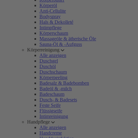
Körperöl
Anti-Cellulite
Bodyspray
Hals & Dekolleté
Intimpflege
Körperschaum
Massageöle & ätherische Öle
Sauna-Öl & -Aufguss
Körperreinigung
Alle anzeigen
Duschgel
Duschöl
Duschschaum
Körperpeeling
Badesalz & Badebomben
Badeöl & -milch
Badeschaum
Dusch- & Badesets
Feste Seife
Flüssigseife
Intimreinigung
Handpflege
Alle anzeigen
Handcreme