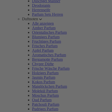
Duschgel Männer
Deodorants
Herrenseife
Parfum Sets Herren
Duftnoten
Alle anzeigen
Amber Parfum
Orientalisches Parfum
Blumiges Parfum
Fruchtiges Parfum
Frisches Parfum
Apfel Parfum
Aromatisches Parfum
Bergamotte Parfum
Chypre Düfte
Frische Wäsche Parfum
Holziges Parfum
Jasmin Parfum
Kokos Parfum
Maiglöckchen Parfum
Molekül Parfum
Moschus Parfum
Oud Parfum
Patchouli Parfum
Pudriges Parfum