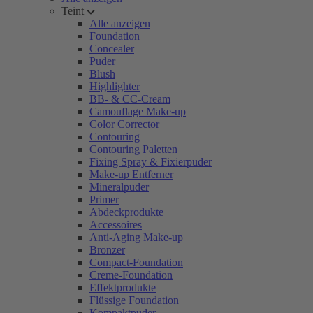
Teint
Alle anzeigen
Foundation
Concealer
Puder
Blush
Highlighter
BB- & CC-Cream
Camouflage Make-up
Color Corrector
Contouring
Contouring Paletten
Fixing Spray & Fixierpuder
Make-up Entferner
Mineralpuder
Primer
Abdeckprodukte
Accessoires
Anti-Aging Make-up
Bronzer
Compact-Foundation
Creme-Foundation
Effektprodukte
Flüssige Foundation
Kompaktpuder