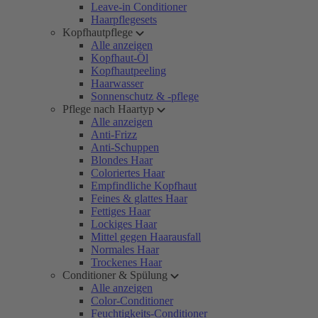
Leave-in Conditioner
Haarpflegesets
Kopfhautpflege
Alle anzeigen
Kopfhaut-Öl
Kopfhautpeeling
Haarwasser
Sonnenschutz & -pflege
Pflege nach Haartyp
Alle anzeigen
Anti-Frizz
Anti-Schuppen
Blondes Haar
Coloriertes Haar
Empfindliche Kopfhaut
Feines & glattes Haar
Fettiges Haar
Lockiges Haar
Mittel gegen Haarausfall
Normales Haar
Trockenes Haar
Conditioner & Spülung
Alle anzeigen
Color-Conditioner
Feuchtigkeits-Conditioner