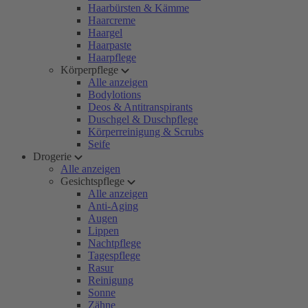
Haarbürsten & Kämme
Haarcreme
Haargel
Haarpaste
Haarpflege
Körperpflege
Alle anzeigen
Bodylotions
Deos & Antitranspirants
Duschgel & Duschpflege
Körperreinigung & Scrubs
Seife
Drogerie
Alle anzeigen
Gesichtspflege
Alle anzeigen
Anti-Aging
Augen
Lippen
Nachtpflege
Tagespflege
Rasur
Reinigung
Sonne
Zähne