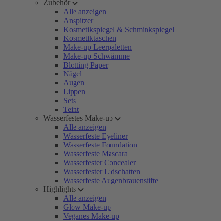
Zubehör
Alle anzeigen
Anspitzer
Kosmetikspiegel & Schminkspiegel
Kosmetiktaschen
Make-up Leerpaletten
Make-up Schwämme
Blotting Paper
Nägel
Augen
Lippen
Sets
Teint
Wasserfestes Make-up
Alle anzeigen
Wasserfeste Eyeliner
Wasserfeste Foundation
Wasserfeste Mascara
Wasserfester Concealer
Wasserfester Lidschatten
Wasserfeste Augenbrauenstifte
Highlights
Alle anzeigen
Glow Make-up
Veganes Make-up