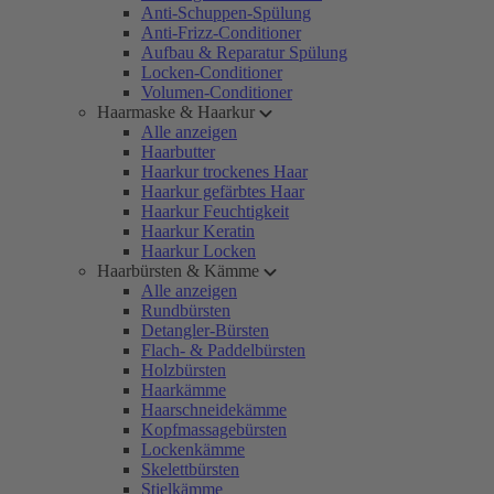
Anti-Schuppen-Spülung
Anti-Frizz-Conditioner
Aufbau & Reparatur Spülung
Locken-Conditioner
Volumen-Conditioner
Haarmaske & Haarkur
Alle anzeigen
Haarbutter
Haarkur trockenes Haar
Haarkur gefärbtes Haar
Haarkur Feuchtigkeit
Haarkur Keratin
Haarkur Locken
Haarbürsten & Kämme
Alle anzeigen
Rundbürsten
Detangler-Bürsten
Flach- & Paddelbürsten
Holzbürsten
Haarkämme
Haarschneidekämme
Kopfmassagebürsten
Lockenkämme
Skelettbürsten
Stielkämme