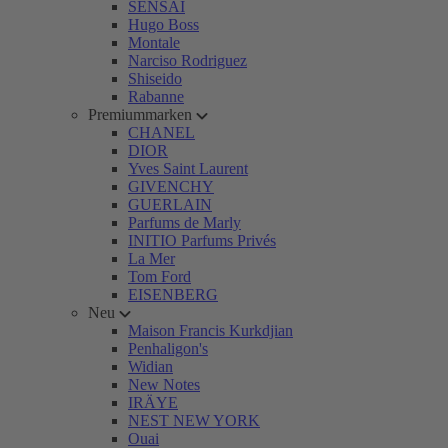
SENSAI
Hugo Boss
Montale
Narciso Rodriguez
Shiseido
Rabanne
Premiummarken
CHANEL
DIOR
Yves Saint Laurent
GIVENCHY
GUERLAIN
Parfums de Marly
INITIO Parfums Privés
La Mer
Tom Ford
EISENBERG
Neu
Maison Francis Kurkdjian
Penhaligon's
Widian
New Notes
IRÄYE
NEST NEW YORK
Ouai