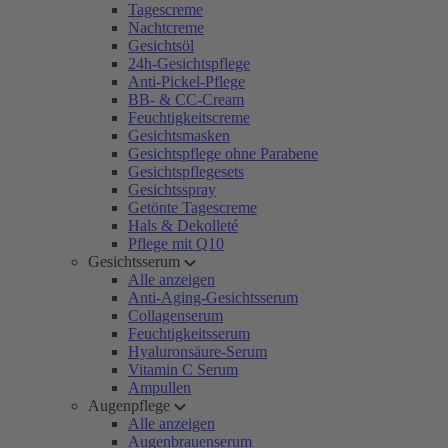
Tagescreme
Nachtcreme
Gesichtsöl
24h-Gesichtspflege
Anti-Pickel-Pflege
BB- & CC-Cream
Feuchtigkeitscreme
Gesichtsmasken
Gesichtspflege ohne Parabene
Gesichtspflegesets
Gesichtsspray
Getönte Tagescreme
Hals & Dekolleté
Pflege mit Q10
Gesichtsserum
Alle anzeigen
Anti-Aging-Gesichtsserum
Collagenserum
Feuchtigkeitsserum
Hyaluronsäure-Serum
Vitamin C Serum
Ampullen
Augenpflege
Alle anzeigen
Augenbrauenserum