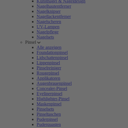
Kunstnägel & Nageldesign
Nagelhautentferner
Nagelknipser
Nagellackentferner
Nagelscheren
UV-Lampen
Nagelpflege
Nagelsets
Pinsel
Alle anzeigen
Foundationpinsel
Lidschattenpinsel
Lippenpinsel
Pinselreiniger
Rougepinsel
Applikatoren
Augenbrauenpinsel
Concealer-Pinsel
Eyelinerpinsel
Highlighter-Pinsel
Maskenpinsel
Pinselsets
Pinseltaschen
Puderpinsel
Puderquasten