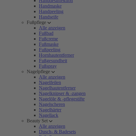
Handdesinfektion
Handmaske
Handpeeling
Handseife
Fußpflege
Alle anzeigen
Fußbad
Fußcreme
Fußmaske
Fußpeeling
Hornhautentferner
Fußgesundheit
Fußspray
Nagelpflege
Alle anzeigen
Nagelfeilen
Nagelhautentferner
Nagelknipser & -zangen
Nagelöle & -pflegestifte
Nagelscheren
Nagelhärter
Nagellack
Beauty Set
Alle anzeigen
Dusch- & Badesets