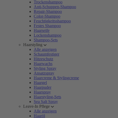
Trockenshampoo
Anti-Schuppen-Shampoo
Repair-Shampoo
Color-Shampoo
Feuchtigkeitsshampoo
Festes Shampoo
Haarseife
Lockenshampoo
Shampoo-Sets
Haarstyling
Alle anzeigen
Schaumfestiger
Hitzeschutz
Haarwachs
Styling Spray
Ansatzspray
Haarcreme & Stylingcreme
Haargel
Haarpuder
Haarspray
Haarstyling-Sets
Sea Salt Spray
Leave-In Pflege
Alle anzeigen
Haaröl