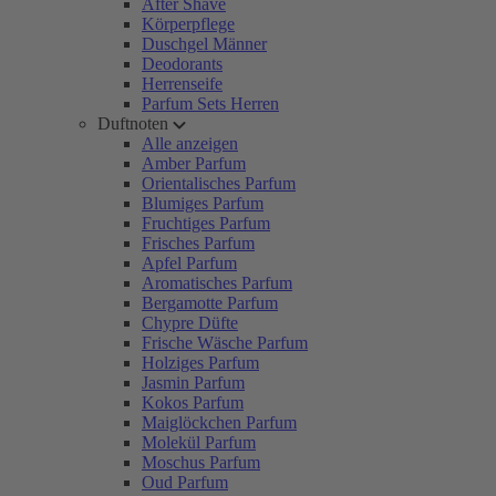
After Shave
Körperpflege
Duschgel Männer
Deodorants
Herrenseife
Parfum Sets Herren
Duftnoten
Alle anzeigen
Amber Parfum
Orientalisches Parfum
Blumiges Parfum
Fruchtiges Parfum
Frisches Parfum
Apfel Parfum
Aromatisches Parfum
Bergamotte Parfum
Chypre Düfte
Frische Wäsche Parfum
Holziges Parfum
Jasmin Parfum
Kokos Parfum
Maiglöckchen Parfum
Molekül Parfum
Moschus Parfum
Oud Parfum