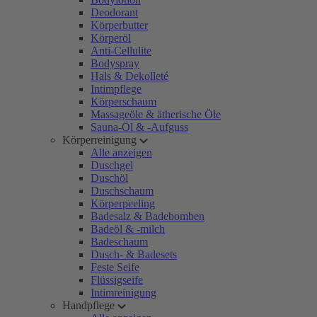
Deodorant
Körperbutter
Körperöl
Anti-Cellulite
Bodyspray
Hals & Dekolleté
Intimpflege
Körperschaum
Massageöle & ätherische Öle
Sauna-Öl & -Aufguss
Körperreinigung
Alle anzeigen
Duschgel
Duschöl
Duschschaum
Körperpeeling
Badesalz & Badebomben
Badeöl & -milch
Badeschaum
Dusch- & Badesets
Feste Seife
Flüssigseife
Intimreinigung
Handpflege