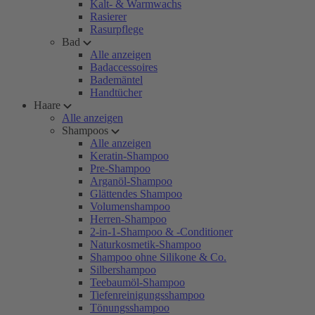
Kalt- & Warmwachs
Rasierer
Rasurpflege
Bad
Alle anzeigen
Badaccessoires
Bademäntel
Handtücher
Haare
Alle anzeigen
Shampoos
Alle anzeigen
Keratin-Shampoo
Pre-Shampoo
Arganöl-Shampoo
Glättendes Shampoo
Volumenshampoo
Herren-Shampoo
2-in-1-Shampoo & -Conditioner
Naturkosmetik-Shampoo
Shampoo ohne Silikone & Co.
Silbershampoo
Teebaumöl-Shampoo
Tiefenreinigungsshampoo
Tönungsshampoo