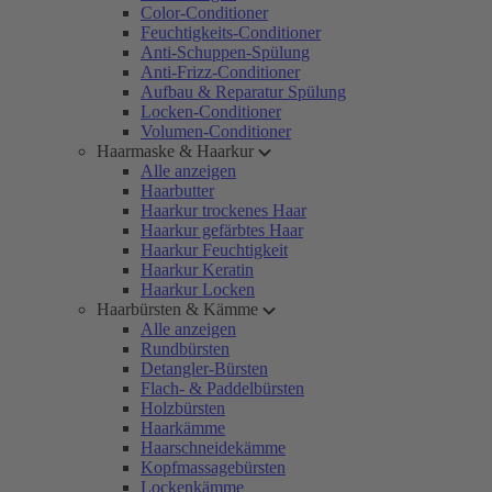
Color-Conditioner
Feuchtigkeits-Conditioner
Anti-Schuppen-Spülung
Anti-Frizz-Conditioner
Aufbau & Reparatur Spülung
Locken-Conditioner
Volumen-Conditioner
Haarmaske & Haarkur
Alle anzeigen
Haarbutter
Haarkur trockenes Haar
Haarkur gefärbtes Haar
Haarkur Feuchtigkeit
Haarkur Keratin
Haarkur Locken
Haarbürsten & Kämme
Alle anzeigen
Rundbürsten
Detangler-Bürsten
Flach- & Paddelbürsten
Holzbürsten
Haarkämme
Haarschneidekämme
Kopfmassagebürsten
Lockenkämme