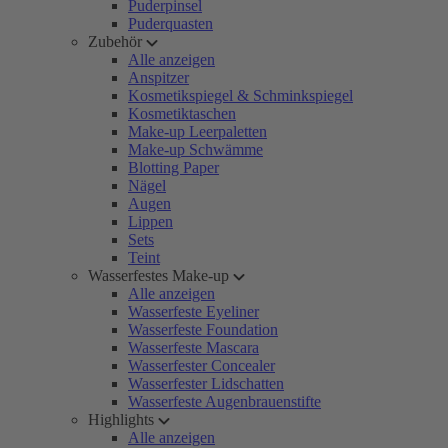
Puderpinsel
Puderquasten
Zubehör
Alle anzeigen
Anspitzer
Kosmetikspiegel & Schminkspiegel
Kosmetiktaschen
Make-up Leerpaletten
Make-up Schwämme
Blotting Paper
Nägel
Augen
Lippen
Sets
Teint
Wasserfestes Make-up
Alle anzeigen
Wasserfeste Eyeliner
Wasserfeste Foundation
Wasserfeste Mascara
Wasserfester Concealer
Wasserfester Lidschatten
Wasserfeste Augenbrauenstifte
Highlights
Alle anzeigen