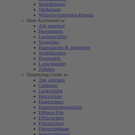
Skelettbürsten
Stielkämme
Wildschweinborsten-Bürsten
Haar-Accessoires
Alle anzeigen
Haargummis
Lockenwickler
Scrunchies
Haarspangen & -klammern
Sprühflaschen
Haarnadeln
Lockenbänder
Zubehör
Haarstyling-Geräte
Alle anzeigen
Glätteisen
Lockenstäbe
Heizwickler
Haartrockner
Haarschneidemaschine
Diffusor-Fön
Effilierschere
Friseurschere
Friseurumhänge
Warmluftbürsten