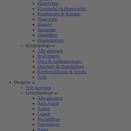
Haarstyling
Haarausfall & Haarwuchs
Haarbürsten & Kämme
Haarcreme
Haargel
Haarpaste
Haarpflege
Haarschneider
Körperpflege
Alle anzeigen
Bodylotions
Deos & Antitranspirants
Duschgel & Duschpflege
Körperreinigung & Scrubs
Seife
Drogerie
Alle anzeigen
Gesichtspflege
Alle anzeigen
Anti-Aging
Augen
Lippen
Nachtpflege
Tagespflege
Rasur