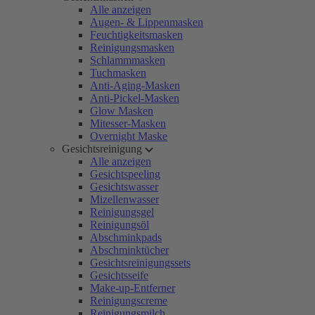
Alle anzeigen
Augen- & Lippenmasken
Feuchtigkeitsmasken
Reinigungsmasken
Schlammmasken
Tuchmasken
Anti-Aging-Masken
Anti-Pickel-Masken
Glow Masken
Mitesser-Masken
Overnight Maske
Gesichtsreinigung
Alle anzeigen
Gesichtspeeling
Gesichtswasser
Mizellenwasser
Reinigungsgel
Reinigungsöl
Abschminkpads
Abschminktücher
Gesichtsreinigungssets
Gesichtsseife
Make-up-Entferner
Reinigungscreme
Reinigungsmilch