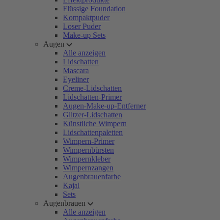
Flüssige Foundation
Kompaktpuder
Loser Puder
Make-up Sets
Augen
Alle anzeigen
Lidschatten
Mascara
Eyeliner
Creme-Lidschatten
Lidschatten-Primer
Augen-Make-up-Entferner
Glitzer-Lidschatten
Künstliche Wimpern
Lidschattenpaletten
Wimpern-Primer
Wimpernbürsten
Wimpernkleber
Wimpernzangen
Augenbrauenfarbe
Kajal
Sets
Augenbrauen
Alle anzeigen