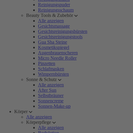
Reinigungspuder
Reinigungsschaum
Beauty Tools & Zubehör
Alle anzeigen
Gesichtsmassage
Gesichtsreinigungsbürsten
Gesichtsreinigungstools
Gua Sha Steine
Kosmetikspiegel
Augenbrauenscheren
Micro Needle Roller
Pinzetten
Schlafmasken
Wimpernbürsten
Sonne & Schutz
Alle anzeigen
After Sun
Selbstbräuner
Sonnencreme
Sonnen-Make-up
Körper
Alle anzeigen
Körperpflege
Alle anzeigen
Bodylotion