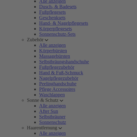
Alle anzeigen
Dusch- & Badesets
Fußpflegesets
Geschenksets
Hand- & Nagelpflegesets
Körperpflegesets
Sonnenschutz-Sets
Zubehör
Alle anzeigen
Körperbürsten
Massagebürsten
Selbstbräungshandschuhe
Fußpflegezubehör
Hand & Fuß-Schmuck
Nagelpflegezubehör
Peelinghandschuhe
Pflege Accessoires
Waschlappen
Sonne & Schutz
Alle anzeigen
After Sun
Selbstbräuner
Sonnenschutz
Haarentfernung
Alle anzeigen