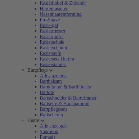
Rasierhobel & Zubehör
Herrenrasierer
Nasenhaarentfernung
Pre-Shave
Rasiergel
Rasiermesser
Rasierpinsel
Rasierschale
Rasierschaum
Rasierseife
Rasiersets Herren
Rasierständer
Bartpflege
Alle anzeigen
Bartbalsam
Bartkämme & Bartbürsten
Bartöle
Bartschneider & Barttrimmer
Bartseife & Bartshampoo
Bartpflegesets
Bartscheren
Haare
Alle anzeigen
Shampoo
Pomade