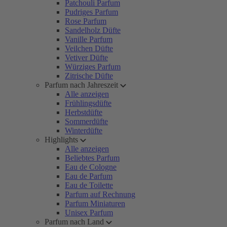
Patchouli Parfum
Pudriges Parfum
Rose Parfum
Sandelholz Düfte
Vanille Parfum
Veilchen Düfte
Vetiver Düfte
Würziges Parfum
Zitrische Düfte
Parfum nach Jahreszeit
Alle anzeigen
Frühlingsdüfte
Herbstdüfte
Sommerdüfte
Winterdüfte
Highlights
Alle anzeigen
Beliebtes Parfum
Eau de Cologne
Eau de Parfum
Eau de Toilette
Parfum auf Rechnung
Parfum Miniaturen
Unisex Parfum
Parfum nach Land