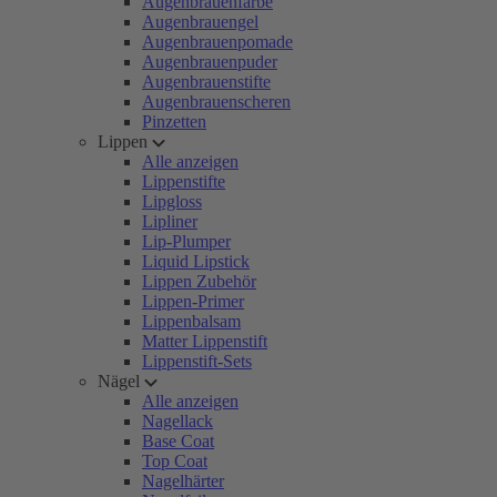
Augenbrauenfarbe
Augenbrauengel
Augenbrauenpomade
Augenbrauenpuder
Augenbrauenstifte
Augenbrauenscheren
Pinzetten
Lippen
Alle anzeigen
Lippenstifte
Lipgloss
Lipliner
Lip-Plumper
Liquid Lipstick
Lippen Zubehör
Lippen-Primer
Lippenbalsam
Matter Lippenstift
Lippenstift-Sets
Nägel
Alle anzeigen
Nagellack
Base Coat
Top Coat
Nagelhärter