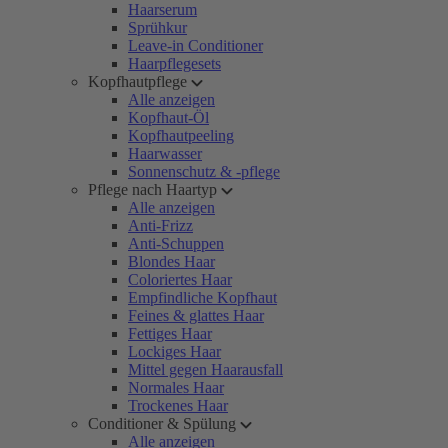
Haarserum
Sprühkur
Leave-in Conditioner
Haarpflegesets
Kopfhautpflege
Alle anzeigen
Kopfhaut-Öl
Kopfhautpeeling
Haarwasser
Sonnenschutz & -pflege
Pflege nach Haartyp
Alle anzeigen
Anti-Frizz
Anti-Schuppen
Blondes Haar
Coloriertes Haar
Empfindliche Kopfhaut
Feines & glattes Haar
Fettiges Haar
Lockiges Haar
Mittel gegen Haarausfall
Normales Haar
Trockenes Haar
Conditioner & Spülung
Alle anzeigen