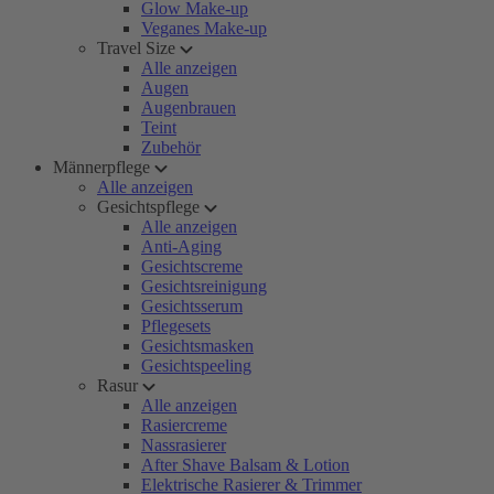
Glow Make-up
Veganes Make-up
Travel Size
Alle anzeigen
Augen
Augenbrauen
Teint
Zubehör
Männerpflege
Alle anzeigen
Gesichtspflege
Alle anzeigen
Anti-Aging
Gesichtscreme
Gesichtsreinigung
Gesichtsserum
Pflegesets
Gesichtsmasken
Gesichtspeeling
Rasur
Alle anzeigen
Rasiercreme
Nassrasierer
After Shave Balsam & Lotion
Elektrische Rasierer & Trimmer