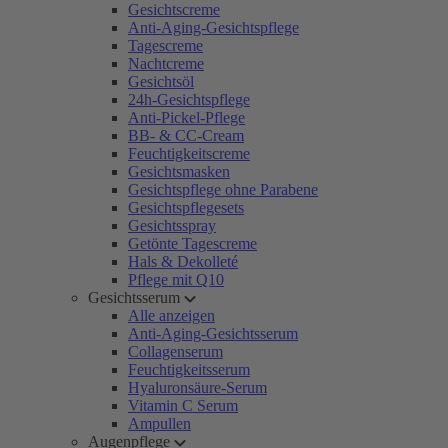
Gesichtscreme
Anti-Aging-Gesichtspflege
Tagescreme
Nachtcreme
Gesichtsöl
24h-Gesichtspflege
Anti-Pickel-Pflege
BB- & CC-Cream
Feuchtigkeitscreme
Gesichtsmasken
Gesichtspflege ohne Parabene
Gesichtspflegesets
Gesichtsspray
Getönte Tagescreme
Hals & Dekolleté
Pflege mit Q10
Gesichtsserum
Alle anzeigen
Anti-Aging-Gesichtsserum
Collagenserum
Feuchtigkeitsserum
Hyaluronsäure-Serum
Vitamin C Serum
Ampullen
Augenpflege