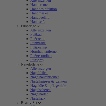
Alle anzeigen
Handcreme
Handdesinfektion
Handmaske
Handpeeling
Handseife
Fußpflege
Alle anzeigen
Fußbad
Fußcreme
Fußmaske
Fußpeeling
Hornhautentferner
Fußgesundheit
Fußspray
Nagelpflege
Alle anzeigen
Nagelfeilen
Nagelhautentferner
Nagelknipser & -zangen
Nagelöle & -pflegestifte
Nagelscheren
Nagelhärter
Nagellack
Beauty Set