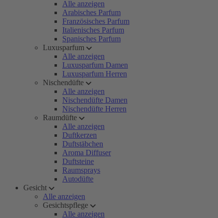
Alle anzeigen
Arabisches Parfum
Französisches Parfum
Italienisches Parfum
Spanisches Parfum
Luxusparfum
Alle anzeigen
Luxusparfum Damen
Luxusparfum Herren
Nischendüfte
Alle anzeigen
Nischendüfte Damen
Nischendüfte Herren
Raumdüfte
Alle anzeigen
Duftkerzen
Duftstäbchen
Aroma Diffuser
Duftsteine
Raumsprays
Autodüfte
Gesicht
Alle anzeigen
Gesichtspflege
Alle anzeigen