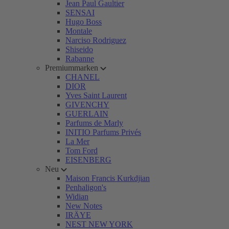
Jean Paul Gaultier
SENSAI
Hugo Boss
Montale
Narciso Rodriguez
Shiseido
Rabanne
Premiummarken
CHANEL
DIOR
Yves Saint Laurent
GIVENCHY
GUERLAIN
Parfums de Marly
INITIO Parfums Privés
La Mer
Tom Ford
EISENBERG
Neu
Maison Francis Kurkdjian
Penhaligon's
Widian
New Notes
IRÄYE
NEST NEW YORK