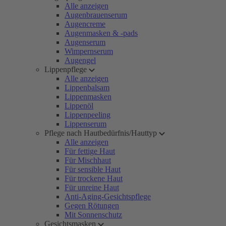
Alle anzeigen
Augenbrauenserum
Augencreme
Augenmasken & -pads
Augenserum
Wimpernserum
Augengel
Lippenpflege
Alle anzeigen
Lippenbalsam
Lippenmasken
Lippenöl
Lippenpeeling
Lippenserum
Pflege nach Hautbedürfnis/Hauttyp
Alle anzeigen
Für fettige Haut
Für Mischhaut
Für sensible Haut
Für trockene Haut
Für unreine Haut
Anti-Aging-Gesichtspflege
Gegen Rötungen
Mit Sonnenschutz
Gesichtsmasken