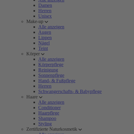
Damen
Herren
Unisex
Make-up
Alle anzeigen
Augen
Lippen
Nägel
Teint
Körper
Alle anzeigen
Körperpflege
Reinigung
Sonnenpflege
Hand- & Fußpflege
Herren
Schwangerschafts- & Babypflege
Haare
Alle anzeigen
Conditioner
Haarpflege
Shampoo
Styling
Zertifizierte Naturkosmetik