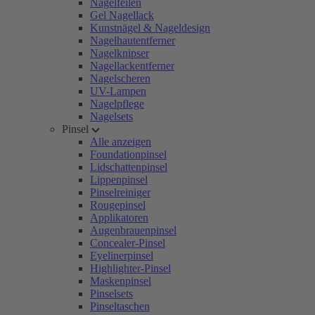
Nagelfeilen
Gel Nagellack
Kunstnägel & Nageldesign
Nagelhautentferner
Nagelknipser
Nagellackentferner
Nagelscheren
UV-Lampen
Nagelpflege
Nagelsets
Pinsel
Alle anzeigen
Foundationpinsel
Lidschattenpinsel
Lippenpinsel
Pinselreiniger
Rougepinsel
Applikatoren
Augenbrauenpinsel
Concealer-Pinsel
Eyelinerpinsel
Highlighter-Pinsel
Maskenpinsel
Pinselsets
Pinseltaschen