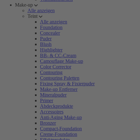
Make-up
Alle anzeigen
Teint
Alle anzeigen
Foundation
Concealer
Puder
Blush
Highlighter
BB- & CC-Cream
Camouflage Make-up
Color Corrector
Contouring
Contouring Paletten
Fixing Spray & Fixierpuder
Make-up Entferner
Mineralpuder
Primer
Abdeckprodukte
Accessoires
Anti-Aging Make-up
Bronzer
Compact-Foundation
Creme-Foundation
Effektprodukte